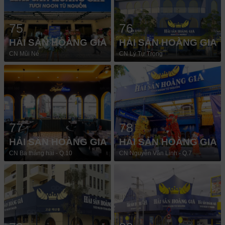
75
76
HẢI SẢN HOÀNG GIA
HẢI SẢN HOÀNG GIA
CN Mũi Né
CN Lý Tự Trọng
77
78
HẢI SẢN HOÀNG GIA
HẢI SẢN HOÀNG GIA
CN Ba tháng hai - Q.10
CN Nguyễn Văn Linh - Q.7