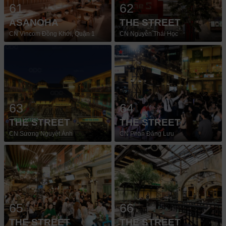
61
62
ASANOHA
THE STREET
CN Vincom Đồng Khởi, Quận 1
CN Nguyễn Thái Học
63
64
THE STREET
THE STREET
CN Sương Nguyệt Ánh
CN Phan Đăng Lưu
65
66
THE STREET
THE STREET