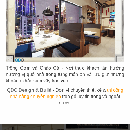
53
54
BẮC KIM THANG
BẮC KIM THANG
CN Marina IFC
CN Thiso Mall Sala
Trống Cơm và Chảo Cá - Nơi thực khách tận hưởng
hương vị quê nhà trong từng món ăn và lưu giữ những
khoảnh khắc sum vầy trọn vẹn.
QDC Design & Build
- Đơn vị chuyên thiết kế &
thi công
55
56
nhà hàng chuyên nghiệp
trọn gói uy tín trong và ngoài
BẮC KIM THANG
BẮC KIM THANG
nước.
CN Crescent Mall
CN Estella Palace