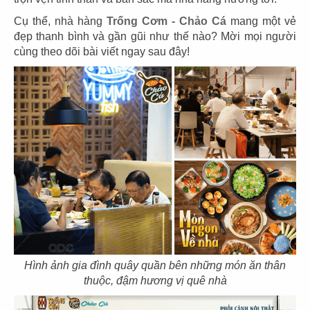
Cụ thể, nhà hàng
Trống Cơm - Chảo Cá
mang một vẻ
đẹp thanh bình và gần gũi như thế nào? Mời mọi người
cùng theo dõi bài viết ngay sau đây!
03
04
PHÊ LA
KATINAT
CN Biên Hòa
CN 3/2
05
06
KATINAT
CHEESE COFFEE
CN Waterbus
CN Đà Nẵng
Hình ảnh gia đình quây quần bên những món ăn thân
thuộc, đậm hương vị quê nhà