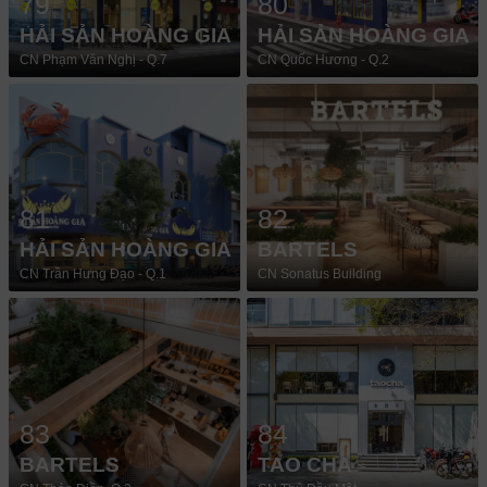
79
80
HẢI SẢN HOÀNG GIA
HẢI SẢN HOÀNG GIA
CN Phạm Văn Nghị - Q.7
CN Quốc Hương - Q.2
81
82
HẢI SẢN HOÀNG GIA
BARTELS
CN Trần Hưng Đạo - Q.1
CN Sonatus Building
83
84
BARTELS
TAO CHA