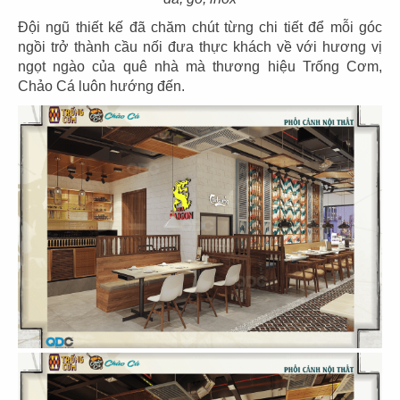
Đội ngũ thiết kế đã chăm chút từng chi tiết để mỗi góc
ngồi trở thành cầu nối đưa thực khách về với hương vị
ngọt ngào của quê nhà mà thương hiệu Trống Cơm,
Chảo Cá luôn hướng đến.
35
36
EL GAUCHO
EL GAUCHO
CN Thiso Mall
CN Hội An
37
38
EL GAUCHO
EL GAUCHO
CN Hà Nội
CN Trần Hưng Đạo