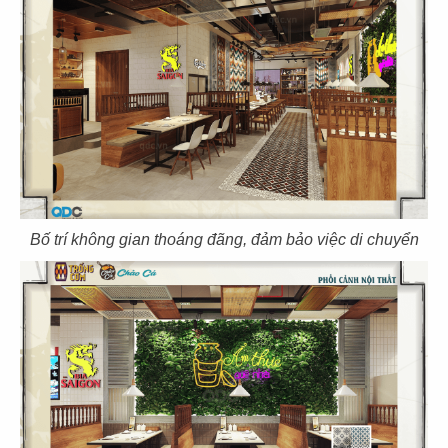
39
40
EL GAUCHO
BOTEJYU
CN Vũng Tàu
CN Vincom Quang Trung
Bố trí không gian thoáng đãng, đảm bảo việc di chuyển
41
42
BOTEJYU
BOTEJYU
CN Vincom Đồng Khởi, Quận 1
CN Crescent Mall - Q.7