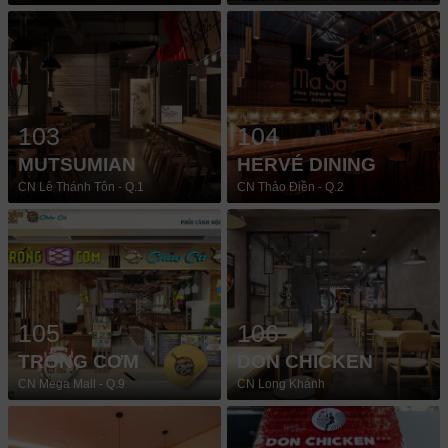
103
104
MUTSUMIAN
HERVÉ DINING
CN Lê Thánh Tôn - Q.1
CN Thảo Điền - Q.2
105
106
TRỐNG CƠM
DON CHICKEN
CN Mega Mall - Q.9
CN Long Khánh