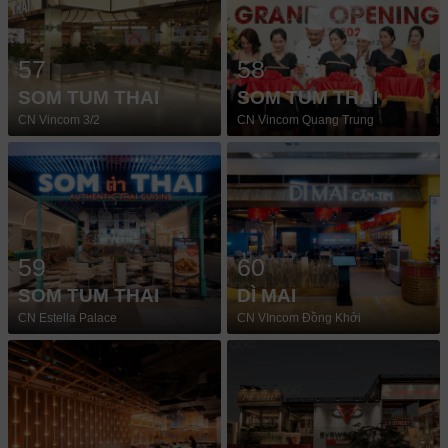
57
58
SOM TUM THAI
SOM TUM THAI
CN Vincom 3/2
CN Vincom Quang Trung
59
60
SOM TUM THAI
DÌ MAI
CN Estella Palace
CN VIncom Đồng Khởi