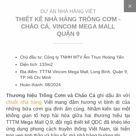
EN
DỰ ÁN NHÀ HÀNG VIỆT
THIẾT KẾ NHÀ HÀNG TRỐNG CƠM -
CHẢO CÁ, VINCOM MEGA MALL
QUẬN 9
3
0
0
+
D
Ự
Á
N
Chủ đầu tư: Công ty TNHH MTV Ẩm Thực Hoàng Yến
Diện tích: 133m2
Địa điểm: TTTM Vincom Mega Mall, Long Bình, Quận 9,
TP. Hồ Chí Minh
Hoàn thành: 08/2024
Thương hiệu Trống Cơm và Cháo Cá
ghi dấu ấn với
chuỗi nhà hàng
Việt mang đậm hương vị bình dị của
01
02
những bữa cơm gia đình ấm cúng. Nhằm kiến tạo một
không gian tổ hợp hài hòa giữa hai thương hiệu tại
HIGHLANDS
HIGHLANDS
TTTM Mega Mall Q.9, đội ngũ thiết kế QDC đã khéo léo
CN Cát Lái
CN Sunwah Pearl
ứng dụng phong cách truyền thống Việt Nam, tái hiện
trọn vẹn tinh thần và bản sắc mà nhà hàng hướng tới.