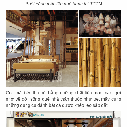
Phối cảnh mặt tiền nhà hàng tại TTTM
21
22
SAN FU LOU
SAN FU LOU
CN Hikari - Bình Dương
CN Vincom Đồng Khởi
23
24
HOÀNG TÂM
HOÀNG TÂM
Góc mặt tiền thu hút bằng những chất liệu mộc mạc, gợi
CN Vinhomes - Q. Bình Thạnh
CN Nguyễn Cảnh Chân - Q.1
nhớ về đời sống quê nhà thân thuộc như tre, mây cùng
những dụng cụ đánh bắt cá được khéo léo sắp đặt.