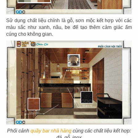
EL GAUCHO
EL GAUCHO
CN Lotte Mall - Tây Hồ
CN Wink Hotel - Đà Nẵng
Sử dụng chất liệu chính là gỗ, sơn mộc kết hợp với các
màu sắc như xanh, nâu, be để tạo thêm cảm giác ấm
cúng cho không gian.
31
32
EL GAUCHO
EL GAUCHO
CN Tràng Tiền, Hà Nội
CN Hai Bà Trưng - Q.1
33
34
EL GAUCHO
EL GAUCHO
Phối cảnh
quầy bar nhà hàng
cùng các chất liệu kết hợp:
CN Đà Nẵng
CN Lê Lợi
đá, gỗ, inox