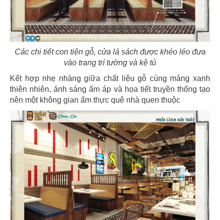
43
44
THE COFFEE HOUSE
THE COFFEE HOUSE
CN Vạn Hạnh Mall
CN Nha Trang
Các chi tiết con tiện gỗ, cửa lá sách được khéo léo đưa
vào trang trí tường và kệ tủ
Kết hợp nhẹ nhàng giữa chất liệu gỗ cùng mảng xanh
thiên nhiên, ánh sáng ấm áp và họa tiết truyền thống tạo
nên một không gian ẩm thực quê nhà quen thuộc
45
46
THE COFFEE HOUSE
THE COFFEE HOUSE
CN Nguyễn Tri Phương
CN Võ Văn Tần
47
48