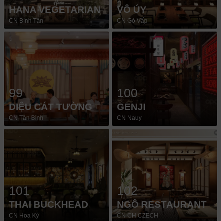
HANA VEGETARIAN
VÔ ÚY
CN Bình Tân
CN Gò Vấp
99
100
DIỆU CÁT TƯỜNG
GENJI
CN Tân Bình
CN Nauy
101
102
THAI BUCKHEAD
NGÔ RESTAURANT
CN Hoa Kỳ
CN CH CZECH