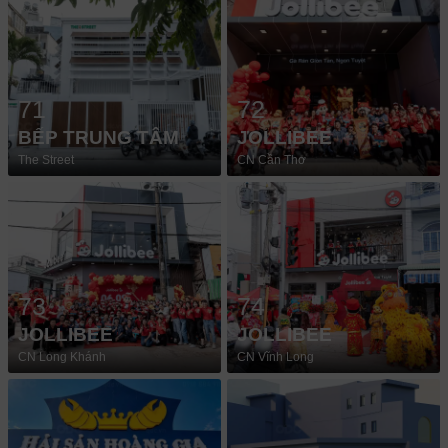
71
72
BẾP TRUNG TÂM
JOLLIBEE
The Street
CN Cần Thơ
73
74
JOLLIBEE
JOLLIBEE
CN Long Khánh
CN Vĩnh Long