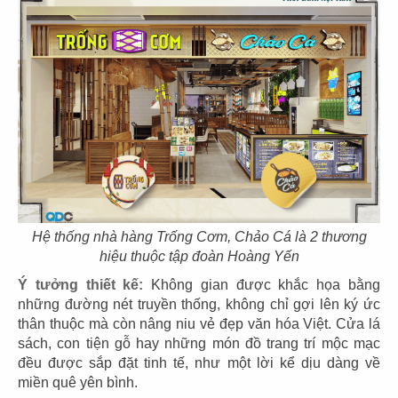
07
08
KOI THÉ
KOI THÉ
CN Tân Sơn Nhì
CN Pearl Plaza
09
10
Hệ thống nhà hàng Trống Cơm, Chảo Cá là 2 thương
KOI THÉ
KOI THÉ
hiệu thuộc tập đoàn Hoàng Yến
CN Nguyễn Tri Phương
CN Estella
Ý tưởng thiết kế:
Không gian được khắc họa bằng
những đường nét truyền thống, không chỉ gợi lên ký ức
thân thuộc mà còn nâng niu vẻ đẹp văn hóa Việt. Cửa lá
sách, con tiện gỗ hay những món đồ trang trí mộc mạc
đều được sắp đặt tinh tế, như một lời kể dịu dàng về
miền quê yên bình.