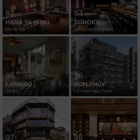
93
94
HANA YA SHIKI
TOHOKU
CN Gò Vấp
CN Vincom Đồng Khởi
95
96
LAMBRO
SƠN THỦY
CN Q.3
CN Phạm Ngọc Thạch
97
98