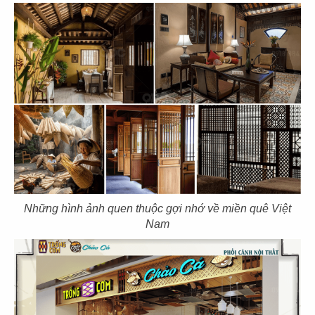
11
12
KOI THÉ
KOI CAFÉ
CN Biên Hòa
CN Nguyễn Đức Cảnh
13
14
KOI THÉ
KOI CAFÉ
CN Nguyễn Gia Trí
CN Q.3
Những hình ảnh quen thuộc gợi nhớ về miền quê Việt
Nam
15
16
AMERICANO
COFFEE
DAO NIU GUO