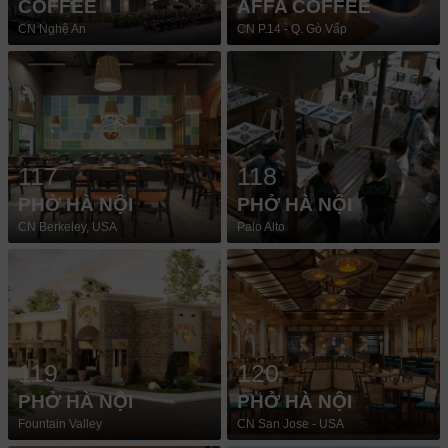
COFFEE
AFFA COFFEE
CN Nghệ An
CN P.14 - Q. Gò Vấp
117
118
PHỞ HÀ NỘI
PHỞ HÀ NỘI
CN Berkeley, USA
Palo Alto
119
120
PHỞ HÀ NỘI
PHỞ HÀ NỘI
Fountain Valley
CN San Jose - USA