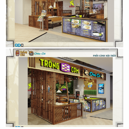
CN Gò Vấp
CN Nguyễn Tri Phương
17
18
DRAGON HOTPOT
DRAGON HOTPOT
CN Cao Thắng
CN Vincom Q9
19
20
DRAGON HOTPOT
DRAGON HOTPOT
CN Landmark 81
CN Trần Quang Khải