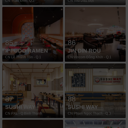
CN Thảo Điền, Q.2
CN Thủ Dầu Một
85
86
IPPUDO RAMEN
JIN DIN ROU
CN Lê Thánh Tôn - Q.1
CN Vincom Đồng Khởi - Q.1
87
88
SUSHI WAY
SUSHI WAY
CN PXL - Q.Bình Thạnh
CN Phạm Ngọc Thạch - Q.3