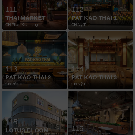
111
112
THAI MARKET
PAT KAO THAI 1
CN Phan Xích Long
CN Mỹ Tho
113
114
PAT KAO THAI 2
PAT KAO THAI 3
CN Bến Tre
CN Mỹ Tho
115
116
LOTUS BLOOM