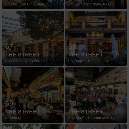
CN Mạc Đĩnh Chi - Quận 1
CN Cách mạng tháng 8 - Q.3
67
68
THE STREET
THE STREET
CN Lê Văn Sỹ - Quận 3
CN Nguyễn Thái Bình - Q.1
69
70
THE STREET
THE STREET
Pasteur Q.3
CN Nguyễn Thị Minh Khai -Q.3