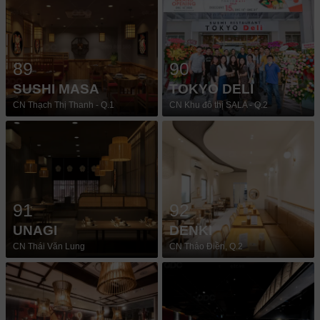
89
90
SUSHI MASA
TOKYO DELI
CN Thạch Thị Thanh - Q.1
CN Khu đô thị SALA - Q.2
91
92
UNAGI
DENKI
CN Thái Văn Lung
CN Thảo Điền, Q.2