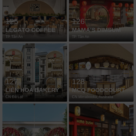
125
126
LEGATO COFFEE
MAMA'S DIMSUM
TP. Tân An
TP. Tân An
127
128
LIÊN HOA BAKERY
MCQ FOODCOURT
CN Đà Lạt
CN Mirrabooka, Australia