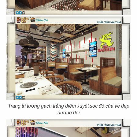
CHUBBY YO
CHUBBY YO
CN Thảo Điền
CN Celadon City
49
50
BAOZ DIMSUM
BAOZ DIMSUM
CN Thuận Kiều - Q.5
CN Lê Đại Hành - Q.11
Trang trí tường gạch trắng điểm xuyết sọc đỏ của vẻ đẹp
51
52
đương đại
BAOZ DIMSUM
BAOZ HOTPOT
CN Nguyễn Tri Phương
CN Nguyễn Tri Phương - Q.5