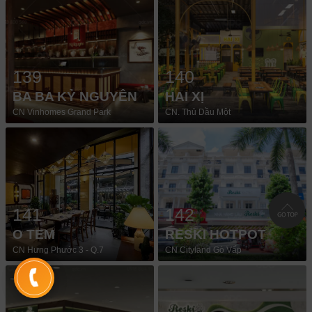
139
140
BA BA KỶ NGUYÊN
HAI XỊ
CN Vinhomes Grand Park
CN. Thủ Dầu Một
141
142
O TEM
RESKI HOTPOT
CN Hưng Phước 3 - Q.7
CN Cityland Gò Vấp