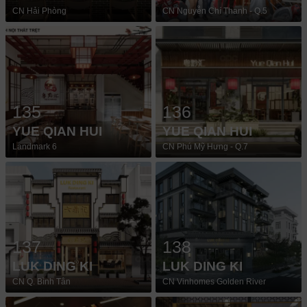
CN Hải Phòng
CN Nguyễn Chí Thanh - Q.5
135
136
YUE QIAN HUI
YUE QIAN HUI
Landmark 6
CN Phú Mỹ Hưng - Q.7
137
138
LUK DING KI
LUK DING KI
CN Q. Bình Tân
CN Vinhomes Golden River