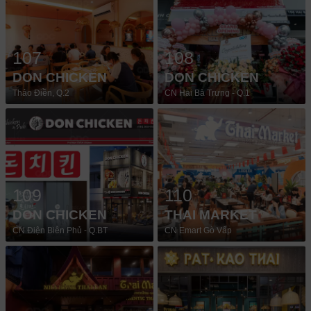
107
108
DON CHICKEN
DON CHICKEN
Thảo Điền, Q.2
CN Hai Bà Trưng - Q.1
109
110
DON CHICKEN
THAI MARKET
CN Điện Biên Phủ - Q.BT
CN Emart Gò Vấp