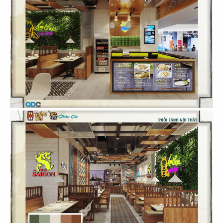
25
26
EL GAUCHO
EL GAUCHO
CN Phú Mỹ Hưng
CN Hikari - Bình Dương
27
28
EL GAUCHO
EL GAUCHO
CN Xuân Thủy Q.2
CN Vincom Long Biên
29
30