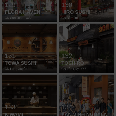
129
130
FLORA HAVEN
HIRO SUSHI
CN San Jose - USA
CN Bến Tre
131
132
TOWA SUSHI
TOSHIRO
CN Long Xuyên
CN Tân Quy - Q.7
133
134
KIWAMI
TÂN VINH NGUYÊN