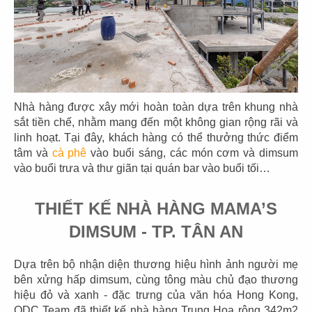
Nhà hàng được xây mới hoàn toàn dựa trên khung nhà
sắt tiền chế, nhằm mang đến một không gian rộng rãi và
linh hoạt. Tại đây, khách hàng có thể thưởng thức điểm
tâm và
cà phê
vào buổi sáng, các món cơm và dimsum
vào buổi trưa và thư giãn tại quán bar vào buổi tối…
THIẾT KẾ NHÀ HÀNG MAMA’S
THI CÔNG NHÀ HÀNG SAN FU LOU -
DIMSUM - TP. TÂN AN
VINCOM ĐỒNG KHỞI, Q.1
Chủ đầu tư: D1 Concepts
Dựa trên bộ nhận diện thương hiệu hình ảnh người mẹ
Diện tích: Tổng 240m2 (Dì Mai và San Fu Lou)
bên xửng hấp dimsum, cùng tông màu chủ đạo thương
Địa điểm: Vincom Center, 72 Đ. Lê Thánh Tôn, Bến
hiệu đỏ và xanh - đặc trưng của văn hóa Hong Kong,
Nghé, Quận 1
QDC Team đã thiết kế nhà hàng Trung Hoa rộng 342m2