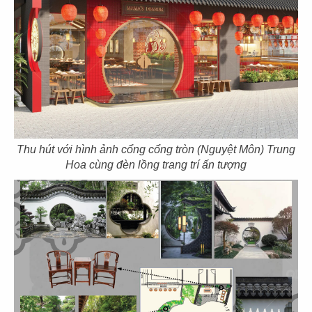
Chủ đầu tư: Công ty TNHH Nhà Hàng Lục Đỉnh Ký
Diện tích: 1338m2
Địa điểm: 15 -16 The Victoria Vinhomes Golden
River, phường Bến Nghé, Quận 1, TP.HCM
CHI TIẾT
Thu hút với hình ảnh cổng cổng tròn (Nguyệt Môn) Trung
Hoa cùng đèn lồng trang trí ấn tượng
THI CÔNG NHÀ HÀNG HONGKONG A