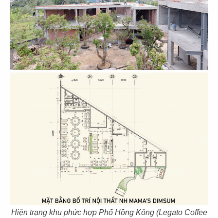
THIẾT KẾ THI CÔNG NHÀ HÀNG TÂN
VINH NGUYÊN - Q.5
Chủ đầu tư: Tân Vinh Nguyên
Diện tích: 260m2
Địa điểm: 345 Nguyễn Chí Thanh, P.12, Q.5,
TP.HCM
CHI TIẾT
Hiện trạng khu phức hợp Phố Hồng Kông (Legato Coffee