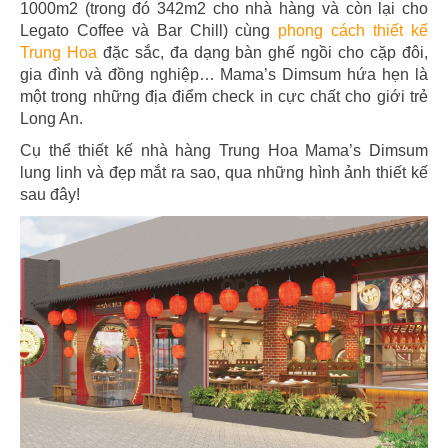
1000m2 (trong đó 342m2 cho nhà hàng và còn lại cho
văn hóa lâu đời. Chính vì vậy, Trung Hoa được xem là
Legato Coffee và Bar Chill) cùng
phong cách thiết kế
chiếc nôi của văn hóa ẩm thực Châu Á bởi sự đa dạng
Trung Hoa
đặc sắc, đa dạng bàn ghế ngồi cho cặp đôi,
từ món ăn đến sự sang trọng, tinh tế về không gian ẩm
gia đình và đồng nghiệp… Mama’s Dimsum hứa hẹn là
thực. Bằng những vật liệu nội thất gỗ tự nhiên cùng với
một trong những địa điểm check in cực chất cho giới trẻ
các bức tranh trang trí hoa văn từ tre, trúc... tạo cho thực
Long An.
khách cảm giác yên tĩnh, thư thái, gần gũi như được
thưởng thức tại nhà hàng bản địa. Màu sắc chủ đạo của
Cụ thể thiết kế nhà hàng Trung Hoa Mama’s Dimsum
thiết kế nhà hàng Hoa thưởng mang yếu tố phong thủy
lung linh và đẹp mắt ra sao, qua những hình ảnh thiết kế
với gam đỏ và những màu trầm ấm tượng trưng cho sự
sau đây!
hạnh phúc, may mắn, thành công và giúp chủ đầu tư
kinh doanh thuận lợi.
Cùng tìm hiểu kỹ hơn qua những dự án nhà hàng mà
QDC Design & Build
thiết kế nhà hàng
và thi công trọn
gói dưới đây để chọn cho nhà hàng của riêng mình một
ý tưởng độc đáo: