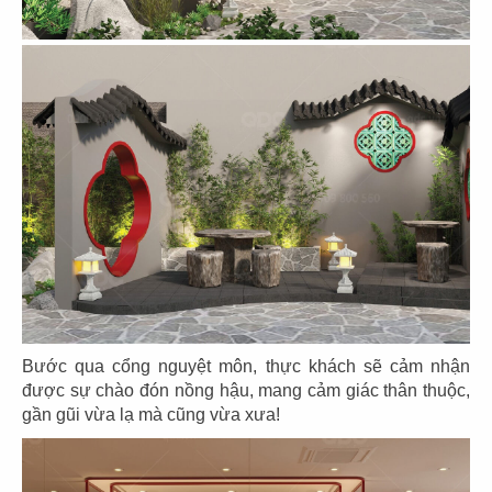
THIẾT KẾ NHÀ HÀNG TRUNG HOA
MAMA’S DIMSUM - TP. TÂN AN, LONG
AN
Chủ đầu tư: Phố Hồng Kông
Diện tích: 342m2
Địa điểm: Quốc lộ 1A, xã Bình Thanh, Thủ Thừa,
Long An
CHI TIẾT
01
02
03
04
05
Bước qua cổng nguyệt môn, thực khách sẽ cảm nhận
được sự chào đón nồng hậu, mang cảm giác thân thuộc,
gần gũi vừa lạ mà cũng vừa xưa!