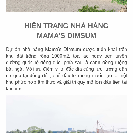
HIỆN TRẠNG NHÀ HÀNG
MAMA’S DIMSUM
Dự án nhà hàng Mama's Dimsum được triển khai trên
khu đất trống rộng 1000m2, tọa lạc ngay trên tuyến
THIẾT KẾ NHÀ HÀNG HOA BAOZ
đường quốc lộ đông đúc, phía sau là cánh đồng ruộng
DIMSUM - NGUYỄN TRI PHƯƠNG, Q.5
bát ngát. Với ưu điểm vị trí đắc địa cùng lưu lượng dân
Chủ đầu tư: Công ty TNHH BaoZ Dimsum
cư qua lại đông đúc, chủ đầu tư mong muốn tạo ra một
Diện tích: 270m2
khu phức hợp ẩm thực và giải trí quy mô lớn đầu tiên tại
Địa điểm: 82-84-86-88 Đ. Nguyễn Tri Phương, Quận
khu vực.
5, TP.HCM
CHI TIẾT