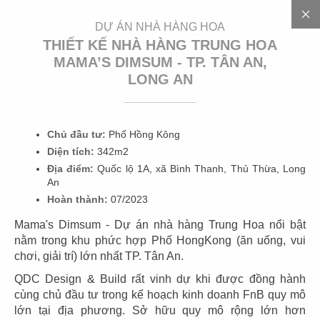
EN
DỰ ÁN NHÀ HÀNG HOA
THIẾT KẾ NHÀ HÀNG TRUNG HOA
MAMA’S DIMSUM - TP. TÂN AN,
LONG AN
Chủ đầu tư:
Phố Hồng Kông
Diện tích:
342m2
D
Ự
Á
N
Địa điểm:
Quốc lộ 1A, xã Bình Thanh, Thủ Thừa, Long
An
Hoàn thành:
07/2023
Mama's Dimsum - Dự án nhà hàng Trung Hoa nổi bật
nằm trong khu phức hợp Phố HongKong (ăn uống, vui
CÁC DỰ ÁN
chơi, giải trí) lớn nhất TP. Tân An.
NHÀ HÀNG HOA
QDC Design & Build rất vinh dự khi được đồng hành
cùng chủ đầu tư trong kế hoạch kinh doanh FnB quy mô
Đặc trưng của
nhà hàng Trung Hoa
là phong cách thiết
lớn tại địa phương. Sở hữu quy mô rộng lớn hơn
kế đậm chất cổ điển mang nét đẹp truyền thống và nền