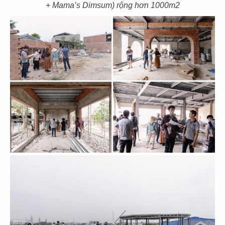
+ Mama’s Dimsum) rộng hơn 1000m2
THIẾT KẾ, THI CÔNG NHÀ HÀNG HOA
YUE QIAN HUI - PHÚ MỸ HƯNG, Q.7
Chủ đầu tư: Nhà hàng Yue Qian Hui
Diện tích: 350m2
Địa điểm: Tòa nhà Cardinal Court, Khu đô thị Phú
Mỹ Hưng, Quận 7, TP. HCM
CHI TIẾT