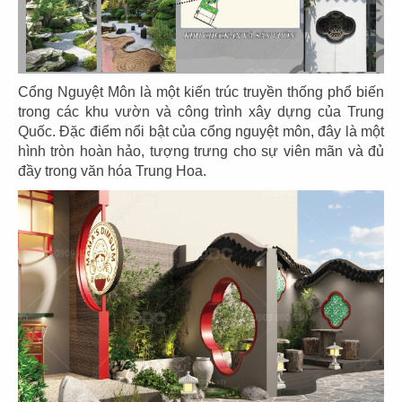
MÀ KITCHEN
Chủ đầu tư: A Mà Kitchen
Diện tích: 340m2
Địa điểm: 23 Tôn Đức Thắng, Phường Bến Nghé,
Cổng Nguyệt Môn là một kiến trúc truyền thống phổ biến
Quận 1, TP HCM
trong các khu vườn và công trình xây dựng của Trung
Quốc. Đặc điểm nổi bật của cổng nguyệt môn, đây là một
CHI TIẾT
hình tròn hoàn hảo, tượng trưng cho sự viên mãn và đủ
đầy trong văn hóa Trung Hoa.