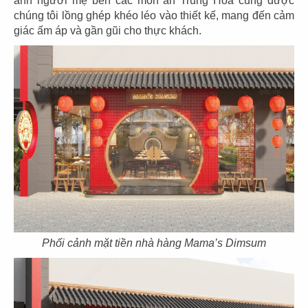
ảnh người mẹ bên các món ăn Trung Hoa cũng được
Địa điểm: 109-113 Nguyễn Tri Phương, Phường 7,
chúng tôi lồng ghép khéo léo vào thiết kế, mang đến cảm
Quận 5
giác ấm áp và gần gũi cho thực khách.
CHI TIẾT
Phối cảnh mặt tiền nhà hàng Mama’s Dimsum
THIẾT KẾ NHÀ HÀNG HOA LUK DINH KI
- VINHOMES GOLDEN RIVER, Q.1