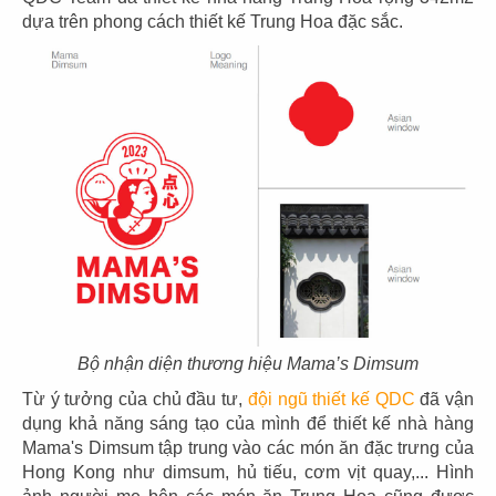
dựa trên phong cách thiết kế Trung Hoa đặc sắc.
CHI TIẾT
Bộ nhận diện thương hiệu Mama’s Dimsum
Từ ý tưởng của chủ đầu tư,
đội ngũ thiết kế QDC
đã vận
THIẾT KẾ NHÀ HÀNG BIỂN DƯƠNG -
dụng khả năng sáng tạo của mình để thiết kế nhà hàng
Q.5
Mama's Dimsum tập trung vào các món ăn đặc trưng của
Chủ đầu tư: Nhà hàng Biển Dương
Hong Kong như dimsum, hủ tiếu, cơm vịt quay,... Hình
Diện tích: 715m2