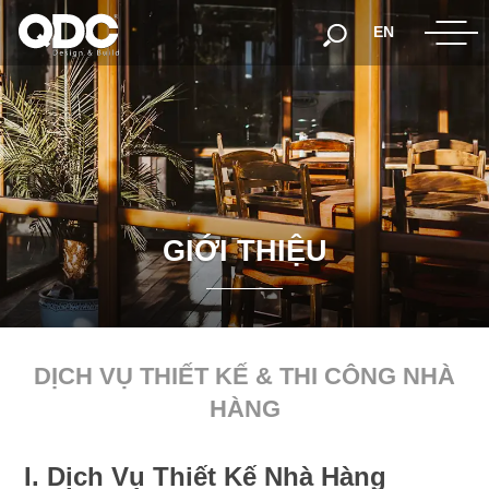
EN
G
I
Ớ
I
T
H
I
Ệ
U
DỊCH VỤ THIẾT KẾ & THI CÔNG NHÀ
HÀNG
I. Dịch Vụ Thiết Kế Nhà Hàng