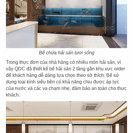
THIẾT KẾ THI CÔNG NHÀ HÀNG
HONGKONG LAN QUẾ PHƯỜNG
Chủ đầu tư: Nhà hàng Lan Quế Phường
Diện tích: 350m2
Địa chỉ: 411 Trần Hưng Đạo B, P.14, Quận 5,
Tp.HCM
CHI TIẾT
Bể chứa hải sản tươi sống
Trong thực đơn của nhà hàng có nhiều món hải sản, vì
vậy QDC đã thiết kế bể hải sản 2 tầng gần khu vực order
để khách hàng dễ dàng lựa chọn theo sở thích. Bể sử
dụng loại kính siêu bền có khả năng chịu được áp lực
của nước và các va chạm nhẹ, đảm bảo an toàn cho thực
khách.