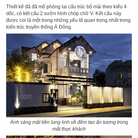
Thiết kế đã đã mô phỏng lại cấu trúc bộ mái theo kiểu 4
dốc, có kết cấu 2 sườn hình chóp chữ V. Kết cấu này
được coi là một trong những yếu tố quan trọng nhất trong
kiến trúc truyền thống Á Đông.
THIẾT KẾ NHÀ HÀNG HOA HUI XIANG
SI YAN
Chủ đầu tư: Nhà hàng Hoa HUI XIANG SI YAN
Diện tích: 470 m2
Địa điểm: Thảo Điền, Quận 2, Tp.HCM
CHI TIẾT
Ánh sáng mặt tiền lung linh về đêm tạo ấn tượng trong
mắt thực khách