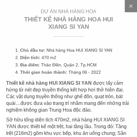
EN
DỰ ÁN NHÀ HÀNG HOA
THIẾT KẾ NHÀ HÀNG HOA HUI
XIANG SI YAN
Chủ đầu tư:
Nhà hàng Hoa HUI XIANG SI YAN
Diện tích:
470 m2
Địa điểm:
Thảo Điền, Quận 2, Tp.HCM
D
Ự
Á
N
Thời gian hoàn thành:
Tháng 06 - 2022
Thiết kế nhà hàng HUI XIANG SI YAN
được lấy cảm
hứng từ nét đẹp truyền thống kết hợp hơi thở hiện đại.
Các vật dụng truyền thống như ghế đôn, quạt tròn, bát
quái…được đưa vào trang trí nhằm mang đến những trải
CÁC DỰ ÁN
nghiệm không gian Trung Hoa độc đáo.
NHÀ HÀNG HOA
Sở hữu tổng diện tích 470m2, nhà hàng HUI XIANG SI
YAN được thiết kế một trệt, hai tầng lầu. Trong đó: Tầng
Đặc trưng của
nhà hàng Trung Hoa
là phong cách thiết
trệt (216m2) gồm khu vực bếp, khu ăn uống chung; Sân
kế đậm chất cổ điển mang nét đẹp truyền thống và nền