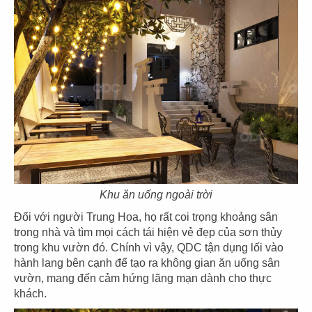
THIẾT KẾ NHÀ HÀNG LẨU ĐẠI ĐƯỜNG
Khu ăn uống ngoài trời
TRÂN TUYỂN
Đối với người Trung Hoa, họ rất coi trọng khoảng sân
Chủ đầu tư: Nhà hàng lẩu Đại Đường Trân Tuyển
trong nhà và tìm mọi cách tái hiện vẻ đẹp của sơn thủy
Diện tích: 880m2
trong khu vườn đó. Chính vì vậy, QDC tận dụng lối vào
Địa chỉ: số 1145 đường Tỉnh Lộ 10, KP 9, P.Tân Tạo
hành lang bên cạnh để tạo ra không gian ăn uống sân
, Q.Bình Tân
vườn, mang đến cảm hứng lãng mạn dành cho thực
CHI TIẾT
khách.