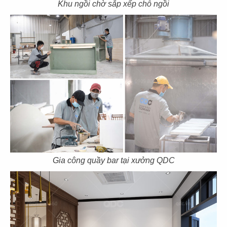
Khu ngồi chờ sắp xếp chỗ ngồi
- Chủ đầu tư: Nhà hàng An Ký Mì Gia
- Địa điểm: 30 Hưng Đạo Vương, P. Thanh Bình,
Biên Hòa, Đồng Nai
- Diện tích: 403 m2
CHI TIẾT
Gia công quầy bar tại xưởng QDC