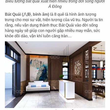
Biểu tượng bát quái xuất hiện nhiều trong đời sống người
Diện tích: 350 m2
Á Đông
Địa chỉ: 411 Trần Hưng Đạo – Quận 5
Bát Quái (八卦, bính âm)
là 8 quẻ là hình ảnh tượng
trưng cho mọi sự vật, hiện tượng của vũ trụ. Người ta tin
CHI TIẾT
rằng, nếu vận dụng thành thục Bát Quái vào đời sống
hàng ngày sẽ giúp con người gặp nhiều may mắn, sức
khỏe dồi dào, vận khí luôn căng tràn…
THIẾT KẾ THI CÔNG NHÀ HÀNG HOA
AN KÝ MÌ GIA