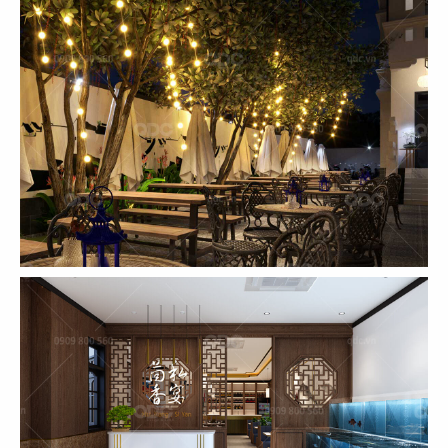
THIẾT KẾ VÀ THI CÔNG NHÀ HÀNG
HOA ĂN ĐƯỢC PHÚC PARADISE
DIMSUM – HOTPOT & BBQ
Chủ đầu tư: Công ty TNHH Ăn Được Phúc Việt
Nam
Diện tích: 400m2