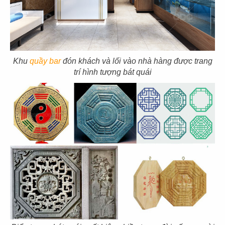
Địa điểm: 122 Cao Thắng, Phường 4, Quận 3,
TP.HCM
CHI TIẾT
Khu
quầy bar
đón khách và lối vào nhà hàng được trang
trí hình tượng bát quái
THIẾT KẾ THI CÔNG NHÀ HÀNG HOA
LẨU XÔNG HƠI
Chủ đầu tư: Nhà hàng Lẩu Xông Hơi