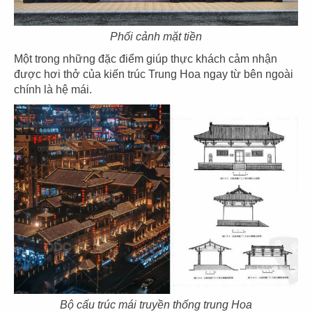
Phối cảnh mặt tiền
Một trong những đặc điểm giúp thực khách cảm nhận
được hơi thở của kiến trúc Trung Hoa ngay từ bên ngoài
chính là hệ mái.
THIẾT KẾ NHÀ HÀNG HOA PAOSAN
HOTPOT
Chủ đầu tư: Nhà hàng Hoa PaoSan Hotpot
Diện tích: 332 m2
Địa chỉ: 133 Phan Trung, Tân Mai, TP. Biên Hòa,
Đồng Nai
CHI TIẾT
Bộ cấu trúc mái truyền thống trung Hoa