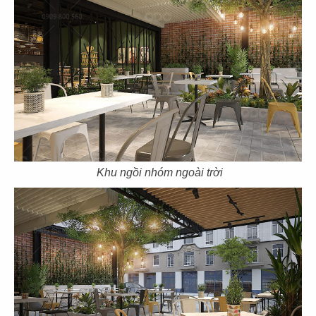
Khu ngồi nhóm ngoài trời
THIẾT KẾ L'AMANT CAFÉ VÕ VĂN TẦN
Chủ đầu tư: Công ty CP Quốc tế L’amant
Diện tích: 195m2
Địa điểm: 22 Võ Văn Tần, P.6, Quận 3, TP.HCM
CHI TIẾT