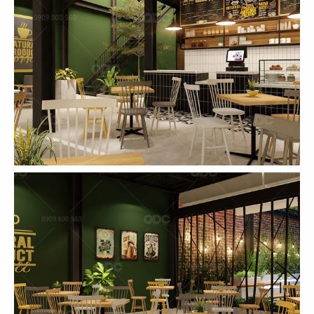
THIẾT KẾ THI CÔNG MEGUSTAS CAFE
AFTER NAILS
Chủ đầu tư: Megustas Cafe
Diện tích: 250m2
Địa điểm: 301 Thống Nhất, P.11, Q. Gò Vấp,
TP.HCM