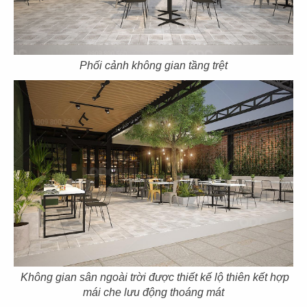
Phối cảnh không gian tầng trệt
THIẾT KẾ QUÁN CAFE PHÚC KHANG
GARDEN
Chủ đầu tư: Phúc Khang Garden
Diện tích: 210m2
Địa điểm: 210B, P. Linh Đông, TP. Thủ Đức,
TP.HCM
CHI TIẾT
Không gian sân ngoài trời được thiết kế lộ thiên kết hợp
mái che lưu động thoáng mát