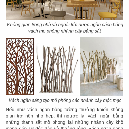
CHI TIẾT
Không gian trong nhà và ngoài trời được ngăn cách bằng
vách mô phỏng nhánh cây bằng sắt
THIẾT KẾ QUÁN CAFE BUS CAFE
Vách ngăn sáng tạo mô phỏng các nhánh cây mộc mạc
HAWAII
Nếu như vách ngăn bằng tường thường khiến không
Chủ đầu tư: Công ty TNHH Bus Cafe
gian trở nên nhỏ hẹp, thì ngược lại vách ngăn bằng
Diện tích: 352m2
những thanh sắt mô phỏng lại những nhành cây khô
Địa điểm: 2/126 Khu Phố 4, Phường Tân Hiệp,
mang đến sự độc đáo và thoáng rộng. Vách ngăn dạng