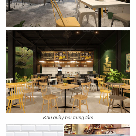
THIẾT KẾ QUÁN CÀ PHÊ LONG THÀNH
COFFEE
Chủ đầu tư: Cafe Long Thành
Diện tích: 200 m2
Địa điểm: Long Thành, Đồng Nai
Khu quầy bar trung tâm
CHI TIẾT