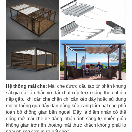
THIẾT KẾ THI CÔNG QUÁN CAFE T
COFFEE
Hệ thống mái che:
Mái che được cấu tạo từ phần khung
sắt gia cố cẩn thận với tấm bạt xếp lượn sóng theo nhiều
Chủ đầu tư: T Coffee
nếp gấp. khi cần che chắn chỉ cần kéo dây hoặc sử dụng
Diện tích: 487 m2
motor thông qua dây dẫn động kéo căng tấm bạt che phủ
Địa điểm: 65-66 Mai Chí Thọ, Thành Phố Cần Thơ
toàn bộ không gian bên ngoài. Đây là điểm nhấn có thể
CHI TIẾT
đóng mở mái che dễ dàng, nhận ánh sáng tự nhiên giúp
không gian trở nên thoáng mát thực khách không phải lo
ngại những cơn mưa bất chợt.