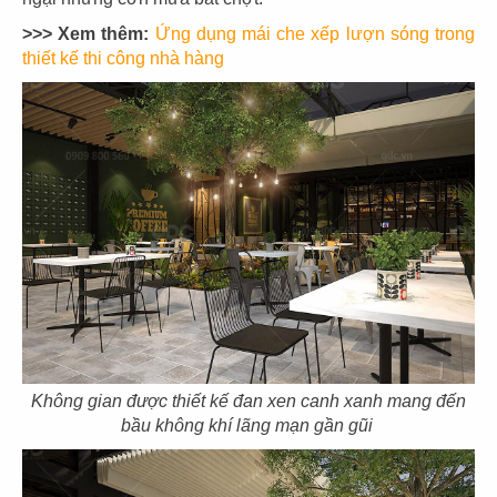
>>> Xem thêm:
Ứng dụng mái che xếp lượn sóng trong
thiết kế thi công nhà hàng
THIẾT KẾ QUÁN CAFE PARIS 1987
Chủ đầu tư: Nhà hàng Paris 1987
Diện tích: 672m2
Địa điểm: Vĩnh Long
Không gian được thiết kế đan xen canh xanh mang đến
bầu không khí lãng mạn gần gũi
CHI TIẾT