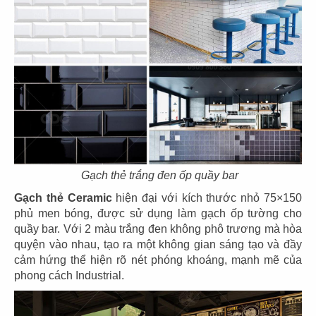
Gạch thẻ trắng đen ốp quầy bar
THIẾT KẾ THI CÔNG SEVEN CAFÉ
Gạch thẻ Ceramic
hiện đại với kích thước nhỏ 75×150
phủ men bóng, được sử dụng làm gạch ốp tường cho
Chủ đầu tư: Tập đoàn 365 Group
quầy bar. Với 2 màu trắng đen không phô trương mà hòa
Diện tích: 343m2
quyện vào nhau, tạo ra một không gian sáng tạo và đầy
Địa điểm: 18bis Cộng Hòa, P.4, Q. Tân Bình,
cảm hứng thể hiện rõ nét phóng khoáng, mạnh mẽ của
TP.HCM
phong cách Industrial.
CHI TIẾT