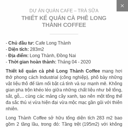
EN
DỰ ÁN QUÁN CAFE – TRÀ SỮA
THIẾT KẾ QUÁN CÀ PHÊ LONG
THÀNH COFFEE
-
Chủ đầu tư:
Cafe Long Thành
-
Diện tích:
283m2
-
Địa điểm:
Long Thành, Đồng Nai
-
Thời gian hoàn thành:
Tháng 04 - 2020
D
Ự
Á
N
Thiết kế quán cà phê Long Thành Coffee
mang hơi
thở phong cách Industrial (công nghiệp), phô bày những
vật liệu thô để làm nổi bật cá tính và sự mạnh mẽ. Không
gian pha trộn khéo léo giữa những chất liệu như bê tông,
sắt, gỗ,... cùng các mảng cây xanh, tạo nên một tổng thể
CÁC DỰ ÁN
đa sắc thú vị vừa hiện đại vừa mộc mạc gần gũi với thiên
QUÁN CAFE – TRÀ SỮA
nhiên.
Long Thành Coffee sở hữu tổng diện tích 283 m2 bao
Cafe - trà
sữa
là nơi gặp gỡ, trò chuyện, thư giãn cùng
gồm 2 tầng lầu, trong đó: Tầng trệt (195m2) với không
nhau của nhiều bạn trẻ. Và còn gì tuyệt vời hơn khi