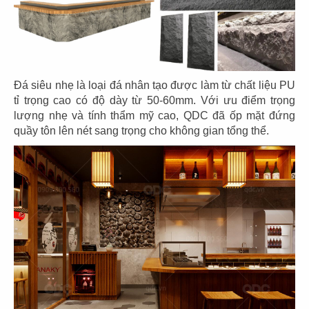
CHI TIẾT
Đá siêu nhẹ là loại đá nhân tạo được làm từ chất liệu PU
tỉ trọng cao có độ dày từ 50-60mm. Với ưu điểm trọng
lượng nhẹ và tính thẩm mỹ cao, QDC đã ốp mặt đứng
quầy tôn lên nét sang trọng cho không gian tổng thể.
THIẾT KẾ THI CÔNG NHÀ HÀNG NHẬT
IKIGAI
Chủ đầu tư: Anh Giang
Diện tích: 565m2
Địa điểm: 4A Cao Thắng, Phường 5, Quận 3,