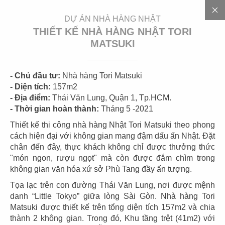
EN
DỰ ÁN NHÀ HÀNG NHẬT
THIẾT KẾ NHÀ HÀNG NHẬT TORI
MATSUKI
- Chủ đầu tư:
Nhà hàng Tori Matsuki
- Diện tích:
157m2
- Địa điểm:
Thái Văn Lung, Quận 1, Tp.HCM.
- Thời gian hoàn thành:
Tháng 5 -2021
D
Ự
Á
N
Thiết kế thi công nhà hàng Nhật Tori Matsuki theo phong
cách hiện đại với không gian mang đậm dấu ấn Nhật. Đặt
chân đến đây, thực khách không chỉ được thưởng thức
"món ngon, rượu ngọt" mà còn được đắm chìm trong
không gian văn hóa xứ sở Phù Tang đầy ấn tượng.
CÁC DỰ ÁN
NHÀ HÀNG NHẬT
Tọa lạc trên con đường Thái Văn Lung, nơi được mệnh
danh “Little Tokyo” giữa lòng Sài Gòn. Nhà hàng Tori
Matsuki được thiết kế trên tổng diện tích 157m2 và chia
Nhật Bản là một trong những đất nước có văn hóa ẩm
thành 2 không gian. Trong đó, Khu tầng trệt (41m2) với
thực xem trọng tính mỹ thuật và sự tinh tế trong nấu