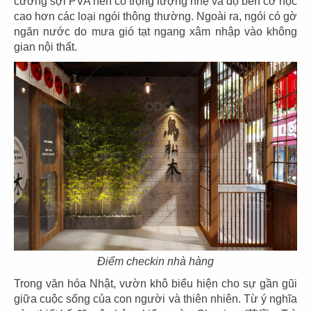
cường sợi PVA nên có trọng lượng nhẹ và độ bền cơ học
cao hơn các loại ngói thông thường. Ngoài ra, ngói có gờ
ngăn nước do mưa gió tạt ngang xâm nhập vào không
gian nội thất.
THIẾT KẾ NHÀ HÀNG NHẬT SUSHI WAY
- PHẠM NGỌC THẠCH
Chủ đầu tư: Nhà hàng Sushi Way
Diện tích: 193.4m2
Địa điểm: 6A Phạm Ngọc Thạch, Phường Võ Thị
Sáu, Q.3 , Thành phố Hồ Chí Minh
Điểm checkin nhà hàng
CHI TIẾT
Trong văn hóa Nhật, vườn khô biểu hiện cho sự gần gũi
giữa cuộc sống của con người và thiên nhiên. Từ ý nghĩa