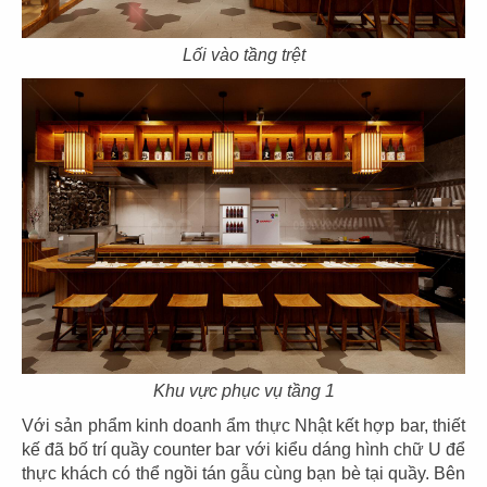
Tp.HCM
Lối vào tầng trệt
CHI TIẾT
Khu vực phục vụ tầng 1
THIẾT KẾ NHÀ HÀNG NHẬT TORI
Với sản phẩm kinh doanh ẩm thực Nhật kết hợp bar, thiết
MATSUKI
kế đã bố trí quầy counter bar với kiểu dáng hình chữ U để
thực khách có thể ngồi tán gẫu cùng bạn bè tại quầy. Bên
Chủ đầu tư: Nhà hàng Tori Matsuki