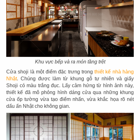
Diện tích: 590m2
Địa điểm: 234 Bạch Đằng, P. Trần Hưng Đạo.
Tp.Quy Nhơn, Bình Định
CHI TIẾT
Khu vực bếp và ra món tầng trệt
Cửa shoji là một điểm đặc trưng trong
thiết kế nhà hàng
Nhật
. Chúng được làm từ khung gỗ tự nhiên và giấy
Shoji có màu trắng đục. Lấy cảm hứng từ hình ảnh này,
thiết kế đã mô phỏng hình dáng cửa qua những khung
cửa ốp tường vừa tạo điểm nhấn, vừa khắc họa rõ nét
dấu ấn Nhật cho không gian.
THIẾT KẾ BAR OJIGI – ĐỨC
Chủ đầu tư: Nhà hàng OJIGI Bar