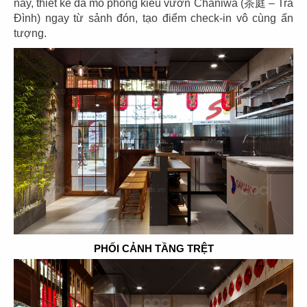
này, thiết kế đã mô phỏng kiểu vườn Chaniwa (茶庭 – Trà
Đình) ngay từ sảnh đón, tạo điểm check-in vô cùng ấn
tượng.
THIẾT KẾ NHÀ HÀNG NHẬT KOBE
LEGEND
Chủ đầu tư: Tập đoàn 365 GROUP
Diện tích: 369 m2
Địa điểm: 18 Bis Cộng Hòa, P.4, Q. Tân Bình, Tp.
PHỐI CẢNH TẦNG TRỆT
HCM
CHI TIẾT