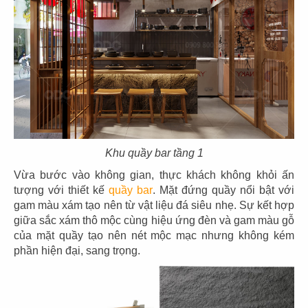
Khu quầy bar tầng 1
Vừa bước vào không gian, thực khách không khỏi ấn
tượng với thiết kế
quầy bar
. Mặt đứng quầy nổi bật với
THIẾT KẾ THI CÔNG NHÀ HÀNG NHẬT
gam màu xám tạo nên từ vật liệu đá siêu nhẹ. Sự kết hợp
giữa sắc xám thô mộc cùng hiệu ứng đèn và gam màu gỗ
KIWAMI OMAKASE HẢI PHÒNG
của mặt quầy tạo nên nét mộc mạc nhưng không kém
Chủ đầu tư: Công Ty Omakase Japan
phần hiện đại, sang trọng.
Diện tích: 130 m2
Địa chỉ: Số 04, lô 15 Thế Lữ, Hạ Lý, Hồng Bàng, Hải
Phòng