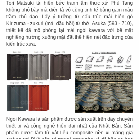
Tori Matsuki tái hiện bức tranh ẩm thực xứ Phù Tang
không phô bày mà diễn tả vô cùng tinh tế bằng gam màu
trầm chủ đạo. Lấy ý tưởng từ cấu trúc mái hiên gỗ
Kirizuma - zukuri (mái đầu hồi) từ thời Asuka (593 - 710),
thiết kế đã mô phỏng lại mái ngói kawara với bề mặt
nghiêng hướng xuống mặt đất thể hiện nét đặc trưng của
kiến trúc xưa.
THIẾT KẾ THI CÔNG NHÀ HÀNG NHẬT
TOSHIRO - Q.7
Chủ đầu tư: Công Ty TNHH Fnb Toshiro
Diện tích: 200m2
Địa điểm: 61 Đường số 39, P. Tân Quy, Q.7
CHI TIẾT
Ngói Kawara là sản phẩm được sản xuất trên dây chuyền
thiết bị và công nghệ hiện đại nhất của Nhật Bản. Sản
phẩm được làm từ vật liệu composite nền xi măng gia