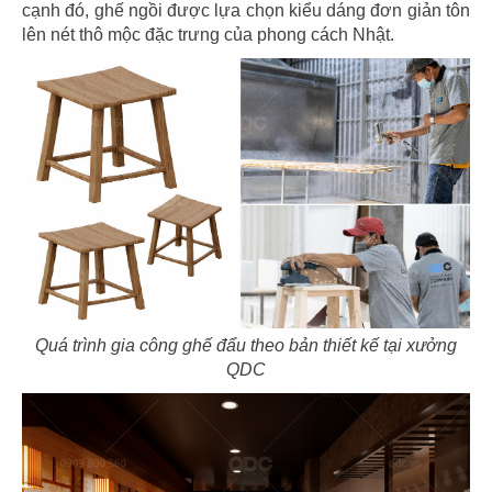
cạnh đó, ghế ngồi được lựa chọn kiểu dáng đơn giản tôn
Diện tích: 157m2
lên nét thô mộc đặc trưng của phong cách Nhật.
Địa điểm: Thái Văn Lung, Quận 1, Tp.HCM.
CHI TIẾT
Quá trình gia công ghế đẩu theo bản thiết kế tại xưởng
QDC
THIẾT KẾ NHÀ HÀNG NHẬT HIKARI
Chủ đầu tư: Nhà hàng Hikari