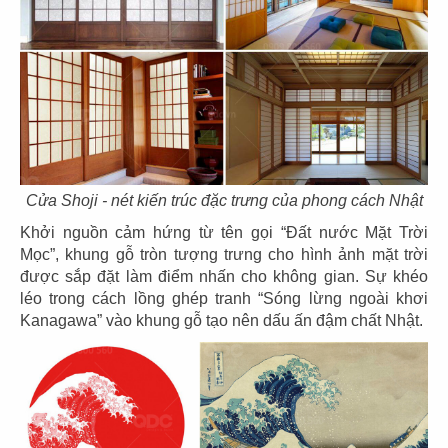
Diện tích: 235m2
Địa chỉ: Thành phố Mannheim, Đức.
CHI TIẾT
01
02
03
04
05
06
07
Cửa Shoji - nét kiến trúc đặc trưng của phong cách Nhật
Khởi nguồn cảm hứng từ tên gọi “Đất nước Mặt Trời
Mọc”, khung gỗ tròn tượng trưng cho hình ảnh mặt trời
được sắp đặt làm điểm nhấn cho không gian. Sự khéo
léo trong cách lồng ghép tranh “Sóng lừng ngoài khơi
ĐĂNG KÝ EMAIL ĐỂ NHẬN TIN
Kanagawa” vào khung gỗ tạo nên dấu ấn đậm chất Nhật.
Các tin về chương trình ưu đãi Thiết kế và các chính
sách mới nhất
GỬI