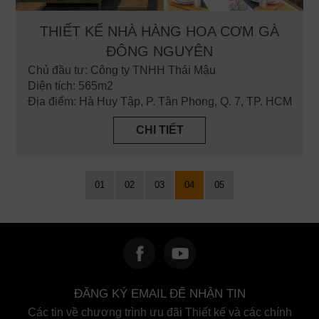
THIẾT KẾ NHÀ HÀNG HOA CƠM GÀ
ĐÔNG NGUYÊN
Chủ đầu tư: Công ty TNHH Thái Mậu
Diện tích: 565m2
Địa điểm: Hà Huy Tập, P. Tân Phong, Q. 7, TP. HCM
CHI TIẾT
01
02
03
04
05
ĐĂNG KÝ EMAIL ĐỂ NHẬN TIN
Các tin về chương trình ưu đãi Thiết kế và các chính