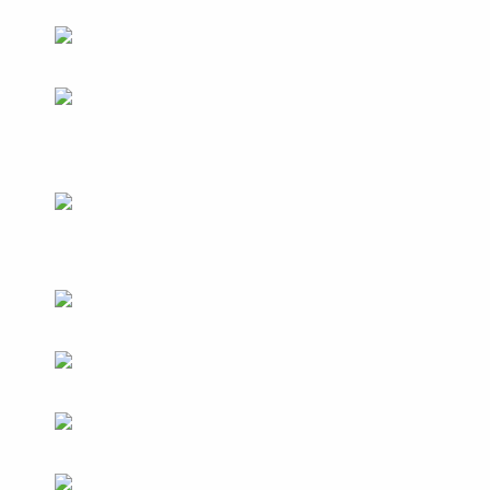
THIẾT KẾ VÀ THI CÔNG NHÀ HÀNG
HOA ĂN ĐƯỢC PHÚC PARADISE
DIMSUM – HOTPOT & BBQ
Chủ đầu tư: Công ty TNHH Ăn Được Phúc Việt
Nam
Diện tích: 400m2