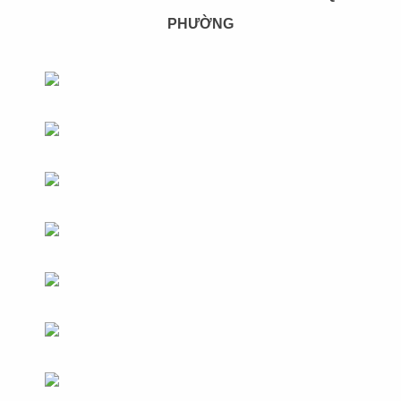
PHƯỜNG
THIẾT KẾ NHÀ HÀNG LẨU ĐẠI ĐƯỜNG
TRÂN TUYỂN
Chủ đầu tư: Nhà hàng lẩu Đại Đường Trân Tuyển
Diện tích: 880m2
Địa chỉ: số 1145 đường Tỉnh Lộ 10, KP 9, P.Tân Tạo
, Q.Bình Tân
CHI TIẾT