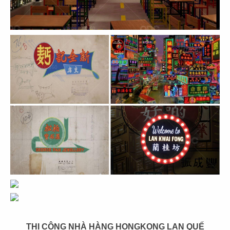
THIẾT KẾ NHÀ HÀNG HOA HUI XIANG
SI YAN
Chủ đầu tư: Nhà hàng Hoa HUI XIANG SI YAN
Diện tích: 470 m2
Địa điểm: Thảo Điền, Quận 2, Tp.HCM
CHI TIẾT
THI CÔNG NHÀ HÀNG HONGKONG LAN QUẾ