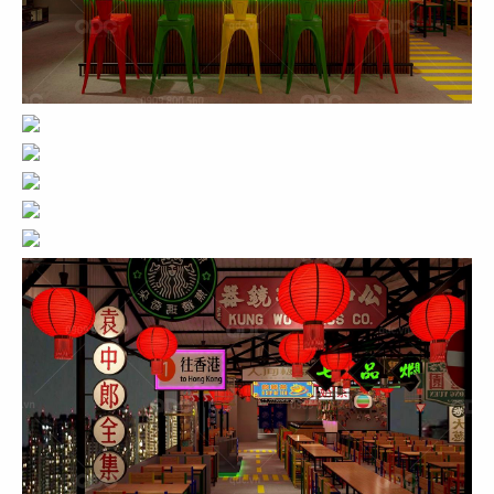
THIẾT KẾ NHÀ HÀNG HOA PAOSAN
HOTPOT
Chủ đầu tư: Nhà hàng Hoa PaoSan Hotpot
Diện tích: 332 m2
Địa chỉ: 133 Phan Trung, Tân Mai, TP. Biên Hòa,
Đồng Nai
CHI TIẾT