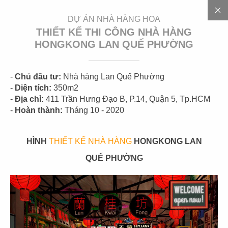
EN
DỰ ÁN NHÀ HÀNG HOA
THIẾT KẾ THI CÔNG NHÀ HÀNG
HONGKONG LAN QUẾ PHƯỜNG
-
Chủ đầu tư:
Nhà hàng Lan Quế Phường
-
Diện tích:
350m2
-
Địa chỉ:
411 Trần Hưng Đạo B, P.14, Quận 5, Tp.HCM
-
Hoàn thành:
Tháng 10 - 2020
D
Ự
Á
N
HÌNH
THIẾT KẾ NHÀ HÀNG
HONGKONG LAN
QUẾ PHƯỜNG
CÁC DỰ ÁN
NHÀ HÀNG HOA
Đặc trưng của
nhà hàng Trung Hoa
là phong cách thiết
kế đậm chất cổ điển mang nét đẹp truyền thống và nền