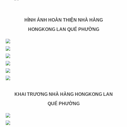
Địa điểm: 122 Cao Thắng, Phường 4, Quận 3,
TP.HCM
CHI TIẾT
HÌNH ẢNH HOÀN THIỆN NHÀ HÀNG
HONGKONG LAN QUẾ PHƯỜNG
KHAI TRƯƠNG NHÀ HÀNG HONGKONG LAN
QUẾ PHƯỜNG
THIẾT KẾ THI CÔNG NHÀ HÀNG HOA
LẨU XÔNG HƠI
Chủ đầu tư: Nhà hàng Lẩu Xông Hơi