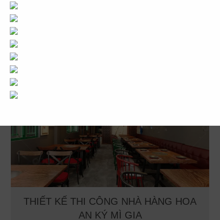
Diện tích: 350 m2
Địa chỉ: 411 Trần Hưng Đạo – Quận 5
CHI TIẾT
THIẾT KẾ THI CÔNG NHÀ HÀNG HOA
AN KÝ MÌ GIA