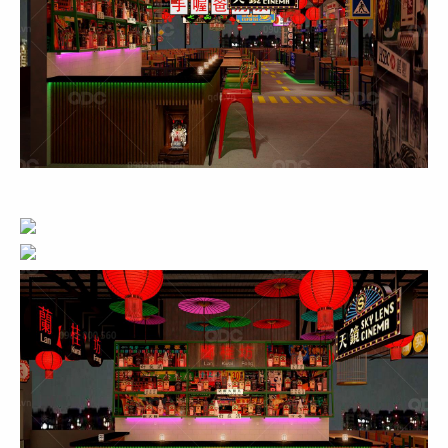
văn hóa lâu đời. Chính vì vậy, Trung Hoa được xem là
chiếc nôi của văn hóa ẩm thực Châu Á bởi sự đa dạng
từ món ăn đến sự sang trọng, tinh tế về không gian ẩm
thực. Bằng những vật liệu nội thất gỗ tự nhiên cùng với
các bức tranh trang trí hoa văn từ tre, trúc... tạo cho thực
khách cảm giác yên tĩnh, thư thái, gần gũi như được
thưởng thức tại nhà hàng bản địa. Màu sắc chủ đạo của
thiết kế nhà hàng Hoa thưởng mang yếu tố phong thủy
với gam đỏ và những màu trầm ấm tượng trưng cho sự
hạnh phúc, may mắn, thành công và giúp chủ đầu tư
kinh doanh thuận lợi.
Cùng tìm hiểu kỹ hơn qua những dự án nhà hàng mà
QDC Design & Build
thiết kế nhà hàng
và thi công trọn
gói dưới đây để chọn cho nhà hàng của riêng mình một
ý tưởng độc đáo: