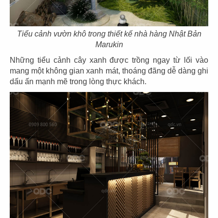
Tiểu cảnh vườn khô trong thiết kế nhà hàng Nhật Bản
Marukin
Những tiểu cảnh cây xanh được trồng ngay từ lối vào
mang một không gian xanh mát, thoáng đãng dễ dàng ghi
dấu ấn mạnh mẽ trong lòng thực khách.
THIẾT KẾ NHÀ HÀNG NHẬT DARUM
Chủ đầu tư: Công ty TNHH Darum
Diện tích: 91m2
Địa điểm: Thái Văn Lung, P. Bến Nghé, Q.1,
TP.HCM
CHI TIẾT