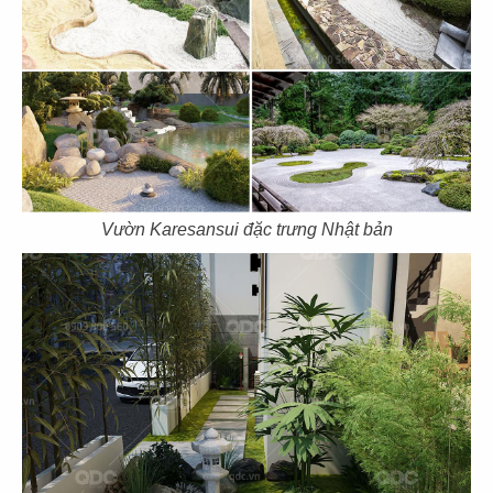
Vườn Karesansui đặc trưng Nhật bản
THIẾT KẾ NHÀ HÀNG NHẬT BẢN TAKI
Chủ đầu tư: Công ty TNHH NH Taki
Diện tích: 91m2
Địa điểm: Nguyễn Thái Bình, P.4, Q. Tân Bình,
TP.HCM
CHI TIẾT