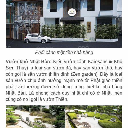
Phối cảnh mặt tiền nhà hàng
THIẾT KẾ NHÀ HÀNG NHẬT BẢN
Vườn khô Nhật Bản:
Kiểu vườn cảnh Karesansui( Khô
MARUKIN
Sơn Thủy) là loại sân vườn đá, hay sân vườn khô, hay
Chủ đầu tư: Công ty TNHH MARUKIN
còn gọi là sân vườn thiền định (Zen garden). Đây là loại
Diện tích: 327m2
sân vườn chịu ảnh hưởng mạnh mẽ từ Phật giáo thiền
Địa điểm: 8/1 Lê Thánh Tôn, Bến Nghé, Q1,
phái, và thường được sử dụng trong thiết kế nhà hàng
TP.HCM
Nhật Bản. Là phong cách duy nhất chỉ có ở Nhật, nên
cũng có nơi gọi là vườn Thiền.
CHI TIẾT