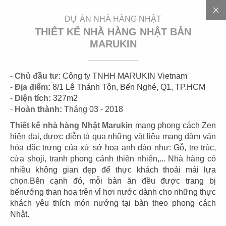
EN
DỰ ÁN NHÀ HÀNG NHẬT
THIẾT KẾ NHÀ HÀNG NHẬT BẢN
MARUKIN
-
Chủ đầu tư:
Công ty TNHH MARUKIN Vietnam
-
Địa điểm:
8/1 Lê Thánh Tôn, Bến Nghé, Q1, TP.HCM
-
Diện tích:
327m2
-
Hoàn thành:
Tháng 03 - 2018
D
Ự
Á
N
Thiết kế nhà hàng Nhật Marukin
mang phong cách Zen
hiện đại, được diễn tả qua những vật liệu mang đậm văn
hóa đặc trưng của xứ sở hoa anh đào như: Gỗ, tre trúc,
cửa shoji, tranh phong cảnh thiên nhiên,... Nhà hàng có
nhiều không gian đẹp để thực khách thoải mái lựa
CÁC DỰ ÁN
chọn.Bên cạnh đó, mỗi bàn ăn đều được trang bị
NHÀ HÀNG NHẬT
bếnướng than hoa trên vỉ hơi nước dành cho những thực
khách yêu thích món nướng tại bàn theo phong cách
Nhật Bản là một trong những đất nước có văn hóa ẩm
Nhật.
thực xem trọng tính mỹ thuật và sự tinh tế trong nấu