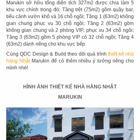
Marukin sở hữu tổng diện tích 327m2 được chia làm 5
nướng cũng như trình bày, khoa học về mặt dinh dưỡng,
khu vực chính trong đó: Tầng trệt (75m2) gồm quầy bar,
kiến trúc và văn hóa đó của họ cũng đang trở thành xu
tiểu cảnh vườn khô và 16 chỗ ngồi; Tầng 1 (63m2) không
hướng
thiết kế nhà hàng
được ưa chuộng ở Việt Nam.
gian chung phục vụ 30 chỗ ngồi; Tầng 2 (63m2) gồm
Thiết kế của các nhà hàng Nhật thường lấy màu sắc
không gian chung và 2 phòng VIP, phục vụ 34 chỗ ngồi;
nghệ thuật trong trẻo, mang nét giao hòa với môi trường
Tầng 3 (63m2) gồm 5 phòng VIP có 32 chỗ ngồi; Tầng 4
tự nhiên, điều này dê dàng nhận thấy qua việc họ sử
(63m2) dành riêng cho khu vực bếp
dụng những món đồ nội thất để trang trí như: tranh giấy
gió nghệ thuật, đèn lồng trang trí, các vật liệu từ gỗ, tre,..
Cùng QDC Design & Build theo dõi quá trình
thiết kế nhà
càng làm cho không gian thêm nhẹ nhàng, đem đến cảm
hàng Nhật
Marukin để có thêm nhiều ý tưởng riêng cho
giác ấm cúng, thiền tĩnh và thú vị khi thưởng thức ẩm
mình nhé!
thực.
QDC Design & Build
bằng kinh nghiệm thực tế
cùng đội ngũ nhân viên lành nghề, đã nghiên cứu sâu và
HÌNH ẢNH THIẾT KẾ NHÀ HÀNG NHẬT
nắm bắt kỹ những chi tiết nhỏ nhất, nhằm mang đến cho
các chủ đầu tư nhiều mẫu thiết kế nhà hàng Nhật mang
MARUKIN
nét độc đáo cao và thu hút thực khách.