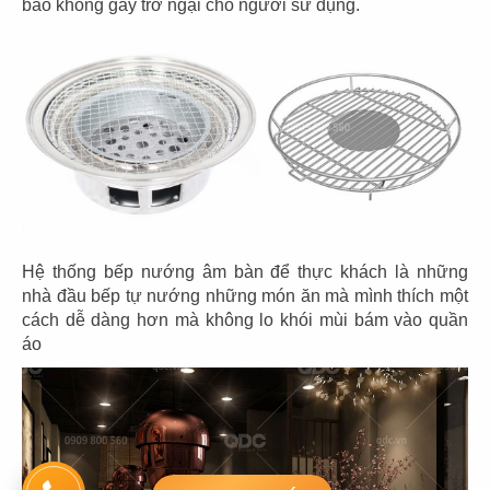
bảo không gây trở ngại cho người sử dụng.
01
02
03
04
05
06
07
ĐĂNG KÝ EMAIL ĐỂ NHẬN TIN
Các tin về chương trình ưu đãi Thiết kế và các chính
Hệ thống bếp nướng âm bàn để thực khách là những
sách mới nhất
nhà đầu bếp tự nướng những món ăn mà mình thích một
cách dễ dàng hơn mà không lo khói mùi bám vào quần
GỬI
áo
2019
QDC DESIGN & BUILD
. ALL RIGHTS RESERVED.