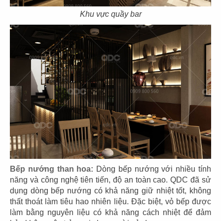
Khu vực quầy bar
THIẾT KẾ NHÀ HÀNG NHẬT
MATSUZAKAYA COFFEE
Chủ đầu tư: Công ty TNHH Matsuza
Bếp nướng than hoa:
Dòng bếp nướng với nhiều tính
Diện tích: 91m2
năng và công nghệ tiên tiến, độ an toàn cao. QDC đã sử
Địa điểm: 17/34 Thái Văn Lung, P. Bến Nghé, Q.1,
dụng dòng bếp nướng có khả năng giữ nhiệt tốt, không
TP.HCM
thất thoát làm tiêu hao nhiên liệu. Đặc biệt, vỏ bếp được
CHI TIẾT
làm bằng nguyên liệu có khả năng cách nhiệt để đảm