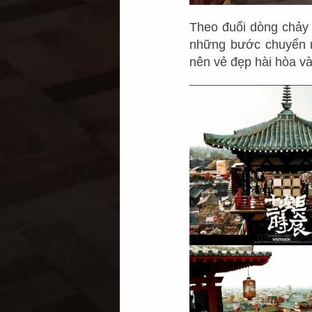
Theo đuổi dòng chảy 
những bước chuyển mì
nên vẻ đẹp hài hòa và