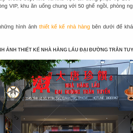
QUÁN CAFE – TRÀ SỮA
g VIP, khu ăn uống chung với 50 ghế ngồi, phòng ng
NHÀ HÀNG KHÁC
BAR - LOUNGE
những hình ảnh
thiết kế kế nhà hàng
bên dưới để khá
NHÀ HÀNG KHÁC
KHÁCH SẠN - RESORT
NH ẢNH THIẾT KẾ NHÀ HÀNG LẨU ĐẠI ĐƯỜNG TRÂN TU