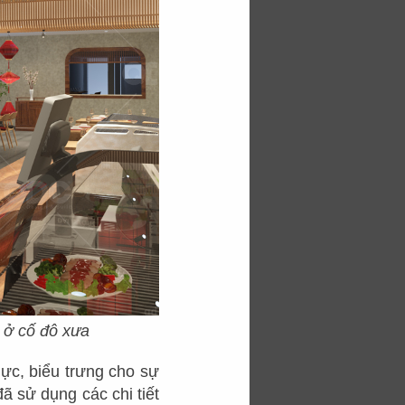
 lợi.
& Build
thiết kế nhà
g mình một ý tưởng
 ở cố đô xưa
ực, biểu trưng cho sự
ã sử dụng các chi tiết