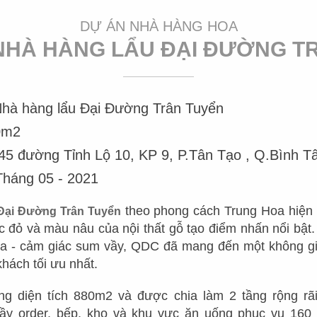
Mr.
DỰ ÁN NHÀ HÀNG HOA
 NHÀ HÀNG LẨU ĐẠI ĐƯỜNG T
GIỚI THIỆU
DỰ ÁN
TUYỂN
hà hàng lẩu Đại Đường Trân Tuyển
NHÀ HÀNG NHẬT
CHUỖI NHÀ HÀNG
VỀ CHÚNG TÔI
KHỐI 
0m2
NHÀ HÀNG HOA
THIẾT KẾ NHÀ HÀNG LẨU
45 đường Tỉnh Lộ 10, KP 9, P.Tân Tạo , Q.Bình T
TẦM NHÌN - SỨ MỆNH
KHỐI C
NƯỚNG - BBQ
háng 05 - 2021
NHÀ HÀNG INDOCHINE
DỊCH VỤ
KHỐI 
NHÀ HÀNG SUSHI
theo phong cách Trung Hoa hiện
NHÀ HÀNG VIỆT
 Đại Đường Trân Tuyển
QUY TRÌNH LÀM VIỆC
VỊ TRÍ
NHÀ HÀNG DIMSUM
ắc đỏ và màu nâu của nội thất gỗ tạo điểm nhấn nổi bật
NHÀ HÀNG ÂU
a - cảm giác sum vầy, QDC đã mang đến một không gi
ĐỘI NGŨ QUẢN LÝ
THIẾT KẾ NHÀ HÀNG HẢI
hách tối ưu nhất.
SẢN
THIẾT KẾ NHÀ HÀNG HÀN
ĐỘI NGŨ SẢN XUẤT
g diện tích 880m2 và được chia làm 2 tầng rộng rãi.
NHÀ HÀNG TIỆC CƯỚI
NHÀ HÀNG THÁI
DỰ TOÁN CHI PHÍ
y order, bếp, kho và khu vực ăn uống phục vụ 160 