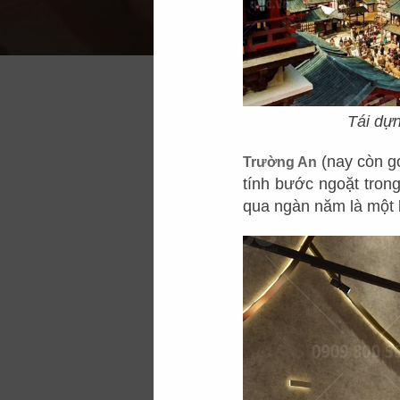
Tái dựn
(nay còn gọ
Trường An
tính bước ngoặt tron
qua ngàn năm là một k
Đặc trưng của
nhà
đẹp truyền thống v
của văn hóa ẩm th
không gian ẩm thực
trang trí hoa văn t
như được thưởng th
thưởng mang yếu t