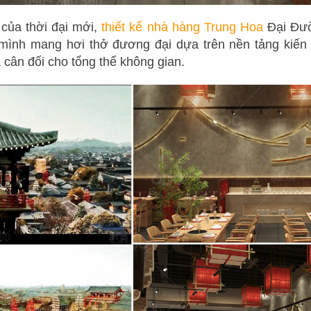
của thời đại mới,
thiết kế nhà hàng Trung Hoa
Đại Đư
nh mang hơi thở đương đại dựa trên nền tảng kiến t
 cân đối cho tổng thể không gian.
D
Ự
Á
N