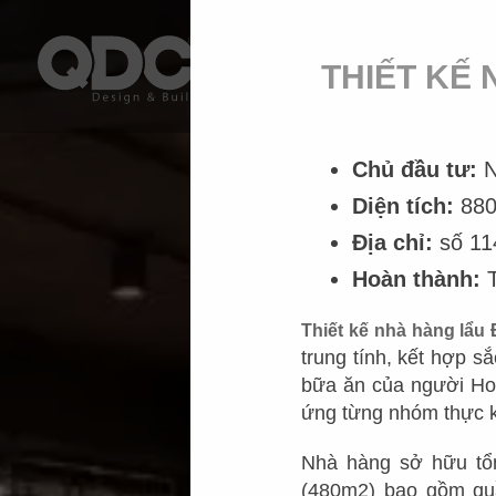
THIẾT KẾ
Chủ đầu tư:
N
Diện tích:
88
Địa chỉ:
số 11
Hoàn thành:
T
Thiết kế nhà hàng lẩu
trung tính, kết hợp s
bữa ăn của người Ho
ứng từng nhóm thực k
Nhà hàng sở hữu tổn
(480m2) bao gồm quầ