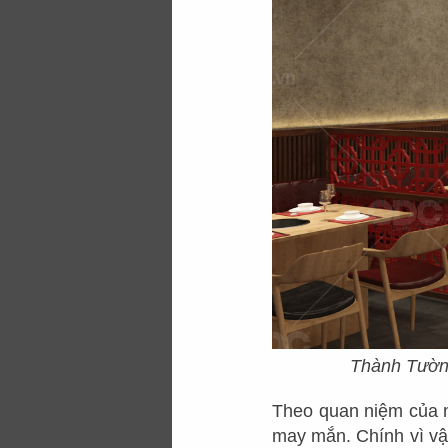
hạnh phúc, may mắn
Cùng tìm hiểu kỹ 
hàng
và thi công t
độc đáo:
Thành Tường
Theo quan niệm của n
may mắn. Chính vì vậ