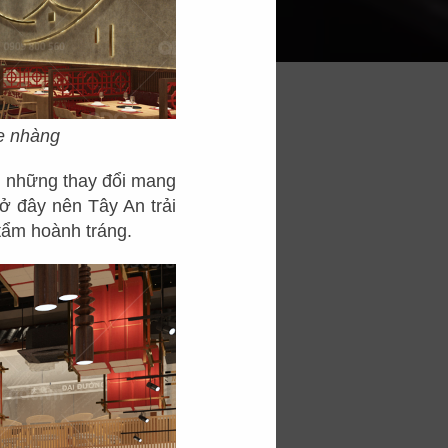
hẹ nhàng
ấu những thay đổi mang
ở đây nên Tây An trải
 tẩm hoành tráng.
ất cổ điển mang nét
ợc xem là chiếc nôi
 trọng, tinh tế về
g với các bức tranh
h, thư thái, gần gũi
iết kế nhà hàng Hoa
tượng trưng cho sự