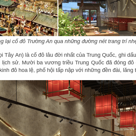
CÁC DỰ ÁN
g lại cố đô Trường An qua những đường nét trang trí n
NHÀ HÀNG HOA
i Tây An) là cố đô lâu đời nhất của Trung Quốc, ghi d
g lịch sử. Mười ba vương triều Trung Quốc đã đóng đô 
inh đô hoa lệ, phố hội tấp nập với những đền đài, lăng
 hàng Trung Hoa
là phong cách thiết kế đậm ch
à nền văn hóa lâu đời. Chính vì vậy, Trung Hoa đư
ực Châu Á bởi sự đa dạng từ món ăn đến sự sang
. Bằng những vật liệu nội thất gỗ tự nhiên cùn
ừ tre, trúc... tạo cho thực khách cảm giác yên tĩn
ức tại nhà hàng bản địa. Màu sắc chủ đạo của th
ố phong thủy với gam đỏ và những màu trầm ấm 