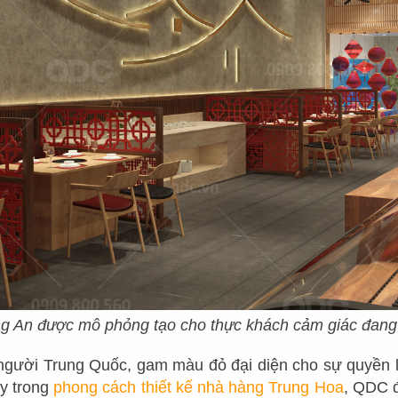
, thành công và giúp chủ đầu tư kinh doanh thuận
hơn qua những dự án nhà hàng mà QDC Design 
rọn gói dưới đây để chọn cho nhà hàng của riên
 An được mô phỏng tạo cho thực khách cảm giác đang
gười Trung Quốc, gam màu đỏ đại diện cho sự quyền l
y trong
phong cách thiết kế nhà hàng Trung Hoa
, QDC đ