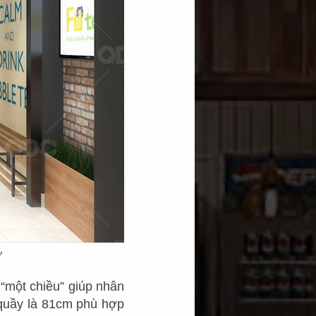
ờ
“một chiều” giúp nhân
 quầy là 81cm phù hợp