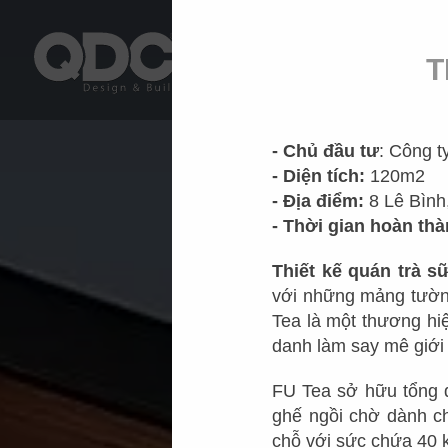
T
- Chủ đầu tư
: Công 
- Diện tích:
120m2
- Địa điểm:
8 Lê Bình
- Thời gian hoàn thà
Thiết kế quán trà s
với những mảng tường
Tea là một thương hi
danh làm say mê giới 
FU Tea sở hữu tổng d
ghế ngồi chờ dành c
chỗ với sức chứa 40 