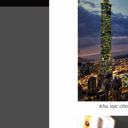
Cafe - trà
sữa
là n
gì tuyệt vời hơn 
không gian thoải 
tượng thì người th
thể cạnh tranh với r
gần gũi với thiên 
Khu vực cho
xắn…đều rất được g
instagram… nhiều l