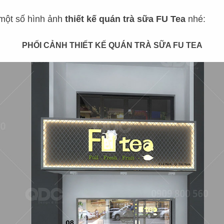
QUÁN CAFE – TRÀ SỮA
NHÀ HÀNG KHÁC
một số hình ảnh
thiết kế quán trà sữa FU Tea
nhé:
BAR - LOUNGE
PHỐI CẢNH THIẾT KẾ QUÁN TRÀ SỮA FU TEA
NHÀ HÀNG KHÁC
KHÁCH SẠN - RESORT