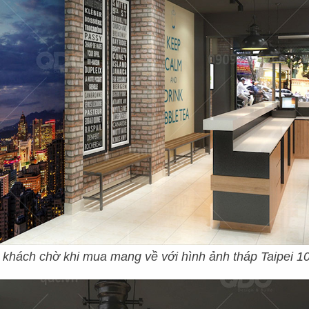
CÁC DỰ ÁN
QUÁN CAFE – TRÀ SỮ
ơi gặp gỡ, trò chuyện, thư giãn cùng nhau của nh
khi được thưởng thức một cốc cafe - trà sữa t
mái và checkin cùng bạn bè? Vì vậy, để tạo nên
iết kế phải đảm bảo được những điểm nhấn riêng 
ất nhiều quán cafe – trà sữa hiện nay. Với xu hướn
nhiên cây cảnh, màu sắc trang nhã kết hợp nội 
 khách chờ khi mua mang về với hình ảnh tháp Taipei 10
iới trẻ yêu chuộng, quán sẽ được đánh dấu chec
ên mỗi ngày và đó chính là điều mà chủ đầu tư 