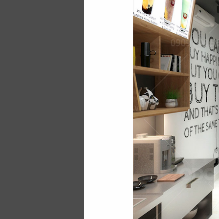
QDC Design & Bui
bạn tạo nên sự khá
đây, hãy cùng tham 