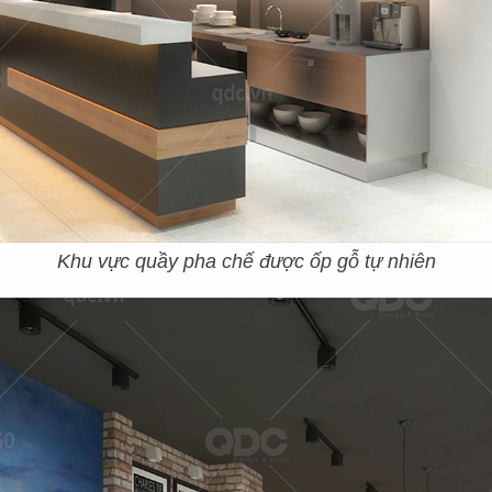
Khu vực quầy pha chế được ốp gỗ tự nhiên
D
Ự
Á
N