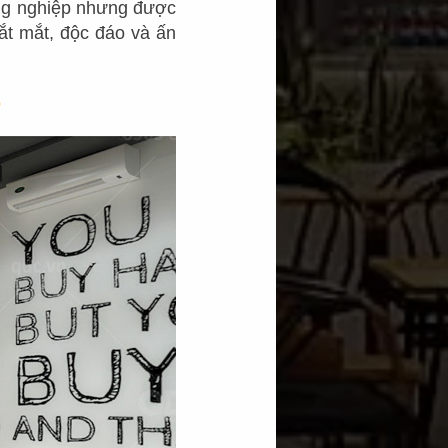
ng nghiệp nhưng được
t mắt, độc đáo và ấn
p