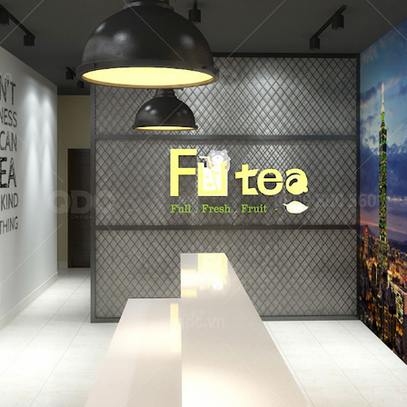
ld
thiết kế và thi công trọn gói quán Café - Trà sữa
c biệt, thông qua những dự án thiết kế thực tế
khảo và liên hệ với chúng tôi: