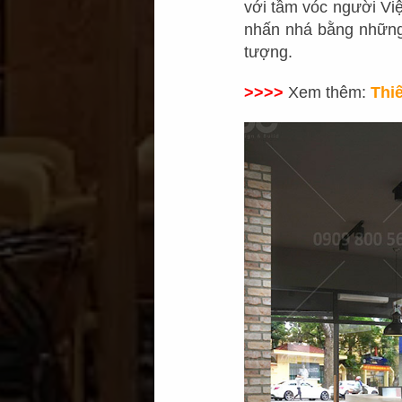
với tầm vóc người V
nhấn nhá bằng những
tượng.
>>>>
Xem thêm:
Thi