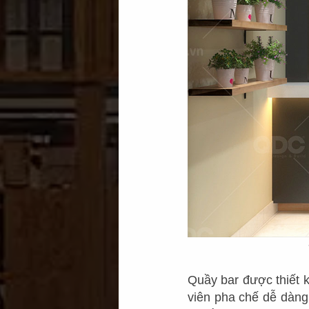
Quầy bar được thiết 
viên pha chế dễ dàng