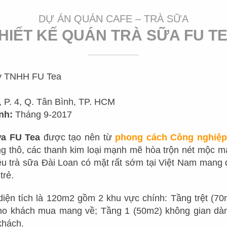
Mr.
DỰ ÁN QUÁN CAFE – TRÀ SỮA
HIẾT KẾ QUÁN TRÀ SỮA FU T
GIỚI THIỆU
DỰ ÁN
TUYỂN
ty TNHH FU Tea
NHÀ HÀNG NHẬT
CHUỖI NHÀ HÀNG
VỀ CHÚNG TÔI
KHỐI 
, P. 4, Q. Tân Bình, TP. HCM
NHÀ HÀNG HOA
THIẾT KẾ NHÀ HÀNG LẨU
TẦM NHÌN - SỨ MỆNH
KHỐI C
nh:
Tháng 9-2017
NƯỚNG - BBQ
NHÀ HÀNG INDOCHINE
DỊCH VỤ
KHỐI 
ữa FU Tea
được tạo nên từ
phong cách Công nghiệp h
NHÀ HÀNG SUSHI
 thô, các thanh kim loại mạnh mẽ hòa trộn nét mộc mạ
NHÀ HÀNG VIỆT
QUY TRÌNH LÀM VIỆC
VỊ TRÍ
NHÀ HÀNG DIMSUM
ệu trà sữa Đài Loan có mặt rất sớm tại Việt Nam mang đ
NHÀ HÀNG ÂU
trẻ.
ĐỘI NGŨ QUẢN LÝ
THIẾT KẾ NHÀ HÀNG HẢI
SẢN
THIẾT KẾ NHÀ HÀNG HÀN
iện tích là 120m2 gồm 2 khu vực chính: Tầng trệt (70m
ĐỘI NGŨ SẢN XUẤT
ho khách mua mang về; Tầng 1 (50m2) không gian dàn
NHÀ HÀNG TIỆC CƯỚI
NHÀ HÀNG THÁI
DỰ TOÁN CHI PHÍ
khách.