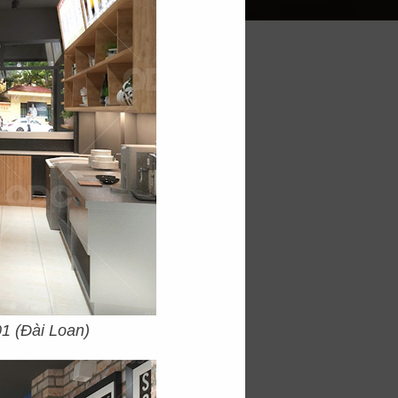
A
iều bạn trẻ. Và còn
hơm ngon trong một
 một không gian ấn
biệt, độc đáo để có
g trẻ trung, thiết kế
thất nhỏ nhắn, xinh
1 (Đài Loan)
k-in trên facebook,
nào cũng mong muốn.