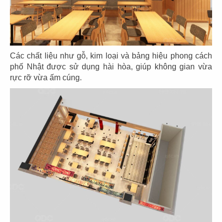
CHI TIẾT
Các chất liệu như gỗ, kim loại và bảng hiệu phong cách
phố Nhật được sử dụng hài hòa, giúp không gian vừa
rực rỡ vừa ấm cúng.
THIẾT KẾ NHÀ HÀNG NHẬT
MUTSUMIAN
Chủ đầu tư: Công ty cổ phần thương mại JAPAN
FOODS
Diện tích: 136m2