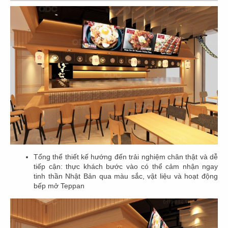
Địa điểm: 15/1 Lê Thánh Tôn, Phường Bến Nghé,
Quận 1, Tp Hồ Chí Minh
CHI TIẾT
Tổng thể thiết kế hướng đến trải nghiệm chân thật và dễ
tiếp cận: thực khách bước vào có thể cảm nhận ngay
tinh thần Nhật Bản qua màu sắc, vật liệu và hoạt động
bếp mở Teppan
THI CÔNG NHÀ HÀNG NHẬT BẢN
BOTEJYU - VINCOM ĐỒNG KHỞI