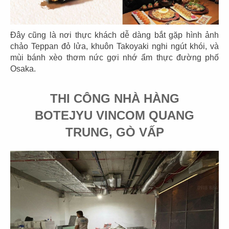
SAKURA - LONG XUYÊN
Chủ đầu tư: Nhà hàng Sakura Sushi
Đây cũng là nơi thực khách dễ dàng bắt gặp hình ảnh
Diện tích: 180m2
chảo Teppan đỏ lửa, khuôn Takoyaki nghi ngút khói, và
Địa điểm: 52 Hai Bà Trưng, P Mỹ Long, Tp Long
mùi bánh xèo thơm nức gợi nhớ ẩm thực đường phố
Xuyên
Osaka.
CHI TIẾT
THI CÔNG NHÀ HÀNG
BOTEJYU VINCOM QUANG
TRUNG, GÒ VẤP