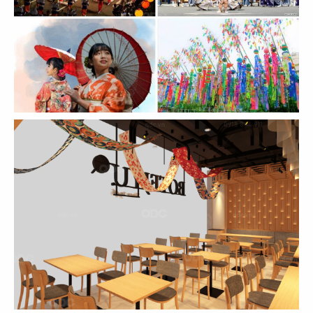
THIẾT KẾ, THI CÔNG NHÀ HÀNG KAI
SUSHI & BAR - GERMANY
Chủ đầu tư: Kai Sushi
Diện tích: 180m2
Địa điểm: Lemberg, Deutschland, Germany
CHI TIẾT