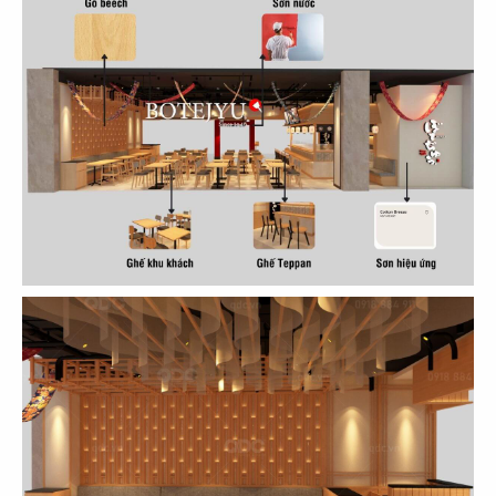
THIẾT KẾ, THI CÔNG NHÀ HÀNG CHAY
VÔ ÚY - GÒ VẤP
Chủ đầu tư: Nhà hàng chay Vô Úy
Diện tích: 470m2
Địa điểm: 47 Đường 3, KDC CityLand Park Hills, P.
10, Quận Gò Vấp, TP.HCM