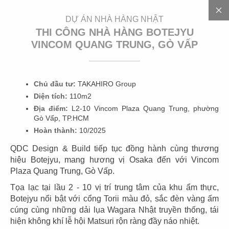
EN
DỰ ÁN NHÀ HÀNG NHẬT
THI CÔNG NHÀ HÀNG BOTEJYU
VINCOM QUANG TRUNG, GÒ VẤP
Chủ đầu tư:
TAKAHIRO Group
Diện tích:
110m2
Địa điểm:
L2-10 Vincom Plaza Quang Trung, phường
D
Ự
Á
N
Gò Vấp, TP.HCM
Hoàn thành:
10/2025
QDC Design & Build tiếp tục đồng hành cùng thương
hiệu Botejyu, mang hương vị Osaka đến với Vincom
Plaza Quang Trung, Gò Vấp.
CÁC DỰ ÁN
NHÀ HÀNG NHẬT
Tọa lạc tại lầu 2 - 10 vị trí trung tâm của khu ẩm thực,
Botejyu nổi bật với cổng Torii màu đỏ, sắc đèn vàng ấm
cúng cùng những dải lụa Wagara Nhật truyền thống, tái
Nhật Bản là một trong những đất nước có văn hóa ẩm
hiện không khí lễ hội Matsuri rộn ràng đầy náo nhiệt.
thực xem trọng tính mỹ thuật và sự tinh tế trong nấu