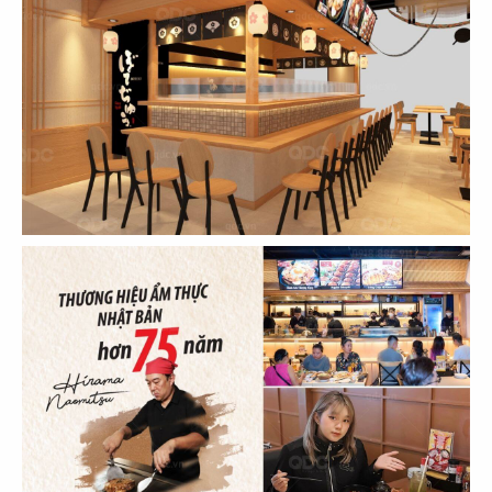
Chủ đầu tư: Takahiro Group
Diện tích: 180m2 (Botejyu + Asanoha)
Địa điểm: Tầng B3 (B3-27C), Vincom Center Đồng
Khởi, 72 Lê Thánh Tôn, Phường Bến Nghé, Q.1
CHI TIẾT
THIẾT KẾ, THI CÔNG NHÀ HÀNG NHẬT