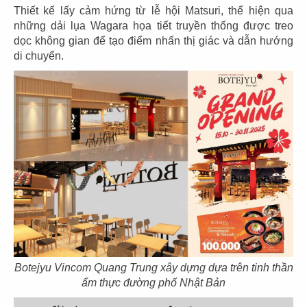
Thiết kế lấy cảm hứng từ lễ hội Matsuri, thể hiện qua
những dải lụa Wagara họa tiết truyền thống được treo
dọc không gian để tạo điểm nhấn thị giác và dẫn hướng
di chuyển.
THI CÔNG NHÀ HÀNG BOTEJYU
VINCOM QUANG TRUNG, GÒ VẤP
Chủ đầu tư: TAKAHIRO Group
Diện tích: 110m2
Địa điểm: L2-10 Vincom Plaza Quang Trung,
phường Gò Vấp, TP.HCM
Botejyu Vincom Quang Trung xây dựng dựa trên tinh thần
ẩm thực đường phố Nhật Bản
CHI TIẾT