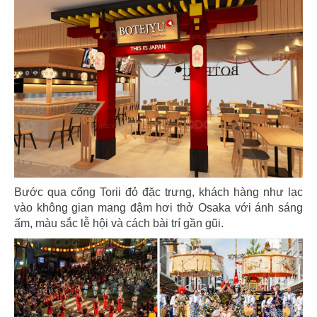
THIẾT KẾ NHÀ HÀNG NHẬT UNAGI
STATION
Chủ đầu tư: CÔNG TY TNHH UNAGI VIETNAM
Bước qua cổng Torii đỏ đặc trưng, khách hàng như lạc
Diện tích: 145m2
vào không gian mang đậm hơi thở Osaka với ánh sáng
Địa điểm: 6A Thái Văn Lung, Phường Bến Nghé, Tp
ấm, màu sắc lễ hội và cách bài trí gần gũi.
Hồ Chí Minh
CHI TIẾT