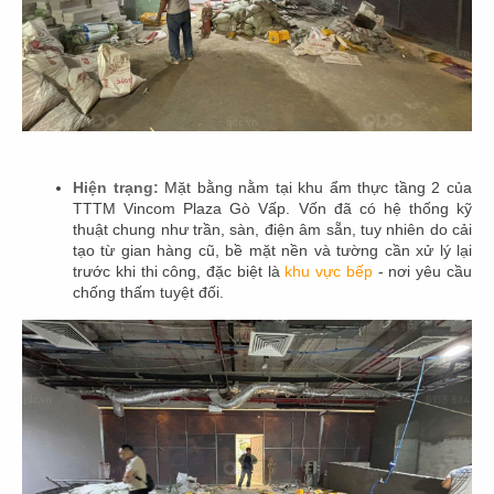
THIẾT KẾ, THI CÔNG NHÀ HÀNG NHẬT
GENJI IZAKAYA - NAUY
Chủ đầu tư: Genji Izakaya
Diện tích: 180m2
Địa điểm: Nauy
Hiện trạng:
Mặt bằng nằm tại khu ẩm thực tầng 2 của
CHI TIẾT
TTTM Vincom Plaza Gò Vấp. Vốn đã có hệ thống kỹ
thuật chung như trần, sàn, điện âm sẵn, tuy nhiên do cải
tạo từ gian hàng cũ, bề mặt nền và tường cần xử lý lại
trước khi thi công, đặc biệt là
khu vực bếp
- nơi yêu cầu
01
02
03
04
05
06
07
chống thấm tuyệt đối.
ĐĂNG KÝ EMAIL ĐỂ NHẬN TIN
Các tin về chương trình ưu đãi Thiết kế và các chính