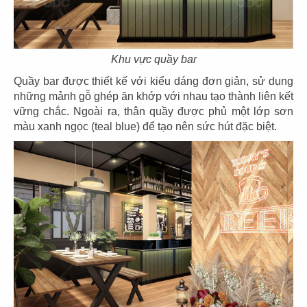
Khu vực quầy bar
Quầy bar được thiết kế với kiểu dáng đơn giản, sử dụng
những mảnh gỗ ghép ăn khớp với nhau tạo thành liên kết
THIẾT KẾ NHÀ HÀNG CHAY CÂY ĐỀ
vững chắc. Ngoài ra, thân quầy được phủ một lớp sơn
Chủ đầu tư: Nhà hàng Chay Cây Đề
màu xanh ngọc (teal blue) để tạo nên sức hút đặc biệt.
Diện tích: 156m2
Địa điểm: 92 Nguyễn Sơn, Quận Tân Phú, TP. HCM
CHI TIẾT