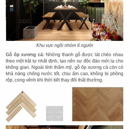
THIẾT KẾ NHÀ HÀNG VIỆT SÀI GÒN
Khu vực ngồi nhóm 6 người
XƯA CANADA
Chủ đầu tư: Công ty TNHH Hong Trinh
Gỗ ốp xương cá:
Những thanh gỗ được lát chéo nhau
Diện tích: 410m2
theo một trật tự nhất định, tạo nên sự độc đáo mới lạ cho
Địa điểm: Canada
không gian. Ngoài tính thẩm mỹ, gỗ ôp xương cá còn có
khả năng chống nước tốt, chịu ẩm cao, không bị phồng
CHI TIẾT
rộp, cong vênh khi thời tiết thay đổi thất thường.