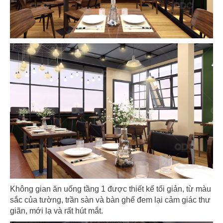
THIẾT KẾ NHÀ HÀNG Ý CHEF
MAMMA'S
Chủ đầu tư: DNTN Thu Thuỳ
Diện tích: 200m2
Địa điểm: A43 Trường Sơn, P.4, Q. Tân Bình,
TP.HCM
CHI TIẾT
Không gian ăn uống tầng 1 được thiết kế tối giản, từ màu
sắc của tường, trần sàn và bàn ghế đem lại cảm giác thư
02
03
04
05
06
07
08
09
giãn, mới lạ và rất hút mắt.