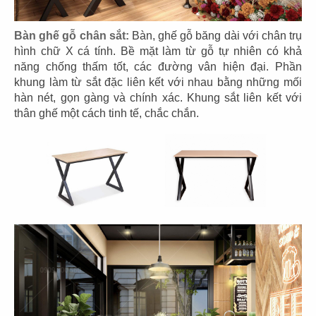
Bàn ghế gỗ chân sắt:
Bàn, ghế gỗ băng dài với chân trụ
hình chữ X cá tính. Bề mặt làm từ gỗ tự nhiên có khả
năng chống thấm tốt, các đường vân hiện đại. Phần
khung làm từ sắt đặc liên kết với nhau bằng những mối
hàn nét, gọn gàng và chính xác. Khung sắt liên kết với
THIẾT KẾ NHÀ HÀNG THE LOVER
thân ghế một cách tinh tế, chắc chắn.
Chủ đầu tư: Nhà hàng The Lover
Diện tích: 130m2
Địa chỉ: Vĩnh Long
CHI TIẾT