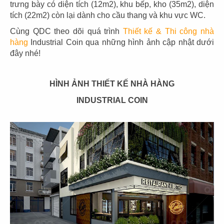
trưng bày có diện tích (12m2), khu bếp, kho (35m2), diện
đơn vị Thiết kế & Thi công trọn gói chuyên nghiệp, giàu
tích (22m2) còn lại dành cho cầu thang và khu vực WC.
kinh nghiệm, chi phí hợp lý để biến mảnh đất “vàng”
thành một nhà hàng ấn tượng và thu hút. QDC Design &
Cùng QDC theo dõi quá trình
Thiết kế & Thi công nhà
Biuld đáp ứng được tất cả những gì mà bạn đang cần
hàng
Industrial Coin qua những hình ảnh cập nhật dưới
với đội ngũ kinh nghiệm dày dặn về số lượng dự án,
đây nhé!
thiết độc đáo giúp chủ đầu tư hoạch địch tối đa không
gian để kinh doanh.
HÌNH ẢNH THIẾT KẾ NHÀ HÀNG
Hãy tham khảo ngay những mẫu thiết kế nhà hàng diện
INDUSTRIAL COIN
tích lớn của QDC Design & Build dưới đây và liên hệ
Hotline: 0909 660 786 tư vấn ngay để có một bước đầu
hoàn chỉnh nhất: