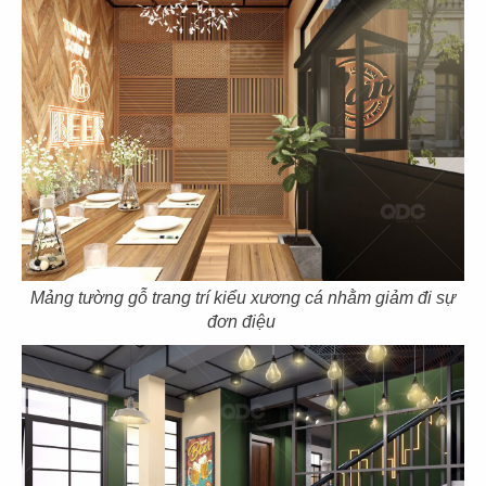
THIẾT KẾ NHÀ HÀNG CHAY MANI
Chủ đầu tư: Công ty TNHH NH Mani
Địa điểm: 17 Hoa Mai, P2, Q. Phú Nhuận, TP.HCM.
Diện tích: 220m2
CHI TIẾT
Mảng tường gỗ trang trí kiểu xương cá nhằm giảm đi sự
đơn điệu