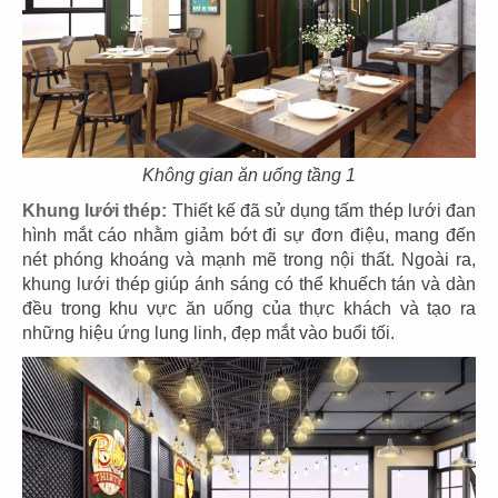
THIẾT KẾ THI CÔNG NHÀ HÀNG THÁI
Không gian ăn uống tầng 1
SIAM
Khung lưới thép:
Thiết kế đã sử dụng tấm thép lưới đan
Chủ đầu tư: Công ty TNHH Siam Food
hình mắt cáo nhằm giảm bớt đi sự đơn điệu, mang đến
Diện tích: 305m2
nét phóng khoáng và mạnh mẽ trong nội thất. Ngoài ra,
Địa điểm: 411 Trần Hưng Đạo, P.11, Q.5, TP.HCM
khung lưới thép giúp ánh sáng có thể khuếch tán và dàn
đều trong khu vực ăn uống của thực khách và tạo ra
CHI TIẾT
những hiệu ứng lung linh, đẹp mắt vào buổi tối.