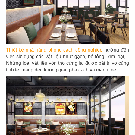
THIẾT KẾ THI CÔNG NHÀ HÀNG
Thiết kế nhà hàng phong cách công nghiệp
hướng đến
INDUSTRIAL COIN
việc sử dụng các vật liệu như: gạch, bê tông, kim loại,...
Những loại vật liệu vốn thô cứng lại được bài trí vô cùng
Chủ đầu tư: Nhà hàng Coin
tinh tế, mang đến không gian phá cách và mạnh mẽ.
Diện tích: 165 m2
Địa điểm: 290/13B Nam Kỳ Khởi Nghĩa, Quận 3
CHI TIẾT