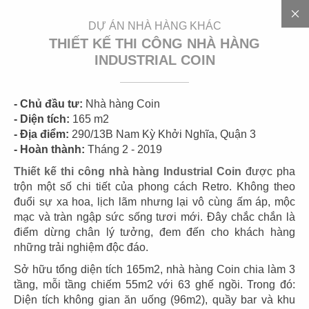
EN
DỰ ÁN NHÀ HÀNG KHÁC
THIẾT KẾ THI CÔNG NHÀ HÀNG
INDUSTRIAL COIN
- Chủ đầu tư:
Nhà hàng Coin
- Diện tích:
165 m2
- Địa điểm:
290/13B Nam Kỳ Khởi Nghĩa, Quận 3
- Hoàn thành:
Tháng 2 - 2019
D
Ự
Á
N
Thiết kế thi công nhà hàng Industrial Coin
được pha
trộn một số chi tiết của phong cách Retro. Không theo
đuổi sự xa hoa, lịch lãm nhưng lại vô cùng ấm áp, mộc
mạc và tràn ngập sức sống tươi mới. Đây chắc chắn là
điểm dừng chân lý tưởng, đem đến cho khách hàng
CÁC DỰ ÁN
những trải nghiệm độc đáo.
NHÀ HÀNG KHÁC
Sở hữu tổng diện tích 165m2, nhà hàng Coin chia làm 3
tầng, mỗi tầng chiếm 55m2 với 63 ghế ngồi. Trong đó:
Bạn là một trong số các nhà đầu tư kinh doanh vào lĩnh
Diện tích không gian ăn uống (96m2), quầy bar và khu
vực nhà hàng, ăn uống nhưng hưa tìm kiếm được một