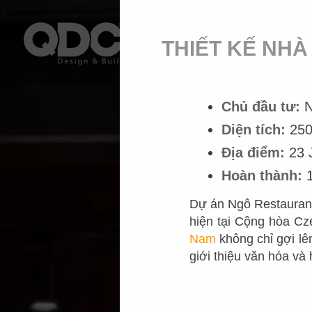
THIẾT KẾ NHÀ
Chủ đầu tư:
N
Diện tích:
25
Địa điểm:
23 J
Hoàn thành:
1
Dự án Ngô Restaurant
hiện tại Cộng hòa Cz
Nam
không chỉ gợi lê
giới thiệu văn hóa và