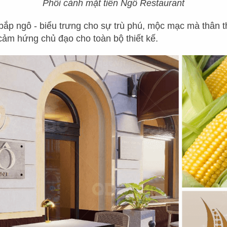
ợc dùng trong nội thất là các sản phẩm mây, tre 
Phối cảnh mặt tiền Ngô Restaurant
cùng những chi tiết tiêu biểu như cây đa, bến nư
bắp ngô - biểu trưng cho sự trù phú, mộc mạc mà thân t
 về văn hóa, cuộc sống của người Việt… Điều này
cảm hứng chủ đạo cho toàn bộ thiết kế.
ẽ thiết kế nhà hàng đẹp đặc trưng, ấn tượng và
ảm giác được thưởng thức những món ăn quê nh
sơ như những ngày xưa cũ.
ác mẫu
thiết kế nhà hàng Việt
đậm chất văn hóa d
esign & Buil Thiết kế và Thi công trọn gói dưới đ