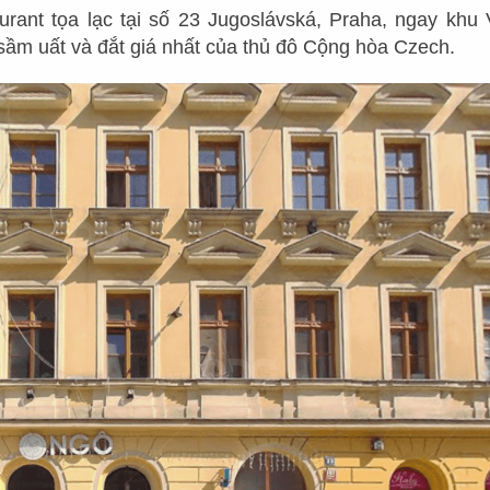
ant tọa lạc tại số 23 Jugoslávská, Praha, ngay khu 
QUÁN CAFE – TRÀ SỮA
NHÀ HÀNG KHÁC
sầm uất và đắt giá nhất của thủ đô Cộng hòa Czech.
BAR - LOUNGE
NHÀ HÀNG KHÁC
KHÁCH SẠN - RESORT