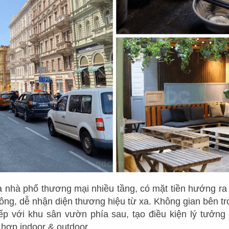
à nhà phố thương mại nhiều tầng, có mặt tiền hướng ra
ông, dễ nhận diện thương hiệu từ xa. Không gian bên tro
iếp với khu sân vườn phía sau, tạo điều kiện lý tưởng
 hợp indoor & outdoor.