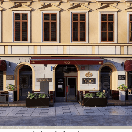
D
Ự
Á
N
CÁC DỰ ÁN
NHÀ HÀNG VIỆT
ng của Việt Nam vô cùng đa dạng, phong phú và 
hư: vùng Bắc Bộ, Trung Bộ, Nam Bộ cho đến nh