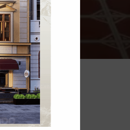
chia theo từng vùng
à sàn Tây Nguyên…