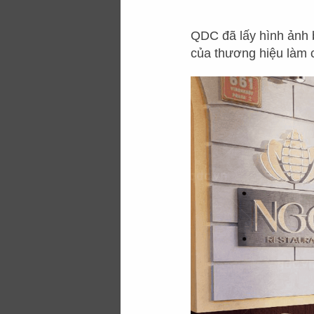
Vật liệu chủ yếu đư
âm dương, kết hợp 
QDC đã lấy hình ảnh 
bức tranh dân gian
của thương hiệu làm 
có được một bản v
cho thực khách c
gian mộc mạc đơn 
Cùng tham khảo c
hiện đại được QDC D