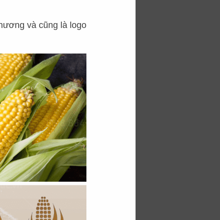
đan, gạch nung, ngói
ớc, sân đình và các
hương và cũng là logo
 sẽ giúp chủ đầu tư
 gần gũi. Mang đến
à trong một không
ân gian pha lẫn sự
ây: