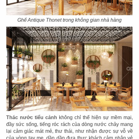
Ghế Antique Thonet trong không gian nhà hàng
THIẾT KẾ NHÀ HÀNG ÂU HOLLY FOOD
Chủ đầu tư: Nhà hàng Holly Food
Diện tích: 85m2
Thác nước tiểu cảnh
không chỉ thể hiện sự mềm mại,
Địa điểm: 6/1 Cách Mạng Tháng 8, Quận 1, TP.HCM
đầy sức sống, tiếng róc rách của dòng nước chảy mang
CHI TIẾT
lại cảm giác mát mẻ, thư thái, như nhận được sự vỗ về
của vòng tay mẹ, dần dần đưa thực khách cảm nhận vẻ