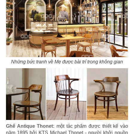
Những bức tranh về Mẹ được bài trí trong không gian
THIẾT KẾ NHÀ HÀNG Ý CHEZ GUIDO
Chủ đầu tư: Công ty TNHH Chez Guido
Diện tích: 120m2
Địa điểm: Cây Trâm, P.9, Gò Vấp, TP. HCM
CHI TIẾT
Ghế Antique Thonet:
một tác phẩm được thiết kế vào
năm 1895 bởi KTS Michael Thonet - người khởi nguồn