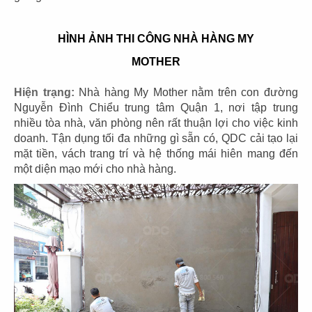
CHI TIẾT
HÌNH ẢNH THI CÔNG NHÀ HÀNG MY
MOTHER
Hiện trạng:
Nhà hàng My Mother nằm trên con đường
Nguyễn Đình Chiểu trung tâm Quận 1, nơi tập trung
nhiều tòa nhà, văn phòng nên rất thuận lợi cho việc kinh
doanh. Tận dụng tối đa những gì sẵn có, QDC cải tạo lại
mặt tiền, vách trang trí và hệ thống mái hiên mang đến
một diện mạo mới cho nhà hàng.
NHÀ HÀNG NGUYÊN SINH BISTRO-
EST.1942
Chủ đầu tư: Công ty TNHH Nhà hàng Nguyên Sinh
Diện tích: 250m2
Địa điểm: 141 Trần Đình Xu, Phường Nguyễn Cư