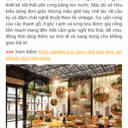
thiết kế nội thất uốn cong bằng hơi nước. Mặc dù sở hữu
kiểu dáng đơn giản nhưng mẫu ghế này chế tác rất cầu
kỳ và đậm chất nghệ thuật theo lối vintage. Sự uốn cong
của các thanh gỗ, ít góc cạnh và lưng tựa được gia công
liền mạch mang đến một cảm giác ngồi thư thái, dễ chịu,
đồng thời tăng thêm sự tinh tế và sang trọng cho không
gian bài trí.
>>>
Xem thêm:
Kinh nghiệm lựa chọn ghế phù hợp với
phong cách nhà hàng.
THIẾT KẾ NHÀ HÀNG TIỆC CƯỚI IRON
CENTER
Chủ đầu tư: Nhà Hàng Tiệc Cưới Iron Center
Diện tích: 1,000m2
Địa chỉ: Cai Lậy - Tiền Giang
CHI TIẾT