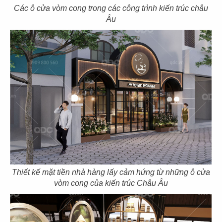
Các ô cửa vòm cong trong các công trình kiến trúc châu
Âu
THIẾT KẾ NHÀ HÀNG CƠM GÀ PHONG
NGUYÊN
Chủ đầu tư: Nhà hàng Phong Nguyên
Diện tích: 400m2
Địa điểm: 86 Lê Lợi, P.6, TP. Trà Vinh
Thiết kế mặt tiền nhà hàng lấy cảm hứng từ những ô cửa
vòm cong của kiến trúc Châu Âu
CHI TIẾT