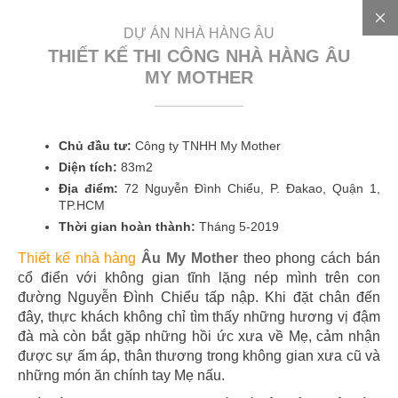
EN
DỰ ÁN NHÀ HÀNG ÂU
THIẾT KẾ THI CÔNG NHÀ HÀNG ÂU
MY MOTHER
Chủ đầu tư:
Công ty TNHH My Mother
Diện tích:
83m2
Địa điểm:
72 Nguyễn Đình Chiểu, P. Đakao, Quận 1,
D
Ự
Á
N
TP.HCM
Thời gian hoàn thành:
Tháng 5-2019
Thiết kế nhà hàng
Âu My Mother
theo phong cách bán
cổ điển với không gian tĩnh lặng nép mình trên con
đường Nguyễn Đình Chiểu tấp nập. Khi đặt chân đến
CÁC DỰ ÁN
đây, thực khách không chỉ tìm thấy những hương vị đậm
NHÀ HÀNG ÂU
đà mà còn bắt gặp những hồi ức xưa về Mẹ, cảm nhận
được sự ấm áp, thân thương trong không gian xưa cũ và
Thiết kế nhà hàng phong cách Âu
thường mang nét
những món ăn chính tay Mẹ nấu.
cổ điển hòa lẫn hơi hướng hiện đại mang đến một