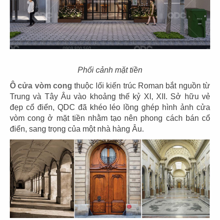
Phối cảnh mặt tiền
Ô cửa vòm cong
thuộc lối kiến trúc Roman bắt nguồn từ
Trung và Tây Âu vào khoảng thế kỷ XI, XII. Sở hữu vẻ
THIẾT KẾ THI CÔNG NHÀ HÀNG ÂU MY
đẹp cổ điển, QDC đã khéo léo lồng ghép hình ảnh cửa
MOTHER
vòm cong ở mặt tiền nhằm tạo nên phong cách bán cổ
Chủ đầu tư: Công ty TNHH My Mother
điển, sang trọng của một nhà hàng Âu.
Diện tích: 83m2
Địa điểm: 72 Nguyễn Đình Chiểu, P. Đakao, Quận 1,
TP.HCM
CHI TIẾT