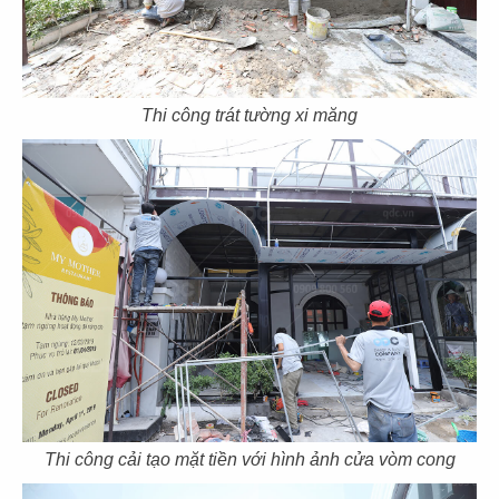
Trinh, Quận 1, Hồ Chí Minh
CHI TIẾT
Thi công trát tường xi măng
01
02
03
04
05
06
ĐĂNG KÝ EMAIL ĐỂ NHẬN TIN
Các tin về chương trình ưu đãi Thiết kế và các chính
sách mới nhất
GỬI
Thi công cải tạo mặt tiền với hình ảnh cửa vòm cong
2019
QDC DESIGN & BUILD
. ALL RIGHTS RESERVED.