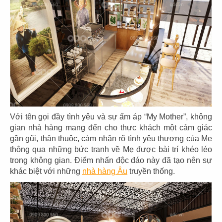
Với tên gọi đầy tình yêu và sự ấm áp “My Mother”, không
THIẾT KẾ NHÀ HÀNG Ý CHEF
gian nhà hàng mang đến cho thực khách một cảm giác
gần gũi, thân thuộc, cảm nhận rõ tình yêu thương của Mẹ
MAMMA'S
thông qua những bức tranh về Mẹ được bài trí khéo léo
Chủ đầu tư: DNTN Thu Thuỳ
trong không gian. Điểm nhấn độc đáo này đã tạo nên sự
Diện tích: 200m2
khác biệt với những
nhà hàng Âu
truyền thống.
Địa điểm: A43 Trường Sơn, P.4, Q. Tân Bình,
TP.HCM
CHI TIẾT