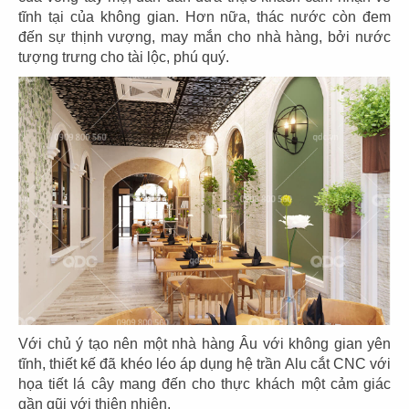
tĩnh tại của không gian. Hơn nữa, thác nước còn đem
đến sự thịnh vượng, may mắn cho nhà hàng, bởi nước
tượng trưng cho tài lộc, phú quý.
THIẾT KẾ NHÀ HÀNG ÂU FESTINA
LENTE
Chủ đầu tư: Công ty Festina Lente
Với chủ ý tạo nên một nhà hàng Âu với không gian yên
Diện tích: 409m2
tĩnh, thiết kế đã khéo léo áp dụng hệ trần Alu cắt CNC với
Địa điểm: Đường Nguyễn Thị Đinh, TP. Quy Nhơn,
họa tiết lá cây mang đến cho thực khách một cảm giác
Tỉnh Bình Định
gần gũi với thiên nhiên.