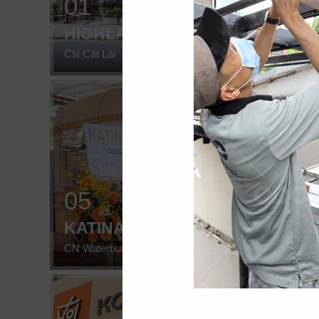
01
02
HIGHLANDS
HIG
CN Cát Lái
CN Sunw
05
06
KATINAT
CHE
CN Waterbus
CN Đà 