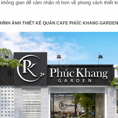
hông gian để cảm nhận rõ hơn về phong cách thiết k
QUÁN CAFE – TRÀ SỮA
NHÀ HÀNG KHÁC
BAR - LOUNGE
HÌNH ẢNH THIẾT KẾ QUÁN CAFE PHÚC KHANG GARDE
NHÀ HÀNG KHÁC
KHÁCH SẠN - RESORT