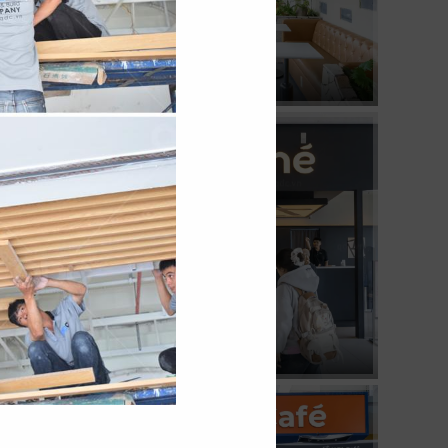
04
KATINAT
CN 3/2
08
KOI THÉ
CN Pearl Plaza