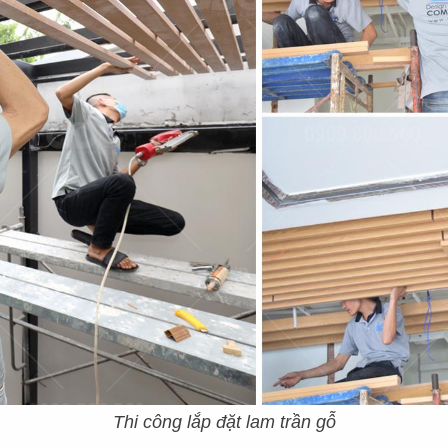
03
HLANDS
PHÊ LA
ah Pearl
CN Biên Hòa
07
ESE COFFEE
KOI THÉ
Nẵng
CN Tân Sơn Nhì
Thi công lắp đặt lam trần gỗ