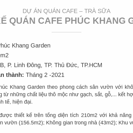
Mr.
DỰ ÁN QUÁN CAFE – TRÀ SỮA
KẾ QUÁN CAFE PHÚC KHANG
GIỚI THIỆU
DỰ ÁN
TUYỂN
húc Khang Garden
NHÀ HÀNG NHẬT
CHUỖI NHÀ HÀNG
VỀ CHÚNG TÔI
KHỐI 
0m2
NHÀ HÀNG HOA
THIẾT KẾ NHÀ HÀNG LẨU
B, P. Linh Đông, TP. Thủ Đức, TP.HCM
TẦM NHÌN - SỨ MỆNH
KHỐI C
NƯỚNG - BBQ
àn thành:
Tháng 2 -2021
NHÀ HÀNG INDOCHINE
DỊCH VỤ
KHỐI 
NHÀ HÀNG SUSHI
Phúc Khang Garden theo phong cách sân vườn với khô
NHÀ HÀNG VIỆT
QUY TRÌNH LÀM VIỆC
VỊ TRÍ
ng từ những chất liệu thô mộc như gạch, sắt, gỗ,... kết 
NHÀ HÀNG DIMSUM
NHÀ HÀNG ÂU
h tế, hiện đại.
ĐỘI NGŨ QUẢN LÝ
THIẾT KẾ NHÀ HÀNG HẢI
SẢN
THIẾT KẾ NHÀ HÀNG HÀN
ợc thiết kế trên tổng diện tích 210m2 với khả năng
ĐỘI NGŨ SẢN XUẤT
sân vườn (156.5m2); Không gian trong nhà (43m2); Khu
NHÀ HÀNG TIỆC CƯỚI
NHÀ HÀNG THÁI
DỰ TOÁN CHI PHÍ