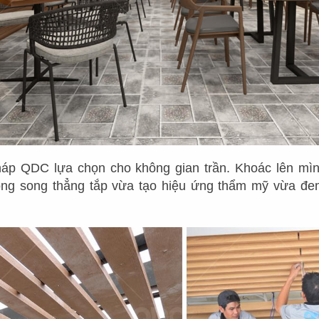
3
0
0
+
D
Ự
Á
N
háp QDC lựa chọn cho không gian trần. Khoác lên mìn
ng song thẳng tắp vừa tạo hiệu ứng thẩm mỹ vừa đem