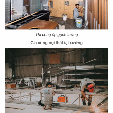
111
112
THAI MARKET
PAT KAO THAI 1
CN Phan Xích Long
CN Mỹ Tho
Thi công ốp gạch tường
Gia công nội thất tại xưởng
113
114
PAT KAO THAI 2
PAT KAO THAI 3
CN Bến Tre
CN Mỹ Tho
115
116
LOTUS BLOOM