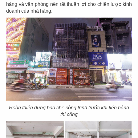
79
80
hàng và văn phòng nên rất thuận lợi cho chiến lược kinh
HẢI SẢN HOÀNG GIA
HẢI SẢN HOÀNG GIA
doanh của nhà hàng.
CN Phạm Văn Nghị - Q.7
CN Quốc Hương - Q.2
81
82
HẢI SẢN HOÀNG GIA
BARTELS
CN Trần Hưng Đạo - Q.1
CN Sonatus Building
Hoàn thiện dựng bao che công trình trước khi tiến hành
thi công
83
84
BARTELS
TAO CHA