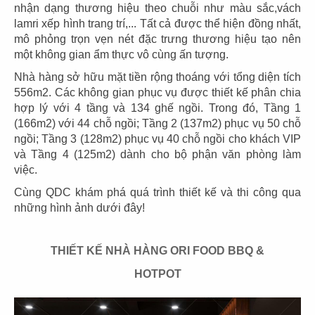
nhận dạng thương hiệu theo chuỗi như màu sắc,vách
lamri xếp hình trang trí,... Tất cả được thể hiện đồng nhất,
mô phỏng trọn vẹn nét đặc trưng thương hiệu tạo nên
một không gian ẩm thực vô cùng ấn tượng.
03
04
Nhà hàng sở hữu mặt tiền rộng thoáng với tổng diện tích
556m2. Các không gian phục vụ được thiết kế phân chia
PHÊ LA
KATINAT
hợp lý với 4 tầng và 134 ghế ngồi. Trong đó, Tầng 1
CN Biên Hòa
CN 3/2
(166m2) với 44 chỗ ngồi; Tầng 2 (137m2) phục vụ 50 chỗ
ngồi; Tầng 3 (128m2) phục vụ 40 chỗ ngồi cho khách VIP
và Tầng 4 (125m2) dành cho bộ phận văn phòng làm
việc.
Cùng QDC khám phá quá trình thiết kế và thi công qua
những hình ảnh dưới đây!
05
06
KATINAT
CHEESE COFFEE
THIẾT KẾ NHÀ HÀNG ORI FOOD BBQ &
CN Waterbus
CN Đà Nẵng
HOTPOT