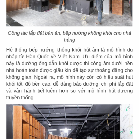
129
130
FLORA HAVEN
HIRO SUSHI
CN San Jose - USA
CN Bến Tre
Công tác lắp đặt bàn ăn, bếp nướng không khói cho nhà
hàng
Hệ thống bếp nướng không khói hút âm là mô hình du
nhập từ Hàn Quốc về Việt Nam. Ưu điểm của mô hình
này là đường ống dẫn khói được thi công âm dưới nền
131
132
nhà hoàn toàn được giấu kín để tạo sự thoáng đãng cho
TOWA SUSHI
TOSHIRO
không gian. Ngoài ra, mô hình này còn có hiệu suất hút
CN Long Xuyên
CN Tân Quy - Q.7
khói tốt, độ bền cao, dễ dàng bảo dưỡng, chi phí lắp đặt
và vận hành tiết kiệm hơn so với mô hình hút dương
truyền thống.
133
134
KIWAMI
TÂN VINH NGUYÊN