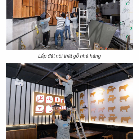
CN Hải Phòng
CN Nguyễn Chí Thanh - Q.5
135
136
Lắp đặt nội thất gỗ nhà hàng
YUE QIAN HUI
YUE QIAN HUI
Landmark 6
CN Phú Mỹ Hưng - Q.7
137
138
LUK DING KI
LUK DING KI
CN Q. Bình Tân
CN Vinhomes Golden River