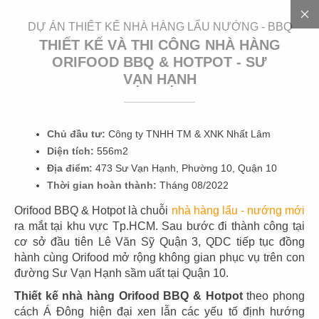
EN
DỰ ÁN THIẾT KẾ NHÀ HÀNG LẨU NƯỚNG - BBQ
THIẾT KẾ VÀ THI CÔNG NHÀ HÀNG
ORIFOOD BBQ & HOTPOT - SƯ
VẠN HẠNH
3
0
0
+
D
Ự
Á
N
Chủ đầu tư:
Công ty TNHH TM & XNK Nhất Lâm
Diện tích:
556m2
Địa điểm:
473 Sư Vạn Hạnh, Phường 10, Quận 10
Thời gian hoàn thành:
Tháng 08/2022
Orifood BBQ & Hotpot là chuỗi
nhà hàng lẩu - nướng mới
ra mắt tại khu vực Tp.HCM. Sau bước đi thành công tại
cơ sở đầu tiên Lê Văn Sỹ Quận 3, QDC tiếp tục đồng
01
02
hành cùng Orifood mở rộng không gian phục vụ trên con
đường Sư Vạn Hạnh sầm uất tại Quận 10.
HIGHLANDS
HIGHLANDS
CN Cát Lái
CN Sunwah Pearl
Thiết kế nhà hàng Orifood BBQ & Hotpot
theo phong
cách Á Đông hiện đại xen lẫn các yếu tố định hướng