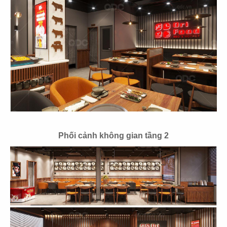
25
26
EL GAUCHO
EL GAUCHO
CN Phú Mỹ Hưng
CN Hikari - Bình Dương
27
28
EL GAUCHO
EL GAUCHO
Phối cảnh không gian tầng 2
CN Xuân Thủy Q.2
CN Vincom Long Biên
29
30