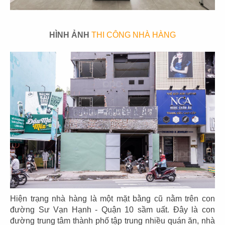
75
76
HÌNH ẢNH
THI CÔNG NHÀ HÀNG
HẢI SẢN HOÀNG GIA
HẢI SẢN HOÀNG GIA
CN Mũi Né
CN Lý Tự Trọng
77
78
HẢI SẢN HOÀNG GIA
HẢI SẢN HOÀNG GIA
CN Ba tháng hai - Q.10
CN Nguyễn Văn Linh - Q.7
Hiện trạng nhà hàng là một mặt bằng cũ nằm trên con
đường Sư Vạn Hạnh - Quận 10 sầm uất. Đây là con
đường trung tâm thành phố tập trung nhiều quán ăn, nhà