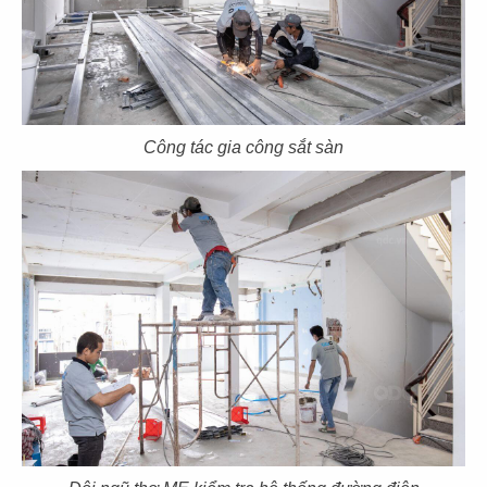
89
90
SUSHI MASA
TOKYO DELI
Công tác gia công sắt sàn
CN Thạch Thị Thanh - Q.1
CN Khu đô thị SALA - Q.2
91
92
UNAGI
DENKI
CN Thái Văn Lung
CN Thảo Điền, Q.2