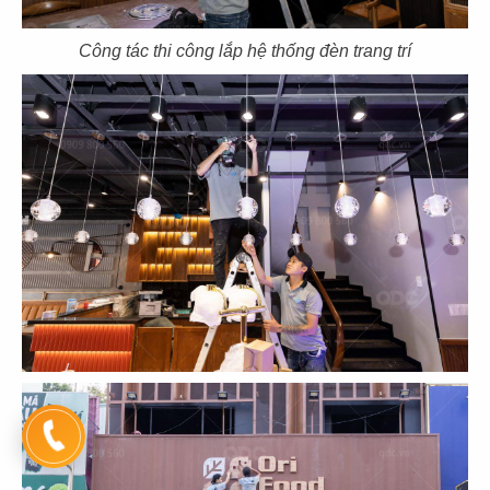
Công tác thi công lắp hệ thống đèn trang trí
139
140
BA BA KỶ NGUYÊN
HAI XỊ
CN Vinhomes Grand Park
CN. Thủ Dầu Một
141
142
O TEM
RESKI HOTPOT
CN Hưng Phước 3 - Q.7
CN Cityland Gò Vấp