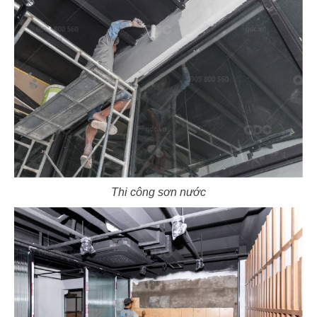
107
108
DON CHICKEN
DON CHICKEN
Thảo Điền, Q.2
CN Hai Bà Trưng - Q.1
Thi công sơn nước
109
110
DON CHICKEN
THAI MARKET
CN Điện Biên Phủ - Q.BT
CN Emart Gò Vấp