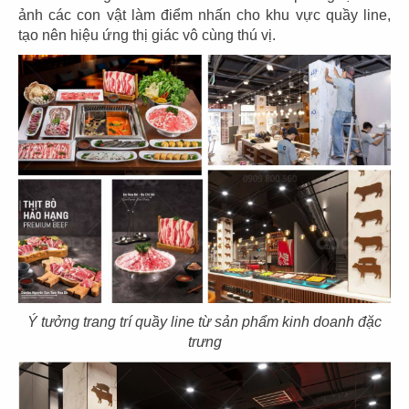
ảnh các con vật làm điểm nhấn cho khu vực quầy line,
tạo nên hiệu ứng thị giác vô cùng thú vị.
21
22
SAN FU LOU
SAN FU LOU
CN Hikari - Bình Dương
CN Vincom Đồng Khởi
23
24
HOÀNG TÂM
HOÀNG TÂM
CN Vinhomes - Q. Bình Thạnh
CN Nguyễn Cảnh Chân - Q.1
Ý tưởng trang trí quầy line từ sản phẩm kinh doanh đặc
trưng