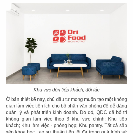
57
58
SOM TUM THAI
SOM TUM THAI
CN Vincom 3/2
CN Vincom Quang Trung
59
60
SOM TUM THAI
DÌ MAI
Khu vực đón tiếp khách, đối tác
CN Estella Palace
CN VIncom Đồng Khởi
Ở bản thiết kế này, chủ đầu tư mong muốn tạo một không
gian làm việc tiện ích cho bộ phận văn phòng để dễ dàng
quản lý và phát triển kinh doanh. Do đó, QDC đã bố trí
không gian làm việc theo 3 khu vực chính: Khu tiếp
khách; Khu làm việc - phòng họp; Khu pantry. Tất cả sắp
xếp khoa học, tạo sự thuận tiện tối đa trong quá trình sử