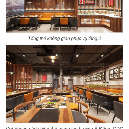
EL GAUCHO
EL GAUCHO
CN Lotte Mall - Tây Hồ
CN Wink Hotel - Đà Nẵng
Tổng thể không gian phục vụ tầng 2
31
32
EL GAUCHO
EL GAUCHO
CN Tràng Tiền, Hà Nội
CN Hai Bà Trưng - Q.1
33
34
EL GAUCHO
EL GAUCHO
CN Đà Nẵng
CN Lê Lợi
Với phong cách hiện đại mang âm hưởng Á Đông, QDC