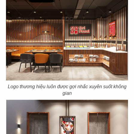
39
40
EL GAUCHO
BOTEJYU
CN Vũng Tàu
CN Vincom Quang Trung
41
42
Logo thương hiệu luôn được gợi nhắc xuyên suốt không
BOTEJYU
BOTEJYU
gian
CN Vincom Đồng Khởi, Quận 1
CN Crescent Mall - Q.7