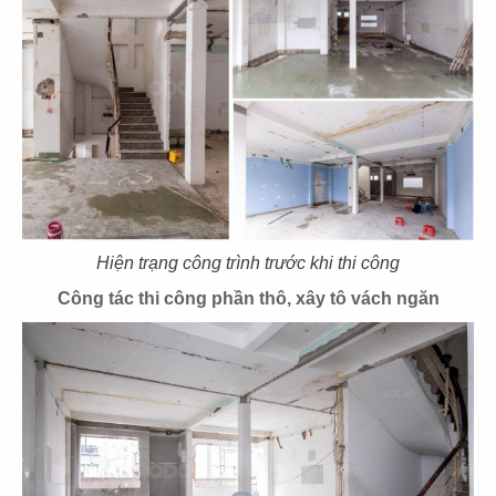
CN Thảo Điền, Q.2
CN Thủ Dầu Một
85
86
IPPUDO RAMEN
JIN DIN ROU
CN Lê Thánh Tôn - Q.1
CN Vincom Đồng Khởi - Q.1
Hiện trạng công trình trước khi thi công
Công tác thi công phần thô, xây tô vách ngăn
87
88
SUSHI WAY
SUSHI WAY
CN PXL - Q.Bình Thạnh
CN Phạm Ngọc Thạch - Q.3