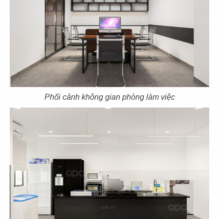
CN Mạc Đĩnh Chi - Quận 1
CN Cách mạng tháng 8 - Q.3
67
68
THE STREET
THE STREET
Phối cảnh không gian phòng làm việc
CN Lê Văn Sỹ - Quận 3
CN Nguyễn Thái Bình - Q.1
69
70
THE STREET
THE STREET
Pasteur Q.3
CN Nguyễn Thị Minh Khai -Q.3