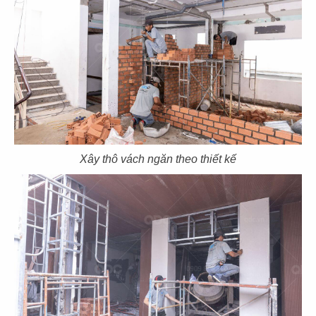
HANA VEGETARIAN
VÔ ÚY
CN Bình Tân
CN Gò Vấp
99
100
DIỆU CÁT TƯỜNG
GENJI
Xây thô vách ngăn theo thiết kế
CN Tân Bình
CN Nauy
101
102
THAI BUCKHEAD
NGÔ RESTAURANT
CN Hoa Kỳ
CN CH CZECH