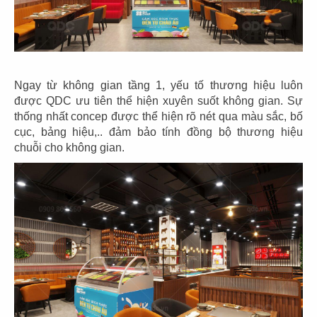
11
12
KOI THÉ
KOI CAFÉ
CN Biên Hòa
CN Nguyễn Đức Cảnh
Ngay từ không gian tầng 1, yếu tố thương hiệu luôn
được QDC ưu tiên thể hiện xuyên suốt không gian. Sự
thống nhất concep được thể hiện rõ nét qua màu sắc, bố
cục, bảng hiệu,.. đảm bảo tính đồng bộ thương hiệu
13
14
chuỗi cho không gian.
KOI THÉ
KOI CAFÉ
CN Nguyễn Gia Trí
CN Q.3
15
16
AMERICANO
COFFEE
DAO NIU GUO