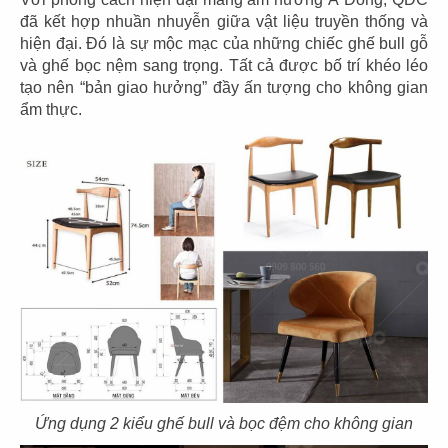
đã kết hợp nhuần nhuyễn giữa vật liệu truyền thống và
hiện đại. Đó là sự mộc mạc của những chiếc ghế bull gỗ
và ghế bọc nệm sang trọng. Tất cả được bố trí khéo léo
tạo nên “bản giao hưởng” đầy ấn tượng cho không gian
ẩm thực.
35
36
EL GAUCHO
EL GAUCHO
CN Thiso Mall
CN Hội An
37
38
EL GAUCHO
EL GAUCHO
CN Hà Nội
CN Trần Hưng Đạo
Ứng dụng 2 kiểu ghế bull và bọc đệm cho không gian