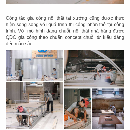
COFFEE
AFFA COFFEE
CN Nghệ An
CN P.14 - Q. Gò Vấp
Công tác gia công nội thất tại xưởng cũng được thực
hiện song song với quá trình thi công phần thô tại công
trình. Với mô hình dạng chuỗi, nội thất nhà hàng được
QDC gia công theo chuẩn concept chuỗi từ kiểu dáng
đến màu sắc.
117
118
PHỞ HÀ NỘI
PHỞ HÀ NỘI
CN Berkeley, USA
Palo Alto
119
120
PHỞ HÀ NỘI
PHỞ HÀ NỘI
Fountain Valley
CN San Jose - USA