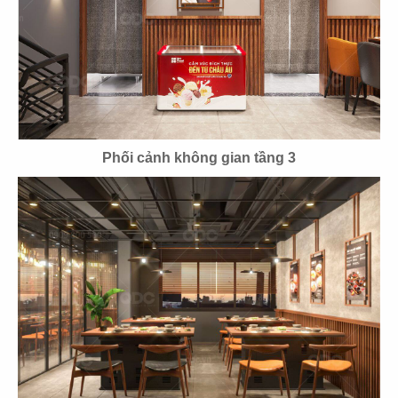
43
44
THE COFFEE HOUSE
THE COFFEE HOUSE
CN Vạn Hạnh Mall
CN Nha Trang
Phối cảnh không gian tầng 3
45
46
THE COFFEE HOUSE
THE COFFEE HOUSE
CN Nguyễn Tri Phương
CN Võ Văn Tần
47
48