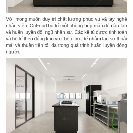
Với mong muốn duy trì chất lượng phục vụ và tay nghề
nhân viên, OriFood bố trí một phòng bếp mẫu để đào tạo
71
72
và huấn luyện đội ngũ nhân sự. Các kệ tủ được tính toán
và bố trí theo đúng khu vực bếp thực tế nhằm tạo sự thoải
BẾP TRUNG TÂM
JOLLIBEE
mái và thuận tiện tối đa trong quá trình huấn luyện đông
The Street
CN Cần Thơ
người.
73
74
JOLLIBEE
JOLLIBEE
CN Long Khánh
CN Vĩnh Long