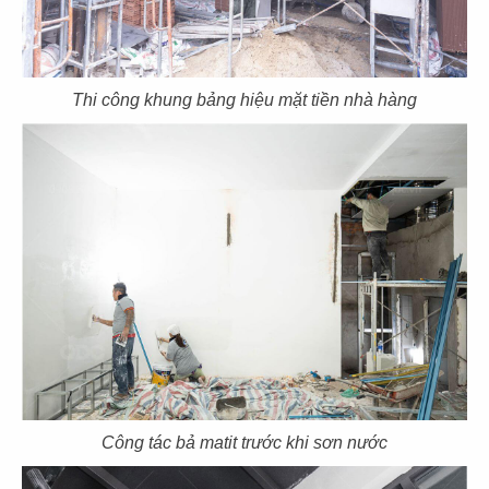
Thi công khung bảng hiệu mặt tiền nhà hàng
103
104
MUTSUMIAN
HERVÉ DINING
CN Lê Thánh Tôn - Q.1
CN Thảo Điền - Q.2
105
106
TRỐNG CƠM
DON CHICKEN
CN Mega Mall - Q.9
CN Long Khánh
Công tác bả matit trước khi sơn nước