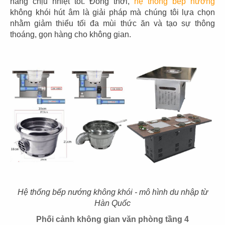
năng chịu nhiệt tốt. Đồng thời,
hệ thống bếp nướng
không khói hút âm là giải pháp mà chúng tôi lựa chọn
nhằm giảm thiểu tối đa mùi thức ăn và tạo sự thông
thoáng, gọn hàng cho không gian.
53
54
BẮC KIM THANG
BẮC KIM THANG
CN Marina IFC
CN Thiso Mall Sala
55
56
BẮC KIM THANG
BẮC KIM THANG
CN Crescent Mall
CN Estella Palace
Hệ thống bếp nướng không khói - mô hình du nhập từ
Hàn Quốc
Phối cảnh không gian văn phòng tầng 4