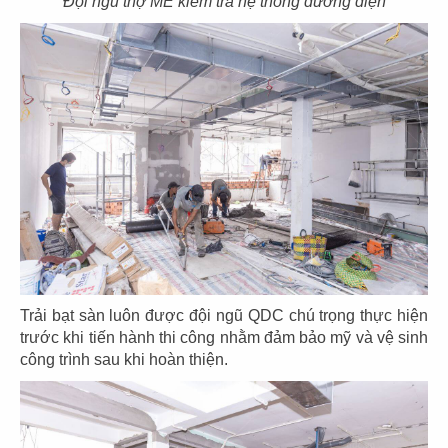
Đội ngũ thợ ME kiểm tra hệ thống đường điện
93
94
HANA YA SHIKI
TOHOKU
CN Gò Vấp
CN Vincom Đồng Khởi
95
96
LAMBRO
SƠN THỦY
CN Q.3
CN Phạm Ngọc Thạch
Trải bạt sàn luôn được đội ngũ QDC chú trọng thực hiện
trước khi tiến hành thi công nhằm đảm bảo mỹ và vệ sinh
công trình sau khi hoàn thiện.
97
98