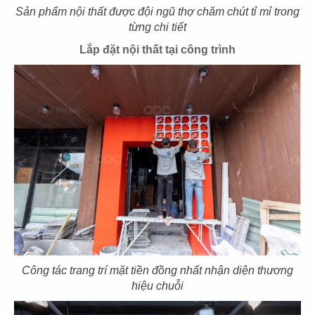
Sản phẩm nội thất được đội ngũ thợ chăm chút tỉ mỉ trong
từng chi tiết
Lắp đặt nội thất tại công trình
121
122
PHỞ HÀ NỘI
LEKAO'S COFFEE
CN Milpitas - USA
CN Bến Tre
123
124
LEKAO'S COFFEE
KING COFFEE
CN Bến Tre
CN Bạc liêu
Công tác trang trí mặt tiền đồng nhất nhận diện thương
hiệu chuỗi