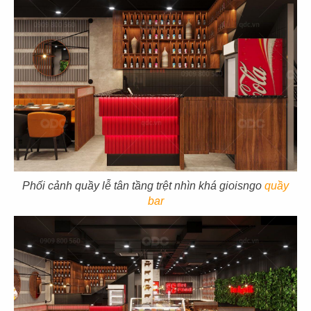
07
08
KOI THÉ
KOI THÉ
CN Tân Sơn Nhì
CN Pearl Plaza
09
10
Phối cảnh quầy lễ tân tầng trệt nhìn khá gioisngo
quầy
KOI THÉ
KOI THÉ
bar
CN Nguyễn Tri Phương
CN Estella