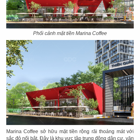
07
08
KOI THÉ
KOI THÉ
Phối cảnh mặt tiền Marina Coffee
CN Tân Sơn Nhì
CN Pearl Plaza
09
10
KOI THÉ
KOI THÉ
CN Nguyễn Tri Phương
CN Estella
Marina Coffee sở hữu mặt tiền rộng rãi thoáng mát với
sắc đỏ nổi bật. Đây là khu vực tập trung đông dân cư, văn