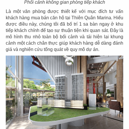
Phối cảnh không gian phòng tiếp khách
Là một văn phòng được thiết kế với mục đích tư vấn
75
76
khách hàng mua bán căn hộ tại Thiên Quân Marina. Hiểu
HẢI SẢN HOÀNG GIA
HẢI SẢN HOÀNG GIA
được điều này, chúng tôi đã bố trí 1 sa bàn ngay ở khu
tiếp khách chính để tạo sự thuận tiện khi quan sát. Đây là
CN Mũi Né
CN Lý Tự Trọng
mô hình thu nhỏ toàn bộ bối cảnh và tái hiện lại khung
cảnh một cách chân thực giúp khách hàng dễ dàng đánh
giá và nghiên cứu tổng quát về quy mô dự án.
77
78
HẢI SẢN HOÀNG GIA
HẢI SẢN HOÀNG GIA
CN Ba tháng hai - Q.10
CN Nguyễn Văn Linh - Q.7