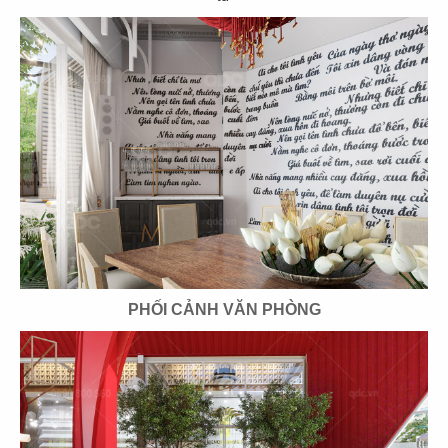
61
62
ASANOHA
THE STREET
CN Vincom Đồng Khởi, Quận 1
CN Nguyễn Thái Học
63
64
THE STREET
THE STREET
CN Sương Nguyệt Ánh
CN Phan Đăng Lưu
PHỐI CẢNH VĂN PHÒNG
65
66
THE STREET
THE STREET