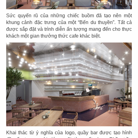
25
26
Sức quyến rũ của những chiếc buồm đã tạo nên một
EL GAUCHO
EL GAUCHO
khung cảnh đặc trưng của một “Bến du thuyền”. Tất cả
CN Phú Mỹ Hưng
CN Hikari - Bình Dương
được sắp đặt và trình diễn ấn tượng mang đến cho thực
khách một gian thưởng thức cafe khác biệt.
27
28
EL GAUCHO
EL GAUCHO
CN Xuân Thủy Q.2
CN Vincom Long Biên
Khai thác từ ý nghĩa của logo, quầy bar được tạo hình
29
30