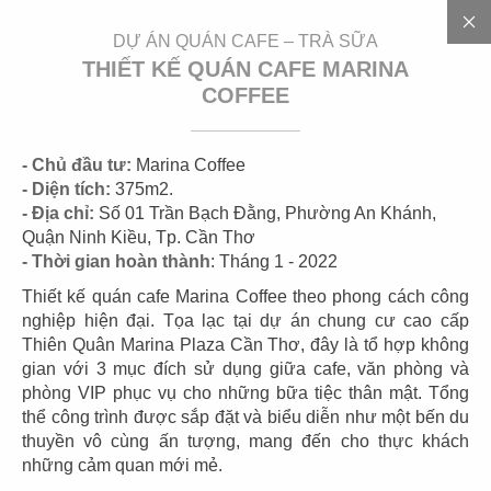
EN
DỰ ÁN QUÁN CAFE – TRÀ SỮA
THIẾT KẾ QUÁN CAFE MARINA
COFFEE
3
0
0
+
D
Ự
Á
N
- Chủ đầu tư:
Marina Coffee
- Diện tích:
375m2.
- Địa chỉ:
Số 01 Trần Bạch Đằng, Phường An Khánh,
Quận Ninh Kiều, Tp. Cần Thơ
- Thời gian hoàn thành
: Tháng 1 - 2022
Thiết kế quán cafe Marina Coffee theo phong cách công
nghiệp hiện đại. Tọa lạc tại dự án chung cư cao cấp
Thiên Quân Marina Plaza Cần Thơ, đây là tổ hợp không
gian với 3 mục đích sử dụng giữa cafe, văn phòng và
01
02
phòng VIP phục vụ cho những bữa tiệc thân mật. Tổng
thể công trình được sắp đặt và biểu diễn như một bến du
HIGHLANDS
HIGHLANDS
thuyền vô cùng ấn tượng, mang đến cho thực khách
CN Cát Lái
CN Sunwah Pearl
những cảm quan mới mẻ.