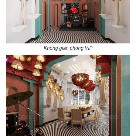
43
44
THE COFFEE HOUSE
THE COFFEE HOUSE
CN Vạn Hạnh Mall
CN Nha Trang
Không gian phòng VIP
45
46
THE COFFEE HOUSE
THE COFFEE HOUSE
CN Nguyễn Tri Phương
CN Võ Văn Tần
47
48