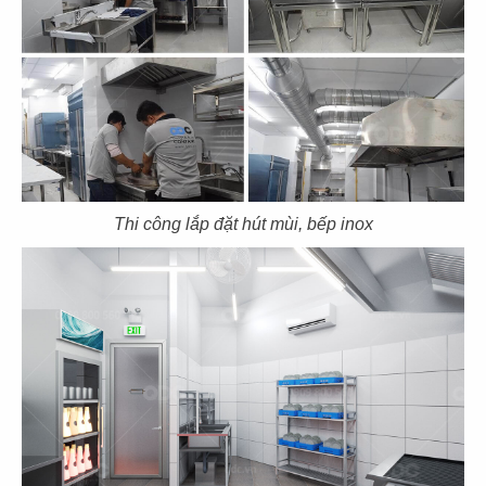
103
104
MUTSUMIAN
HERVÉ DINING
CN Lê Thánh Tôn - Q.1
CN Thảo Điền - Q.2
Thi công lắp đặt hút mùi, bếp inox
105
106
TRỐNG CƠM
DON CHICKEN
CN Mega Mall - Q.9
CN Long Khánh