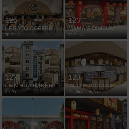
125
126
LEGATO COFFEE
MAMA'S DIMSUM
TP. Tân An
TP. Tân An
127
128
LIÊN HOA BAKERY
MCQ FOODCOURT
CN Đà Lạt
CN Mirrabooka, Australia