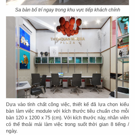
79
80
HẢI SẢN HOÀNG GIA
HẢI SẢN HOÀNG GIA
Sa bàn bố trí ngay trong khu vực tiếp khách chính
CN Phạm Văn Nghị - Q.7
CN Quốc Hương - Q.2
81
82
HẢI SẢN HOÀNG GIA
BARTELS
CN Trần Hưng Đạo - Q.1
CN Sonatus Building
Dựa vào tính chất công việc, thiết kế đã lựa chọn kiểu
bàn làm việc module với kích thước tiêu chuẩn cho mỗi
bàn 120 x 1200 x 75 (cm). Với kích thước này, nhân viên
83
84
có thể thoải mái làm việc trong suốt thời gian 8 tiếng /
BARTELS
TAO CHA
ngày.