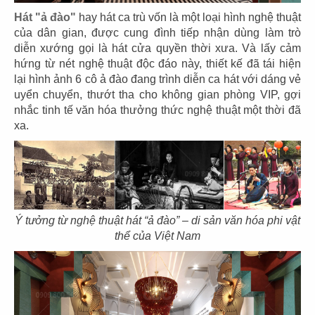
CHUBBY YO
CHUBBY YO
Hát "ả đào"
hay hát ca trù vốn là một loại hình nghệ thuật
CN Thảo Điền
CN Celadon City
của dân gian, được cung đình tiếp nhận dùng làm trò
diễn xướng gọi là hát cửa quyền thời xưa. Và lấy cảm
hứng từ nét nghệ thuật độc đáo này, thiết kế đã tái hiện
lại hình ảnh 6 cô ả đào đang trình diễn ca hát với dáng vẻ
uyển chuyển, thướt tha cho không gian phòng VIP, gợi
nhắc tinh tế văn hóa thưởng thức nghệ thuật một thời đã
49
50
xa.
BAOZ DIMSUM
BAOZ DIMSUM
CN Thuận Kiều - Q.5
CN Lê Đại Hành - Q.11
Ý tưởng từ nghệ thuật hát “ả đào” – di sản văn hóa phi vật
thể của Việt Nam
51
52
BAOZ DIMSUM
BAOZ HOTPOT
CN Nguyễn Tri Phương
CN Nguyễn Tri Phương - Q.5