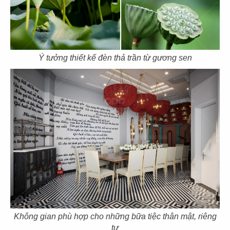
57
58
SOM TUM THAI
SOM TUM THAI
Ý tưởng thiết kế đèn thả trần từ gương sen
CN Vincom 3/2
CN Vincom Quang Trung
59
60
SOM TUM THAI
DÌ MAI
CN Estella Palace
CN VIncom Đồng Khởi
Không gian phù hợp cho những bữa tiệc thân mật, riêng
tư