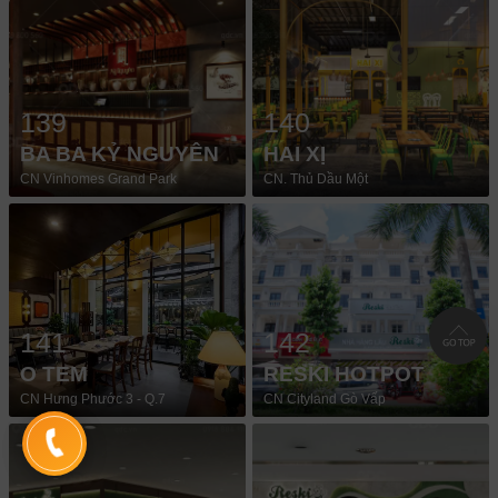
139
140
BA BA KỶ NGUYÊN
HAI XỊ
CN Vinhomes Grand Park
CN. Thủ Dầu Một
141
142
O TEM
RESKI HOTPOT
CN Hưng Phước 3 - Q.7
CN Cityland Gò Vấp