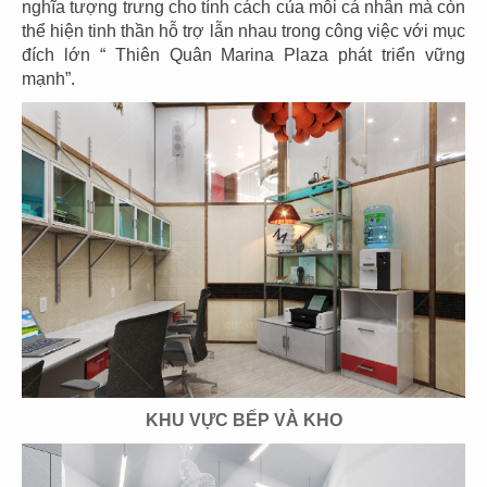
nghĩa tượng trưng cho tính cách của mỗi cá nhân mà còn
thể hiện tinh thần hỗ trợ lẫn nhau trong công việc với mục
93
94
đích lớn “ Thiên Quân Marina Plaza phát triển vững
HANA YA SHIKI
TOHOKU
mạnh”.
CN Gò Vấp
CN Vincom Đồng Khởi
95
96
LAMBRO
SƠN THỦY
CN Q.3
CN Phạm Ngọc Thạch
KHU VỰC BẾP VÀ KHO
97
98