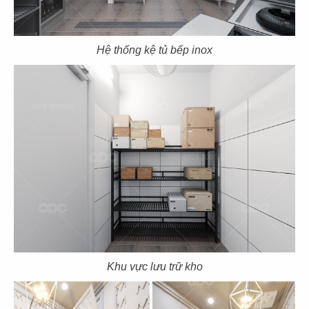
Hệ thống kệ tủ bếp inox
107
108
DON CHICKEN
DON CHICKEN
Thảo Điền, Q.2
CN Hai Bà Trưng - Q.1
109
110
DON CHICKEN
THAI MARKET
CN Điện Biên Phủ - Q.BT
CN Emart Gò Vấp
Khu vực lưu trữ kho