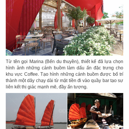
CN Gò Vấp
CN Nguyễn Tri Phương
17
18
DRAGON HOTPOT
DRAGON HOTPOT
CN Cao Thắng
CN Vincom Q9
Từ tên gọi Marina (Bến du thuyền), thiết kế đã lựa chọn
hình ảnh những cánh buồm làm dấu ấn đặc trưng cho
khu vực Coffee. Tạo hình những cánh buồm được bố trí
thành một dãy chạy dài từ mặt tiền đi vào quầy bar tạo sự
liên kết thị giác mạnh mẽ, đầy ấn tượng.
19
20
DRAGON HOTPOT
DRAGON HOTPOT
CN Landmark 81
CN Trần Quang Khải