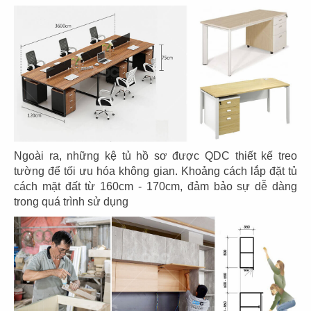
CN Thảo Điền, Q.2
CN Thủ Dầu Một
85
86
IPPUDO RAMEN
JIN DIN ROU
CN Lê Thánh Tôn - Q.1
CN Vincom Đồng Khởi - Q.1
Ngoài ra, những kệ tủ hồ sơ được QDC thiết kế treo
tường để tối ưu hóa không gian. Khoảng cách lắp đặt tủ
cách mặt đất từ 160cm - 170cm, đảm bảo sự dễ dàng
trong quá trình sử dụng
87
88
SUSHI WAY
SUSHI WAY
CN PXL - Q.Bình Thạnh
CN Phạm Ngọc Thạch - Q.3