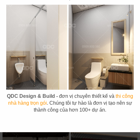
121
122
PHỞ HÀ NỘI
LEKAO'S COFFEE
CN Milpitas - USA
CN Bến Tre
QDC Design & Build -
đơn vị chuyên thiết kế và
thi công
123
124
nhà hàng trọn gói
. Chúng tôi tự hào là đơn vị tạo nên sự
LEKAO'S COFFEE
KING COFFEE
thành công của hơn 100+ dự án.
CN Bến Tre
CN Bạc liêu