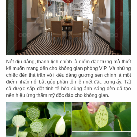
53
54
BẮC KIM THANG
BẮC KIM THANG
CN Marina IFC
CN Thiso Mall Sala
Nét dịu dàng, thanh lịch chính là điểm đặc trưng mà thiết
kế muốn mang đến cho không gian phòng VIP. Và những
chiếc đèn thả trần với kiểu dáng gương sen chính là một
điểm nhấn nổi bật góp phần tôn lên nét đặc trưng ấy. Tất
cả được sắp đặt tinh tế hòa cùng ánh sáng đèn đã tạo
nên hiệu ứng thẩm mỹ độc đáo cho không gian.
55
56
BẮC KIM THANG
BẮC KIM THANG
CN Crescent Mall
CN Estella Palace