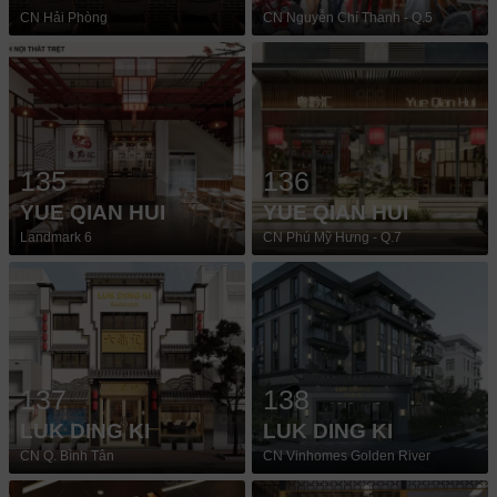
CN Hải Phòng
CN Nguyễn Chí Thanh - Q.5
135
136
YUE QIAN HUI
YUE QIAN HUI
Landmark 6
CN Phú Mỹ Hưng - Q.7
137
138
LUK DING KI
LUK DING KI
CN Q. Bình Tân
CN Vinhomes Golden River