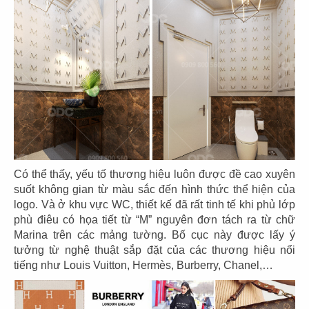
111
112
THAI MARKET
PAT KAO THAI 1
CN Phan Xích Long
CN Mỹ Tho
113
114
Có thể thấy, yếu tố thương hiệu luôn được đề cao xuyên
PAT KAO THAI 2
PAT KAO THAI 3
suốt không gian từ màu sắc đến hình thức thể hiện của
CN Bến Tre
CN Mỹ Tho
logo. Và ở khu vực WC, thiết kế đã rất tinh tế khi phủ lớp
phù điêu có họa tiết từ “M” nguyên đơn tách ra từ chữ
Marina trên các mảng tường. Bố cục này được lấy ý
tưởng từ nghệ thuật sắp đặt của các thương hiệu nổi
tiếng như Louis Vuitton, Hermès, Burberry, Chanel,…
115
116
LOTUS BLOOM