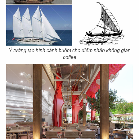
21
22
SAN FU LOU
SAN FU LOU
CN Hikari - Bình Dương
CN Vincom Đồng Khởi
Ý tưởng tạo hình cánh buồm cho điểm nhấn không gian
coffee
23
24
HOÀNG TÂM
HOÀNG TÂM
CN Vinhomes - Q. Bình Thạnh
CN Nguyễn Cảnh Chân - Q.1