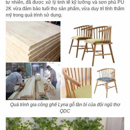
tự nhiên, đã được xử lý tinh tế kỹ lưỡng và sơn phủ PU
2K vừa đảm bảo tuổi thọ sản phẩm, vừa duy trì tính thẩm
mỹ trong quá trình sử dụng.
35
36
EL GAUCHO
EL GAUCHO
CN Thiso Mall
CN Hội An
37
38
EL GAUCHO
EL GAUCHO
Quá trình gia công ghế Lyna gỗ tần bì của đội ngũ thợ
QDC
CN Hà Nội
CN Trần Hưng Đạo