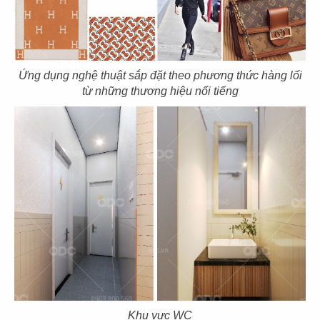
COFFEE
AFFA COFFEE
CN Nghệ An
CN P.14 - Q. Gò Vấp
Ứng dụng nghệ thuật sắp đặt theo phương thức hàng lối
từ những thương hiệu nổi tiếng
117
118
PHỞ HÀ NỘI
PHỞ HÀ NỘI
CN Berkeley, USA
Palo Alto
119
120
PHỞ HÀ NỘI
PHỞ HÀ NỘI
Fountain Valley
CN San Jose - USA
Khu vực WC