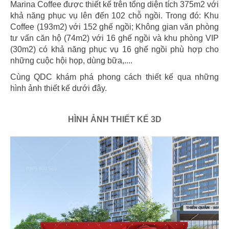
Marina Coffee được thiết kế trên tổng diện tích 375m2 với
khả năng phục vụ lên đến 102 chỗ ngồi. Trong đó: Khu
Coffee (193m2) với 152 ghế ngồi; Không gian văn phòng
tư vấn căn hộ (74m2) với 16 ghế ngồi và khu phòng VIP
(30m2) có khả năng phục vụ 16 ghế ngồi phù hợp cho
03
04
những cuộc hội họp, dùng bữa,....
PHÊ LA
KATINAT
Cùng QDC khám phá phong cách thiết kế qua những
CN Biên Hòa
CN 3/2
hình ảnh thiết kế dưới đây.
HÌNH ẢNH THIẾT KẾ 3D
05
06
KATINAT
CHEESE COFFEE
CN Waterbus
CN Đà Nẵng