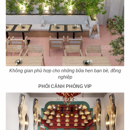
39
40
EL GAUCHO
BOTEJYU
CN Vũng Tàu
CN Vincom Quang Trung
Không gian phù hợp cho những bữa hẹn bạn bè, đồng
nghiệp
41
42
PHỐI CẢNH PHÒNG VIP
BOTEJYU
BOTEJYU
CN Vincom Đồng Khởi, Quận 1
CN Crescent Mall - Q.7