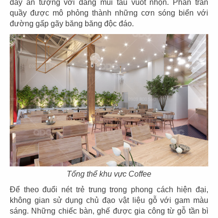
đầy ấn tượng với dáng mũi tàu vuốt nhọn. Phần trần
EL GAUCHO
EL GAUCHO
quầy được mô phỏng thành những cơn sóng biển với
CN Lotte Mall - Tây Hồ
CN Wink Hotel - Đà Nẵng
đường gấp gãy băng băng độc đáo.
31
32
EL GAUCHO
EL GAUCHO
CN Tràng Tiền, Hà Nội
CN Hai Bà Trưng - Q.1
Tổng thể khu vực Coffee
33
34
Để theo đuổi nét trẻ trung trong phong cách hiện đại,
EL GAUCHO
EL GAUCHO
không gian sử dụng chủ đạo vật liệu gỗ với gam màu
sáng. Những chiếc bàn, ghế được gia công từ gỗ tần bì
CN Đà Nẵng
CN Lê Lợi