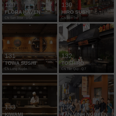
129
130
FLORA HAVEN
HIRO SUSHI
CN San Jose - USA
CN Bến Tre
131
132
TOWA SUSHI
TOSHIRO
CN Long Xuyên
CN Tân Quy - Q.7
133
134
KIWAMI
TÂN VINH NGUYÊN