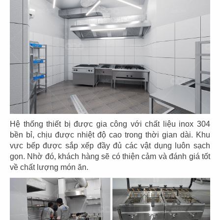
HANA VEGETARIAN
VÔ ÚY
CN Bình Tân
CN Gò Vấp
99
100
DIỆU CÁT TƯỜNG
GENJI
CN Tân Bình
CN Nauy
Hệ thống thiết bị được gia công với chất liệu inox 304
bền bỉ, chịu được nhiệt độ cao trong thời gian dài. Khu
vực bếp được sắp xếp đầy đủ các vật dụng luôn sạch
gọn. Nhờ đó, khách hàng sẽ có thiện cảm và đánh giá tốt
về chất lượng món ăn.
101
102
THAI BUCKHEAD
NGÔ RESTAURANT
CN Hoa Kỳ
CN CH CZECH