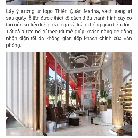
Lấy ý tưởng từ logo Thiên Quân Marina, vách trang trí
sau quầy lễ tân được thiết kế cách điệu thành hình cây cọ
tạo nên sự liên kết giữa logo và toàn không gian tiếp đón.
Tất cả được bố trí theo lối mở giúp khách hàng dễ dàng
71
72
nhận diện tối đa không gian tiếp khách chính của văn
BẾP TRUNG TÂM
JOLLIBEE
phòng.
The Street
CN Cần Thơ
73
74
JOLLIBEE
JOLLIBEE
CN Long Khánh
CN Vĩnh Long