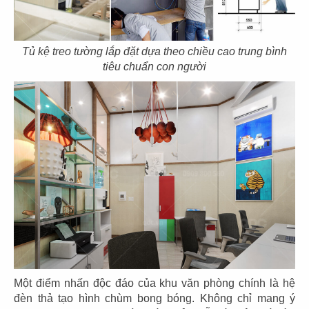
Tủ kệ treo tường lắp đặt dựa theo chiều cao trung bình
89
90
tiêu chuẩn con người
SUSHI MASA
TOKYO DELI
CN Thạch Thị Thanh - Q.1
CN Khu đô thị SALA - Q.2
91
92
UNAGI
DENKI
CN Thái Văn Lung
CN Thảo Điền, Q.2
Một điểm nhấn độc đáo của khu văn phòng chính là hệ
đèn thả tạo hình chùm bong bóng. Không chỉ mang ý