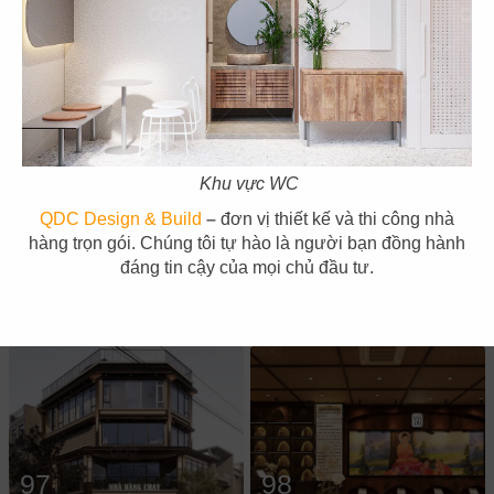
93
94
HANA YA SHIKI
TOHOKU
CN Gò Vấp
CN Vincom Đồng Khởi
Khu vực WC
QDC Design & Build
–
đơn vị thiết kế và thi công nhà
hàng trọn gói. Chúng tôi tự hào là người bạn đồng hành
95
96
đáng tin cậy của mọi chủ đầu tư.
LAMBRO
SƠN THỦY
CN Q.3
CN Phạm Ngọc Thạch
97
98