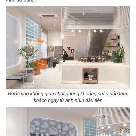
EL GAUCHO
EL GAUCHO
CN Lotte Mall - Tây Hồ
CN Wink Hotel - Đà Nẵng
31
32
EL GAUCHO
EL GAUCHO
CN Tràng Tiền, Hà Nội
CN Hai Bà Trưng - Q.1
Bước vào không gian chất phóng khoáng chào đón thực
khách ngay từ ánh nhìn đầu tiên
33
34
EL GAUCHO
EL GAUCHO
CN Đà Nẵng
CN Lê Lợi