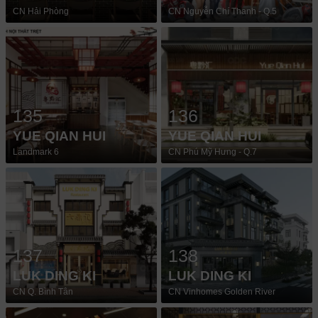
CN Hải Phòng
CN Nguyễn Chí Thanh - Q.5
135
136
YUE QIAN HUI
YUE QIAN HUI
Landmark 6
CN Phú Mỹ Hưng - Q.7
137
138
LUK DING KI
LUK DING KI
CN Q. Bình Tân
CN Vinhomes Golden River