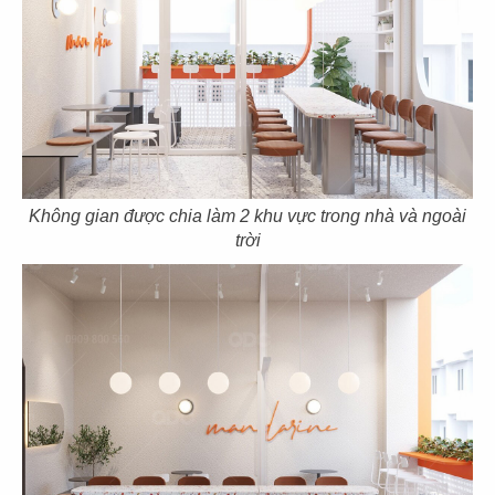
57
58
SOM TUM THAI
SOM TUM THAI
CN Vincom 3/2
CN Vincom Quang Trung
Không gian được chia làm 2 khu vực trong nhà và ngoài
trời
59
60
SOM TUM THAI
DÌ MAI
CN Estella Palace
CN VIncom Đồng Khởi