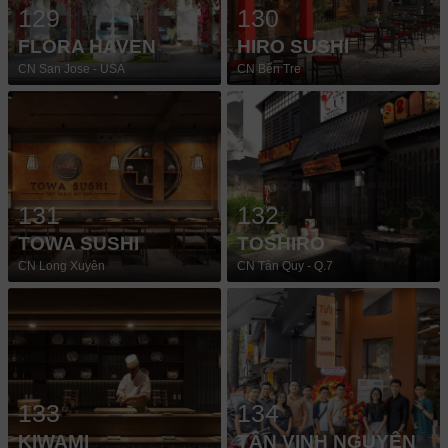
129
130
FLORA HAVEN
HIRO SUSHI
CN San Jose - USA
CN Bến Tre
131
132
TOWA SUSHI
TOSHIRO
CN Long Xuyên
CN Tân Quy - Q.7
133
134
KIWAMI
TÂN VINH NGUYÊN