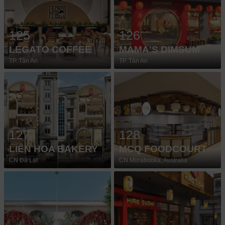
125
126
LEGATO COFFEE
MAMA'S DIMSUM
TP. Tân An
TP. Tân An
127
128
LIÊN HOA BAKERY
MCQ FOODCOURT
CN Đà Lạt
CN Mirrabooka, Australia