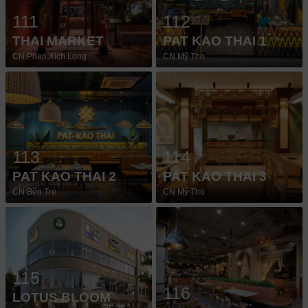
111
112
THAI MARKET
PAT KAO THAI 1
CN Phan Xích Long
CN Mỹ Tho
113
114
PAT KAO THAI 2
PAT KAO THAI 3
CN Bến Tre
CN Mỹ Tho
115
116
LOTUS BLOOM