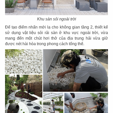
75
76
Khu sàn sỏi ngoài trời
HẢI SẢN HOÀNG GIA
HẢI SẢN HOÀNG GIA
Để tạo điểm nhấn mới lạ cho không gian tầng 2, thiết kế
CN Mũi Né
CN Lý Tự Trọng
sử dụng vật liệu sỏi rải sàn ở khu vực ngoài trời, vừa
mang đến một chút hơi thở của địa trung hải vừa giữ
được nét hài hòa trong phong cách tổng thể.
77
78
HẢI SẢN HOÀNG GIA
HẢI SẢN HOÀNG GIA
CN Ba tháng hai - Q.10
CN Nguyễn Văn Linh - Q.7