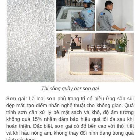
25
26
EL GAUCHO
EL GAUCHO
CN Phú Mỹ Hưng
CN Hikari - Bình Dương
27
28
EL GAUCHO
EL GAUCHO
Thi công quầy bar sơn gai
CN Xuân Thủy Q.2
CN Vincom Long Biên
Sơn gai:
Là loại sơn phủ trang trí có hiệu ứng sần sùi
đẹp mắt, tạo điểm nhấn nghệ thuật cho không gian. Quá
trình sơn cần xử lý bề mặt sạch và khô, độ ẩm tường
không quá 15% nhằm đảm bảo hiệu quả tối đa sau khi
hoàn thiện. Đặc biệt, sơn gai có độ bền cao với thời tiết
và khí hậu nóng ẩm, không thay đổi hình dạng trong quá
29
30
trình sử dụng.