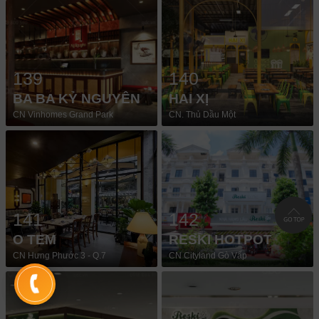
139
140
BA BA KỶ NGUYÊN
HAI XỊ
CN Vinhomes Grand Park
CN. Thủ Dầu Một
141
142
O TEM
RESKI HOTPOT
CN Hưng Phước 3 - Q.7
CN Cityland Gò Vấp