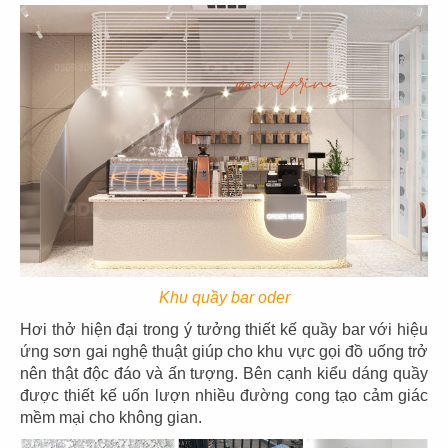
21
22
SAN FU LOU
SAN FU LOU
CN Hikari - Bình Dương
CN Vincom Đồng Khởi
23
24
Khu quầy bar oder
HOÀNG TÂM
HOÀNG TÂM
Hơi thở hiện đại trong ý tưởng thiết kế quầy bar với hiệu
CN Vinhomes - Q. Bình Thạnh
CN Nguyễn Cảnh Chân - Q.1
ứng sơn gai nghệ thuật giúp cho khu vực gọi đồ uống trở
nên thật độc đáo và ấn tượng. Bên cạnh kiểu dáng quầy
được thiết kế uốn lượn nhiều đường cong tạo cảm giác
mềm mại cho không gian.