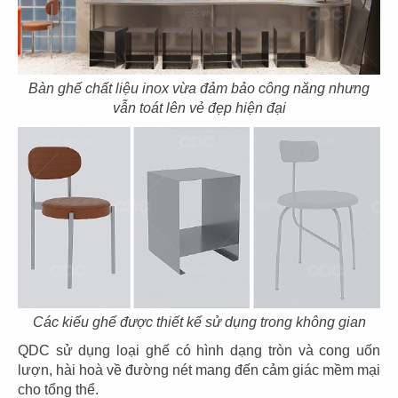
43
44
THE COFFEE HOUSE
THE COFFEE HOUSE
CN Vạn Hạnh Mall
CN Nha Trang
Bàn ghế chất liệu inox vừa đảm bảo công năng nhưng
vẫn toát lên vẻ đẹp hiện đại
45
46
THE COFFEE HOUSE
THE COFFEE HOUSE
CN Nguyễn Tri Phương
CN Võ Văn Tần
Các kiểu ghế được thiết kế sử dụng trong không gian
QDC sử dụng loại ghế có hình dạng tròn và cong uốn
lượn, hài hoà về đường nét mang đến cảm giác mềm mại
47
48
cho tổng thể.