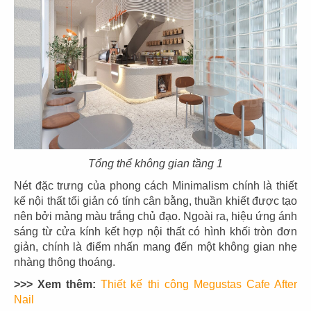
CN Gò Vấp
CN Nguyễn Tri Phương
17
18
DRAGON HOTPOT
DRAGON HOTPOT
CN Cao Thắng
CN Vincom Q9
Tổng thể không gian tầng 1
Nét đặc trưng của phong cách Minimalism chính là thiết
kế nội thất tối giản có tính cân bằng, thuần khiết được tạo
nên bởi mảng màu trắng chủ đạo. Ngoài ra, hiệu ứng ánh
sáng từ cửa kính kết hợp nội thất có hình khối tròn đơn
19
20
giản, chính là điểm nhấn mang đến một không gian nhẹ
DRAGON HOTPOT
DRAGON HOTPOT
nhàng thông thoáng.
CN Landmark 81
CN Trần Quang Khải
>>> Xem thêm:
Thiết kế thi công Megustas Cafe After
Nail