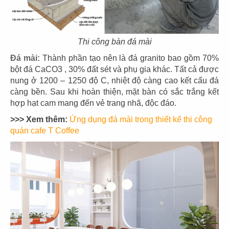
CN Mạc Đĩnh Chi - Quận 1
CN Cách mạng tháng 8 - Q.3
Thi công bàn đá mài
Đá mài:
Thành phần tạo nên là đá granito bao gồm 70%
bột đá CaCO3 , 30% đất sét và phụ gia khác. Tất cả được
67
68
nung ở 1200 – 1250 độ C, nhiệt độ càng cao kết cấu đá
càng bền. Sau khi hoàn thiện, mặt bàn có sắc trắng kết
THE STREET
THE STREET
hợp hạt cam mang đến vẻ trang nhã, độc đáo.
CN Lê Văn Sỹ - Quận 3
CN Nguyễn Thái Bình - Q.1
>>> Xem thêm:
Ứng dụng đá mài trong thiết kế thi công
quán cafe T Coffee
69
70
THE STREET
THE STREET
Pasteur Q.3
CN Nguyễn Thị Minh Khai -Q.3