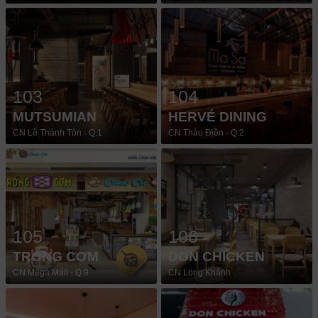
103
104
MUTSUMIAN
HERVÉ DINING
CN Lê Thánh Tôn - Q.1
CN Thảo Điền - Q.2
105
106
TRỐNG CƠM
DON CHICKEN
CN Mega Mall - Q.9
CN Long Khánh