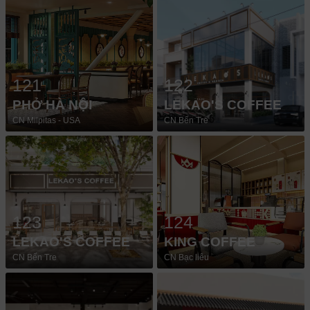
121
122
PHỞ HÀ NỘI
LEKAO'S COFFEE
CN Milpitas - USA
CN Bến Tre
123
124
LEKAO'S COFFEE
KING COFFEE
CN Bến Tre
CN Bạc liêu