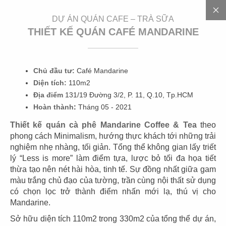
EN
DỰ ÁN QUÁN CAFE – TRÀ SỮA
THIẾT KẾ QUÁN CAFÉ MANDARINE
Chủ đầu tư:
Café Mandarine
3
0
0
+
D
Ự
Á
N
Diện tích:
110m2
Địa điểm
131/19 Đường 3/2, P. 11, Q.10, Tp.HCM
Hoàn thành
:
Tháng 05 - 2021
Thiết kế quán cà phê Mandarine Coffee & Tea
theo
phong cách Minimalism, hướng thực khách tới những trải
nghiệm nhẹ nhàng, tối giản. Tổng thể không gian lấy triết
lý “Less is more” làm điểm tựa, lược bỏ tối đa họa tiết
thừa tạo nên nét hài hòa, tinh tế. Sự đồng nhất giữa gam
01
02
màu trắng chủ đạo của tường, trần cùng nội thất sử dụng
có chọn lọc trở thành điểm nhấn mới lạ, thú vị cho
HIGHLANDS
HIGHLANDS
Mandarine.
CN Cát Lái
CN Sunwah Pearl
Sở hữu diện tích 110m2 trong 330m2 của tổng thể dự án,