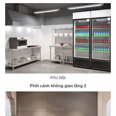
CHUBBY YO
CHUBBY YO
CN Thảo Điền
CN Celadon City
49
50
BAOZ DIMSUM
BAOZ DIMSUM
CN Thuận Kiều - Q.5
CN Lê Đại Hành - Q.11
Khu bếp
Phối cảnh không gian tầng 2
51
52
BAOZ DIMSUM
BAOZ HOTPOT
CN Nguyễn Tri Phương
CN Nguyễn Tri Phương - Q.5