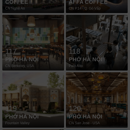
COFFEE
AFFA COFFEE
CN Nghệ An
CN P.14 - Q. Gò Vấp
117
118
PHỞ HÀ NỘI
PHỞ HÀ NỘI
CN Berkeley, USA
Palo Alto
119
120
PHỞ HÀ NỘI
PHỞ HÀ NỘI
Fountain Valley
CN San Jose - USA