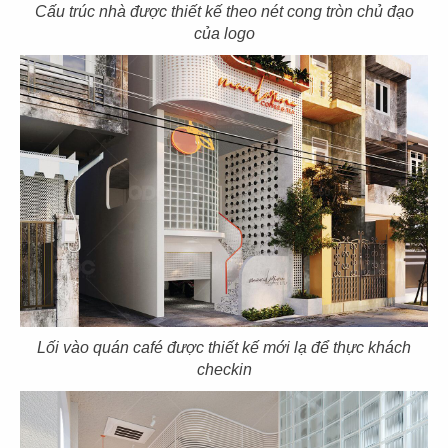
11
12
Cấu trúc nhà được thiết kế theo nét cong tròn chủ đạo
KOI THÉ
KOI CAFÉ
của logo
CN Biên Hòa
CN Nguyễn Đức Cảnh
13
14
KOI THÉ
KOI CAFÉ
CN Nguyễn Gia Trí
CN Q.3
Lối vào quán café được thiết kế mới lạ để thực khách
checkin
15
16
AMERICANO
COFFEE
DAO NIU GUO