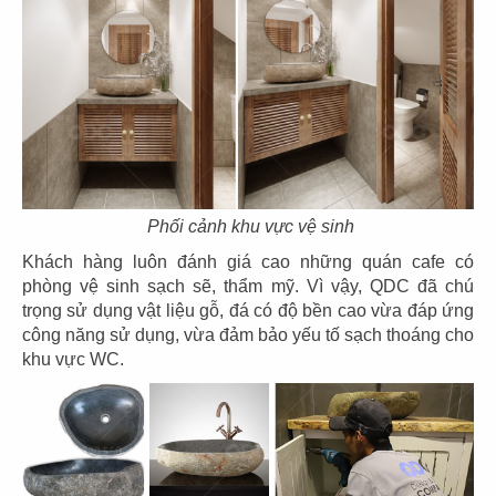
CN Thảo Điền, Q.2
CN Thủ Dầu Một
85
86
IPPUDO RAMEN
JIN DIN ROU
CN Lê Thánh Tôn - Q.1
CN Vincom Đồng Khởi - Q.1
Phối cảnh khu vực vệ sinh
Khách hàng luôn đánh giá cao những quán cafe có
phòng vệ sinh sạch sẽ, thẩm mỹ. Vì vậy, QDC đã chú
trọng sử dụng vật liệu gỗ, đá có độ bền cao vừa đáp ứng
công năng sử dụng, vừa đảm bảo yếu tố sạch thoáng cho
khu vực WC.
87
88
SUSHI WAY
SUSHI WAY
CN PXL - Q.Bình Thạnh
CN Phạm Ngọc Thạch - Q.3