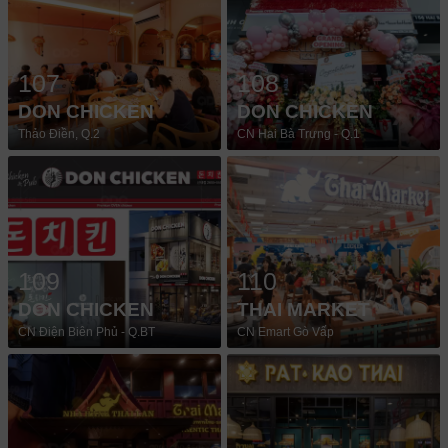
107
108
DON CHICKEN
DON CHICKEN
Thảo Điền, Q.2
CN Hai Bà Trưng - Q.1
109
110
DON CHICKEN
THAI MARKET
CN Điện Biên Phủ - Q.BT
CN Emart Gò Vấp