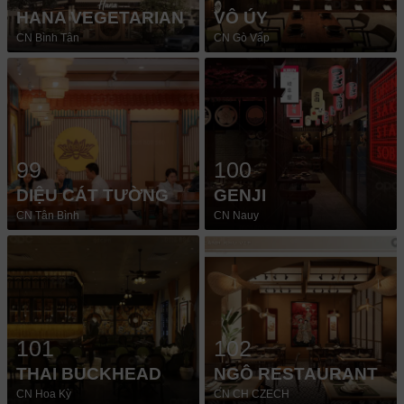
HANA VEGETARIAN
VÔ ÚY
CN Bình Tân
CN Gò Vấp
99
100
DIỆU CÁT TƯỜNG
GENJI
CN Tân Bình
CN Nauy
101
102
THAI BUCKHEAD
NGÔ RESTAURANT
CN Hoa Kỳ
CN CH CZECH