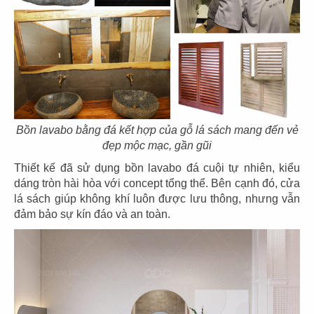
89
90
SUSHI MASA
TOKYO DELI
CN Thạch Thị Thanh - Q.1
CN Khu đô thị SALA - Q.2
Bồn lavabo bằng đá kết hợp của gỗ lá sách mang đến vẻ
đẹp mộc mạc, gần gũi
Thiết kế đã sử dụng bồn lavabo đá cuội tự nhiên, kiểu
dáng tròn hài hòa với concept tổng thể. Bên cạnh đó, cửa
lá sách giúp không khí luôn được lưu thông, nhưng vẫn
91
92
đảm bảo sự kín đáo và an toàn.
UNAGI
DENKI
CN Thái Văn Lung
CN Thảo Điền, Q.2