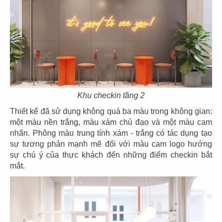
53
54
BẮC KIM THANG
BẮC KIM THANG
CN Marina IFC
CN Thiso Mall Sala
Khu checkin tầng 2
Thiết kế đã sử dụng không quá ba màu trong không gian:
một màu nền trắng, màu xám chủ đạo và một màu cam
nhấn. Phông màu trung tính xám - trắng có tác dụng tạo
sự tương phản mạnh mẽ đối với màu cam logo hướng
sự chú ý của thực khách đến những điểm checkin bắt
55
56
mắt.
BẮC KIM THANG
BẮC KIM THANG
CN Crescent Mall
CN Estella Palace