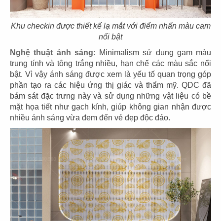
Khu checkin được thiết kế lạ mắt với điểm nhấn màu cam
nổi bật
39
40
Nghệ thuật ánh sáng:
Minimalism sử dụng gam màu
EL GAUCHO
BOTEJYU
trung tính và tông trắng nhiều, hạn chế các màu sắc nổi
CN Vũng Tàu
CN Vincom Quang Trung
bật. Vì vậy ánh sáng được xem là yếu tố quan trọng góp
phần tạo ra các hiệu ứng thị giác và thẩm mỹ. QDC đã
bám sát đặc trưng này và sử dụng những vật liệu có bề
mặt họa tiết như gạch kính, giúp không gian nhận được
nhiều ánh sáng vừa đem đến vẻ đẹp độc đáo.
41
42
BOTEJYU
BOTEJYU
CN Vincom Đồng Khởi, Quận 1
CN Crescent Mall - Q.7