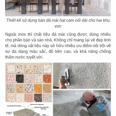
61
62
ASANOHA
THE STREET
CN Vincom Đồng Khởi, Quận 1
CN Nguyễn Thái Học
Thiết kế sử dụng bàn đá mài hạt cam nối dài cho hai khu
vực
Ngoài inox thì chất liệu đá mài cũng được dùng nhiều
cho phần bàn và sàn nhà. Không chỉ mang lại vẻ đẹp tinh
tế, mà dòng vật liệu này sở hữu nhiều ưu điểm nổi trội về
sự đa dạng màu sắc, độ bền cao, và khả năng chống
63
64
thấm nước tuyệt vời.
THE STREET
THE STREET
CN Sương Nguyệt Ánh
CN Phan Đăng Lưu
65
66
THE STREET
THE STREET