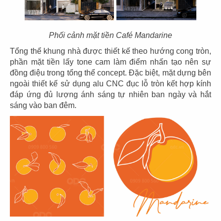
07
08
Phối cảnh mặt tiền Café Mandarine
KOI THÉ
KOI THÉ
Tổng thể khung nhà được thiết kế theo hướng cong tròn,
CN Tân Sơn Nhì
CN Pearl Plaza
phần mặt tiền lấy tone cam làm điểm nhấn tạo nên sự
đồng điệu trong tổng thể concept. Đặc biệt, mặt dựng bên
ngoài thiết kế sử dụng alu CNC đục lỗ tròn kết hợp kính
đáp ứng đủ lượng ánh sáng tự nhiên ban ngày và hắt
sáng vào ban đêm.
09
10
KOI THÉ
KOI THÉ
CN Nguyễn Tri Phương
CN Estella