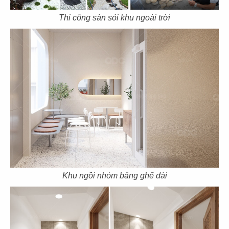
79
80
HẢI SẢN HOÀNG GIA
HẢI SẢN HOÀNG GIA
Thi công sàn sỏi khu ngoài trời
CN Phạm Văn Nghị - Q.7
CN Quốc Hương - Q.2
81
82
HẢI SẢN HOÀNG GIA
BARTELS
CN Trần Hưng Đạo - Q.1
CN Sonatus Building
Khu ngồi nhóm băng ghế dài
83
84
BARTELS
TAO CHA