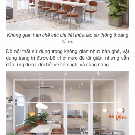
71
72
Không gian hạn chế các chi tiết thừa tạo sự thông thoáng
BẾP TRUNG TÂM
JOLLIBEE
tối ưu
The Street
CN Cần Thơ
Đồ nội thất sử dụng trong không gian như: bàn ghế, vật
dụng trang trí được bố trí ở mức độ tối giản, nhưng vẫn
đáp ứng được đòi hỏi về tiện nghi và công năng.
73
74
JOLLIBEE
JOLLIBEE
CN Long Khánh
CN Vĩnh Long