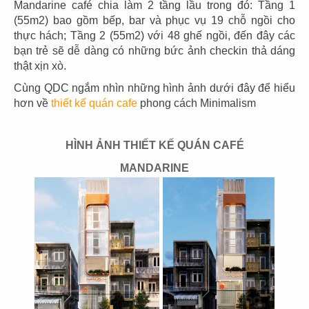
Mandarine café chia làm 2 tầng lầu trong đó: Tầng 1
(55m2) bao gồm bếp, bar và phục vụ 19 chỗ ngồi cho
thực hách; Tầng 2 (55m2) với 48 ghế ngồi, đến đây các
bạn trẻ sẽ dễ dàng có những bức ảnh checkin thả dáng
thật xịn xò.
03
04
Cùng QDC ngắm nhìn những hình ảnh dưới đây để hiểu
PHÊ LA
KATINAT
hơn về
thiết kế quán cafe
phong cách Minimalism
CN Biên Hòa
CN 3/2
HÌNH ẢNH THIẾT KẾ QUÁN CAFÉ
MANDARINE
05
06
KATINAT
CHEESE COFFEE
CN Waterbus
CN Đà Nẵng