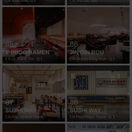
CN Thảo Điền, Q.2
CN Thủ Dầu Một
85
86
IPPUDO RAMEN
JIN DIN ROU
CN Lê Thánh Tôn - Q.1
CN Vincom Đồng Khởi - Q.1
87
88
SUSHI WAY
SUSHI WAY
CN PXL - Q.Bình Thạnh
CN Phạm Ngọc Thạch - Q.3