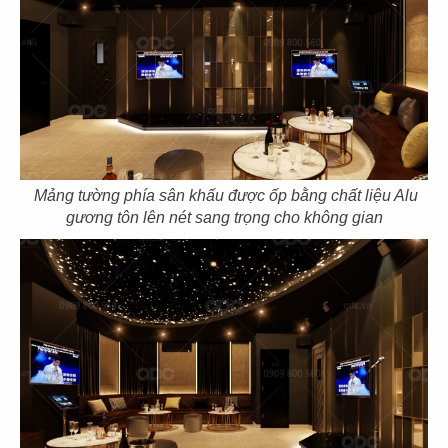
61
62
ASANOHA
THE STREET
CN Vincom Đồng Khởi, Quận 1
CN Nguyễn Thái Học
Mảng tường phía sân khấu được ốp bằng chất liệu Alu
63
64
gương tôn lên nét sang trọng cho không gian
THE STREET
THE STREET
CN Sương Nguyệt Ánh
CN Phan Đăng Lưu
65
66
THE STREET
THE STREET