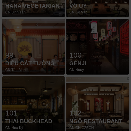
HANA VEGETARIAN
VÔ ÚY
CN Bình Tân
CN Gò Vấp
99
100
DIỆU CÁT TƯỜNG
GENJI
CN Tân Bình
CN Nauy
101
102
THAI BUCKHEAD
NGÔ RESTAURANT
CN Hoa Kỳ
CN CH CZECH