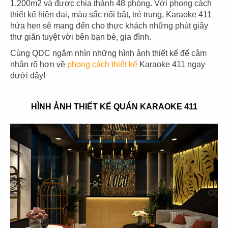
1,200m2 và được chia thành 48 phòng. Với phong cách
thiết kế hiện đại, màu sắc nổi bật, trẻ trung, Karaoke 411
hứa hẹn sẽ mang đến cho thực khách những phút giây
thư giãn tuyệt vời bên bạn bè, gia đình.
03
04
Cùng QDC ngắm nhìn những hình ảnh thiết kế để cảm
nhận rõ hơn về
phong cách thiết kế
Karaoke 411 ngay
PHÊ LA
KATINAT
dưới đây!
CN Biên Hòa
CN 3/2
HÌNH ẢNH THIẾT KẾ QUÁN KARAOKE 411
05
06
KATINAT
CHEESE COFFEE
CN Waterbus
CN Đà Nẵng