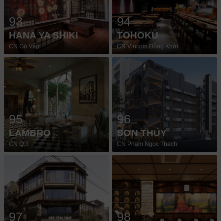
93
94
HANA YA SHIKI
TOHOKU
CN Gò Vấp
CN Vincom Đồng Khởi
95
96
LAMBRO
SƠN THỦY
CN Q.3
CN Phạm Ngọc Thạch
97
98