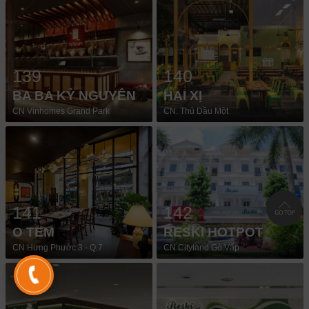
139
140
BA BA KỶ NGUYÊN
HAI XỊ
CN Vinhomes Grand Park
CN. Thủ Dầu Một
141
142
O TEM
RESKI HOTPOT
CN Hưng Phước 3 - Q.7
CN Cityland Gò Vấp