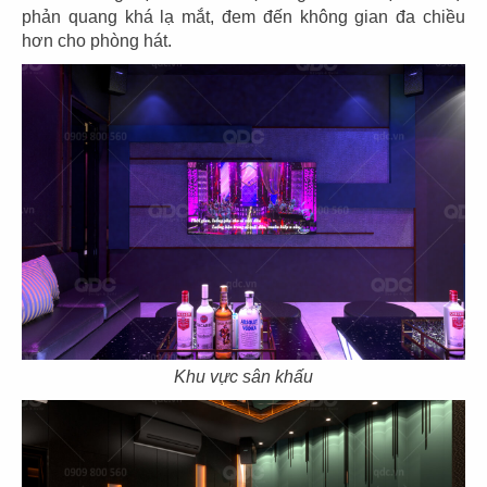
phản quang khá lạ mắt, đem đến không gian đa chiều
hơn cho phòng hát.
21
22
SAN FU LOU
SAN FU LOU
CN Hikari - Bình Dương
CN Vincom Đồng Khởi
23
24
HOÀNG TÂM
HOÀNG TÂM
CN Vinhomes - Q. Bình Thạnh
CN Nguyễn Cảnh Chân - Q.1
Khu vực sân khấu