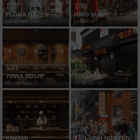
129
130
FLORA HAVEN
HIRO SUSHI
CN San Jose - USA
CN Bến Tre
131
132
TOWA SUSHI
TOSHIRO
CN Long Xuyên
CN Tân Quy - Q.7
133
134
KIWAMI
TÂN VINH NGUYÊN