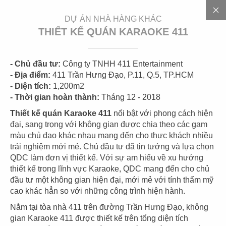
EN
DỰ ÁN NHÀ HÀNG KHÁC
THIẾT KẾ QUÁN KARAOKE 411
- Chủ đầu tư:
Công ty TNHH 411 Entertainment
3
0
0
+
D
Ự
Á
N
- Địa điểm:
411 Trần Hưng Đạo, P.11, Q.5, TP.HCM
- Diện tích:
1,200m2
- Thời gian hoàn thành:
Tháng 12 - 2018
Thiết kế quán Karaoke 411
nổi bật với phong cách hiện
đại, sang trọng với không gian được chia theo các gam
màu chủ đạo khác nhau mang đến cho thực khách nhiều
trải nghiệm mới mẻ. Chủ đầu tư đã tin tưởng và lựa chọn
QDC làm đơn vị thiết kế. Với sự am hiểu về xu hướng
thiết kế trong lĩnh vực Karaoke, QDC mang đến cho chủ
01
02
đầu tư một không gian hiện đại, mới mẻ với tính thẩm mỹ
cao khác hẳn so với những công trình hiện hành.
HIGHLANDS
HIGHLANDS
CN Cát Lái
CN Sunwah Pearl
Nằm tại tòa nhà 411 trên đường Trần Hưng Đạo, không
gian Karaoke 411 được thiết kế trên tổng diện tích