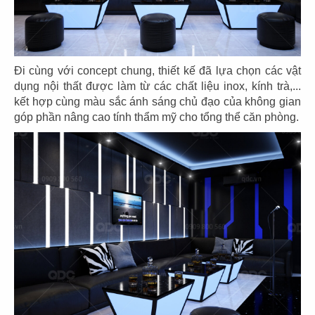
CHUBBY YO
CHUBBY YO
CN Thảo Điền
CN Celadon City
Đi cùng với concept chung, thiết kế đã lựa chọn các vật
dụng nội thất được làm từ các chất liệu inox, kính trà,...
kết hợp cùng màu sắc ánh sáng chủ đạo của không gian
góp phần nâng cao tính thẩm mỹ cho tổng thể căn phòng.
49
50
BAOZ DIMSUM
BAOZ DIMSUM
CN Thuận Kiều - Q.5
CN Lê Đại Hành - Q.11
51
52
BAOZ DIMSUM
BAOZ HOTPOT
CN Nguyễn Tri Phương
CN Nguyễn Tri Phương - Q.5