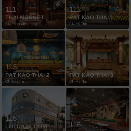
111
112
THAI MARKET
PAT KAO THAI 1
CN Phan Xích Long
CN Mỹ Tho
113
114
PAT KAO THAI 2
PAT KAO THAI 3
CN Bến Tre
CN Mỹ Tho
115
116
LOTUS BLOOM