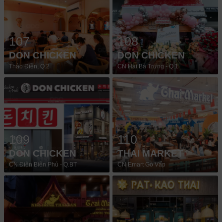
107
108
DON CHICKEN
DON CHICKEN
Thảo Điền, Q.2
CN Hai Bà Trưng - Q.1
109
110
DON CHICKEN
THAI MARKET
CN Điện Biên Phủ - Q.BT
CN Emart Gò Vấp