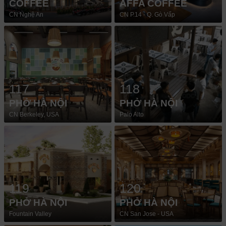
COFFEE
AFFA COFFEE
CN Nghệ An
CN P.14 - Q. Gò Vấp
117
118
PHỞ HÀ NỘI
PHỞ HÀ NỘI
CN Berkeley, USA
Palo Alto
119
120
PHỞ HÀ NỘI
PHỞ HÀ NỘI
Fountain Valley
CN San Jose - USA