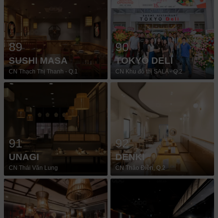
89
90
SUSHI MASA
TOKYO DELI
CN Thạch Thị Thanh - Q.1
CN Khu đô thị SALA - Q.2
91
92
UNAGI
DENKI
CN Thái Văn Lung
CN Thảo Điền, Q.2