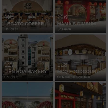
125
126
LEGATO COFFEE
MAMA'S DIMSUM
TP. Tân An
TP. Tân An
127
128
LIÊN HOA BAKERY
MCQ FOODCOURT
CN Đà Lạt
CN Mirrabooka, Australia