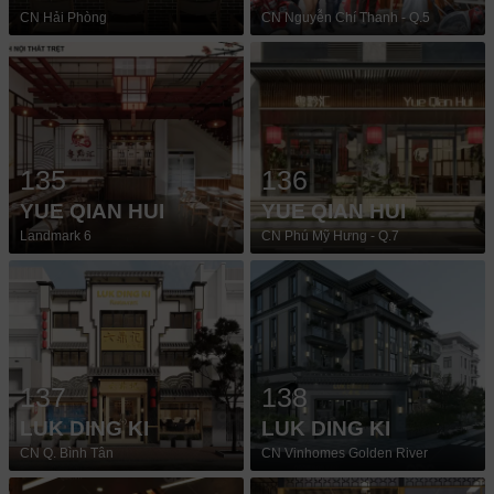
CN Hải Phòng
CN Nguyễn Chí Thanh - Q.5
135
136
YUE QIAN HUI
YUE QIAN HUI
Landmark 6
CN Phú Mỹ Hưng - Q.7
137
138
LUK DING KI
LUK DING KI
CN Q. Bình Tân
CN Vinhomes Golden River