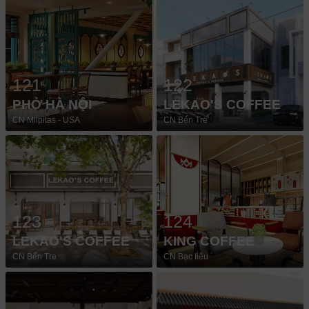
121
122
PHỞ HÀ NỘI
LEKAO'S COFFEE
CN Milpitas - USA
CN Bến Tre
123
124
LEKAO'S COFFEE
KING COFFEE
CN Bến Tre
CN Bạc liêu