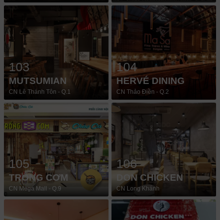
103
104
MUTSUMIAN
HERVÉ DINING
CN Lê Thánh Tôn - Q.1
CN Thảo Điền - Q.2
105
106
TRỐNG CƠM
DON CHICKEN
CN Mega Mall - Q.9
CN Long Khánh