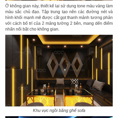
Ở không gian này, thiết kế lại sử dụng tone màu vàng làm
màu sắc chủ đạo. Tập trung tạo nên các đường nét và
hình khối mạnh mẽ được cắt gọt thanh mảnh tương phản
với cách bố trí của 2 mảng tường 2 bên, mang dến điểm
nhấn nổi bật cho không gian.
35
36
EL GAUCHO
EL GAUCHO
CN Thiso Mall
CN Hội An
37
38
EL GAUCHO
EL GAUCHO
CN Hà Nội
CN Trần Hưng Đạo
Khu vực ngồi băng ghế sofa