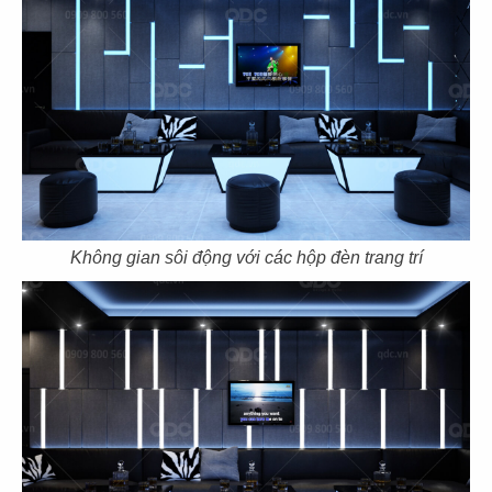
43
44
THE COFFEE HOUSE
THE COFFEE HOUSE
CN Vạn Hạnh Mall
CN Nha Trang
45
46
Không gian sôi động với các hộp đèn trang trí
THE COFFEE HOUSE
THE COFFEE HOUSE
CN Nguyễn Tri Phương
CN Võ Văn Tần
47
48