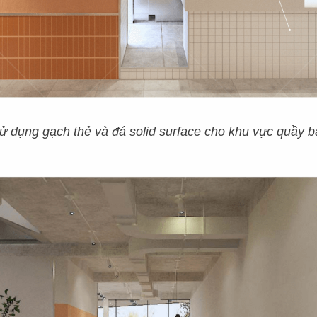
3
0
0
+
D
Ự
Á
N
ử dụng gạch thẻ và đá solid surface cho khu vực quầy b