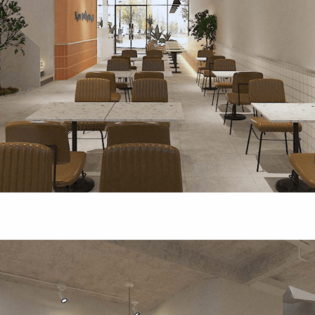
03
HLANDS
PHÊ LA
ah Pearl
CN Biên Hòa
07
ESE COFFEE
KOI THÉ
Nẵng
CN Tân Sơn Nhì