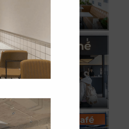
04
KATINAT
CN 3/2
08
KOI THÉ
CN Pearl Plaza