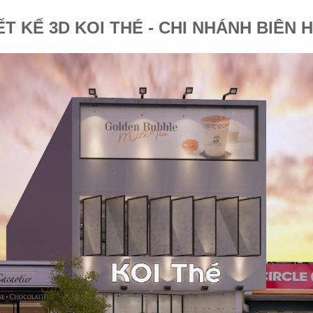
QUÁN CAFE – TRÀ SỮA
NHÀ HÀNG KHÁC
ẾT KẾ 3D KOI THÉ - CHI NHÁNH BIÊN 
BAR - LOUNGE
NHÀ HÀNG KHÁC
KHÁCH SẠN - RESORT