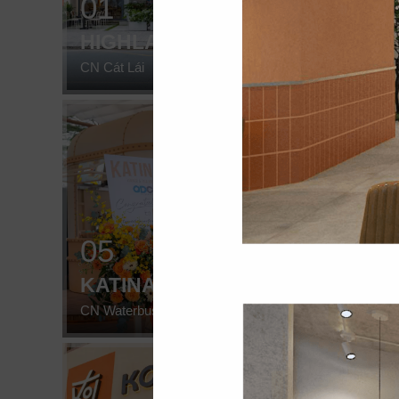
01
02
HIGHLANDS
HIG
CN Cát Lái
CN Sunw
05
06
KATINAT
CHE
CN Waterbus
CN Đà 