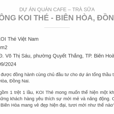
Mr.
DỰ ÁN QUÁN CAFE – TRÀ SỮA
ÔNG KOI THÉ - BIÊN HÒA, ĐỒ
GIỚI THIỆU
DỰ ÁN
TUYỂN
OI Thé Việt Nam
NHÀ HÀNG NHẬT
CHUỖI NHÀ HÀNG
VỀ CHÚNG TÔI
KHỐI 
0m2
NHÀ HÀNG HOA
THIẾT KẾ NHÀ HÀNG LẨU
Đ. Võ Thị Sáu, phường Quyết Thắng, TP. Biên Hoà
TẦM NHÌN - SỨ MỆNH
KHỐI C
NƯỚNG - BBQ
09/2024
NHÀ HÀNG INDOCHINE
DỊCH VỤ
KHỐI 
NHÀ HÀNG SUSHI
 được đồng hành cùng chủ đầu tư cho dự án tổng thầu t
NHÀ HÀNG VIỆT
QUY TRÌNH LÀM VIỆC
VỊ TRÍ
 Hòa, Đồng Nai.
NHÀ HÀNG DIMSUM
NHÀ HÀNG ÂU
ĐỘI NGŨ QUẢN LÝ
THIẾT KẾ NHÀ HÀNG HẢI
gồm 1 trệt 1 lầu, KOI Thé mong muốn thể hiện một khô
SẢN
THIẾT KẾ NHÀ HÀNG HÀN
hững khách hàng yêu thích sự mới mẻ và năng động. C
ĐỘI NGŨ SẢN XUẤT
Biên Hòa mang vẻ đẹp hiện đại, tươi mới như thế nà
NHÀ HÀNG TIỆC CƯỚI
NHÀ HÀNG THÁI
DỰ TOÁN CHI PHÍ