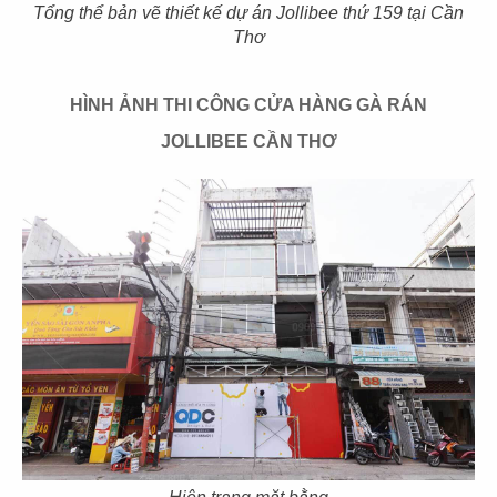
Tổng thể bản vẽ thiết kế dự án Jollibee thứ 159 tại Cần
Thơ
21
22
HÌNH ẢNH THI CÔNG CỬA HÀNG GÀ RÁN
SAN FU LOU
SAN FU LOU
JOLLIBEE CẦN THƠ
CN Hikari - Bình Dương
CN Vincom Đồng Khởi
23
24
HOÀNG TÂM
HOÀNG TÂM
CN Vinhomes - Q. Bình Thạnh
CN Nguyễn Cảnh Chân - Q.1