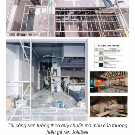
53
54
BẮC KIM THANG
BẮC KIM THANG
CN Marina IFC
CN Thiso Mall Sala
55
56
BẮC KIM THANG
BẮC KIM THANG
CN Crescent Mall
CN Estella Palace
Thi công sơn tường theo quy chuẩn mã màu của thương
hiệu
gà rán Jollibee