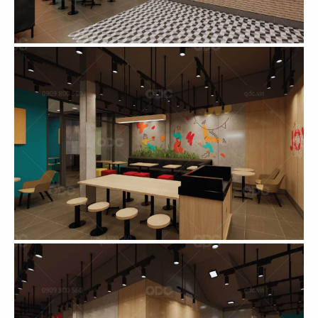
11
12
KOI THÉ
KOI CAFÉ
CN Biên Hòa
CN Nguyễn Đức Cảnh
13
14
KOI THÉ
KOI CAFÉ
CN Nguyễn Gia Trí
CN Q.3
15
16
AMERICANO
COFFEE
DAO NIU GUO