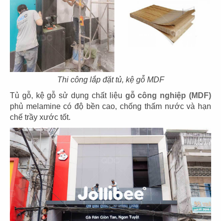
CN Thảo Điền, Q.2
CN Thủ Dầu Một
85
86
Thi công lắp đặt tủ, kệ gỗ MDF
IPPUDO RAMEN
JIN DIN ROU
Tủ gỗ, kệ gỗ sử dụng chất liệu
gỗ công nghiệp (MDF)
CN Lê Thánh Tôn - Q.1
CN Vincom Đồng Khởi - Q.1
phủ melamine có độ bền cao, chống thấm nước và hạn
chế trầy xước tốt.
87
88
SUSHI WAY
SUSHI WAY
CN PXL - Q.Bình Thạnh
CN Phạm Ngọc Thạch - Q.3