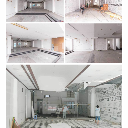
EL GAUCHO
EL GAUCHO
CN Lotte Mall - Tây Hồ
CN Wink Hotel - Đà Nẵng
31
32
EL GAUCHO
EL GAUCHO
CN Tràng Tiền, Hà Nội
CN Hai Bà Trưng - Q.1
33
34
EL GAUCHO
EL GAUCHO
CN Đà Nẵng
CN Lê Lợi