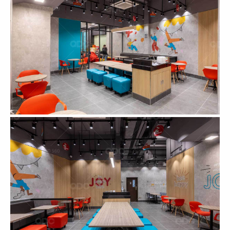
111
112
THAI MARKET
PAT KAO THAI 1
CN Phan Xích Long
CN Mỹ Tho
113
114
PAT KAO THAI 2
PAT KAO THAI 3
CN Bến Tre
CN Mỹ Tho
115
116
LOTUS BLOOM