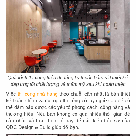
129
130
FLORA HAVEN
HIRO SUSHI
CN San Jose - USA
CN Bến Tre
131
132
TOWA SUSHI
TOSHIRO
Quá trình thi công luôn đi đúng kỹ thuật, bám sát thiết kế,
CN Long Xuyên
CN Tân Quy - Q.7
đáp ứng tốt chất lượng và thẩm mỹ sau khi hoàn thiện
Việc
thi công nhà hàng
theo chuỗi cần nhất là bản thiết
kế hoàn chỉnh và đội ngũ thi công có tay nghề cao để có
thể đảm bảo được các yếu tố phong cách, công năng và
thương hiệu. Nếu bạn không có quá nhiều thời gian để
cân nhắc và lựa chọn thì hãy để các kiến trúc sư của
133
134
QDC Design & Build giúp đỡ bạn.
KIWAMI
TÂN VINH NGUYÊN