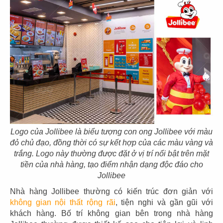
103
104
MUTSUMIAN
HERVÉ DINING
CN Lê Thánh Tôn - Q.1
CN Thảo Điền - Q.2
Logo của Jollibee là biểu tượng con ong Jollibee với màu
đỏ chủ đạo, đồng thời có sự kết hợp của các màu vàng và
trắng. Logo này thường được đặt ở vị trí nổi bật trên mặt
105
106
tiền của nhà hàng, tạo điểm nhận dạng độc đáo cho
Jollibee
TRỐNG CƠM
DON CHICKEN
Nhà hàng Jollibee thường có kiến trúc đơn giản với
CN Mega Mall - Q.9
CN Long Khánh
không gian nội thất rộng rãi
, tiện nghi và gần gũi với
khách hàng. Bố trí không gian bên trong nhà hàng