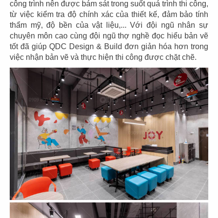
công trình nên được bám sát trong suốt quá trình thi công,
từ việc kiểm tra độ chính xác của thiết kế, đảm bảo tính
thẩm mỹ, độ bền của vật liệu,... Với đội ngũ nhân sự
125
126
chuyên môn cao cùng đội ngũ thợ nghề đọc hiểu bản vẽ
tốt đã giúp QDC Design & Build đơn giản hóa hơn trong
LEGATO COFFEE
MAMA'S DIMSUM
việc nhận bản vẽ và thực hiện thi công được chặt chẽ.
TP. Tân An
TP. Tân An
127
128
LIÊN HOA BAKERY
MCQ FOODCOURT
CN Đà Lạt
CN Mirrabooka, Australia