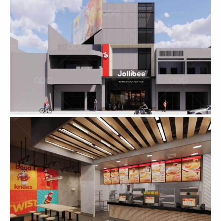
07
08
KOI THÉ
KOI THÉ
CN Tân Sơn Nhì
CN Pearl Plaza
09
10
KOI THÉ
KOI THÉ
CN Nguyễn Tri Phương
CN Estella