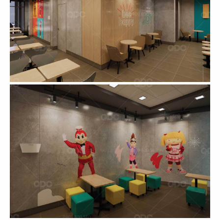
CN Gò Vấp
CN Nguyễn Tri Phương
17
18
DRAGON HOTPOT
DRAGON HOTPOT
CN Cao Thắng
CN Vincom Q9
19
20
DRAGON HOTPOT
DRAGON HOTPOT
CN Landmark 81
CN Trần Quang Khải