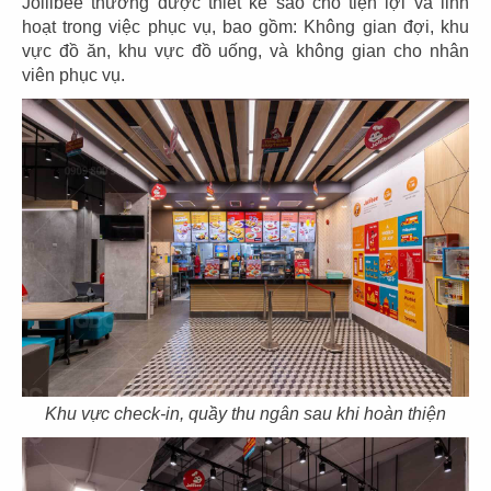
Jollibee thường được thiết kế sao cho tiện lợi và linh
hoạt trong việc phục vụ, bao gồm: Không gian đợi, khu
vực đồ ăn, khu vực đồ uống, và không gian cho nhân
viên phục vụ.
107
108
DON CHICKEN
DON CHICKEN
Thảo Điền, Q.2
CN Hai Bà Trưng - Q.1
109
110
DON CHICKEN
THAI MARKET
CN Điện Biên Phủ - Q.BT
CN Emart Gò Vấp
Khu vực check-in, quầy thu ngân sau khi hoàn thiện