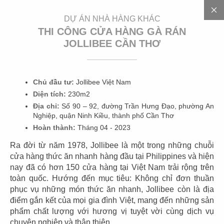
EN
DỰ ÁN NHÀ HÀNG KHÁC
THI CÔNG CỬA HÀNG GÀ RÁN
JOLLIBEE CẦN THƠ
3
0
0
+
D
Ự
Á
N
Chủ đầu tư:
Jollibee Việt Nam
Diện tích:
230m2
Địa chỉ:
Số 90 – 92, đường Trần Hưng Đạo, phường An
Nghiệp, quận Ninh Kiều, thành phố Cần Thơ
Hoàn thành:
Tháng 04 - 2023
Ra đời từ năm 1978, Jollibee là một trong những chuỗi
cửa hàng thức ăn nhanh hàng đầu tại Philippines và hiện
nay đã có hơn 150 cửa hàng tại Việt Nam trải rộng trên
01
02
toàn quốc. Hướng đến mục tiêu: Không chỉ đơn thuần
phục vụ những món thức ăn nhanh, Jollibee còn là địa
HIGHLANDS
HIGHLANDS
điểm gắn kết của mọi gia đình Việt, mang đến những sản
CN Cát Lái
CN Sunwah Pearl
phẩm chất lượng với hương vị tuyệt vời cùng dịch vụ
chuyên nghiệp và thân thiện.