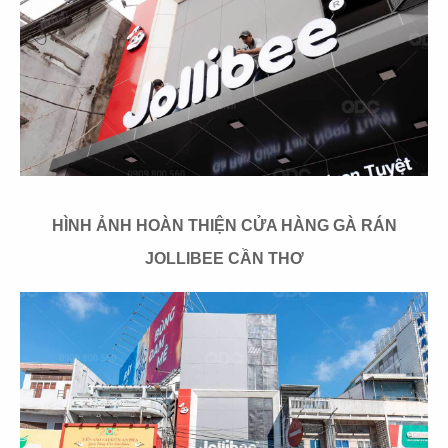
93
94
HANA YA SHIKI
TOHOKU
CN Gò Vấp
CN Vincom Đồng Khởi
HÌNH ẢNH HOÀN THIỆN CỬA HÀNG GÀ RÁN
95
96
JOLLIBEE CẦN THƠ
LAMBRO
SƠN THỦY
CN Q.3
CN Phạm Ngọc Thạch
97
98