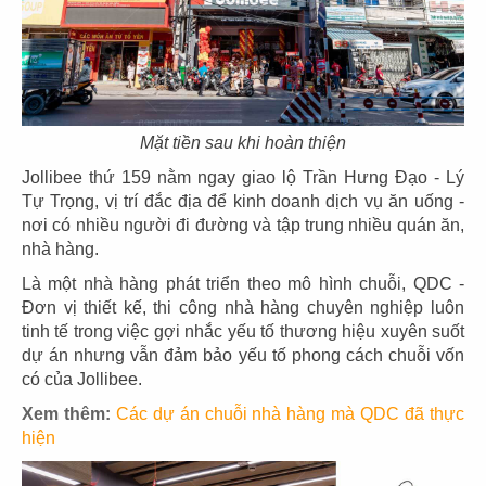
HANA VEGETARIAN
VÔ ÚY
CN Bình Tân
CN Gò Vấp
Mặt tiền sau khi hoàn thiện
Jollibee thứ 159 nằm ngay giao lộ Trần Hưng Đạo - Lý
99
100
Tự Trọng, vị trí đắc địa để kinh doanh dịch vụ ăn uống -
nơi có nhiều người đi đường và tập trung nhiều quán ăn,
DIỆU CÁT TƯỜNG
GENJI
nhà hàng.
CN Tân Bình
CN Nauy
Là một nhà hàng phát triển theo mô hình chuỗi, QDC -
Đơn vị thiết kế, thi công nhà hàng chuyên nghiệp luôn
tinh tế trong việc gợi nhắc yếu tố thương hiệu xuyên suốt
dự án nhưng vẫn đảm bảo yếu tố phong cách chuỗi vốn
có của Jollibee.
101
102
Xem thêm:
Các dự án chuỗi nhà hàng mà QDC đã thực
hiện
THAI BUCKHEAD
NGÔ RESTAURANT
CN Hoa Kỳ
CN CH CZECH