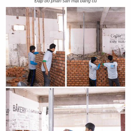
Đập bỏ phần sàn mặt bằng cũ
39
40
EL GAUCHO
BOTEJYU
CN Vũng Tàu
CN Vincom Quang Trung
41
42
BOTEJYU
BOTEJYU
CN Vincom Đồng Khởi, Quận 1
CN Crescent Mall - Q.7