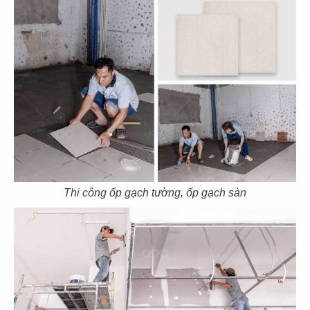
CHUBBY YO
CHUBBY YO
CN Thảo Điền
CN Celadon City
49
50
BAOZ DIMSUM
BAOZ DIMSUM
CN Thuận Kiều - Q.5
CN Lê Đại Hành - Q.11
Thi công ốp gạch tường, ốp gạch sàn
51
52
BAOZ DIMSUM
BAOZ HOTPOT
CN Nguyễn Tri Phương
CN Nguyễn Tri Phương - Q.5