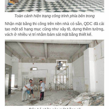
Toàn cảnh hiện trạng công trình phía bên trong
Nhận mặt bằng thi công trên nền nhà có sẵn, QDC đã cải
tạo một số hạng mục cũng như xây tô, dựng thêm tường,
35
36
vách ở nhiều vị trí nhằm bám sát mặt bằng thiết kế.
EL GAUCHO
EL GAUCHO
CN Thiso Mall
CN Hội An
37
38
EL GAUCHO
EL GAUCHO
CN Hà Nội
CN Trần Hưng Đạo