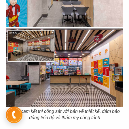
139
140
BA BA KỶ NGUYÊN
HAI XỊ
CN Vinhomes Grand Park
CN. Thủ Dầu Một
141
142
O TEM
RESKI HOTPOT
CN Hưng Phước 3 - Q.7
CN Cityland Gò Vấp
QDC cam kết thi công sát với bản vẽ thiết kế, đảm bảo
đúng tiến độ và thẩm mỹ công trình