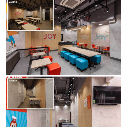
CN Hải Phòng
CN Nguyễn Chí Thanh - Q.5
135
136
YUE QIAN HUI
YUE QIAN HUI
Landmark 6
CN Phú Mỹ Hưng - Q.7
137
138
LUK DING KI
LUK DING KI
CN Q. Bình Tân
CN Vinhomes Golden River