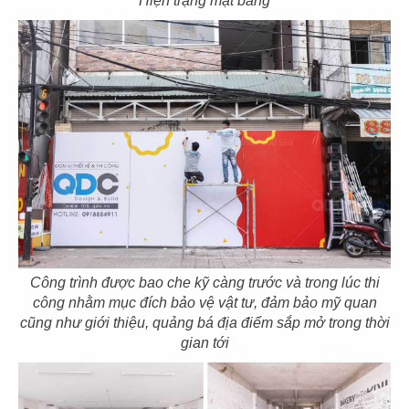
Hiện trạng mặt bằng
25
26
EL GAUCHO
EL GAUCHO
CN Phú Mỹ Hưng
CN Hikari - Bình Dương
27
28
EL GAUCHO
EL GAUCHO
CN Xuân Thủy Q.2
CN Vincom Long Biên
Công trình được bao che kỹ càng trước và trong lúc thi
công nhằm mục đích bảo vệ vật tư, đảm bảo mỹ quan
cũng như giới thiệu, quảng bá địa điểm sắp mở trong thời
gian tới
29
30