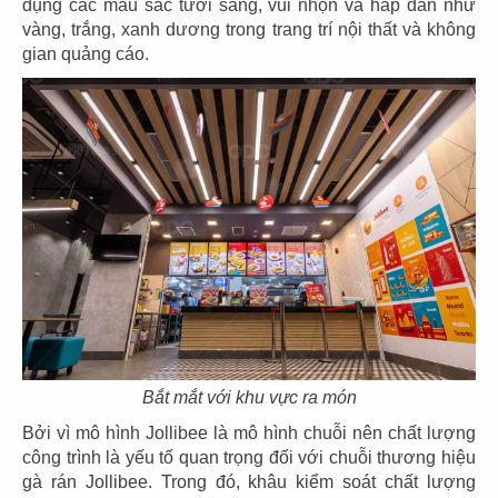
dụng các màu sắc tươi sáng, vui nhộn và hấp dẫn như
vàng, trắng, xanh dương trong trang trí nội thất và không
gian quảng cáo.
121
122
PHỞ HÀ NỘI
LEKAO'S COFFEE
CN Milpitas - USA
CN Bến Tre
123
124
LEKAO'S COFFEE
KING COFFEE
Bắt mắt với khu vực ra món
CN Bến Tre
CN Bạc liêu
Bởi vì mô hình Jollibee là mô hình chuỗi nên chất lượng
công trình là yếu tố quan trọng đối với chuỗi thương hiệu
gà rán Jollibee. Trong đó, khâu kiểm soát chất lượng