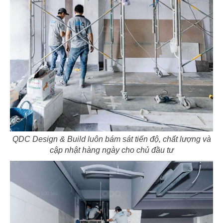
71
72
BẾP TRUNG TÂM
JOLLIBEE
The Street
CN Cần Thơ
QDC Design & Build luôn bám sát tiến độ, chất lượng và
73
74
cập nhật hàng ngày cho chủ đầu tư
JOLLIBEE
JOLLIBEE
CN Long Khánh
CN Vĩnh Long