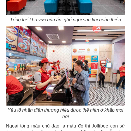
COFFEE
AFFA COFFEE
CN Nghệ An
CN P.14 - Q. Gò Vấp
Tổng thể khu vực bàn ăn, ghế ngồi sau khi hoàn thiện
117
118
PHỞ HÀ NỘI
PHỞ HÀ NỘI
CN Berkeley, USA
Palo Alto
119
120
Yếu tố nhận diện thương hiệu được thể hiện ở khắp mọi
nơi
PHỞ HÀ NỘI
PHỞ HÀ NỘI
Fountain Valley
CN San Jose - USA
Ngoài tông màu chủ đạo là màu đỏ thì Jollibee còn sử