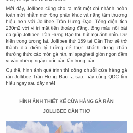
Mới đây, Jollibee cũng cho ra mắt một chi nhánh hoàn
toàn mới nhằm mở rộng phân khúc và nâng tầm thương
hiệu hơn với Jollibee Trần Hưng Đạo. Tổng diện tích
230m2 với vị trí mặt tiền thoáng đãng, tông màu nổi bật
03
04
đã giúp Jollibee Trần Hưng Đạo thu hút mọi ánh nhìn. Dự
PHÊ LA
KATINAT
kiến trong tương lai, Jollibee thứ 159 tại Cần Thơ sẽ trở
CN Biên Hòa
CN 3/2
thành địa điểm lý tưởng để thực khách dừng chân
thưởng thức các món gà rán, mì spaghetti giòn ngon đậm
vị vào những ngày cuối tuần lẫn trong tuần.
Cụ thể, hình ảnh quá trình
thi công chuỗi cửa hàng
gà
rán Jollibee Trần Hưng Đạo ra sao, hãy cùng QDC tìm
hiểu ngay sau đây nhé!
05
06
KATINAT
CHEESE COFFEE
HÌNH ẢNH THIẾT KẾ CỬA HÀNG GÀ RÁN
CN Waterbus
CN Đà Nẵng
JOLLIBEE CẦN THƠ