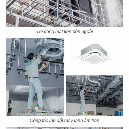
CN Mạc Đĩnh Chi - Quận 1
CN Cách mạng tháng 8 - Q.3
Thi công mặt tiền bên ngoài
67
68
THE STREET
THE STREET
CN Lê Văn Sỹ - Quận 3
CN Nguyễn Thái Bình - Q.1
69
70
THE STREET
THE STREET
Pasteur Q.3
CN Nguyễn Thị Minh Khai -Q.3
Công tác lắp đặt máy lạnh âm trần