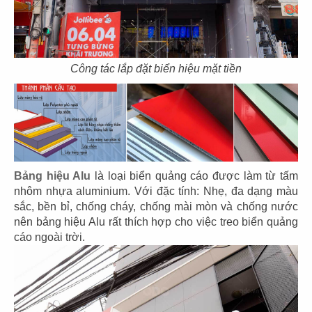
89
90
Công tác lắp đặt biển hiệu mặt tiền
SUSHI MASA
TOKYO DELI
CN Thạch Thị Thanh - Q.1
CN Khu đô thị SALA - Q.2
Bảng hiệu Alu
là loại biển quảng cáo được làm từ tấm
nhôm nhựa aluminium. Với đặc tính: Nhẹ, đa dạng màu
91
92
sắc, bền bỉ, chống cháy, chống mài mòn và chống nước
nên bảng hiệu Alu rất thích hợp cho việc treo biển quảng
UNAGI
DENKI
cáo ngoài trời.
CN Thái Văn Lung
CN Thảo Điền, Q.2