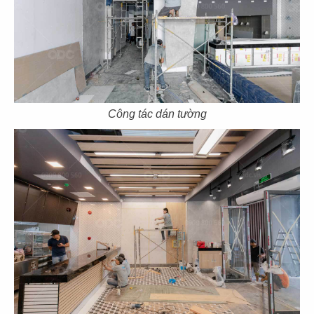
75
76
HẢI SẢN HOÀNG GIA
HẢI SẢN HOÀNG GIA
CN Mũi Né
CN Lý Tự Trọng
Công tác dán tường
77
78
HẢI SẢN HOÀNG GIA
HẢI SẢN HOÀNG GIA
CN Ba tháng hai - Q.10
CN Nguyễn Văn Linh - Q.7