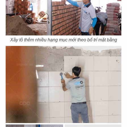
43
44
THE COFFEE HOUSE
THE COFFEE HOUSE
CN Vạn Hạnh Mall
CN Nha Trang
Xây tô thêm nhiều hạng mục mới theo bố trí mặt bằng
45
46
THE COFFEE HOUSE
THE COFFEE HOUSE
CN Nguyễn Tri Phương
CN Võ Văn Tần
47
48