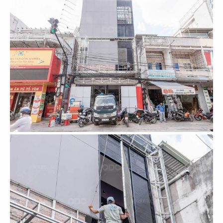
61
62
ASANOHA
THE STREET
CN Vincom Đồng Khởi, Quận 1
CN Nguyễn Thái Học
63
64
THE STREET
THE STREET
CN Sương Nguyệt Ánh
CN Phan Đăng Lưu
65
66
THE STREET
THE STREET