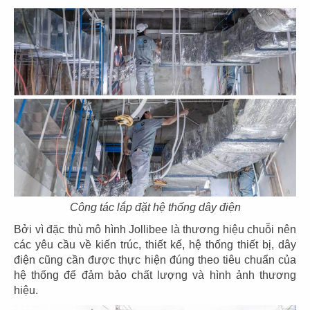
57
58
SOM TUM THAI
SOM TUM THAI
CN Vincom 3/2
CN Vincom Quang Trung
59
60
SOM TUM THAI
DÌ MAI
Công tác lắp đặt hệ thống dây điện
CN Estella Palace
CN VIncom Đồng Khởi
Bởi vì đặc thù mô hình Jollibee là thương hiệu chuỗi nên
các yêu cầu về kiến trúc, thiết kế, hệ thống thiết bị, dây
điện cũng cần được thực hiện đúng theo tiêu chuẩn của
hệ thống để đảm bảo chất lượng và hình ảnh thương
hiệu.