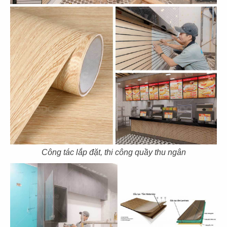
79
80
HẢI SẢN HOÀNG GIA
HẢI SẢN HOÀNG GIA
CN Phạm Văn Nghị - Q.7
CN Quốc Hương - Q.2
81
82
HẢI SẢN HOÀNG GIA
BARTELS
CN Trần Hưng Đạo - Q.1
CN Sonatus Building
Công tác lắp đặt, thi công quầy thu ngân
83
84
BARTELS
TAO CHA