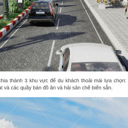
03
HLANDS
PHÊ LA
ah Pearl
CN Biên Hòa
07
hia thành 3 khu vực để du khách thoải mái lựa chọn:
át và các quầy bán đồ ăn và hải sản chế biến sẵn.
ESE COFFEE
KOI THÉ
Nẵng
CN Tân Sơn Nhì