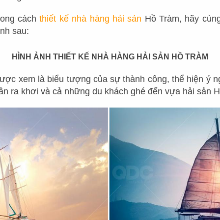
QUÁN CAFE – TRÀ SỮA
NHÀ HÀNG KHÁC
hong cách
thiết kế nhà hàng hải sản
Hồ Tràm, hãy cùng
BAR - LOUNGE
ảnh sau:
NHÀ HÀNG KHÁC
HÌNH ẢNH THIẾT KẾ NHÀ HÀNG HẢI SẢN HỒ TRÀM
KHÁCH SẠN - RESORT
ược xem là biểu tượng của sự thành công, thể hiện ý n
ân ra khơi và cả những du khách ghé đến vựa hải sản 