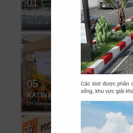
01
02
HIGHLANDS
HIG
CN Cát Lái
CN Sunw
05
06
Các kiot được phân c
sống, khu vực giải kh
KATINAT
CHE
CN Waterbus
CN Đà 