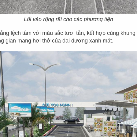
3
0
0
+
D
Ự
Á
N
Lối vào rộng rãi cho các phương tiện
ng lệch tâm với màu sắc tươi tắn, kết hợp cùng khung 
ng gian mang hơi thở của đại dương xanh mát.