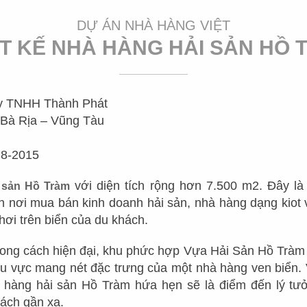
Mr.
DỰ ÁN NHÀ HÀNG VIỆT
ẾT KẾ NHÀ HÀNG HẢI SẢN HỒ 
GIỚI THIỆU
DỰ ÁN
TUYỂN
y TNHH Thành Phát
NHÀ HÀNG NHẬT
CHUỖI NHÀ HÀNG
VỀ CHÚNG TÔI
KHỐI 
Bà Rịa – Vũng Tàu
NHÀ HÀNG HOA
THIẾT KẾ NHÀ HÀNG LẨU
TẦM NHÌN - SỨ MỆNH
KHỐI C
8-2015
NƯỚNG - BBQ
NHÀ HÀNG INDOCHINE
DỊCH VỤ
KHỐI 
với diện tích rộng hơn 7.500 m2. Đây l
i sản Hồ Tràm
NHÀ HÀNG SUSHI
 nơi mua bán kinh doanh hải sản, nhà hàng dạng kiot
NHÀ HÀNG VIỆT
QUY TRÌNH LÀM VIỆC
VỊ TRÍ
NHÀ HÀNG DIMSUM
hơi trên biển của du khách.
NHÀ HÀNG ÂU
ĐỘI NGŨ QUẢN LÝ
THIẾT KẾ NHÀ HÀNG HẢI
ong cách hiện đại, khu phức hợp Vựa Hải Sản Hồ Tràm n
SẢN
THIẾT KẾ NHÀ HÀNG HÀN
hu vực mang nét đặc trưng của một nhà hàng ven biển. V
ĐỘI NGŨ SẢN XUẤT
 hàng hải sản Hồ Tràm hứa hẹn sẽ là điểm đến lý tư
NHÀ HÀNG TIỆC CƯỚI
NHÀ HÀNG THÁI
DỰ TOÁN CHI PHÍ
hách gần xa.