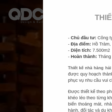
THI
-
Chủ đầu tư:
Công t
-
Địa điểm:
Hồ Tràm, 
-
Diện tích:
7.500m2
-
Hoàn thành:
Tháng 
Thiết kế nhà hàng hả
được quy hoạch thành
phục vụ nhu cầu vui c
Được thiết kế theo ph
khéo léo theo từng k
biển thoáng mát, nhà
hành, đối tác và du k