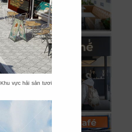
04
KATINAT
CN 3/2
08
 Khu vực hải sản tươi
KOI THÉ
CN Pearl Plaza