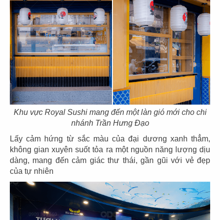
111
112
THAI MARKET
PAT KAO THAI 1
CN Phan Xích Long
CN Mỹ Tho
113
114
Khu vực Royal Sushi mang đến một làn gió mới cho chi
nhánh Trần Hưng Đạo
PAT KAO THAI 2
PAT KAO THAI 3
CN Bến Tre
CN Mỹ Tho
Lấy cảm hứng từ sắc màu của đại dương xanh thẳm,
không gian xuyên suốt tỏa ra một nguồn năng lượng dịu
dàng, mang đến cảm giác thư thái, gần gũi với vẻ đẹp
của tự nhiên
115
116
LOTUS BLOOM