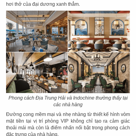
hơi thở của đại dương xanh thẳm.
07
08
KOI THÉ
KOI THÉ
CN Tân Sơn Nhì
CN Pearl Plaza
09
10
KOI THÉ
KOI THÉ
CN Nguyễn Tri Phương
CN Estella
Phong cách Địa Trung Hải và Indochine thường thấy tại
các nhà hàng
Đường cong mềm mại và nhẹ nhàng từ thiết kế hình vòm
mặt tiền tại vị trí phòng VIP không chỉ tạo ra cảm giác
thoải mái mà còn là điểm nhấn nổi bật trong phong cách
đặc trưng của nhà hàng.