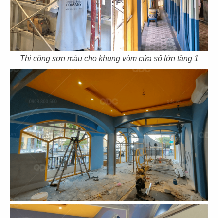
79
80
HẢI SẢN HOÀNG GIA
HẢI SẢN HOÀNG GIA
CN Phạm Văn Nghị - Q.7
CN Quốc Hương - Q.2
Thi công sơn màu cho khung vòm cửa số lớn tầng 1
81
82
HẢI SẢN HOÀNG GIA
BARTELS
CN Trần Hưng Đạo - Q.1
CN Sonatus Building
83
84
BARTELS
TAO CHA