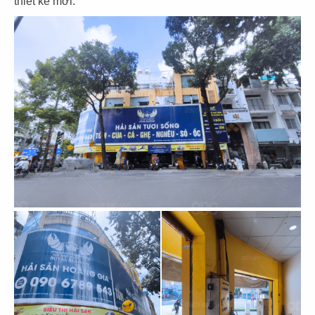
thiết kế mới.
71
72
BẾP TRUNG TÂM
JOLLIBEE
The Street
CN Cần Thơ
73
74
JOLLIBEE
JOLLIBEE
CN Long Khánh
CN Vĩnh Long