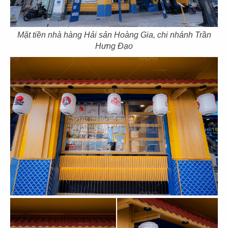
Mặt tiền nhà hàng Hải sản Hoàng Gia, chi nhánh Trần
107
108
Hưng Đạo
DON CHICKEN
DON CHICKEN
Thảo Điền, Q.2
CN Hai Bà Trưng - Q.1
109
110
DON CHICKEN
THAI MARKET
CN Điện Biên Phủ - Q.BT
CN Emart Gò Vấp