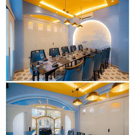
125
126
LEGATO COFFEE
MAMA'S DIMSUM
TP. Tân An
TP. Tân An
127
128
LIÊN HOA BAKERY
MCQ FOODCOURT
CN Đà Lạt
CN Mirrabooka, Australia