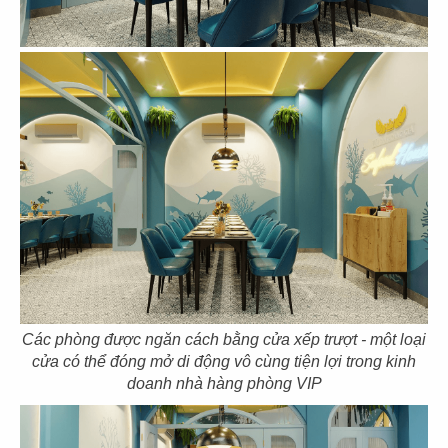
57
58
SOM TUM THAI
SOM TUM THAI
CN Vincom 3/2
CN Vincom Quang Trung
59
60
SOM TUM THAI
DÌ MAI
CN Estella Palace
CN VIncom Đồng Khởi
Các phòng được ngăn cách bằng cửa xếp trượt - một loại
cửa có thể đóng mở di động vô cùng tiện lợi trong kinh
doanh nhà hàng phòng VIP