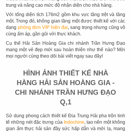
trung và nâng cao mức độ nhận diện cho nhà hàng.
Với tổng diện tích 176m2 gồm khu vực tầng trệt và tầng
một. Trong đó, không gian tầng một được thiết kế với các
dạng
phòng đơn VIP hiện đại
, sang trọng nhưng cũng vô
03
04
cùng ấm áp, gần gũi với thực khách.
PHÊ LA
KATINAT
Cụ thể Hải Sản Hoàng Gia chi nhánh Trần Hưng Đạo
CN Biên Hòa
CN 3/2
mang một vẻ đẹp mới sau hoàn thiện như thế nào? Mời
mọi người cùng theo dõi bài viết ngay sau đây!
HÌNH ẢNH THIẾT KẾ NHÀ
HÀNG HẢI SẢN HOÀNG GIA -
05
06
CHI NHÁNH TRẦN HƯNG ĐẠO
KATINAT
CHEESE COFFEE
Q,1
CN Waterbus
CN Đà Nẵng
Sử dụng phong cách thiết kế Địa Trung Hải pha trộn tinh
tế những nét đặc trưng của
Indochine
, tạo nên một không
gian ẩm thực hải sản đầy sức hấp dẫn và mới lạ, mang