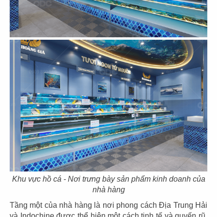
43
44
THE COFFEE HOUSE
THE COFFEE HOUSE
CN Vạn Hạnh Mall
CN Nha Trang
45
46
THE COFFEE HOUSE
THE COFFEE HOUSE
CN Nguyễn Tri Phương
CN Võ Văn Tần
Khu vực hồ cá - Nơi trưng bày sản phẩm kinh doanh của
nhà hàng
47
48
Tầng một của nhà hàng là nơi phong cách Địa Trung Hải
và Indochine được thể hiện một cách tinh tế và quyến rũ.