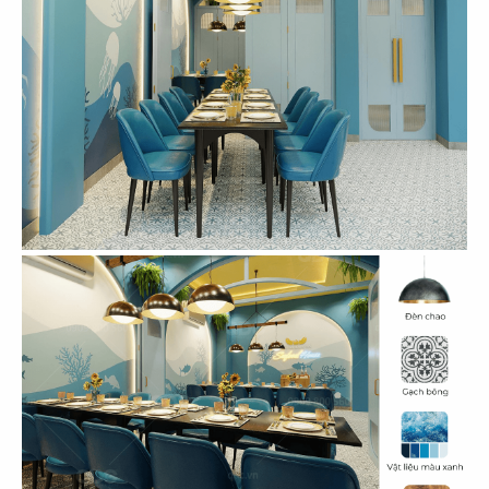
61
62
ASANOHA
THE STREET
CN Vincom Đồng Khởi, Quận 1
CN Nguyễn Thái Học
63
64
THE STREET
THE STREET
CN Sương Nguyệt Ánh
CN Phan Đăng Lưu
65
66
THE STREET
THE STREET