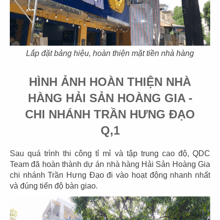
HANA VEGETARIAN
VÔ ÚY
CN Bình Tân
CN Gò Vấp
Lắp đặt bảng hiệu, hoàn thiện mặt tiền nhà hàng
HÌNH ẢNH HOÀN THIỆN NHÀ
99
100
HÀNG HẢI SẢN HOÀNG GIA -
DIỆU CÁT TƯỜNG
GENJI
CHI NHÁNH TRẦN HƯNG ĐẠO
CN Tân Bình
CN Nauy
Q,1
Sau quá trình thi công tỉ mỉ và tập trung cao độ, QDC
Team đã hoàn thành dự án nhà hàng Hải Sản Hoàng Gia
chi nhánh Trần Hưng Đạo đi vào hoạt động nhanh nhất
và đúng tiến độ bàn giao.
101
102
THAI BUCKHEAD
NGÔ RESTAURANT
CN Hoa Kỳ
CN CH CZECH