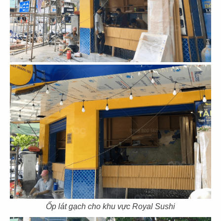
89
90
SUSHI MASA
TOKYO DELI
CN Thạch Thị Thanh - Q.1
CN Khu đô thị SALA - Q.2
91
92
UNAGI
DENKI
CN Thái Văn Lung
CN Thảo Điền, Q.2
Ốp lát gạch cho khu vực Royal Sushi