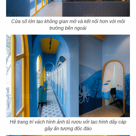
Cửa sổ lớn tạo không gian mở và kết nối hơn với môi
trường bên ngoài
121
122
PHỞ HÀ NỘI
LEKAO'S COFFEE
CN Milpitas - USA
CN Bến Tre
123
124
LEKAO'S COFFEE
KING COFFEE
CN Bến Tre
CN Bạc liêu
Hệ trang trí vách hình ảnh tủ rượu với tạo hình dây cáp
gây ấn tượng độc đáo