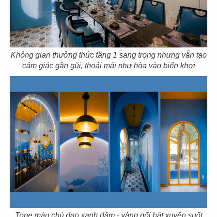
129
130
FLORA HAVEN
HIRO SUSHI
CN San Jose - USA
CN Bến Tre
Không gian thưởng thức tầng 1 sang trọng nhưng vẫn tạo
cảm giác gần gũi, thoải mái như hòa vào biển khơi
131
132
TOWA SUSHI
TOSHIRO
CN Long Xuyên
CN Tân Quy - Q.7
133
134
KIWAMI
TÂN VINH NGUYÊN
Tone màu chủ đạo xanh đậm - vàng nổi bật xuyên suốt