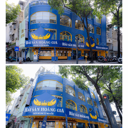
103
104
MUTSUMIAN
HERVÉ DINING
CN Lê Thánh Tôn - Q.1
CN Thảo Điền - Q.2
105
106
TRỐNG CƠM
DON CHICKEN
CN Mega Mall - Q.9
CN Long Khánh