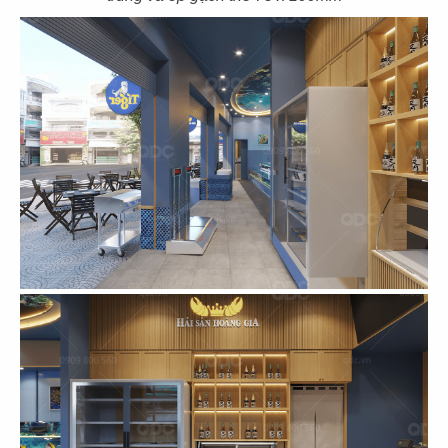
35
36
EL GAUCHO
EL GAUCHO
CN Thiso Mall
CN Hội An
37
38
EL GAUCHO
EL GAUCHO
CN Hà Nội
CN Trần Hưng Đạo