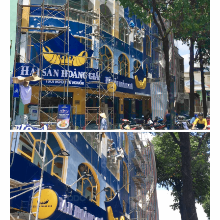
93
94
HANA YA SHIKI
TOHOKU
CN Gò Vấp
CN Vincom Đồng Khởi
95
96
LAMBRO
SƠN THỦY
CN Q.3
CN Phạm Ngọc Thạch
97
98