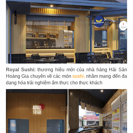
25
26
EL GAUCHO
EL GAUCHO
CN Phú Mỹ Hưng
CN Hikari - Bình Dương
27
28
Royal Sushi:
thương hiệu mới của nhà hàng Hải Sản
Hoàng Gia chuyên về các món
sushi,
nhằm mang đến đa
EL GAUCHO
EL GAUCHO
dạng hóa trải nghiệm ẩm thực cho thực khách
CN Xuân Thủy Q.2
CN Vincom Long Biên
29
30