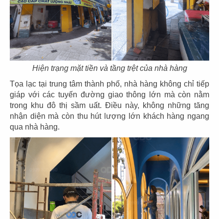
75
76
HẢI SẢN HOÀNG GIA
HẢI SẢN HOÀNG GIA
CN Mũi Né
CN Lý Tự Trọng
Hiện trạng mặt tiền và tầng trệt của nhà hàng
Tọa lạc tại trung tâm thành phố, nhà hàng không chỉ tiếp
giáp với các tuyến đường giao thông lớn mà còn nằm
trong khu đô thị sầm uất. Điều này, không những tăng
nhận diện mà còn thu hút lượng lớn khách hàng ngang
77
78
qua nhà hàng.
HẢI SẢN HOÀNG GIA
HẢI SẢN HOÀNG GIA
CN Ba tháng hai - Q.10
CN Nguyễn Văn Linh - Q.7