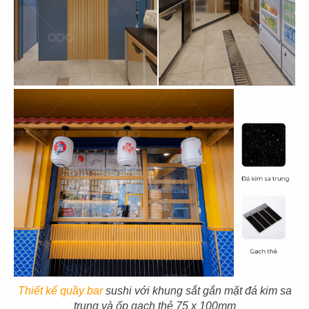
EL GAUCHO
EL GAUCHO
CN Lotte Mall - Tây Hồ
CN Wink Hotel - Đà Nẵng
31
32
EL GAUCHO
EL GAUCHO
CN Tràng Tiền, Hà Nội
CN Hai Bà Trưng - Q.1
33
34
EL GAUCHO
EL GAUCHO
Thiết kế quầy bar
sushi với khung sắt gắn mặt đá kim sa
CN Đà Nẵng
CN Lê Lợi
trung và ốp gạch thẻ 75 x 100mm