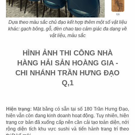
CN Mạc Đĩnh Chi - Quận 1
CN Cách mạng tháng 8 - Q.3
Dựa theo màu sắc chủ đạo kết hợp thêm một số vật liệu
khác: gạch bông, gỗ, đèn chao tạo cảm giác đa dạng về
vật liệu, màu sắc
67
68
HÌNH ẢNH THI CÔNG NHÀ
THE STREET
THE STREET
HÀNG HẢI SẢN HOÀNG GIA -
CN Lê Văn Sỹ - Quận 3
CN Nguyễn Thái Bình - Q.1
CHI NHÁNH TRẦN HƯNG ĐẠO
Q,1
69
70
Hiện trạng:
Mặt bằng có sẵn tại số 180 Trần Hưng Đạo,
hiện vẫn còn đang kinh doanh hoạt động. Tuy nhiên, hiện
THE STREET
THE STREET
trạng cơ bản đã xuống cấp nên cần cải tạo toàn diện, nới
Pasteur Q.3
CN Nguyễn Thị Minh Khai -Q.3
rộng diện tích khu vực sushi và tiến hành trang trí theo