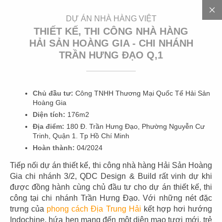
EN
DỰ ÁN NHÀ HÀNG VIỆT
THIẾT KẾ, THI CÔNG NHÀ HÀNG
HẢI SẢN HOÀNG GIA - CHI NHÁNH
TRẦN HƯNG ĐẠO Q,1
3
0
0
+
D
Ự
Á
N
Chủ đầu tư:
Công TNHH Thương Mại Quốc Tế Hải Sản
Hoàng Gia
Diện tích:
176m2
Địa điểm:
180 Đ. Trần Hưng Đạo, Phường Nguyễn Cư
Trinh, Quận 1. Tp Hồ Chí Minh
Hoàn thành:
04/2024
Tiếp nối dự án thiết kế, thi công nhà hàng Hải Sản Hoàng
01
02
Gia chi nhánh 3/2, QDC Design & Build rất vinh dự khi
được đồng hành cùng chủ đầu tư cho dự án thiết kế, thi
HIGHLANDS
HIGHLANDS
công tại chi nhánh Trần Hưng Đạo. Với những nét đặc
CN Cát Lái
CN Sunwah Pearl
trưng của
phong cách Địa Trung Hải
kết hợp hơi hướng
Indochine, hứa hẹn mang đến một diện mạo tươi mới, trẻ