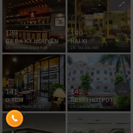
139
140
BA BA KỶ NGUYÊN
HAI XỊ
CN Vinhomes Grand Park
CN. Thủ Dầu Một
141
142
O TEM
RESKI HOTPOT
CN Hưng Phước 3 - Q.7
CN Cityland Gò Vấp