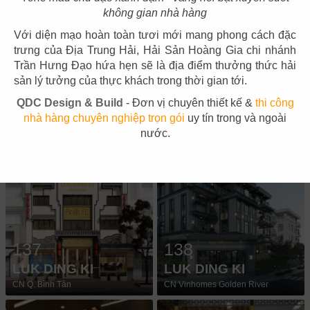
CN Hải Phòng
CN Nguyễn Chí Thanh - Q.5
không gian nhà hàng
Với diện mạo hoàn toàn tươi mới mang phong cách đặc
trưng của Địa Trung Hải, Hải Sản Hoàng Gia chi nhánh
Trần Hưng Đạo hứa hẹn sẽ là địa điểm thưởng thức hải
sản lý tưởng của thực khách trong thời gian tới.
QDC Design & Build
- Đơn vị chuyên thiết kế &
thi công
135
136
nhà hàng chuyên nghiệp trọn gói
uy tín trong và ngoài
YUE QIAN HUI
YUE QIAN HUI
nước.
Landmark 6
CN Phú Mỹ Hưng - Q.7
137
138
LUK DING KI
LUK DING KI
CN Q. Bình Tân
CN Vinhomes Golden River