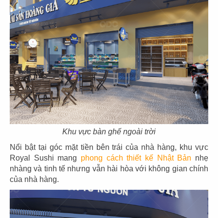
21
22
SAN FU LOU
SAN FU LOU
CN Hikari - Bình Dương
CN Vincom Đồng Khởi
Khu vực bàn ghế ngoài trời
23
24
Nổi bật tại góc mặt tiền bên trái của nhà hàng, khu vực
HOÀNG TÂM
HOÀNG TÂM
Royal Sushi mang
phong cách thiết kế Nhật Bản
nhẹ
CN Vinhomes - Q. Bình Thạnh
CN Nguyễn Cảnh Chân - Q.1
nhàng và tinh tế nhưng vẫn hài hòa với không gian chính
của nhà hàng.