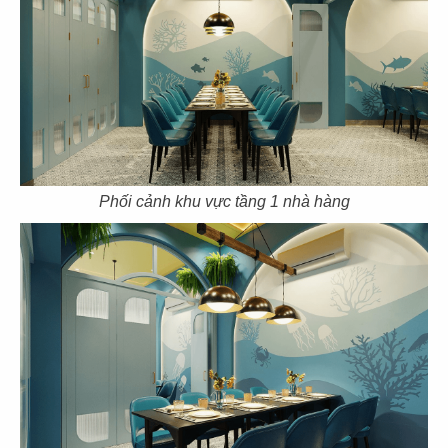
53
54
BẮC KIM THANG
BẮC KIM THANG
CN Marina IFC
CN Thiso Mall Sala
Phối cảnh khu vực tầng 1 nhà hàng
55
56
BẮC KIM THANG
BẮC KIM THANG
CN Crescent Mall
CN Estella Palace