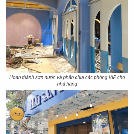
CN Thảo Điền, Q.2
CN Thủ Dầu Một
85
86
IPPUDO RAMEN
JIN DIN ROU
CN Lê Thánh Tôn - Q.1
CN Vincom Đồng Khởi - Q.1
Hoàn thành sơn nước và phân chia các phòng VIP cho
nhà hàng
87
88
SUSHI WAY
SUSHI WAY
CN PXL - Q.Bình Thạnh
CN Phạm Ngọc Thạch - Q.3