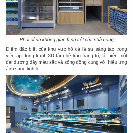
39
40
EL GAUCHO
BOTEJYU
Phối cảnh không gian tầng trệt của nhà hàng
CN Vũng Tàu
CN Vincom Quang Trung
Điểm đặc biệt của khu vực hồ cá là sự sáng tạo trong
việc áp dụng tranh 3D làm hệ trần trang trí, tái hiện một
đại dương đầy màu sắc và sống động cùng với hiệu ứng
ánh sáng tinh tế.
41
42
BOTEJYU
BOTEJYU
CN Vincom Đồng Khởi, Quận 1
CN Crescent Mall - Q.7