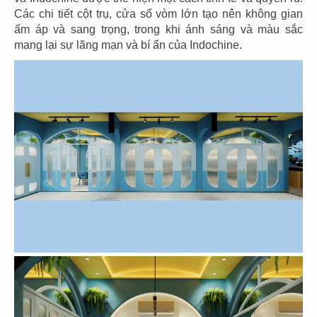
CHUBBY YO
CHUBBY YO
Các chi tiết cột trụ, cửa sổ vòm lớn tạo nên không gian
CN Thảo Điền
CN Celadon City
ấm áp và sang trọng, trong khi ánh sáng và màu sắc
mang lại sự lãng mạn và bí ẩn của Indochine.
49
50
BAOZ DIMSUM
BAOZ DIMSUM
CN Thuận Kiều - Q.5
CN Lê Đại Hành - Q.11
51
52
BAOZ DIMSUM
BAOZ HOTPOT
CN Nguyễn Tri Phương
CN Nguyễn Tri Phương - Q.5