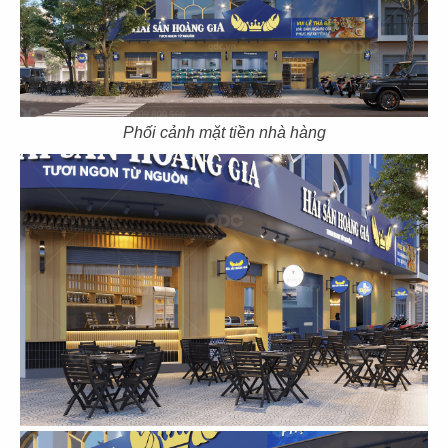
CN Gò Vấp
CN Nguyễn Tri Phương
Phối cảnh mặt tiền nhà hàng
17
18
DRAGON HOTPOT
DRAGON HOTPOT
CN Cao Thắng
CN Vincom Q9
19
20
DRAGON HOTPOT
DRAGON HOTPOT
CN Landmark 81
CN Trần Quang Khải