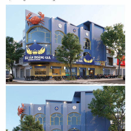
11
12
KOI THÉ
KOI CAFÉ
CN Biên Hòa
CN Nguyễn Đức Cảnh
13
14
KOI THÉ
KOI CAFÉ
CN Nguyễn Gia Trí
CN Q.3
15
16
AMERICANO
COFFEE
DAO NIU GUO