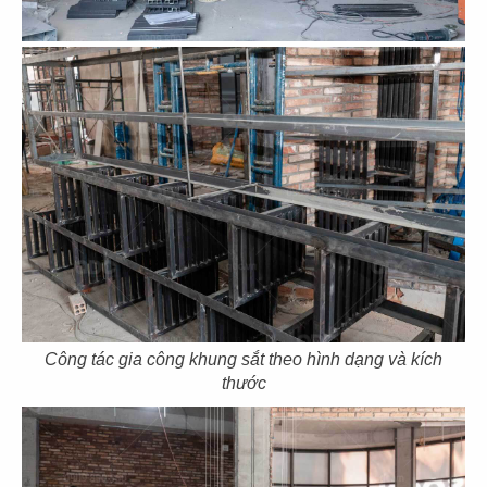
CN Mạc Đĩnh Chi - Quận 1
CN Cách mạng tháng 8 - Q.3
67
68
THE STREET
THE STREET
CN Lê Văn Sỹ - Quận 3
CN Nguyễn Thái Bình - Q.1
Công tác gia công khung sắt theo hình dạng và kích
thước
69
70
THE STREET
THE STREET
Pasteur Q.3
CN Nguyễn Thị Minh Khai -Q.3