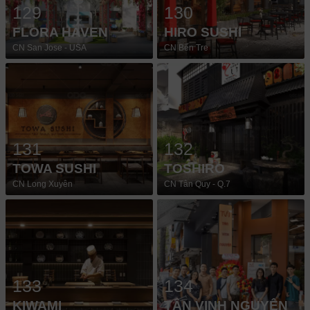
129
130
FLORA HAVEN
HIRO SUSHI
CN San Jose - USA
CN Bến Tre
131
132
TOWA SUSHI
TOSHIRO
CN Long Xuyên
CN Tân Quy - Q.7
133
134
KIWAMI
TÂN VINH NGUYÊN