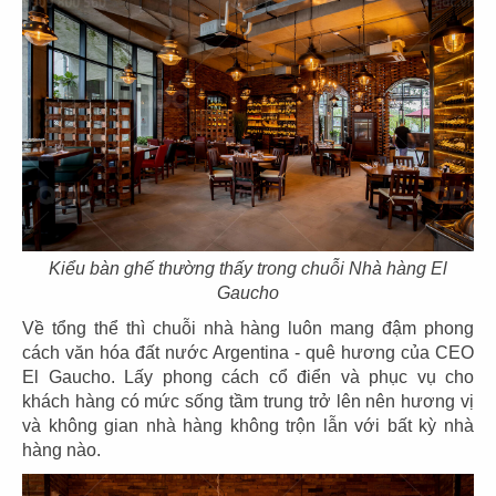
21
22
SAN FU LOU
SAN FU LOU
CN Hikari - Bình Dương
CN Vincom Đồng Khởi
Kiểu bàn ghế thường thấy trong chuỗi Nhà hàng El
Gaucho
23
24
Về tổng thể thì chuỗi nhà hàng luôn mang đậm phong
cách văn hóa đất nước Argentina - quê hương của CEO
HOÀNG TÂM
HOÀNG TÂM
El Gaucho. Lấy phong cách cổ điển và phục vụ cho
CN Vinhomes - Q. Bình Thạnh
CN Nguyễn Cảnh Chân - Q.1
khách hàng có mức sống tầm trung trở lên nên hương vị
và không gian nhà hàng không trộn lẫn với bất kỳ nhà
hàng nào.