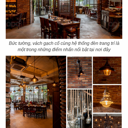
103
104
Bức tường, vách gạch cổ cùng hệ thống đèn trang trí là
MUTSUMIAN
HERVÉ DINING
một trong những điểm nhấn nổi bật tại nơi đây
CN Lê Thánh Tôn - Q.1
CN Thảo Điền - Q.2
105
106
TRỐNG CƠM
DON CHICKEN
CN Mega Mall - Q.9
CN Long Khánh