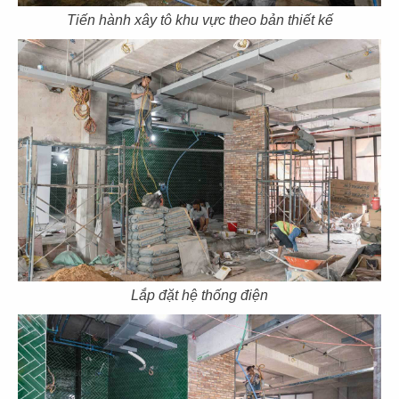
Tiến hành xây tô khu vực theo bản thiết kế
57
58
SOM TUM THAI
SOM TUM THAI
CN Vincom 3/2
CN Vincom Quang Trung
59
60
SOM TUM THAI
DÌ MAI
CN Estella Palace
CN VIncom Đồng Khởi
Lắp đặt hệ thống điện