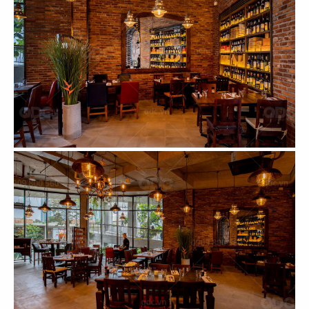
COFFEE
AFFA COFFEE
CN Nghệ An
CN P.14 - Q. Gò Vấp
117
118
PHỞ HÀ NỘI
PHỞ HÀ NỘI
CN Berkeley, USA
Palo Alto
119
120
PHỞ HÀ NỘI
PHỞ HÀ NỘI
Fountain Valley
CN San Jose - USA