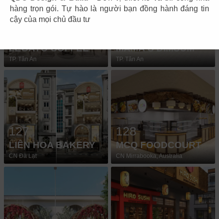
hàng trọn gói. Tự hào là người bạn đồng hành đáng tin
cậy của mọi chủ đầu tư
125
126
LEGATO COFFEE
MAMA'S DIMSUM
TP. Tân An
TP. Tân An
127
128
LIÊN HOA BAKERY
MCQ FOODCOURT
CN Đà Lạt
CN Mirrabooka, Australia