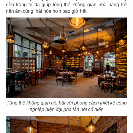
đèn trang trí đã giúp tổng thể không gian nhà hàng trở
111
112
nên ấm cúng, hài hòa hơn bao giờ hết.
THAI MARKET
PAT KAO THAI 1
CN Phan Xích Long
CN Mỹ Tho
113
114
PAT KAO THAI 2
PAT KAO THAI 3
CN Bến Tre
CN Mỹ Tho
Tổng thể không gian nổi bật với phong cách thiết kế công
nghiệp hiện đại pha lẫn nét cổ điển
115
116
LOTUS BLOOM