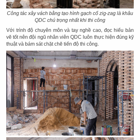
Công tác xây vách bằng tạo hình gạch cổ zig-zag là khâu
75
76
QDC chú trọng nhất khi thi công
HẢI SẢN HOÀNG GIA
HẢI SẢN HOÀNG GIA
Với trình độ chuyên môn và tay nghề cao, đọc hiểu bản
CN Mũi Né
CN Lý Tự Trọng
vẽ tốt nên đội ngũ nhân viên QDC luôn thực hiện đúng kỹ
thuật và bám sát chặt chẽ tiến độ thi công.
77
78
HẢI SẢN HOÀNG GIA
HẢI SẢN HOÀNG GIA
CN Ba tháng hai - Q.10
CN Nguyễn Văn Linh - Q.7