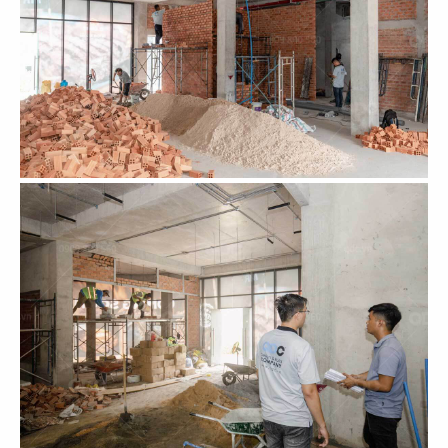
53
54
BẮC KIM THANG
BẮC KIM THANG
CN Marina IFC
CN Thiso Mall Sala
55
56
BẮC KIM THANG
BẮC KIM THANG
CN Crescent Mall
CN Estella Palace