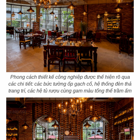
HANA VEGETARIAN
VÔ ÚY
CN Bình Tân
CN Gò Vấp
99
100
DIỆU CÁT TƯỜNG
GENJI
CN Tân Bình
CN Nauy
Phong cách thiết kế công nghiệp được thể hiện rõ qua
các chi tiết: các bức tường ốp gạch cổ, hệ thống đèn thả
trang trí, các hệ tủ rượu cùng gam màu tổng thể trầm ấm
101
102
THAI BUCKHEAD
NGÔ RESTAURANT
CN Hoa Kỳ
CN CH CZECH