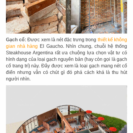
EL GAUCHO
EL GAUCHO
CN Lotte Mall - Tây Hồ
CN Wink Hotel - Đà Nẵng
Gạch cổ:
Được xem là nét đặc trưng trong
thiết kế không
gian nhà hàng
El Gaucho. Nhìn chung, chuỗi hệ thống
Steakhouse Argentina rất ưa chuộng lựa chọn vật tư có
31
32
hình dạng của loại gạch nguyên bản (hay còn gọi là gạch
EL GAUCHO
EL GAUCHO
cổ trang trí) này. Đây được xem là loại gạch mang nét cổ
CN Tràng Tiền, Hà Nội
CN Hai Bà Trưng - Q.1
điển nhưng vẫn có chút gì đó phá cách khá là thu hút
người nhìn.
33
34
EL GAUCHO
EL GAUCHO
CN Đà Nẵng
CN Lê Lợi