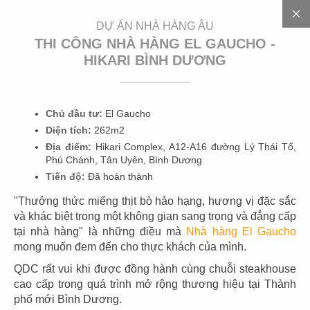
EN
DỰ ÁN NHÀ HÀNG ÂU
THI CÔNG NHÀ HÀNG EL GAUCHO -
HIKARI BÌNH DƯƠNG
3
0
0
+
D
Ự
Á
N
Chủ đầu tư:
El Gaucho
Diện tích:
262m2
Địa điểm:
Hikari Complex, A12-A16 đường Lý Thái Tổ,
Phú Chánh, Tân Uyên, Bình Dương
Tiến độ:
Đã hoàn thành
"Thưởng thức miếng thịt bò hảo hạng, hương vị đặc sắc
và khác biệt trong một không gian sang trọng và đẳng cấp
tại nhà hàng" là những điều mà
Nhà hàng El Gaucho
01
02
mong muốn đem đến cho thực khách của mình.
HIGHLANDS
HIGHLANDS
QDC rất vui khi được đồng hành cùng chuỗi steakhouse
CN Cát Lái
CN Sunwah Pearl
cao cấp trong quá trình mở rộng thương hiệu tại Thành
phố mới Bình Dương.