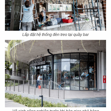
CN Thảo Điền, Q.2
CN Thủ Dầu Một
Lắp đặt hệ thống đèn treo tại quầy bar
85
86
IPPUDO RAMEN
JIN DIN ROU
CN Lê Thánh Tôn - Q.1
CN Vincom Đồng Khởi - Q.1
87
88
SUSHI WAY
SUSHI WAY
CN PXL - Q.Bình Thạnh
CN Phạm Ngọc Thạch - Q.3