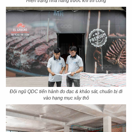
Hiện trạng nhà hàng trước khi thi công
CHUBBY YO
CHUBBY YO
CN Thảo Điền
CN Celadon City
49
50
BAOZ DIMSUM
BAOZ DIMSUM
CN Thuận Kiều - Q.5
CN Lê Đại Hành - Q.11
Đội ngũ QDC tiến hành đo đạc & khảo sát, chuẩn bị đi
vào hạng mục xây thô
51
52
BAOZ DIMSUM
BAOZ HOTPOT
CN Nguyễn Tri Phương
CN Nguyễn Tri Phương - Q.5