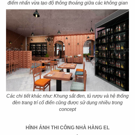
điểm nhấn vừa tạo độ thông thoáng giữa các không gian
39
40
EL GAUCHO
BOTEJYU
CN Vũng Tàu
CN Vincom Quang Trung
41
42
BOTEJYU
BOTEJYU
Các chi tiết khác như: Khung sắt đen, tủ rượu và hệ thống
CN Vincom Đồng Khởi, Quận 1
CN Crescent Mall - Q.7
đèn trang trí cổ điển cũng được sử dụng nhiều trong
concept
HÌNH ẢNH THI CÔNG NHÀ HÀNG EL