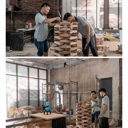
71
72
BẾP TRUNG TÂM
JOLLIBEE
The Street
CN Cần Thơ
73
74
JOLLIBEE
JOLLIBEE
CN Long Khánh
CN Vĩnh Long