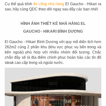
Cụ thể quá trình
thi công nhà hàng
El Gaucho - Hikari ra
sao, hãy cùng QDC theo dõi ngay sau đây các bạn nhé!
HÌNH ẢNH THIẾT KẾ NHÀ HÀNG EL
03
04
GAUCHO - HIKARI BÌNH DƯƠNG
PHÊ LA
KATINAT
CN Biên Hòa
CN 3/2
El Gaucho - Hikari Bình Dương với quy mô diện tích hơn
262m2 cùng 2 phân khu (khu vực phục vụ bên trong và
bên ngoài) phù hợp với nhiều nhóm đối tượng. Chắc
chắn đây sẽ là địa điểm chinh phục hoàn hảo các tín đồ
steak cao cấp trong và ngoài nước.
05
06
KATINAT
CHEESE COFFEE
CN Waterbus
CN Đà Nẵng