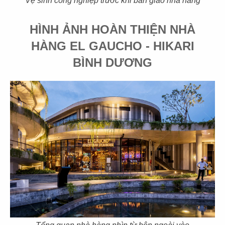
Vệ sinh công nghiệp trước khi bàn giao nhà hàng
HÌNH ẢNH HOÀN THIỆN NHÀ
HÀNG EL GAUCHO - HIKARI
89
90
BÌNH DƯƠNG
SUSHI MASA
TOKYO DELI
CN Thạch Thị Thanh - Q.1
CN Khu đô thị SALA - Q.2
91
92
UNAGI
DENKI
CN Thái Văn Lung
CN Thảo Điền, Q.2