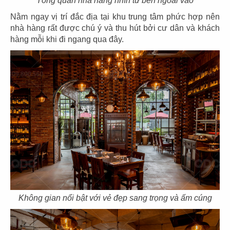
Tổng quan nhà hàng nhìn từ bên ngoài vào
Nằm ngay vị trí đắc địa tại khu trung tâm phức hợp nên
93
94
nhà hàng rất được chú ý và thu hút bởi cư dân và khách
HANA YA SHIKI
TOHOKU
hàng mỗi khi đi ngang qua đây.
CN Gò Vấp
CN Vincom Đồng Khởi
95
96
LAMBRO
SƠN THỦY
CN Q.3
CN Phạm Ngọc Thạch
Không gian nổi bật với vẻ đẹp sang trọng và ấm cúng
97
98