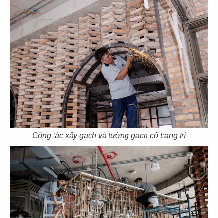
79
80
HẢI SẢN HOÀNG GIA
HẢI SẢN HOÀNG GIA
CN Phạm Văn Nghị - Q.7
CN Quốc Hương - Q.2
81
82
HẢI SẢN HOÀNG GIA
BARTELS
CN Trần Hưng Đạo - Q.1
CN Sonatus Building
Công tác xây gạch và tường gạch cổ trang trí
83
84
BARTELS
TAO CHA