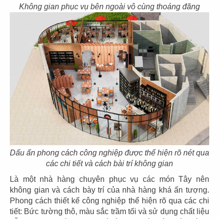
11
12
Không gian phục vụ bên ngoài vô cùng thoáng đãng
KOI THÉ
KOI CAFÉ
CN Biên Hòa
CN Nguyễn Đức Cảnh
13
14
KOI THÉ
KOI CAFÉ
CN Nguyễn Gia Trí
CN Q.3
Dấu ấn phong cách công nghiệp được thể hiện rõ nét qua
các chi tiết và cách bài trí không gian
Là một nhà hàng chuyên phục vụ các món Tây nên
15
không gian và cách bày trí của nhà hàng khá ấn tượng.
16
AMERICANO
Phong cách thiết kế công nghiệp thể hiện rõ qua các chi
COFFEE
DAO NIU GUO
tiết: Bức tường thô, màu sắc trầm tối và sử dụng chất liệu