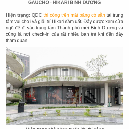
GAUCHO - HIKARI BÌNH DƯƠNG
43
44
Hiện trạng:
QDC
thi công trên mặt bằng có sẵn
tại trung
THE COFFEE HOUSE
THE COFFEE HOUSE
tâm vui chơi và giải trí Hikari sầm uất. Đây được xem cửa
CN Vạn Hạnh Mall
CN Nha Trang
ngõ để đi vào trung tâm Thành phố mới Bình Dương và
cũng là nơi check-in của rất nhiều bạn trẻ khi đến đây
tham quan.
45
46
THE COFFEE HOUSE
THE COFFEE HOUSE
CN Nguyễn Tri Phương
CN Võ Văn Tần
47
48