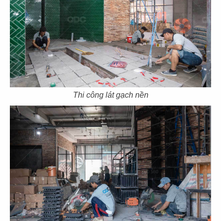
61
62
ASANOHA
THE STREET
CN Vincom Đồng Khởi, Quận 1
CN Nguyễn Thái Học
Thi công lát gạch nền
63
64
THE STREET
THE STREET
CN Sương Nguyệt Ánh
CN Phan Đăng Lưu
65
66
THE STREET
THE STREET