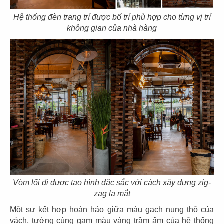
Hệ thống đèn trang trí được bố trí phù hợp cho từng vị trí
không gian của nhà hàng
107
108
DON CHICKEN
DON CHICKEN
Thảo Điền, Q.2
CN Hai Bà Trưng - Q.1
109
110
DON CHICKEN
THAI MARKET
CN Điện Biên Phủ - Q.BT
CN Emart Gò Vấp
Vòm lối đi được tạo hình đặc sắc với cách xây dựng zig-
zag lạ mắt
Một sự kết hợp hoàn hảo giữa màu gạch nung thô của
vách, tường cùng gam màu vàng trầm ấm của hệ thống