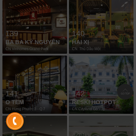
139
140
BA BA KỶ NGUYÊN
HAI XỊ
CN Vinhomes Grand Park
CN. Thủ Dầu Một
141
142
O TEM
RESKI HOTPOT
CN Hưng Phước 3 - Q.7
CN Cityland Gò Vấp