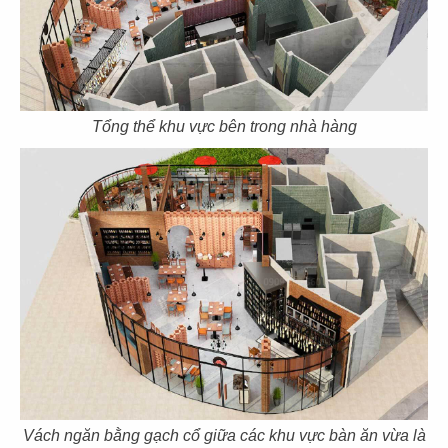
Tổng thể khu vực bên trong nhà hàng
35
36
EL GAUCHO
EL GAUCHO
CN Thiso Mall
CN Hội An
37
38
EL GAUCHO
EL GAUCHO
CN Hà Nội
CN Trần Hưng Đạo
Vách ngăn bằng gạch cổ giữa các khu vực bàn ăn vừa là