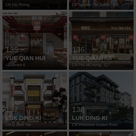
CN Hải Phòng
CN Nguyễn Chí Thanh - Q.5
135
136
YUE QIAN HUI
YUE QIAN HUI
Landmark 6
CN Phú Mỹ Hưng - Q.7
137
138
LUK DING KI
LUK DING KI
CN Q. Bình Tân
CN Vinhomes Golden River