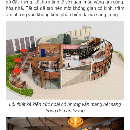
CN Gò Vấp
CN Nguyễn Tri Phương
gỗ đặc trưng, kết hợp tinh tế với gam màu vàng ấm cúng,
hòa nhã. Tất cả đã tạo nên một không gian cổ kính, trầm
ấm nhưng vẫn không kém phần hiện đại và sang trọng.
17
18
DRAGON HOTPOT
DRAGON HOTPOT
CN Cao Thắng
CN Vincom Q9
19
20
Lối thiết kế kiến trúc hoài cổ nhưng vẫn mang nét sang
DRAGON HOTPOT
DRAGON HOTPOT
trọng đến ấn tượng
CN Landmark 81
CN Trần Quang Khải