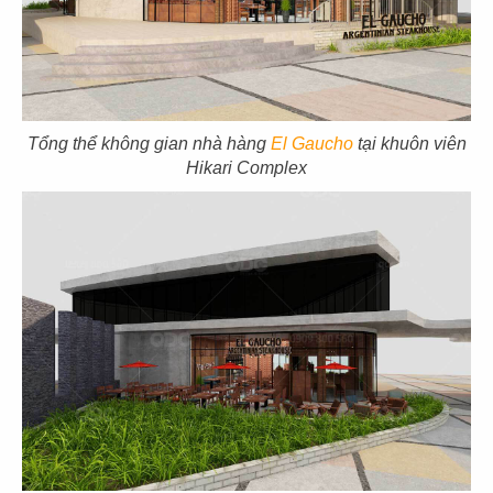
07
08
KOI THÉ
KOI THÉ
CN Tân Sơn Nhì
CN Pearl Plaza
Tổng thể không gian nhà hàng
El Gaucho
tại khuôn viên
Hikari Complex
09
10
KOI THÉ
KOI THÉ
CN Nguyễn Tri Phương
CN Estella