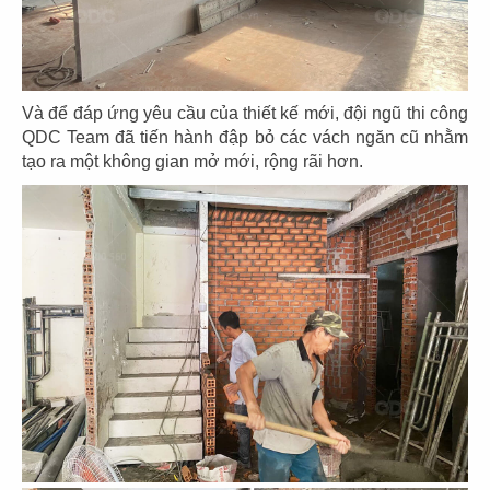
43
44
THE COFFEE HOUSE
THE COFFEE HOUSE
CN Vạn Hạnh Mall
CN Nha Trang
Và để đáp ứng yêu cầu của thiết kế mới, đội ngũ thi công
QDC Team đã tiến hành đập bỏ các vách ngăn cũ nhằm
tạo ra một không gian mở mới, rộng rãi hơn.
45
46
THE COFFEE HOUSE
THE COFFEE HOUSE
CN Nguyễn Tri Phương
CN Võ Văn Tần
47
48