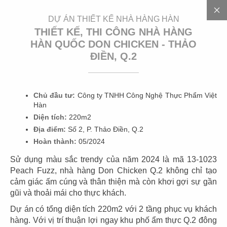
EN
DỰ ÁN THIẾT KẾ NHÀ HÀNG HÀN
THIẾT KẾ, THI CÔNG NHÀ HÀNG
HÀN QUỐC DON CHICKEN - THẢO
ĐIỀN, Q.2
3
0
0
+
D
Ự
Á
N
Chủ đầu tư:
Công ty TNHH Công Nghệ Thực Phẩm Việt
Hàn
Diện tích:
220m2
Địa điểm:
Số 2, P. Thảo Điền, Q.2
Hoàn thành:
05/2024
Sử dụng màu sắc trendy của năm 2024 là mã 13-1023
Peach Fuzz, nhà hàng Don Chicken Q.2 không chỉ tạo
01
02
cảm giác ấm cúng và thân thiện mà còn khơi gợi sự gần
gũi và thoải mái cho thực khách.
HIGHLANDS
HIGHLANDS
CN Cát Lái
CN Sunwah Pearl
Dự án có tổng diện tích 220m2 với 2 tầng phục vụ khách
hàng. Với vị trí thuận lợi ngay khu phố ẩm thực Q.2 đông