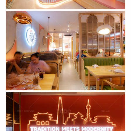
121
122
PHỞ HÀ NỘI
LEKAO'S COFFEE
CN Milpitas - USA
CN Bến Tre
123
124
LEKAO'S COFFEE
KING COFFEE
CN Bến Tre
CN Bạc liêu