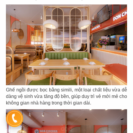
139
140
BA BA KỶ NGUYÊN
HAI XỊ
CN Vinhomes Grand Park
CN. Thủ Dầu Một
141
142
Ghế ngồi được bọc bằng simili, một loại chất liệu vừa dễ
dàng vệ sinh vừa tăng độ bền, giúp duy trì vẻ mới mẻ cho
O TEM
RESKI HOTPOT
không gian nhà hàng trong thời gian dài.
CN Hưng Phước 3 - Q.7
CN Cityland Gò Vấp