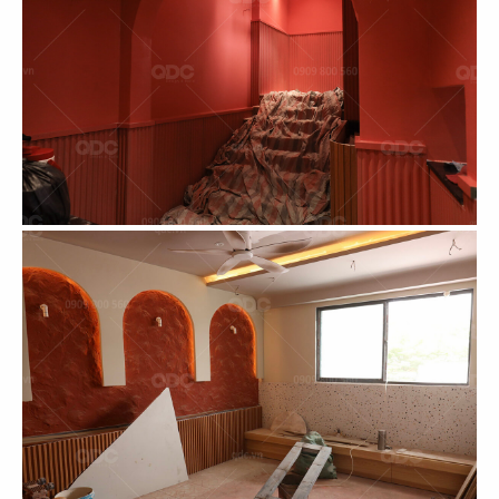
89
90
SUSHI MASA
TOKYO DELI
CN Thạch Thị Thanh - Q.1
CN Khu đô thị SALA - Q.2
91
92
UNAGI
DENKI
CN Thái Văn Lung
CN Thảo Điền, Q.2