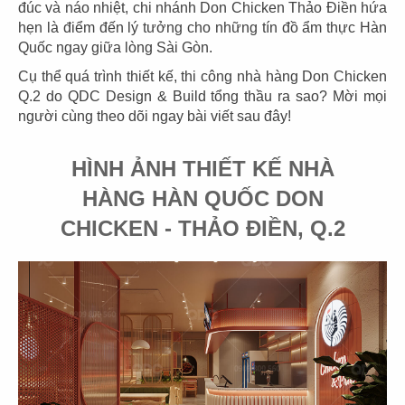
đúc và náo nhiệt, chi nhánh Don Chicken Thảo Điền hứa
hẹn là điểm đến lý tưởng cho những tín đồ ẩm thực Hàn
Quốc ngay giữa lòng Sài Gòn.
Cụ thể quá trình thiết kế, thi công nhà hàng Don Chicken
03
04
Q.2 do QDC Design & Build tổng thầu ra sao? Mời mọi
người cùng theo dõi ngay bài viết sau đây!
PHÊ LA
KATINAT
CN Biên Hòa
CN 3/2
HÌNH ẢNH THIẾT KẾ NHÀ
HÀNG HÀN QUỐC DON
CHICKEN - THẢO ĐIỀN, Q.2
05
06
KATINAT
CHEESE COFFEE
CN Waterbus
CN Đà Nẵng