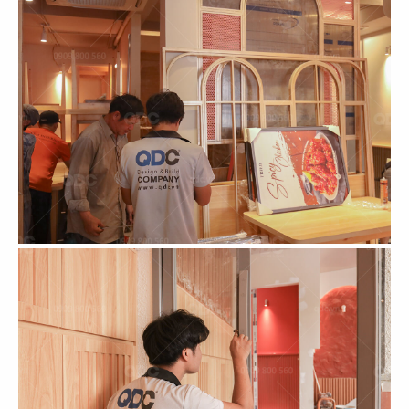
79
80
HẢI SẢN HOÀNG GIA
HẢI SẢN HOÀNG GIA
CN Phạm Văn Nghị - Q.7
CN Quốc Hương - Q.2
81
82
HẢI SẢN HOÀNG GIA
BARTELS
CN Trần Hưng Đạo - Q.1
CN Sonatus Building
83
84
BARTELS
TAO CHA