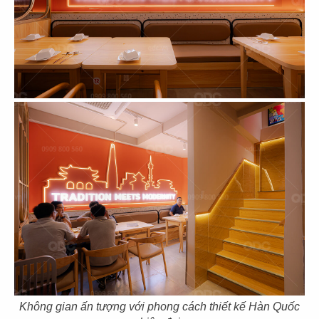
125
126
LEGATO COFFEE
MAMA'S DIMSUM
TP. Tân An
TP. Tân An
127
128
LIÊN HOA BAKERY
MCQ FOODCOURT
CN Đà Lạt
CN Mirrabooka, Australia
Không gian ấn tượng với phong cách thiết kế Hàn Quốc