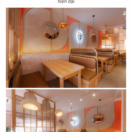
hiện đại
129
130
FLORA HAVEN
HIRO SUSHI
CN San Jose - USA
CN Bến Tre
131
132
TOWA SUSHI
TOSHIRO
CN Long Xuyên
CN Tân Quy - Q.7
133
134
KIWAMI
TÂN VINH NGUYÊN