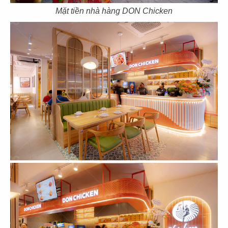
Mặt tiền nhà hàng DON Chicken
111
112
THAI MARKET
PAT KAO THAI 1
CN Phan Xích Long
CN Mỹ Tho
113
114
PAT KAO THAI 2
PAT KAO THAI 3
CN Bến Tre
CN Mỹ Tho
115
116
LOTUS BLOOM