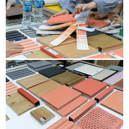
61
62
ASANOHA
THE STREET
CN Vincom Đồng Khởi, Quận 1
CN Nguyễn Thái Học
63
64
THE STREET
THE STREET
CN Sương Nguyệt Ánh
CN Phan Đăng Lưu
65
66
THE STREET
THE STREET