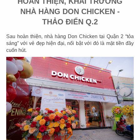
HOÀN THIỆN, KHAI TRƯƠNG
NHÀ HÀNG DON CHICKEN -
THẢO ĐIỂN Q.2
107
108
DON CHICKEN
DON CHICKEN
Sau hoàn thiện, nhà hàng Don Chicken tại Quận 2 “tỏa
Thảo Điền, Q.2
CN Hai Bà Trưng - Q.1
sáng” với vẻ đẹp hiện đại, nổi bật với đó là mặt tiền đầy
cuốn hút.
109
110
DON CHICKEN
THAI MARKET
CN Điện Biên Phủ - Q.BT
CN Emart Gò Vấp