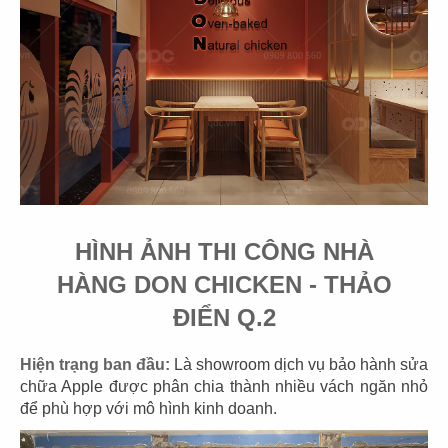
35
36
EL GAUCHO
EL GAUCHO
CN Thiso Mall
CN Hội An
HÌNH ẢNH THI CÔNG NHÀ
HÀNG DON CHICKEN - THẢO
ĐIỂN Q.2
37
38
EL GAUCHO
EL GAUCHO
Hiện trạng ban đầu:
Là showroom dịch vụ bảo hành sửa
CN Hà Nội
CN Trần Hưng Đạo
chữa Apple được phân chia thành nhiều vách ngăn nhỏ
để phù hợp với mô hình kinh doanh.