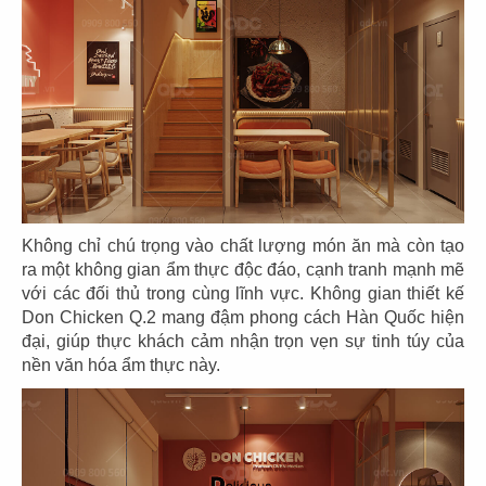
EL GAUCHO
EL GAUCHO
CN Lotte Mall - Tây Hồ
CN Wink Hotel - Đà Nẵng
31
32
EL GAUCHO
EL GAUCHO
Không chỉ chú trọng vào chất lượng món ăn mà còn tạo
CN Tràng Tiền, Hà Nội
CN Hai Bà Trưng - Q.1
ra một không gian ẩm thực độc đáo, cạnh tranh mạnh mẽ
với các đối thủ trong cùng lĩnh vực. Không gian thiết kế
Don Chicken Q.2 mang đậm phong cách Hàn Quốc hiện
đại, giúp thực khách cảm nhận trọn vẹn sự tinh túy của
nền văn hóa ẩm thực này.
33
34
EL GAUCHO
EL GAUCHO
CN Đà Nẵng
CN Lê Lợi