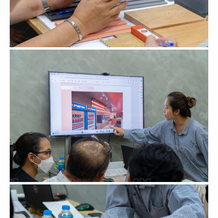
57
58
SOM TUM THAI
SOM TUM THAI
CN Vincom 3/2
CN Vincom Quang Trung
59
60
SOM TUM THAI
DÌ MAI
CN Estella Palace
CN VIncom Đồng Khởi