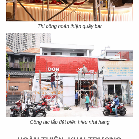
Thi công hoàn thiện quầy bar
103
104
MUTSUMIAN
HERVÉ DINING
CN Lê Thánh Tôn - Q.1
CN Thảo Điền - Q.2
105
106
TRỐNG CƠM
DON CHICKEN
CN Mega Mall - Q.9
CN Long Khánh
Công tác lắp đặt biển hiệu nhà hàng