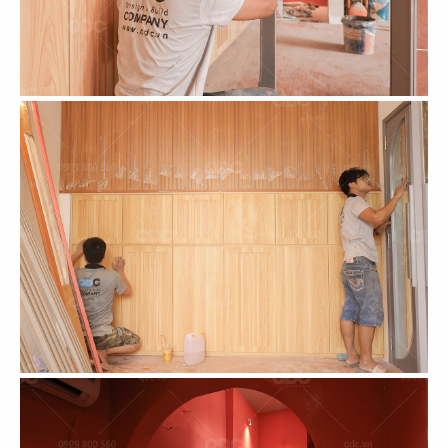
CN Thảo Điền, Q.2
CN Thủ Dầu Một
85
86
IPPUDO RAMEN
JIN DIN ROU
CN Lê Thánh Tôn - Q.1
CN Vincom Đồng Khởi - Q.1
87
88
SUSHI WAY
SUSHI WAY
CN PXL - Q.Bình Thạnh
CN Phạm Ngọc Thạch - Q.3