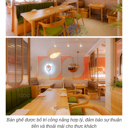
CN Hải Phòng
CN Nguyễn Chí Thanh - Q.5
135
136
YUE QIAN HUI
YUE QIAN HUI
Landmark 6
CN Phú Mỹ Hưng - Q.7
137
138
LUK DING KI
LUK DING KI
CN Q. Bình Tân
CN Vinhomes Golden River
Bàn ghế được bố trí công năng hợp lý, đảm bảo sự thuận
tiện và thoải mái cho thực khách