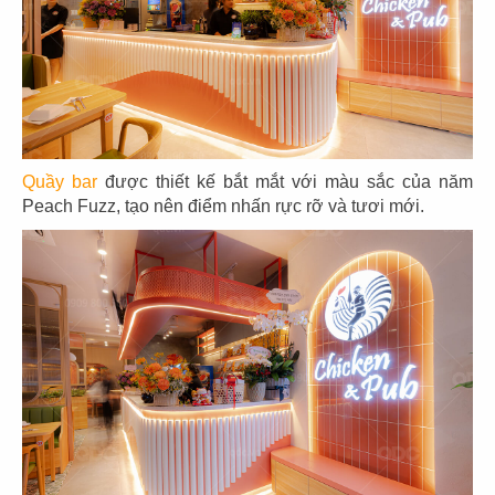
COFFEE
AFFA COFFEE
CN Nghệ An
CN P.14 - Q. Gò Vấp
Quầy bar
được thiết kế bắt mắt với màu sắc của năm
117
118
Peach Fuzz, tạo nên điểm nhấn rực rỡ và tươi mới.
PHỞ HÀ NỘI
PHỞ HÀ NỘI
CN Berkeley, USA
Palo Alto
119
120
PHỞ HÀ NỘI
PHỞ HÀ NỘI
Fountain Valley
CN San Jose - USA