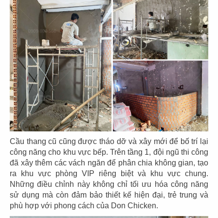
CHUBBY YO
CHUBBY YO
CN Thảo Điền
CN Celadon City
49
50
BAOZ DIMSUM
BAOZ DIMSUM
CN Thuận Kiều - Q.5
CN Lê Đại Hành - Q.11
Cầu thang cũ cũng được tháo dỡ và xây mới để bố trí lại
công năng cho khu vực bếp. Trên tầng 1, đội ngũ thi công
đã xây thêm các vách ngăn để phân chia không gian, tạo
ra khu vực phòng VIP riêng biệt và khu vực chung.
51
52
Những điều chỉnh này không chỉ tối ưu hóa công năng
BAOZ DIMSUM
BAOZ HOTPOT
sử dụng mà còn đảm bảo thiết kế hiện đại, trẻ trung và
phù hợp với phong cách của Don Chicken.
CN Nguyễn Tri Phương
CN Nguyễn Tri Phương - Q.5