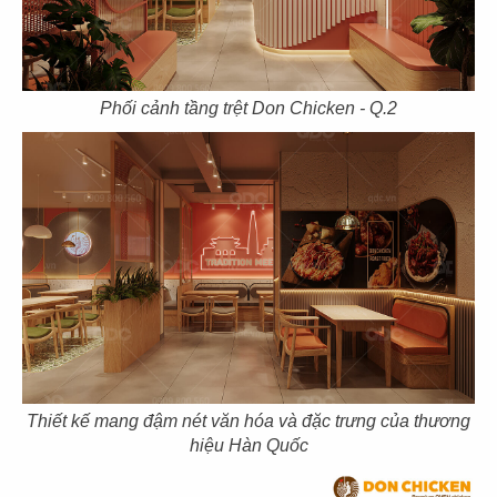
07
08
KOI THÉ
KOI THÉ
Phối cảnh tầng trệt Don Chicken - Q.2
CN Tân Sơn Nhì
CN Pearl Plaza
09
10
KOI THÉ
KOI THÉ
CN Nguyễn Tri Phương
CN Estella
Thiết kế mang đậm nét văn hóa và đặc trưng của thương
hiệu Hàn Quốc