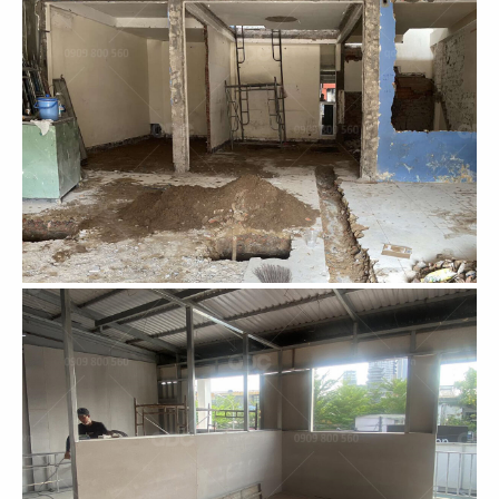
39
40
EL GAUCHO
BOTEJYU
CN Vũng Tàu
CN Vincom Quang Trung
41
42
BOTEJYU
BOTEJYU
CN Vincom Đồng Khởi, Quận 1
CN Crescent Mall - Q.7