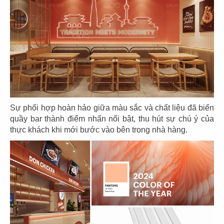
CN Gò Vấp
CN Nguyễn Tri Phương
17
18
DRAGON HOTPOT
DRAGON HOTPOT
CN Cao Thắng
CN Vincom Q9
Sự phối hợp hoàn hảo giữa màu sắc và chất liệu đã biến
quầy bar thành điểm nhấn nổi bật, thu hút sự chú ý của
thực khách khi mới bước vào bên trong nhà hàng.
19
20
DRAGON HOTPOT
DRAGON HOTPOT
CN Landmark 81
CN Trần Quang Khải