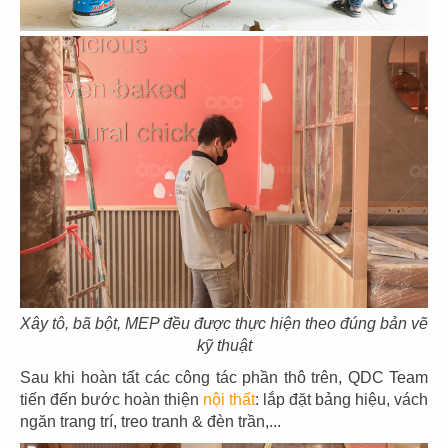
75
76
HẢI SẢN HOÀNG GIA
HẢI SẢN HOÀNG GIA
CN Mũi Né
CN Lý Tự Trọng
77
78
HẢI SẢN HOÀNG GIA
HẢI SẢN HOÀNG GIA
CN Ba tháng hai - Q.10
CN Nguyễn Văn Linh - Q.7
Xây tô, bã bột, MEP đều được thực hiện theo đúng bản vẽ
kỹ thuật
Sau khi hoàn tất các công tác phần thô trên, QDC Team
tiến đến bước hoàn thiện
nội thất
: lắp đặt bảng hiệu, vách
ngăn trang trí, treo tranh & đèn trần,...