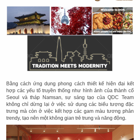
11
12
KOI THÉ
KOI CAFÉ
CN Biên Hòa
CN Nguyễn Đức Cảnh
13
14
KOI THÉ
KOI CAFÉ
CN Nguyễn Gia Trí
CN Q.3
Bằng cách ứng dụng phong cách thiết kế hiện đại kết
hợp các yếu tố truyền thống như hình ảnh của thành cổ
Seoul và tháp Namsan, sự sáng tạo của QDC Team
không chỉ dừng lại ở việc sử dụng các biểu tượng đặc
trưng mà còn ở việc kết hợp các gam màu tương phản
15
trendy, tạo nên một không gian trẻ trung và năng động.
16
AMERICANO
COFFEE
DAO NIU GUO