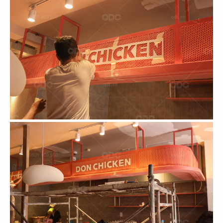
HANA VEGETARIAN
VÔ ÚY
CN Bình Tân
CN Gò Vấp
99
100
DIỆU CÁT TƯỜNG
GENJI
CN Tân Bình
CN Nauy
101
102
THAI BUCKHEAD
NGÔ RESTAURANT
CN Hoa Kỳ
CN CH CZECH