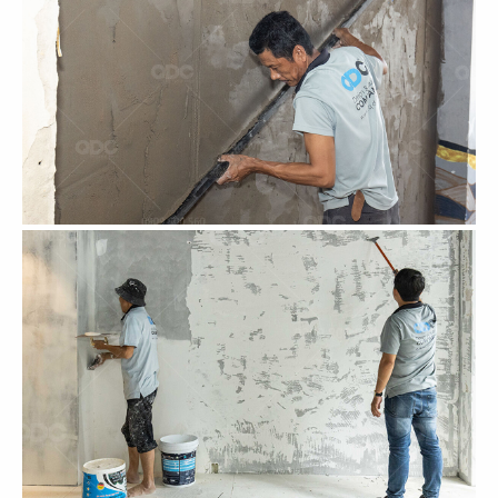
71
72
BẾP TRUNG TÂM
JOLLIBEE
The Street
CN Cần Thơ
73
74
JOLLIBEE
JOLLIBEE
CN Long Khánh
CN Vĩnh Long