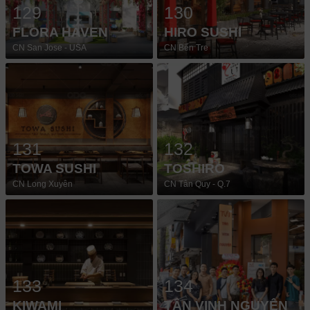
129
130
FLORA HAVEN
HIRO SUSHI
CN San Jose - USA
CN Bến Tre
131
132
TOWA SUSHI
TOSHIRO
CN Long Xuyên
CN Tân Quy - Q.7
133
134
KIWAMI
TÂN VINH NGUYÊN