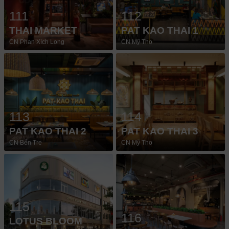
111
112
THAI MARKET
PAT KAO THAI 1
CN Phan Xích Long
CN Mỹ Tho
113
114
PAT KAO THAI 2
PAT KAO THAI 3
CN Bến Tre
CN Mỹ Tho
115
116
LOTUS BLOOM