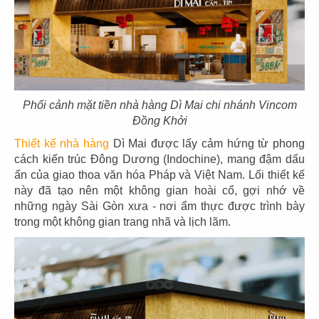
11
12
KOI THÉ
KOI CAFÉ
CN Biên Hòa
CN Nguyễn Đức Cảnh
Phối cảnh mặt tiền nhà hàng Dì Mai chi nhánh Vincom
Đồng Khởi
13
14
Thiết kế nhà hàng
Dì Mai được lấy cảm hứng từ phong
cách kiến trúc Đông Dương (Indochine), mang đậm dấu
KOI THÉ
KOI CAFÉ
ấn của giao thoa văn hóa Pháp và Việt Nam. Lối thiết kế
CN Nguyễn Gia Trí
CN Q.3
này đã tạo nên một không gian hoài cổ, gợi nhớ về
những ngày Sài Gòn xưa - nơi ẩm thực được trình bày
trong một không gian trang nhã và lịch lãm.
15
16
AMERICANO
COFFEE
DAO NIU GUO