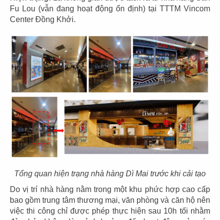
Fu Lou (vẫn đang hoạt động ổn định) tại TTTM Vincom
Center Đồng Khởi.
35
36
EL GAUCHO
EL GAUCHO
CN Thiso Mall
CN Hội An
37
38
Tổng quan hiện trạng nhà hàng Dì Mai trước khi cải tạo
EL GAUCHO
EL GAUCHO
CN Hà Nội
CN Trần Hưng Đạo
Do vị trí nhà hàng nằm trong một khu phức hợp cao cấp
bao gồm trung tâm thương mại, văn phòng và căn hộ nên
việc thi công chỉ được phép thực hiện sau 10h tối nhằm