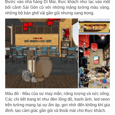
Bước vào nhà hàng Dì Mai, thực khách như lạc vào một
bối cảnh Sài Gòn cũ với những mảng tường màu vàng,
những bộ bàn ghế vải gần gũi nhưng sang trọng.
21
22
SAN FU LOU
SAN FU LOU
CN Hikari - Bình Dương
CN Vincom Đồng Khởi
23
24
HOÀNG TÂM
HOÀNG TÂM
CN Vinhomes - Q. Bình Thạnh
CN Nguyễn Cảnh Chân - Q.1
Màu đỏ - Màu của sự may mắn, năng lượng và sức sống.
Các chi tiết trang trí như đèn lồng đỏ, tranh ảnh, led neon
trên tường mang lại sự ấm áp, gợi nhớ đến không khí gia
đình, tạo cảm giác gần gũi và thoải mái cho thực khách.