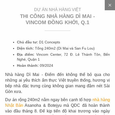
EN
DỰ ÁN NHÀ HÀNG VIỆT
THI CÔNG NHÀ HÀNG DÌ MAI -
VINCOM ĐỒNG KHỞI, Q.1
3
0
0
+
D
Ự
Á
N
Chủ đầu tư:
D1 Concepts
Diện tích:
Tổng 240m2 (Dì Mai và San Fu Lou)
Địa điểm:
Vincom Center, 72 Đ. Lê Thánh Tôn, Bến
Nghé, Quận 1
Hoàn thành:
09/2024
Nhà hàng Dì Mai - Điểm đến không thể bỏ qua cho
những ai yêu thích ẩm thực Việt truyền thống, hương vị
bếp nhà đặc trưng cùng không gian mang đậm nét Sài
01
02
Gòn xưa.
HIGHLANDS
HIGHLANDS
Dự án rộng 240m2 nằm ngay bên cạnh tổ hợp
nhà hàng
CN Cát Lái
CN Sunwah Pearl
Nhật Bản
Asanoha & Botejyu mà QDC đã hoàn thành
vào đầu tháng 8. Để kịp tiến độ khai trương vào ngày