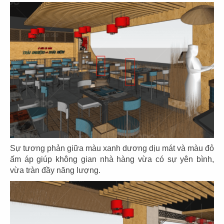
25
26
EL GAUCHO
EL GAUCHO
CN Phú Mỹ Hưng
CN Hikari - Bình Dương
27
28
EL GAUCHO
EL GAUCHO
CN Xuân Thủy Q.2
CN Vincom Long Biên
Sự tương phản giữa màu xanh dương dịu mát và màu đỏ
ấm áp giúp không gian nhà hàng vừa có sự yên bình,
vừa tràn đầy năng lượng.
29
30