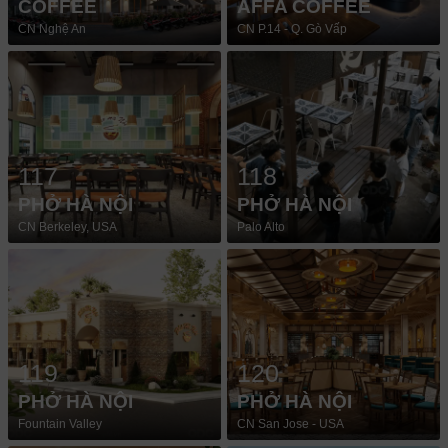
COFFEE
AFFA COFFEE
CN Nghệ An
CN P.14 - Q. Gò Vấp
117
118
PHỞ HÀ NỘI
PHỞ HÀ NỘI
CN Berkeley, USA
Palo Alto
119
120
PHỞ HÀ NỘI
PHỞ HÀ NỘI
Fountain Valley
CN San Jose - USA