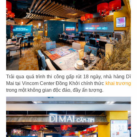
71
72
BẾP TRUNG TÂM
JOLLIBEE
The Street
CN Cần Thơ
Trải qua quá trình thi công gấp rút 18 ngày, nhà hàng Dì
Mai tại Vincom Center Đồng Khởi chính thức
khai trương
trong một không gian độc đáo, đầy ấn tượng.
73
74
JOLLIBEE
JOLLIBEE
CN Long Khánh
CN Vĩnh Long