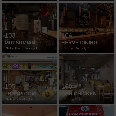
103
104
MUTSUMIAN
HERVÉ DINING
CN Lê Thánh Tôn - Q.1
CN Thảo Điền - Q.2
105
106
TRỐNG CƠM
DON CHICKEN
CN Mega Mall - Q.9
CN Long Khánh