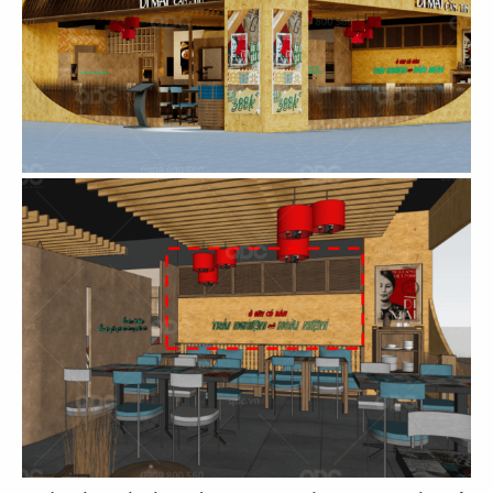
CN Gò Vấp
CN Nguyễn Tri Phương
17
18
DRAGON HOTPOT
DRAGON HOTPOT
CN Cao Thắng
CN Vincom Q9
19
20
DRAGON HOTPOT
DRAGON HOTPOT
CN Landmark 81
CN Trần Quang Khải