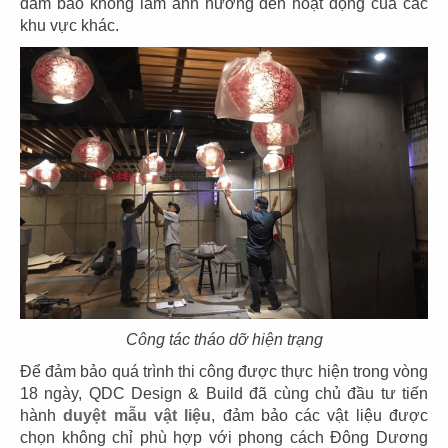
đảm bảo không làm ảnh hưởng đến hoạt động của các
khu vực khác.
39
40
EL GAUCHO
BOTEJYU
CN Vũng Tàu
CN Vincom Quang Trung
41
42
BOTEJYU
BOTEJYU
CN Vincom Đồng Khởi, Quận 1
CN Crescent Mall - Q.7
Công tác tháo dỡ hiện trạng
Để đảm bảo quá trình thi công được thực hiện trong vòng
18 ngày, QDC Design & Build đã cùng chủ đầu tư tiến
hành
duyệt mẫu vật liệu
, đảm bảo các vật liệu được
chọn không chỉ phù hợp với phong cách Đông Dương