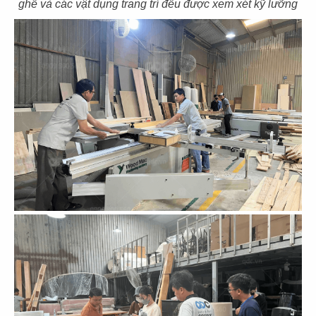
ghế và các vật dụng trang trí đều được xem xét kỹ lưỡng
53
54
BẮC KIM THANG
BẮC KIM THANG
CN Marina IFC
CN Thiso Mall Sala
55
56
BẮC KIM THANG
BẮC KIM THANG
CN Crescent Mall
CN Estella Palace