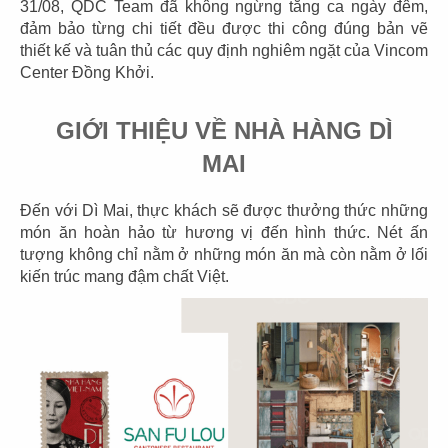
31/08, QDC Team đã không ngừng tăng ca ngày đêm,
đảm bảo từng chi tiết đều được thi công đúng bản vẽ
thiết kế và tuân thủ các quy định nghiêm ngặt của Vincom
Center Đồng Khởi.
03
04
GIỚI THIỆU VỀ NHÀ HÀNG DÌ
PHÊ LA
KATINAT
MAI
CN Biên Hòa
CN 3/2
Đến với Dì Mai, thực khách sẽ được thưởng thức những
món ăn hoàn hảo từ hương vị đến hình thức. Nét ấn
tượng không chỉ nằm ở những món ăn mà còn nằm ở lối
kiến trúc mang đậm chất Việt.
05
06
KATINAT
CHEESE COFFEE
CN Waterbus
CN Đà Nẵng