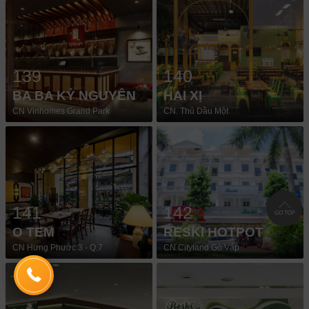
139
140
BA BA KỶ NGUYÊN
HAI XỊ
CN Vinhomes Grand Park
CN. Thủ Dầu Một
141
142
O TEM
RESKI HOTPOT
CN Hưng Phước 3 - Q.7
CN Cityland Gò Vấp