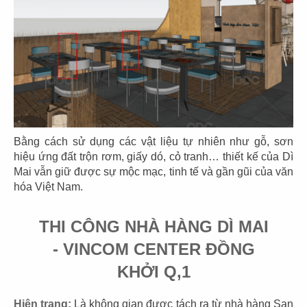
EL GAUCHO
EL GAUCHO
CN Lotte Mall - Tây Hồ
CN Wink Hotel - Đà Nẵng
31
32
Bằng cách sử dụng các vật liệu tự nhiên như gỗ, sơn
EL GAUCHO
EL GAUCHO
hiệu ứng đất trộn rơm, giấy dó, cỏ tranh… thiết kế của Dì
CN Tràng Tiền, Hà Nội
CN Hai Bà Trưng - Q.1
Mai vẫn giữ được sự mộc mạc, tinh tế và gần gũi của văn
hóa Việt Nam.
THI CÔNG NHÀ HÀNG DÌ MAI
- VINCOM CENTER ĐỒNG
33
34
KHỞI Q,1
EL GAUCHO
EL GAUCHO
CN Đà Nẵng
CN Lê Lợi
Hiện trạng:
Là không gian được tách ra từ nhà hàng San