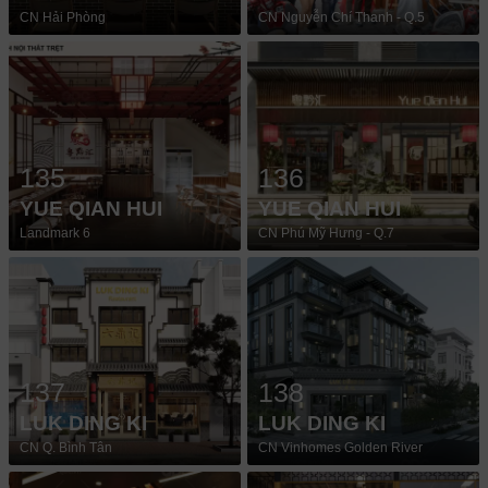
CN Hải Phòng
CN Nguyễn Chí Thanh - Q.5
135
136
YUE QIAN HUI
YUE QIAN HUI
Landmark 6
CN Phú Mỹ Hưng - Q.7
137
138
LUK DING KI
LUK DING KI
CN Q. Bình Tân
CN Vinhomes Golden River