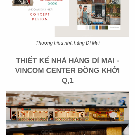
07
08
KOI THÉ
KOI THÉ
CN Tân Sơn Nhì
CN Pearl Plaza
Thương hiệu nhà hàng Dì Mai
THIẾT KẾ NHÀ HÀNG DÌ MAI -
VINCOM CENTER ĐỒNG KHỞI
09
10
Q,1
KOI THÉ
KOI THÉ
CN Nguyễn Tri Phương
CN Estella