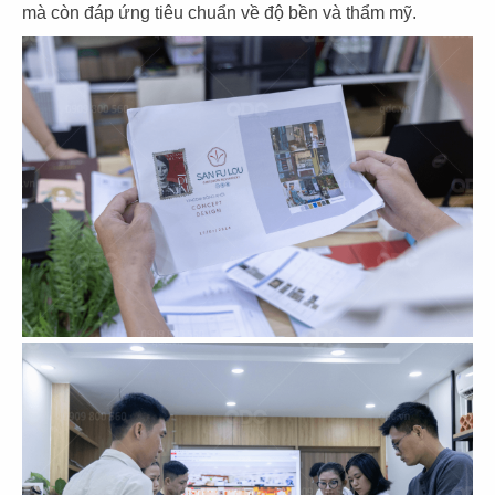
mà còn đáp ứng tiêu chuẩn về độ bền và thẩm mỹ.
43
44
THE COFFEE HOUSE
THE COFFEE HOUSE
CN Vạn Hạnh Mall
CN Nha Trang
45
46
THE COFFEE HOUSE
THE COFFEE HOUSE
CN Nguyễn Tri Phương
CN Võ Văn Tần
47
48