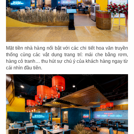
75
76
HẢI SẢN HOÀNG GIA
HẢI SẢN HOÀNG GIA
CN Mũi Né
CN Lý Tự Trọng
Mặt tiền nhà hàng nổi bật với các chi tiết hoa văn truyền
thống cùng các vật dụng trang trí: mái che bằng rơm,
hàng cỏ tranh… thu hút sự chú ý của khách hàng ngay từ
cái nhìn đầu tiên.
77
78
HẢI SẢN HOÀNG GIA
HẢI SẢN HOÀNG GIA
CN Ba tháng hai - Q.10
CN Nguyễn Văn Linh - Q.7