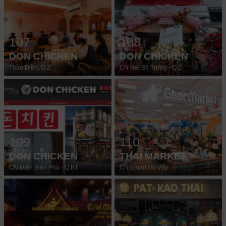
107
108
DON CHICKEN
DON CHICKEN
Thảo Điền, Q.2
CN Hai Bà Trưng - Q.1
109
110
DON CHICKEN
THAI MARKET
CN Điện Biên Phủ - Q.BT
CN Emart Gò Vấp