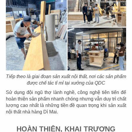
61
62
ASANOHA
THE STREET
CN Vincom Đồng Khởi, Quận 1
CN Nguyễn Thái Học
63
64
THE STREET
THE STREET
Tiếp theo là giai đoạn sản xuất nội thất, nơi các sản phẩm
CN Sương Nguyệt Ánh
CN Phan Đăng Lưu
được chế tác tỉ mỉ tại xưởng của QDC
Sử dụng đội ngũ thợ lành nghề, công nghệ tiên tiến để
hoàn thiện sản phẩm nhanh chóng nhưng vẫn duy trì chất
lượng cao nhất là những tiền đề quan trọng khi sản xuất
nội thất nhà hàng Dì Mai.
65
66
HOÀN THIỆN, KHAI TRƯƠNG
THE STREET
THE STREET