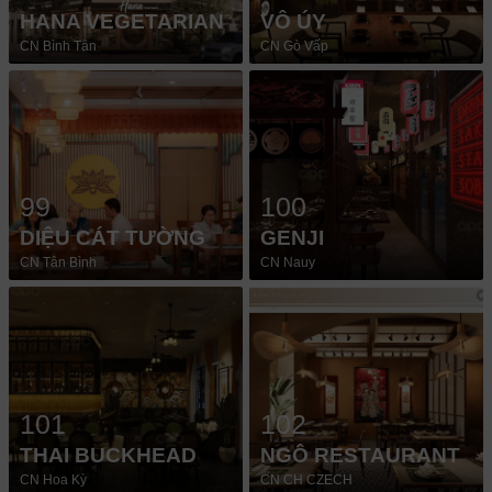
HANA VEGETARIAN
VÔ ÚY
CN Bình Tân
CN Gò Vấp
99
100
DIỆU CÁT TƯỜNG
GENJI
CN Tân Bình
CN Nauy
101
102
THAI BUCKHEAD
NGÔ RESTAURANT
CN Hoa Kỳ
CN CH CZECH