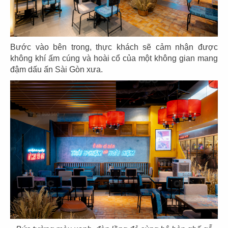
79
80
HẢI SẢN HOÀNG GIA
HẢI SẢN HOÀNG GIA
CN Phạm Văn Nghị - Q.7
CN Quốc Hương - Q.2
Bước vào bên trong, thực khách sẽ cảm nhận được
không khí ấm cúng và hoài cổ của một không gian mang
đậm dấu ấn Sài Gòn xưa.
81
82
HẢI SẢN HOÀNG GIA
BARTELS
CN Trần Hưng Đạo - Q.1
CN Sonatus Building
83
84
BARTELS
TAO CHA