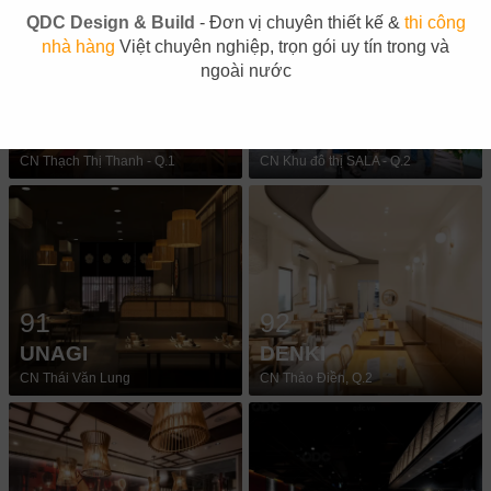
QDC Design & Build
- Đơn vị chuyên thiết kế &
thi công
nhà hàng
Việt chuyên nghiệp, trọn gói uy tín trong và
ngoài nước
89
90
SUSHI MASA
TOKYO DELI
CN Thạch Thị Thanh - Q.1
CN Khu đô thị SALA - Q.2
91
92
UNAGI
DENKI
CN Thái Văn Lung
CN Thảo Điền, Q.2