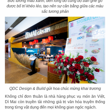
Bức tường màu xanh, đèn lồng đỏ cùng bộ bàn ghế gỗ
CN Thảo Điền, Q.2
CN Thủ Dầu Một
được bố trí khéo léo, tạo nên sự cân bằng giữa các màu
sắc tương phản
85
86
IPPUDO RAMEN
JIN DIN ROU
CN Lê Thánh Tôn - Q.1
CN Vincom Đồng Khởi - Q.1
87
88
QDC Design & Build gửi hoa chúc mừng khai trương
SUSHI WAY
SUSHI WAY
Không chỉ đơn thuần là nhà hàng phục vụ món ăn Việt,
CN PXL - Q.Bình Thạnh
CN Phạm Ngọc Thạch - Q.3
Dì Mai còn truyền tải những giá trị văn hóa truyền thống
trong từng vật dụng đến mọi không gian ngóc ngách.