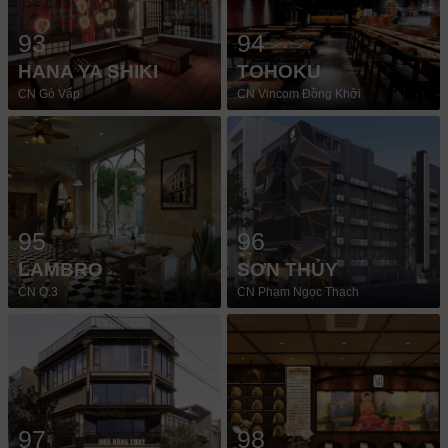
93
94
HANA YA SHIKI
TOHOKU
CN Gò Vấp
CN Vincom Đồng Khởi
95
96
LAMBRO
SƠN THỦY
CN Q.3
CN Phạm Ngọc Thạch
97
98