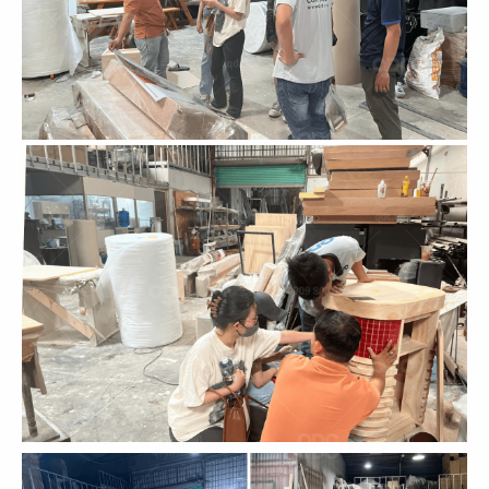
57
58
SOM TUM THAI
SOM TUM THAI
CN Vincom 3/2
CN Vincom Quang Trung
59
60
SOM TUM THAI
DÌ MAI
CN Estella Palace
CN VIncom Đồng Khởi