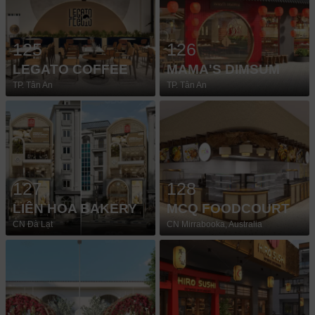
125
126
LEGATO COFFEE
MAMA'S DIMSUM
TP. Tân An
TP. Tân An
127
128
LIÊN HOA BAKERY
MCQ FOODCOURT
CN Đà Lạt
CN Mirrabooka, Australia