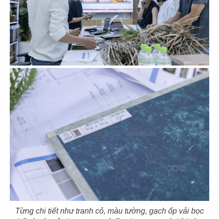
CHUBBY YO
CHUBBY YO
CN Thảo Điền
CN Celadon City
49
50
BAOZ DIMSUM
BAOZ DIMSUM
CN Thuận Kiều - Q.5
CN Lê Đại Hành - Q.11
51
52
BAOZ DIMSUM
BAOZ HOTPOT
CN Nguyễn Tri Phương
CN Nguyễn Tri Phương - Q.5
Từng chi tiết như tranh cỏ, màu tường, gạch ốp vải bọc