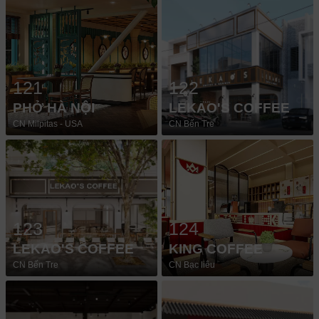
121
122
PHỞ HÀ NỘI
LEKAO'S COFFEE
CN Milpitas - USA
CN Bến Tre
123
124
LEKAO'S COFFEE
KING COFFEE
CN Bến Tre
CN Bạc liêu