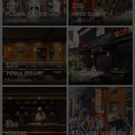
129
130
FLORA HAVEN
HIRO SUSHI
CN San Jose - USA
CN Bến Tre
131
132
TOWA SUSHI
TOSHIRO
CN Long Xuyên
CN Tân Quy - Q.7
133
134
KIWAMI
TÂN VINH NGUYÊN