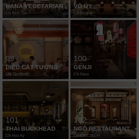
HANA VEGETARIAN
VÔ ÚY
CN Bình Tân
CN Gò Vấp
99
100
DIỆU CÁT TƯỜNG
GENJI
CN Tân Bình
CN Nauy
101
102
THAI BUCKHEAD
NGÔ RESTAURANT
CN Hoa Kỳ
CN CH CZECH