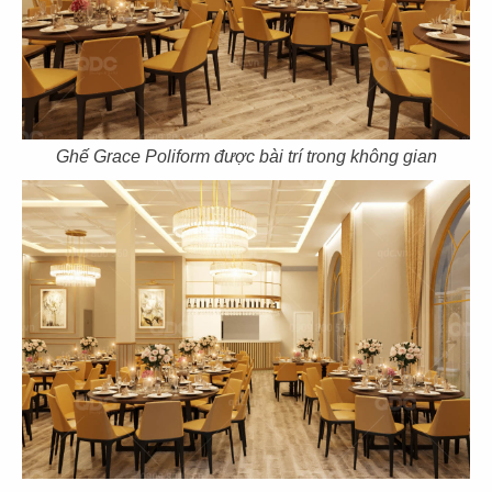
61
62
ASANOHA
THE STREET
CN Vincom Đồng Khởi, Quận 1
CN Nguyễn Thái Học
Ghế Grace Poliform được bài trí trong không gian
63
64
THE STREET
THE STREET
CN Sương Nguyệt Ánh
CN Phan Đăng Lưu
65
66
THE STREET
THE STREET