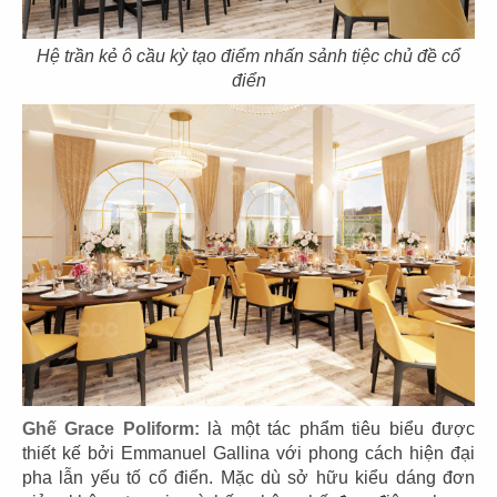
Hệ trần kẻ ô cầu kỳ tạo điểm nhấn sảnh tiệc chủ đề cổ
điển
53
54
BẮC KIM THANG
BẮC KIM THANG
CN Marina IFC
CN Thiso Mall Sala
55
56
BẮC KIM THANG
BẮC KIM THANG
CN Crescent Mall
CN Estella Palace
Ghế Grace Poliform:
là một tác phẩm tiêu biểu được
thiết kế bởi Emmanuel Gallina với phong cách hiện đại
pha lẫn yếu tố cổ điển. Mặc dù sở hữu kiểu dáng đơn