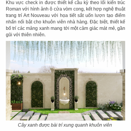
Khu vực check in được thiết kế cầu kỳ theo lối kiến trúc
CN Mạc Đĩnh Chi - Quận 1
CN Cách mạng tháng 8 - Q.3
Roman với hình ảnh ô cửa vòm cong, kết hợp nghệ thuật
trang trí Art Nouveau với họa tiết sắt uốn lượn tạo điểm
nhấn nổi bật cho khuôn viên nhà hàng. Đặc biệt, thiết kế
bố trí các mảng xanh mang tới một cảm giác mát mẻ, gần
gũi với thiên nhiên.
67
68
THE STREET
THE STREET
CN Lê Văn Sỹ - Quận 3
CN Nguyễn Thái Bình - Q.1
69
70
THE STREET
THE STREET
Pasteur Q.3
CN Nguyễn Thị Minh Khai -Q.3
Cây xanh được bài trí xung quanh khuôn viên