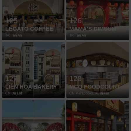
125
126
LEGATO COFFEE
MAMA'S DIMSUM
TP. Tân An
TP. Tân An
127
128
LIÊN HOA BAKERY
MCQ FOODCOURT
CN Đà Lạt
CN Mirrabooka, Australia