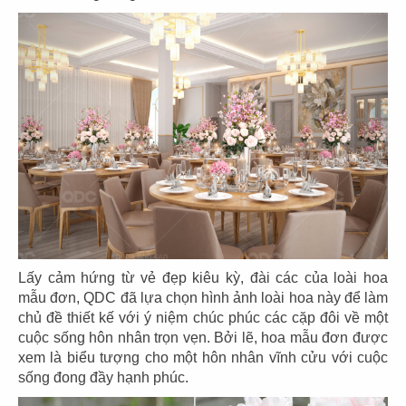
25
26
EL GAUCHO
EL GAUCHO
CN Phú Mỹ Hưng
CN Hikari - Bình Dương
27
28
EL GAUCHO
EL GAUCHO
CN Xuân Thủy Q.2
CN Vincom Long Biên
Lấy cảm hứng từ vẻ đẹp kiêu kỳ, đài các của loài hoa
mẫu đơn, QDC đã lựa chọn hình ảnh loài hoa này để làm
chủ đề thiết kế với ý niệm chúc phúc các cặp đôi về một
cuộc sống hôn nhân trọn vẹn. Bởi lẽ, hoa mẫu đơn được
xem là biểu tượng cho một hôn nhân vĩnh cửu với cuộc
sống đong đầy hạnh phúc.
29
30