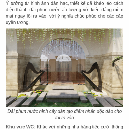
Ý tưởng từ hình ảnh đàn hạc, thiết kế đã khéo léo cách
điệu thành đài phun nước ấn tượng với kiểu dáng mềm
mại ngay lối ra vào, với ý nghĩa chúc phúc cho các cặp
uyên ương.
71
72
BẾP TRUNG TÂM
JOLLIBEE
The Street
CN Cần Thơ
73
74
JOLLIBEE
JOLLIBEE
CN Long Khánh
CN Vĩnh Long
Đài phun nước hình cây đàn tạo điểm nhấn độc đáo cho
lối ra vào
Khu vực WC:
Khác với những nhà hàng tiệc cưới thông