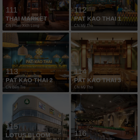
111
112
THAI MARKET
PAT KAO THAI 1
CN Phan Xích Long
CN Mỹ Tho
113
114
PAT KAO THAI 2
PAT KAO THAI 3
CN Bến Tre
CN Mỹ Tho
115
116
LOTUS BLOOM