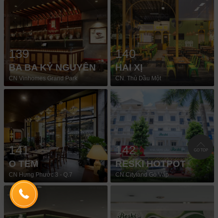
139
140
BA BA KỶ NGUYÊN
HAI XỊ
CN Vinhomes Grand Park
CN. Thủ Dầu Một
141
142
O TEM
RESKI HOTPOT
CN Hưng Phước 3 - Q.7
CN Cityland Gò Vấp