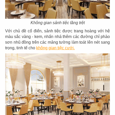
43
44
THE COFFEE HOUSE
THE COFFEE HOUSE
CN Vạn Hạnh Mall
CN Nha Trang
Không gian sảnh tiệc tầng trệt
Với chủ đề cổ điển, sảnh tiệc được trang hoàng với hệ
màu sắc vàng - kem, nhấn nhá thêm các đường chỉ phào
sơn nhũ đồng trên các mảng tường làm toát lên nét sang
trọng, tinh tế cho
không gian tiệc cưới.
45
46
THE COFFEE HOUSE
THE COFFEE HOUSE
CN Nguyễn Tri Phương
CN Võ Văn Tần
47
48