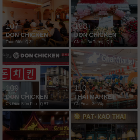
107
108
DON CHICKEN
DON CHICKEN
Thảo Điền, Q.2
CN Hai Bà Trưng - Q.1
109
110
DON CHICKEN
THAI MARKET
CN Điện Biên Phủ - Q.BT
CN Emart Gò Vấp