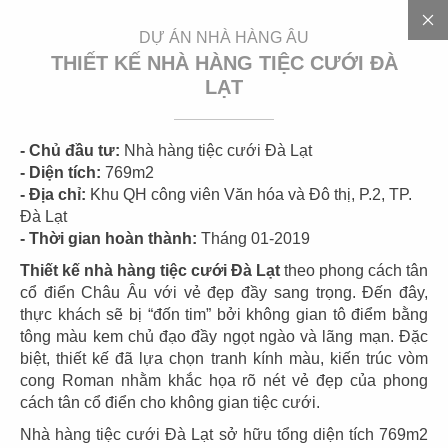
EN
DỰ ÁN NHÀ HÀNG ÂU
THIẾT KẾ NHÀ HÀNG TIỆC CƯỚI ĐÀ
LẠT
3
0
0
+
D
Ự
Á
N
- Chủ đầu tư:
Nhà hàng tiệc cưới Đà Lạt
- Diện tích:
769m2
- Địa chỉ:
Khu QH công viên Văn hóa và Đô thị, P.2, TP.
Đà Lạt
- Thời gian hoàn thành:
Tháng 01-2019
Thiết kế nhà hàng tiệc cưới Đà Lạt
theo phong cách tân
cổ điển Châu Âu với vẻ đẹp đầy sang trọng. Đến đây,
thực khách sẽ bị “đốn tim” bởi không gian tô điểm bằng
tông màu kem chủ đạo đầy ngọt ngào và lãng mạn. Đặc
01
02
biệt, thiết kế đã lựa chọn tranh kính màu, kiến trúc vòm
cong Roman nhằm khắc họa rõ nét vẻ đẹp của phong
HIGHLANDS
HIGHLANDS
cách tân cổ điển cho không gian tiệc cưới.
CN Cát Lái
CN Sunwah Pearl
Nhà hàng tiệc cưới Đà Lạt sở hữu tổng diện tích 769m2