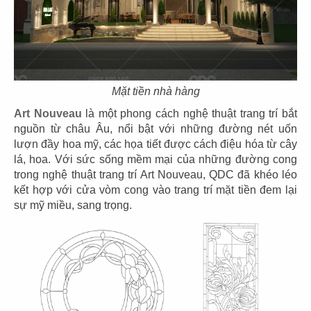
11
12
KOI THÉ
KOI CAFÉ
CN Biên Hòa
CN Nguyễn Đức Cảnh
Mặt tiền nhà hàng
Art Nouveau
là một phong cách nghệ thuật trang trí bắt
nguồn từ châu Âu, nổi bật với những đường nét uốn
13
14
lượn đầy hoa mỹ, các họa tiết được cách điệu hóa từ cây
KOI THÉ
KOI CAFÉ
lá, hoa. Với sức sống mềm mại của những đường cong
trong nghệ thuật trang trí Art Nouveau, QDC đã khéo léo
CN Nguyễn Gia Trí
CN Q.3
kết hợp với cửa vòm cong vào trang trí mặt tiền đem lại
sự mỹ miều, sang trọng.
15
16
AMERICANO
COFFEE
DAO NIU GUO