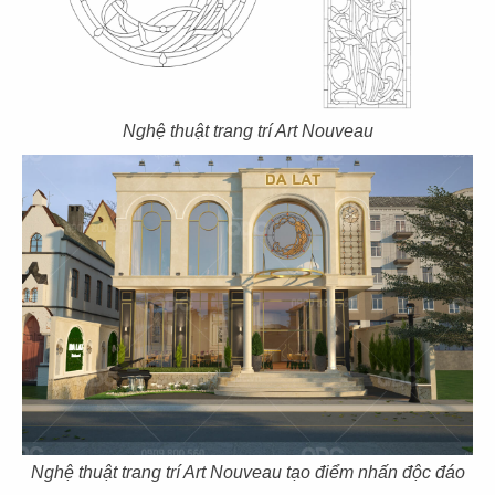
CN Gò Vấp
CN Nguyễn Tri Phương
N
ghệ thuật trang trí Art Nouveau
17
18
DRAGON HOTPOT
DRAGON HOTPOT
CN Cao Thắng
CN Vincom Q9
19
20
DRAGON HOTPOT
DRAGON HOTPOT
CN Landmark 81
CN Trần Quang Khải
Nghệ thuật trang trí Art Nouveau tạo điểm nhấn độc đáo