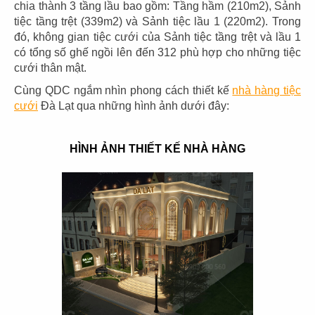
chia thành 3 tầng lầu bao gồm: Tầng hầm (210m2), Sảnh
tiệc tầng trệt (339m2) và Sảnh tiệc lầu 1 (220m2). Trong
đó, không gian tiệc cưới của Sảnh tiệc tầng trệt và lầu 1
có tổng số ghế ngồi lên đến 312 phù hợp cho những tiệc
cưới thân mật.
03
04
Cùng QDC ngắm nhìn phong cách thiết kế
nhà hàng tiệc
PHÊ LA
KATINAT
cưới
Đà Lạt qua những hình ảnh dưới đây:
CN Biên Hòa
CN 3/2
HÌNH ẢNH THIẾT KẾ NHÀ HÀNG
05
06
KATINAT
CHEESE COFFEE
CN Waterbus
CN Đà Nẵng