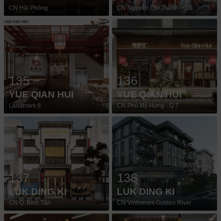
CN Hải Phòng
CN Nguyễn Chí Thanh - Q.5
135
136
YUE QIAN HUI
YUE QIAN HUI
Landmark 6
CN Phú Mỹ Hưng - Q.7
137
138
LUK DING KI
LUK DING KI
CN Q. Bình Tân
CN Vinhomes Golden River