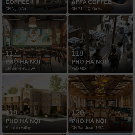
COFFEE
AFFA COFFEE
CN Nghệ An
CN P.14 - Q. Gò Vấp
117
118
PHỞ HÀ NỘI
PHỞ HÀ NỘI
CN Berkeley, USA
Palo Alto
119
120
PHỞ HÀ NỘI
PHỞ HÀ NỘI
Fountain Valley
CN San Jose - USA