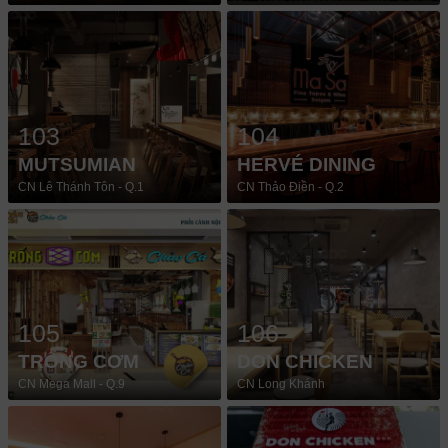
103
104
MUTSUMIAN
HERVÉ DINING
CN Lê Thánh Tôn - Q.1
CN Thảo Điền - Q.2
105
106
TRỐNG CƠM
DON CHICKEN
CN Mega Mall - Q.9
CN Long Khánh