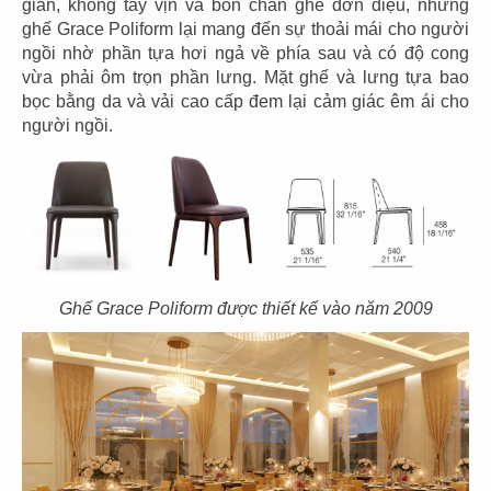
giản, không tay vịn và bốn chân ghế đơn điệu, nhưng
ghế Grace Poliform lại mang đến sự thoải mái cho người
ngồi nhờ phần tựa hơi ngả về phía sau và có độ cong
57
58
vừa phải ôm trọn phần lưng. Mặt ghế và lưng tựa bao
bọc bằng da và vải cao cấp đem lại cảm giác êm ái cho
SOM TUM THAI
SOM TUM THAI
người ngồi.
CN Vincom 3/2
CN Vincom Quang Trung
59
60
Ghế Grace Poliform được thiết kế vào năm 2009
SOM TUM THAI
DÌ MAI
CN Estella Palace
CN VIncom Đồng Khởi