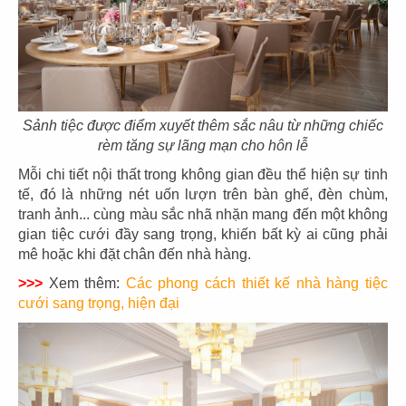
35
36
Sảnh tiệc được điểm xuyết thêm sắc nâu từ những chiếc
rèm tăng sự lãng mạn cho hôn lễ
EL GAUCHO
EL GAUCHO
CN Thiso Mall
CN Hội An
Mỗi chi tiết nội thất trong không gian đều thể hiện sự tinh
tế, đó là những nét uốn lượn trên bàn ghế, đèn chùm,
tranh ảnh... cùng màu sắc nhã nhặn mang đến một không
gian tiệc cưới đầy sang trọng, khiến bất kỳ ai cũng phải
mê hoặc khi đặt chân đến nhà hàng.
>>>
Xem thêm:
Các phong cách thiết kế nhà hàng tiệc
37
38
cưới sang trọng, hiện đại
EL GAUCHO
EL GAUCHO
CN Hà Nội
CN Trần Hưng Đạo