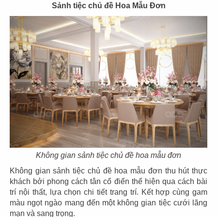
Sảnh tiệc chủ đề Hoa Mẫu Đơn
21
22
SAN FU LOU
SAN FU LOU
CN Hikari - Bình Dương
CN Vincom Đồng Khởi
23
24
HOÀNG TÂM
HOÀNG TÂM
Không gian sảnh tiệc chủ đề hoa mẫu đơn
CN Vinhomes - Q. Bình Thạnh
CN Nguyễn Cảnh Chân - Q.1
Không gian sảnh tiệc chủ đề hoa mẫu đơn thu hút thực
khách bởi phong cách tân cổ điển thể hiện qua cách bài
trí nội thất, lựa chọn chi tiết trang trí. Kết hợp cùng gam
màu ngọt ngào mang đến một không gian tiệc cưới lãng
mạn và sang trọng.