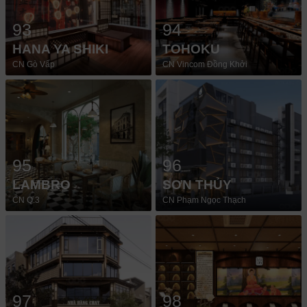
93
94
HANA YA SHIKI
TOHOKU
CN Gò Vấp
CN Vincom Đồng Khởi
95
96
LAMBRO
SƠN THỦY
CN Q.3
CN Phạm Ngọc Thạch
97
98