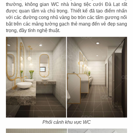
thường, không gian WC nhà hàng tiệc cưới Đà Lạt rất
được quan tâm và chú trọng. Thiết kế đã tạo điểm nhấn
75
76
với các đường cong nhũ vàng bo tròn các tấm gương nổi
bật trên các mảng tường gạch thẻ mang đến vẻ đẹp sang
HẢI SẢN HOÀNG GIA
HẢI SẢN HOÀNG GIA
trọng, đầy tính nghệ thuật.
CN Mũi Né
CN Lý Tự Trọng
77
78
HẢI SẢN HOÀNG GIA
HẢI SẢN HOÀNG GIA
CN Ba tháng hai - Q.10
CN Nguyễn Văn Linh - Q.7
Phối cảnh khu vực WC