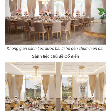
39
40
EL GAUCHO
BOTEJYU
CN Vũng Tàu
CN Vincom Quang Trung
Không gian sảnh tiệc được bài trí hệ đèn chùm hiện đại.
Sảnh tiệc chủ đề Cổ điển
41
42
BOTEJYU
BOTEJYU
CN Vincom Đồng Khởi, Quận 1
CN Crescent Mall - Q.7