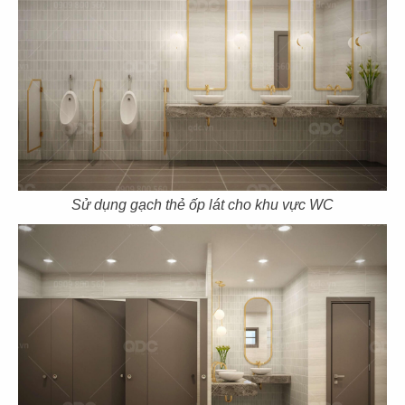
CN Thảo Điền, Q.2
CN Thủ Dầu Một
85
86
IPPUDO RAMEN
JIN DIN ROU
CN Lê Thánh Tôn - Q.1
CN Vincom Đồng Khởi - Q.1
Sử dụng gạch thẻ ốp lát cho khu vực WC
87
88
SUSHI WAY
SUSHI WAY
CN PXL - Q.Bình Thạnh
CN Phạm Ngọc Thạch - Q.3