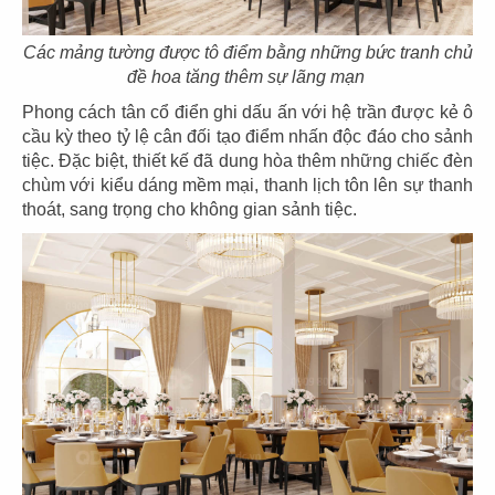
CHUBBY YO
CHUBBY YO
CN Thảo Điền
CN Celadon City
Các mảng tường được tô điểm bằng những bức tranh chủ
đề hoa tăng thêm sự lãng mạn
Phong cách tân cổ điển ghi dấu ấn với hệ trần được kẻ ô
cầu kỳ theo tỷ lệ cân đối tạo điểm nhấn độc đáo cho sảnh
tiệc. Đặc biệt, thiết kế đã dung hòa thêm những chiếc đèn
chùm với kiểu dáng mềm mại, thanh lịch tôn lên sự thanh
49
50
thoát, sang trọng cho không gian sảnh tiệc.
BAOZ DIMSUM
BAOZ DIMSUM
CN Thuận Kiều - Q.5
CN Lê Đại Hành - Q.11
51
52
BAOZ DIMSUM
BAOZ HOTPOT
CN Nguyễn Tri Phương
CN Nguyễn Tri Phương - Q.5