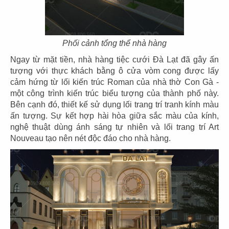
07
08
KOI THÉ
KOI THÉ
Phối cảnh tổng thể nhà hàng
CN Tân Sơn Nhì
CN Pearl Plaza
Ngay từ mặt tiền, nhà hàng tiệc cưới Đà Lạt đã gây ấn
tượng với thực khách bằng ô cửa vòm cong được lấy
cảm hứng từ lối kiến trúc Roman của nhà thờ Con Gà -
một công trình kiến trúc biểu tượng của thành phố này.
Bên cạnh đó, thiết kế sử dụng lối trang trí tranh kính màu
ấn tượng. Sự kết hợp hài hòa giữa sắc màu của kính,
09
10
nghệ thuật dùng ánh sáng tự nhiên và lối trang trí Art
Nouveau tạo nên nét độc đáo cho nhà hàng.
KOI THÉ
KOI THÉ
CN Nguyễn Tri Phương
CN Estella