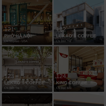
121
122
PHỞ HÀ NỘI
LEKAO'S COFFEE
CN Milpitas - USA
CN Bến Tre
123
124
LEKAO'S COFFEE
KING COFFEE
CN Bến Tre
CN Bạc liêu