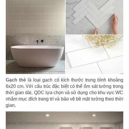
79
80
HẢI SẢN HOÀNG GIA
HẢI SẢN HOÀNG GIA
CN Phạm Văn Nghị - Q.7
CN Quốc Hương - Q.2
81
82
HẢI SẢN HOÀNG GIA
BARTELS
CN Trần Hưng Đạo - Q.1
CN Sonatus Building
Gạch thẻ
là loại gạch có kích thước trung bình khoảng
6x20 cm. Với cấu trúc đặc biệt có thể ôm sát tường trong
thời gian dài, QDC lựa chọn và sử dụng cho khu vực WC
nhằm mục đích trang trí và bảo vệ bề mặt tường theo thời
gian.
83
84
BARTELS
TAO CHA