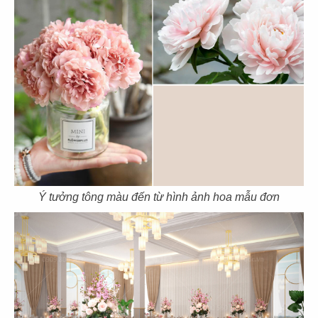
EL GAUCHO
EL GAUCHO
CN Lotte Mall - Tây Hồ
CN Wink Hotel - Đà Nẵng
31
32
EL GAUCHO
EL GAUCHO
CN Tràng Tiền, Hà Nội
CN Hai Bà Trưng - Q.1
Ý tưởng tông màu đến từ hình ảnh hoa mẫu đơn
33
34
EL GAUCHO
EL GAUCHO
CN Đà Nẵng
CN Lê Lợi