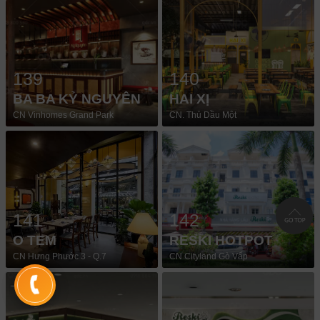
139
140
BA BA KỶ NGUYÊN
HAI XỊ
CN Vinhomes Grand Park
CN. Thủ Dầu Một
141
142
O TEM
RESKI HOTPOT
CN Hưng Phước 3 - Q.7
CN Cityland Gò Vấp