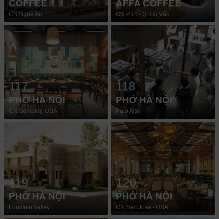
COFFEE
AFFA COFFEE
CN Nghệ An
CN P.14 - Q. Gò Vấp
117
118
PHỞ HÀ NỘI
PHỞ HÀ NỘI
CN Berkeley, USA
Palo Alto
119
120
PHỞ HÀ NỘI
PHỞ HÀ NỘI
Fountain Valley
CN San Jose - USA