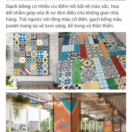
Gạch bông
có nhiều ưu điểm nổi bật về màu sắc, họa
tiết nhằm giúp xóa đi sự đơn điệu cho không gian nhà
hàng. Trái ngược với tông màu cổ điển, gạch bông màu
39
40
pastel mang lại vẻ tươi sáng, trẻ trung và thân thiện.
EL GAUCHO
BOTEJYU
CN Vũng Tàu
CN Vincom Quang Trung
41
42
BOTEJYU
BOTEJYU
CN Vincom Đồng Khởi, Quận 1
CN Crescent Mall - Q.7