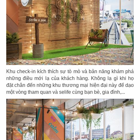
EL GAUCHO
EL GAUCHO
CN Lotte Mall - Tây Hồ
CN Wink Hotel - Đà Nẵng
31
32
EL GAUCHO
EL GAUCHO
Khu check-in kích thích sự tò mò và bản năng khám phá
CN Tràng Tiền, Hà Nội
CN Hai Bà Trưng - Q.1
những điều mới lạ của khách hàng. Không lạ gì khi họ
đặt chân đến những khu thương mại hiện đại này để dạo
một vòng tham quan và selife cùng bạn bè, gia đình,...
33
34
EL GAUCHO
EL GAUCHO
CN Đà Nẵng
CN Lê Lợi