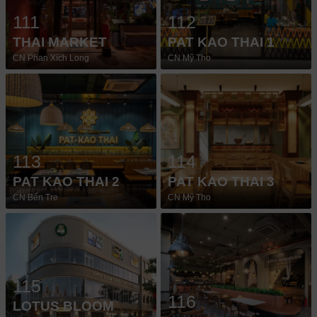
111
112
THAI MARKET
PAT KAO THAI 1
CN Phan Xích Long
CN Mỹ Tho
113
114
PAT KAO THAI 2
PAT KAO THAI 3
CN Bến Tre
CN Mỹ Tho
115
116
LOTUS BLOOM