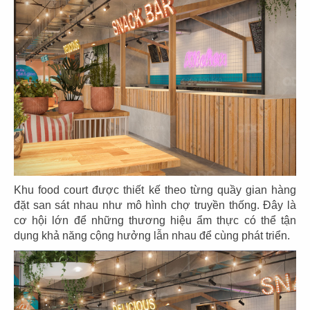
61
62
ASANOHA
THE STREET
CN Vincom Đồng Khởi, Quận 1
CN Nguyễn Thái Học
63
64
THE STREET
THE STREET
CN Sương Nguyệt Ánh
CN Phan Đăng Lưu
Khu food court được thiết kế theo từng quầy gian hàng
đặt san sát nhau như mô hình chợ truyền thống. Đây là
cơ hội lớn để những thương hiệu ẩm thực có thể tận
dụng khả năng cộng hưởng lẫn nhau để cùng phát triển.
65
66
THE STREET
THE STREET