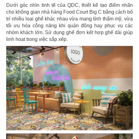
Dưới góc nhìn tinh tế của QDC, thiết kế tạo điểm nhấn
cho không gian nhà hàng Food Court Big C bằng cách bố
trí nhiều loại ghế khác nhau vừa mang tính thẩm mỹ, vừa
57
58
tối ưu hóa công năng khi quán đông hay phục vụ các
SOM TUM THAI
SOM TUM THAI
nhóm khách lớn. Sử dụng ghế đơn kết hợp ghế dài giúp
CN Vincom 3/2
CN Vincom Quang Trung
linh hoạt trong việc sắp xếp.
59
60
SOM TUM THAI
DÌ MAI
CN Estella Palace
CN VIncom Đồng Khởi