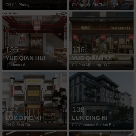
CN Hải Phòng
CN Nguyễn Chí Thanh - Q.5
135
136
YUE QIAN HUI
YUE QIAN HUI
Landmark 6
CN Phú Mỹ Hưng - Q.7
137
138
LUK DING KI
LUK DING KI
CN Q. Bình Tân
CN Vinhomes Golden River