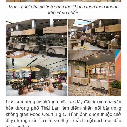
Một sự đột phá có tính sáng tạo không tuân theo khuôn
khổ cứng nhắc
21
22
SAN FU LOU
SAN FU LOU
CN Hikari - Bình Dương
CN Vincom Đồng Khởi
23
24
HOÀNG TÂM
HOÀNG TÂM
CN Vinhomes - Q. Bình Thạnh
CN Nguyễn Cảnh Chân - Q.1
Lấy cảm hứng từ những chiếc xe đẩy đặc trưng của văn
hóa đường phố Thái Lan làm điểm nhấn nổi bật trong
không gian Food Court Big C. Hình ảnh quen thuộc chở
đầy những món ăn đến với thực khách một cách độc đáo
và sáng tạo.