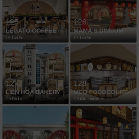
125
126
LEGATO COFFEE
MAMA'S DIMSUM
TP. Tân An
TP. Tân An
127
128
LIÊN HOA BAKERY
MCQ FOODCOURT
CN Đà Lạt
CN Mirrabooka, Australia