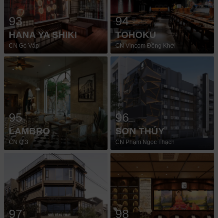
93
94
HANA YA SHIKI
TOHOKU
CN Gò Vấp
CN Vincom Đồng Khởi
95
96
LAMBRO
SƠN THỦY
CN Q.3
CN Phạm Ngọc Thạch
97
98