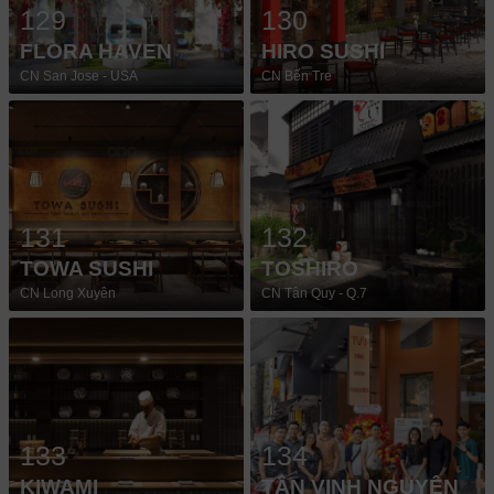
129
130
FLORA HAVEN
HIRO SUSHI
CN San Jose - USA
CN Bến Tre
131
132
TOWA SUSHI
TOSHIRO
CN Long Xuyên
CN Tân Quy - Q.7
133
134
KIWAMI
TÂN VINH NGUYÊN