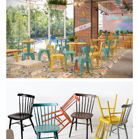
CHUBBY YO
CHUBBY YO
CN Thảo Điền
CN Celadon City
49
50
BAOZ DIMSUM
BAOZ DIMSUM
CN Thuận Kiều - Q.5
CN Lê Đại Hành - Q.11
51
52
BAOZ DIMSUM
BAOZ HOTPOT
CN Nguyễn Tri Phương
CN Nguyễn Tri Phương - Q.5