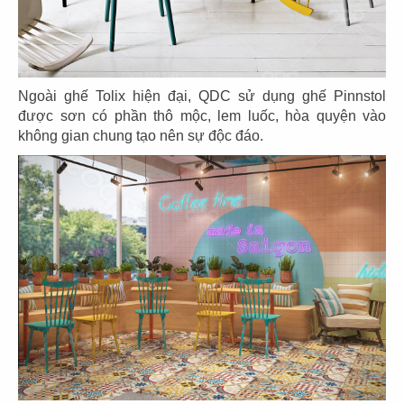
Ngoài ghế Tolix hiện đại, QDC sử dụng ghế Pinnstol
53
54
được sơn có phần thô mộc, lem luốc, hòa quyện vào
BẮC KIM THANG
BẮC KIM THANG
không gian chung tạo nên sự độc đáo.
CN Marina IFC
CN Thiso Mall Sala
55
56
BẮC KIM THANG
BẮC KIM THANG
CN Crescent Mall
CN Estella Palace