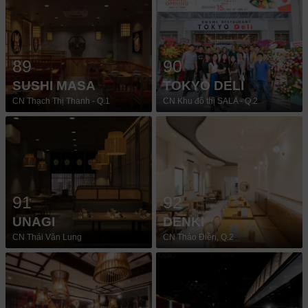
89
90
SUSHI MASA
TOKYO DELI
CN Thạch Thị Thanh - Q.1
CN Khu đô thị SALA - Q.2
91
92
UNAGI
DENKI
CN Thái Văn Lung
CN Thảo Điền, Q.2