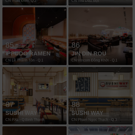
CN Thảo Điền, Q.2
CN Thủ Dầu Một
85
86
IPPUDO RAMEN
JIN DIN ROU
CN Lê Thánh Tôn - Q.1
CN Vincom Đồng Khởi - Q.1
87
88
SUSHI WAY
SUSHI WAY
CN PXL - Q.Bình Thạnh
CN Phạm Ngọc Thạch - Q.3