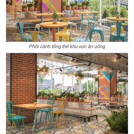
35
36
Phối cảnh tổng thể khu vực ăn uống
EL GAUCHO
EL GAUCHO
CN Thiso Mall
CN Hội An
37
38
EL GAUCHO
EL GAUCHO
CN Hà Nội
CN Trần Hưng Đạo