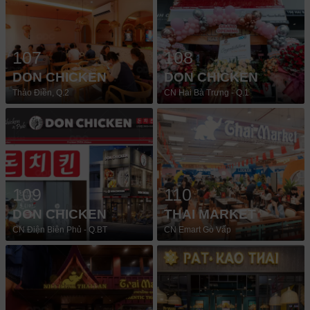
107
108
DON CHICKEN
DON CHICKEN
Thảo Điền, Q.2
CN Hai Bà Trưng - Q.1
109
110
DON CHICKEN
THAI MARKET
CN Điện Biên Phủ - Q.BT
CN Emart Gò Vấp