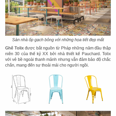
43
44
THE COFFEE HOUSE
THE COFFEE HOUSE
CN Vạn Hạnh Mall
CN Nha Trang
Sàn nhà ốp gạch bông với những họa tiết đẹp mắt
Ghế Tolix
được bắt nguồn từ Pháp những năm đầu thập
niên 30 của thế kỷ XX bởi nhà thiết kế Pauchard. Tolix
45
46
với vẻ bề ngoài thanh mảnh nhưng vẫn đảm bảo độ chắc
chắn, mang đến sự thoải mái cho người ngồi.
THE COFFEE HOUSE
THE COFFEE HOUSE
CN Nguyễn Tri Phương
CN Võ Văn Tần
47
48