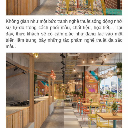
CN Gò Vấp
CN Nguyễn Tri Phương
Không gian như một bức tranh nghệ thuật sống động nhờ
sự tự do trong cách phối màu, chất liệu, họa tiết,... Tại
đây, thực khách sẽ có cảm giác như đang lạc vào một
triển lãm trưng bày những tác phẩm nghệ thuật đa sắc
17
18
màu.
DRAGON HOTPOT
DRAGON HOTPOT
CN Cao Thắng
CN Vincom Q9
19
20
DRAGON HOTPOT
DRAGON HOTPOT
CN Landmark 81
CN Trần Quang Khải