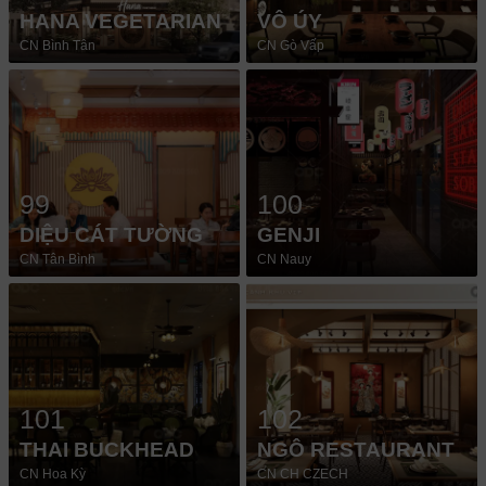
HANA VEGETARIAN
VÔ ÚY
CN Bình Tân
CN Gò Vấp
99
100
DIỆU CÁT TƯỜNG
GENJI
CN Tân Bình
CN Nauy
101
102
THAI BUCKHEAD
NGÔ RESTAURANT
CN Hoa Kỳ
CN CH CZECH