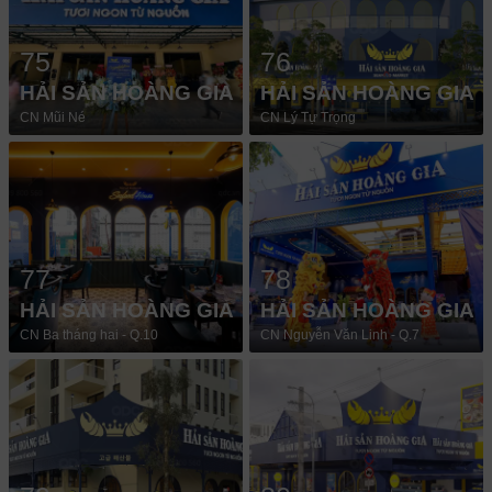
75
76
HẢI SẢN HOÀNG GIA
HẢI SẢN HOÀNG GIA
CN Mũi Né
CN Lý Tự Trọng
77
78
HẢI SẢN HOÀNG GIA
HẢI SẢN HOÀNG GIA
CN Ba tháng hai - Q.10
CN Nguyễn Văn Linh - Q.7