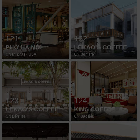
121
122
PHỞ HÀ NỘI
LEKAO'S COFFEE
CN Milpitas - USA
CN Bến Tre
123
124
LEKAO'S COFFEE
KING COFFEE
CN Bến Tre
CN Bạc liêu