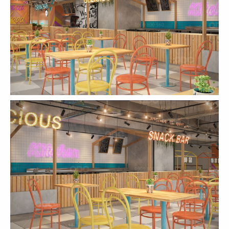
CN Mạc Đĩnh Chi - Quận 1
CN Cách mạng tháng 8 - Q.3
67
68
THE STREET
THE STREET
CN Lê Văn Sỹ - Quận 3
CN Nguyễn Thái Bình - Q.1
69
70
THE STREET
THE STREET
Pasteur Q.3
CN Nguyễn Thị Minh Khai -Q.3