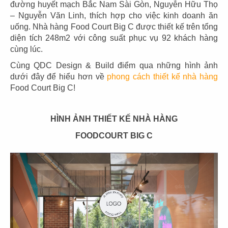
đường huyết mạch Bắc Nam Sài Gòn, Nguyễn Hữu Thọ
– Nguyễn Văn Linh, thích hợp cho việc kinh doanh ăn
uống. Nhà hàng Food Court Big C được thiết kế trên tổng
diện tích 248m2 với công suất phục vụ 92 khách hàng
cùng lúc.
03
04
Cùng QDC Design & Build điểm qua những hình ảnh
PHÊ LA
KATINAT
dưới đây để hiểu hơn về
phong cách thiết kế nhà hàng
CN Biên Hòa
CN 3/2
Food Court Big C!
HÌNH ẢNH THIẾT KẾ NHÀ HÀNG
FOODCOURT BIG C
05
06
KATINAT
CHEESE COFFEE
CN Waterbus
CN Đà Nẵng