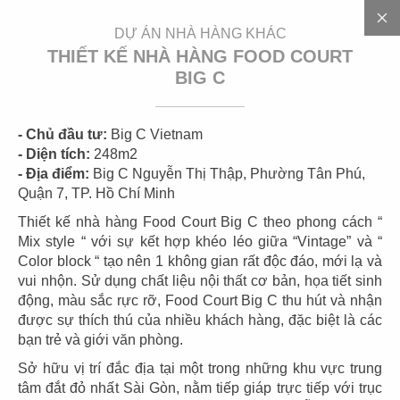
EN
DỰ ÁN NHÀ HÀNG KHÁC
THIẾT KẾ NHÀ HÀNG FOOD COURT
BIG C
3
0
0
+
D
Ự
Á
N
- Chủ đầu tư:
Big C Vietnam
- Diện tích:
248m2
- Địa điểm:
Big C Nguyễn Thị Thập, Phường Tân Phú,
Quận 7, TP. Hồ Chí Minh
Thiết kế nhà hàng Food Court Big C theo phong cách “
Mix style “ với sự kết hợp khéo léo giữa “Vintage” và “
Color block “ tạo nên 1 không gian rất độc đáo, mới lạ và
vui nhộn. Sử dụng chất liệu nội thất cơ bản, họa tiết sinh
động, màu sắc rực rỡ, Food Court Big C thu hút và nhận
01
02
được sự thích thú của nhiều khách hàng, đặc biệt là các
bạn trẻ và giới văn phòng.
HIGHLANDS
HIGHLANDS
CN Cát Lái
CN Sunwah Pearl
Sở hữu vị trí đắc địa tại một trong những khu vực trung
tâm đắt đỏ nhất Sài Gòn, nằm tiếp giáp trực tiếp với trục