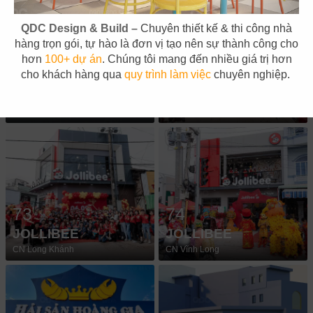
QDC Design & Build –
Chuyên thiết kế & thi công nhà
hàng trọn gói, tự hào là đơn vị tạo nên sự thành công cho
hơn
100+ dự án
. Chúng tôi mang đến nhiều giá trị hơn
71
72
cho khách hàng qua
quy trình làm việc
chuyên nghiệp.
BẾP TRUNG TÂM
JOLLIBEE
The Street
CN Cần Thơ
73
74
JOLLIBEE
JOLLIBEE
CN Long Khánh
CN Vĩnh Long