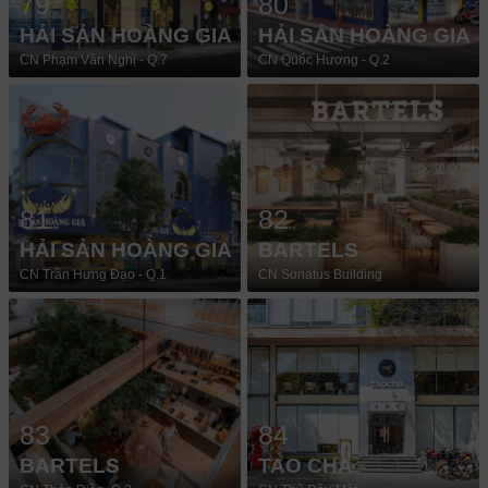
79
80
HẢI SẢN HOÀNG GIA
HẢI SẢN HOÀNG GIA
CN Phạm Văn Nghị - Q.7
CN Quốc Hương - Q.2
81
82
HẢI SẢN HOÀNG GIA
BARTELS
CN Trần Hưng Đạo - Q.1
CN Sonatus Building
83
84
BARTELS
TAO CHA