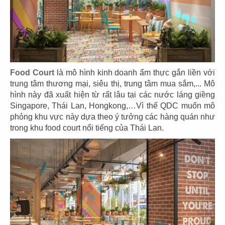
07
08
KOI THÉ
KOI THÉ
CN Tân Sơn Nhì
CN Pearl Plaza
Food Court
là mô hình kinh doanh ẩm thực gắn liền với
trung tâm thương mại, siêu thị, trung tâm mua sắm,... Mô
hình này đã xuất hiện từ rất lâu tại các nước láng giềng
Singapore, Thái Lan, Hongkong,…Vì thế QDC muốn mô
phỏng khu vực này dựa theo ý tưởng các hàng quán như
09
10
trong khu food court nổi tiếng của Thái Lan.
KOI THÉ
KOI THÉ
CN Nguyễn Tri Phương
CN Estella