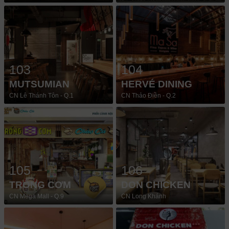
103
104
MUTSUMIAN
HERVÉ DINING
CN Lê Thánh Tôn - Q.1
CN Thảo Điền - Q.2
105
106
TRỐNG CƠM
DON CHICKEN
CN Mega Mall - Q.9
CN Long Khánh