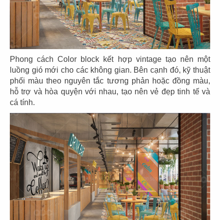
11
12
KOI THÉ
KOI CAFÉ
CN Biên Hòa
CN Nguyễn Đức Cảnh
Phong cách Color block kết hợp vintage tạo nên một
luồng gió mới cho các không gian. Bên cạnh đó, kỹ thuật
phối màu theo nguyên tắc tương phản hoặc đồng màu,
hỗ trợ và hòa quyện với nhau, tạo nên vẻ đẹp tinh tế và
13
14
cá tính.
KOI THÉ
KOI CAFÉ
CN Nguyễn Gia Trí
CN Q.3
15
16
AMERICANO
COFFEE
DAO NIU GUO