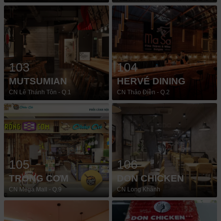
103
104
MUTSUMIAN
HERVÉ DINING
CN Lê Thánh Tôn - Q.1
CN Thảo Điền - Q.2
105
106
TRỐNG CƠM
DON CHICKEN
CN Mega Mall - Q.9
CN Long Khánh