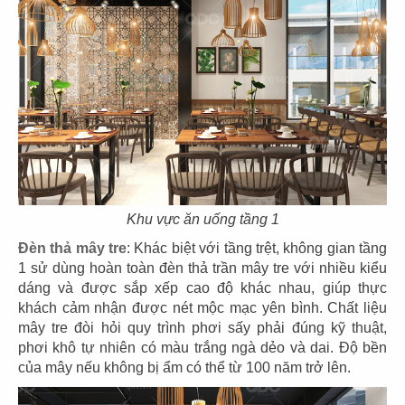
EL GAUCHO
EL GAUCHO
CN Lotte Mall - Tây Hồ
CN Wink Hotel - Đà Nẵng
31
32
EL GAUCHO
EL GAUCHO
CN Tràng Tiền, Hà Nội
CN Hai Bà Trưng - Q.1
Khu vực ăn uống tầng 1
Đèn thả mây tre
: Khác biệt với tầng trệt, không gian tầng
1 sử dùng hoàn toàn đèn thả trần mây tre với nhiều kiểu
dáng và được sắp xếp cao độ khác nhau, giúp thực
khách cảm nhận được nét mộc mạc yên bình. Chất liệu
mây tre đòi hỏi quy trình phơi sấy phải đúng kỹ thuật,
33
34
phơi khô tự nhiên có màu trắng ngà dẻo và dai. Độ bền
của mây nếu không bị ẩm có thể từ 100 năm trở lên.
EL GAUCHO
EL GAUCHO
CN Đà Nẵng
CN Lê Lợi