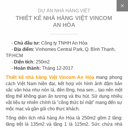
EN
DỰ ÁN NHÀ HÀNG VIỆT
THIẾT KẾ NHÀ HÀNG VIỆT VINCOM
AN HÒA
3
0
0
+
D
Ự
Á
N
-
Chủ đầu tư:
Công ty TNHH An Hòa
-
Địa điểm:
Vinhomes Central Park, Q. Bình Thạnh,
TP.HCM
-
Diện tích:
250m2
-
Hoàn thành:
Tháng 12-2017
Thiết kế nhà hàng Việt Vincom An Hòa
mang phong
cách Việt Nam hiện đại, kết hợp với hình ảnh đậm bản
sắc văn hóa như nón lá, đèn lồng, hoa sen... tạo nên một
tổng thể không gian ấn tượng và thu hút. Sử dụng nhiều
01
02
vật liệu tự nhiên chính là "công thức bí mật" mang đến sự
mộc mạc và gần gũi cho thực khách.
HIGHLANDS
HIGHLANDS
CN Cát Lái
CN Sunwah Pearl
Tổng diện tích nhà hàng An Hòa là 250m2 gồm 2 tầng:
tầng trệt là 135m2 và tầng 1 là 115m2. Sức chứa nhà