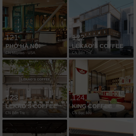
121
122
PHỞ HÀ NỘI
LEKAO'S COFFEE
CN Milpitas - USA
CN Bến Tre
123
124
LEKAO'S COFFEE
KING COFFEE
CN Bến Tre
CN Bạc liêu