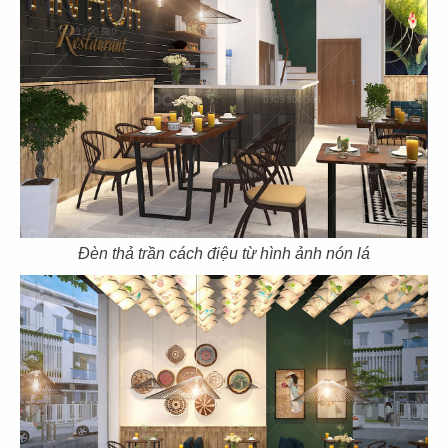
CN Gò Vấp
CN Nguyễn Tri Phương
17
18
DRAGON HOTPOT
DRAGON HOTPOT
CN Cao Thắng
CN Vincom Q9
Đèn thả trần cách điệu từ hình ảnh nón lá
19
20
DRAGON HOTPOT
DRAGON HOTPOT
CN Landmark 81
CN Trần Quang Khải