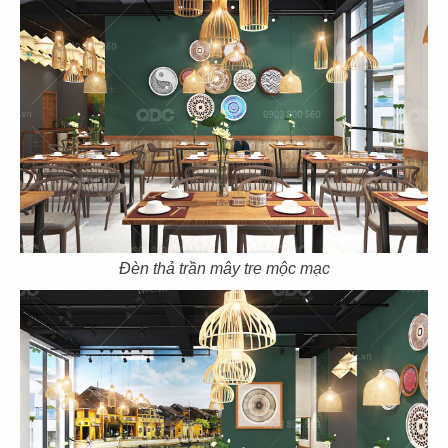
35
36
EL GAUCHO
EL GAUCHO
CN Thiso Mall
CN Hội An
Đèn thả trần mây tre mộc mạc
37
38
EL GAUCHO
EL GAUCHO
CN Hà Nội
CN Trần Hưng Đạo