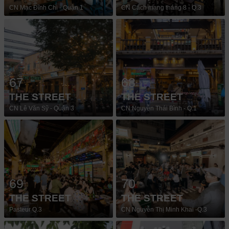
CN Mạc Đĩnh Chi - Quận 1
CN Cách mạng tháng 8 - Q.3
67
68
THE STREET
THE STREET
CN Lê Văn Sỹ - Quận 3
CN Nguyễn Thái Bình - Q.1
69
70
THE STREET
THE STREET
Pasteur Q.3
CN Nguyễn Thị Minh Khai -Q.3