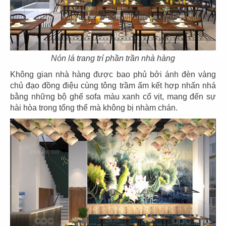
21
22
Nón lá trang trí phần trần nhà hàng
SAN FU LOU
SAN FU LOU
CN Hikari - Bình Dương
CN Vincom Đồng Khởi
Không gian nhà hàng được bao phủ bởi ánh đèn vàng
chủ đạo đồng điệu cùng tông trầm ấm kết hợp nhấn nhá
bằng những bộ ghế sofa màu xanh cổ vịt, mang đến sự
hài hòa trong tổng thể mà không bị nhàm chán.
23
24
HOÀNG TÂM
HOÀNG TÂM
CN Vinhomes - Q. Bình Thạnh
CN Nguyễn Cảnh Chân - Q.1