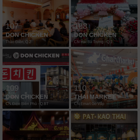
107
108
DON CHICKEN
DON CHICKEN
Thảo Điền, Q.2
CN Hai Bà Trưng - Q.1
109
110
DON CHICKEN
THAI MARKET
CN Điện Biên Phủ - Q.BT
CN Emart Gò Vấp