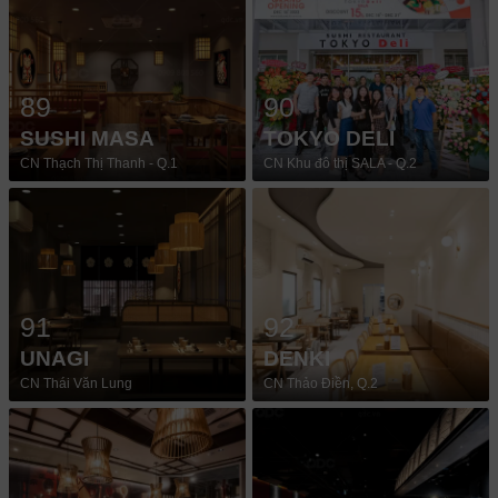
89
90
SUSHI MASA
TOKYO DELI
CN Thạch Thị Thanh - Q.1
CN Khu đô thị SALA - Q.2
91
92
UNAGI
DENKI
CN Thái Văn Lung
CN Thảo Điền, Q.2