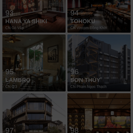
93
94
HANA YA SHIKI
TOHOKU
CN Gò Vấp
CN Vincom Đồng Khởi
95
96
LAMBRO
SƠN THỦY
CN Q.3
CN Phạm Ngọc Thạch
97
98