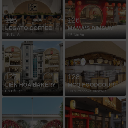
125
126
LEGATO COFFEE
MAMA'S DIMSUM
TP. Tân An
TP. Tân An
127
128
LIÊN HOA BAKERY
MCQ FOODCOURT
CN Đà Lạt
CN Mirrabooka, Australia