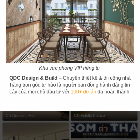
53
54
BẮC KIM THANG
BẮC KIM THANG
CN Marina IFC
CN Thiso Mall Sala
Khu vực phòng VIP riêng tư
QDC Design & Build
– Chuyên thiết kế & thi công nhà
hàng trọn gói, tự hào là người bạn đồng hành đáng tin
cậy của mọi chủ đầu tư với
100+ dự án
đã hoàn thành!
55
56
BẮC KIM THANG
BẮC KIM THANG
CN Crescent Mall
CN Estella Palace