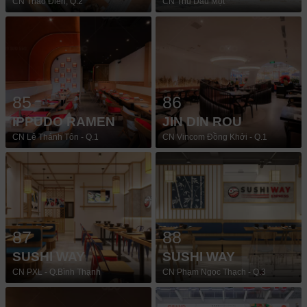
CN Thảo Điền, Q.2
CN Thủ Dầu Một
85
86
IPPUDO RAMEN
JIN DIN ROU
CN Lê Thánh Tôn - Q.1
CN Vincom Đồng Khởi - Q.1
87
88
SUSHI WAY
SUSHI WAY
CN PXL - Q.Bình Thạnh
CN Phạm Ngọc Thạch - Q.3