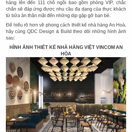
hàng lên đến 111 chỗ ngồi bao gồm phòng VIP, chắc
chắn sẽ đáp ứng được nhu cầu đa dạng của thực khách
từ bữa ăn thân mật đến những dịp gặp gỡ bạn bè.
Để hiểu rõ hơn về phong cách thiết kế nhà hàng An Hoà,
03
04
hãy cùng QDC Design & Build theo dõi những hình ảnh
sau:
PHÊ LA
KATINAT
CN Biên Hòa
CN 3/2
HÌNH ẢNH THIẾT KẾ NHÀ HÀNG VIỆT VINCOM AN
HÒA
05
06
KATINAT
CHEESE COFFEE
CN Waterbus
CN Đà Nẵng