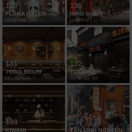
129
130
FLORA HAVEN
HIRO SUSHI
CN San Jose - USA
CN Bến Tre
131
132
TOWA SUSHI
TOSHIRO
CN Long Xuyên
CN Tân Quy - Q.7
133
134
KIWAMI
TÂN VINH NGUYÊN