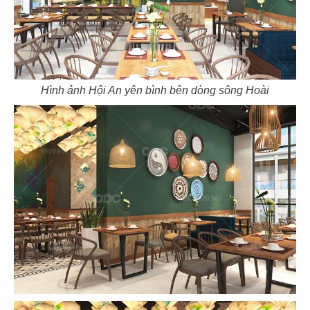
39
40
EL GAUCHO
BOTEJYU
Hình ảnh Hội An yên bình bên dòng sông Hoài
CN Vũng Tàu
CN Vincom Quang Trung
41
42
BOTEJYU
BOTEJYU
CN Vincom Đồng Khởi, Quận 1
CN Crescent Mall - Q.7