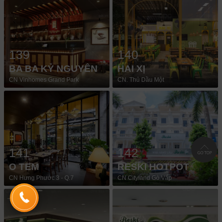
139
140
BA BA KỶ NGUYÊN
HAI XỊ
CN Vinhomes Grand Park
CN. Thủ Dầu Một
141
142
O TEM
RESKI HOTPOT
CN Hưng Phước 3 - Q.7
CN Cityland Gò Vấp