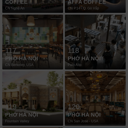
COFFEE
AFFA COFFEE
CN Nghệ An
CN P.14 - Q. Gò Vấp
117
118
PHỞ HÀ NỘI
PHỞ HÀ NỘI
CN Berkeley, USA
Palo Alto
119
120
PHỞ HÀ NỘI
PHỞ HÀ NỘI
Fountain Valley
CN San Jose - USA