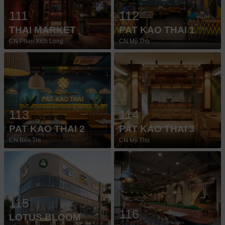
111
112
THAI MARKET
PAT KAO THAI 1
CN Phan Xích Long
CN Mỹ Tho
113
114
PAT KAO THAI 2
PAT KAO THAI 3
CN Bến Tre
CN Mỹ Tho
115
116
LOTUS BLOOM