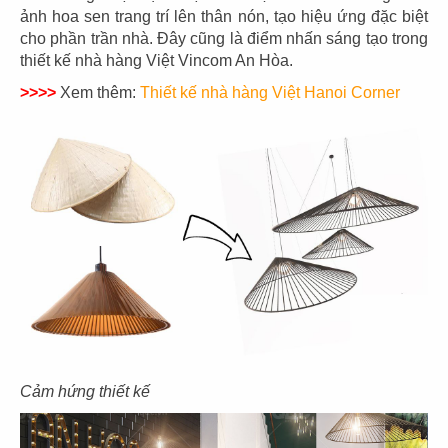
11
12
ảnh hoa sen trang trí lên thân nón, tạo hiệu ứng đặc biệt
KOI THÉ
KOI CAFÉ
cho phần trần nhà. Đây cũng là điểm nhấn sáng tạo trong
CN Biên Hòa
CN Nguyễn Đức Cảnh
thiết kế nhà hàng Việt Vincom An Hòa.
>>>>
Xem thêm:
Thiết kế nhà hàng Việt Hanoi Corner
13
14
KOI THÉ
KOI CAFÉ
CN Nguyễn Gia Trí
CN Q.3
15
Cảm hứng thiết kế
16
AMERICANO
COFFEE
DAO NIU GUO