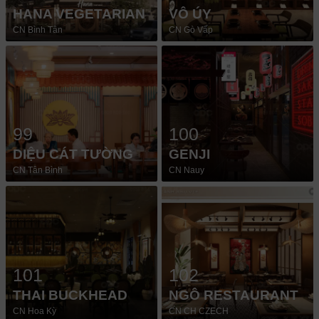
HANA VEGETARIAN
VÔ ÚY
CN Bình Tân
CN Gò Vấp
99
100
DIỆU CÁT TƯỜNG
GENJI
CN Tân Bình
CN Nauy
101
102
THAI BUCKHEAD
NGÔ RESTAURANT
CN Hoa Kỳ
CN CH CZECH