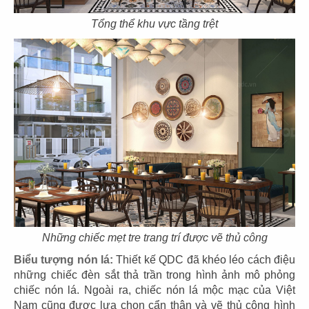
Tổng thể khu vực tầng trệt
07
08
KOI THÉ
KOI THÉ
CN Tân Sơn Nhì
CN Pearl Plaza
09
10
KOI THÉ
KOI THÉ
CN Nguyễn Tri Phương
CN Estella
Những chiếc mẹt tre trang trí được vẽ thủ công
Biểu tượng nón lá:
Thiết kế
QDC đã khéo léo cách điệu
những chiếc đèn sắt thả trần trong hình ảnh mô phỏng
chiếc nón lá. Ngoài ra, chiếc nón lá mộc mạc của Việt
Nam cũng được lựa chọn cẩn thận và vẽ thủ công hình