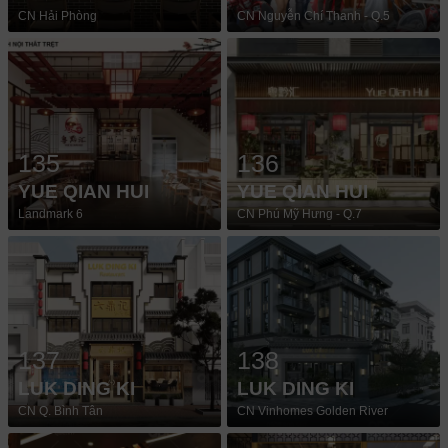
CN Hải Phòng
CN Nguyễn Chí Thanh - Q.5
135
136
YUE QIAN HUI
YUE QIAN HUI
Landmark 6
CN Phú Mỹ Hưng - Q.7
137
138
LUK DING KI
LUK DING KI
CN Q. Bình Tân
CN Vinhomes Golden River