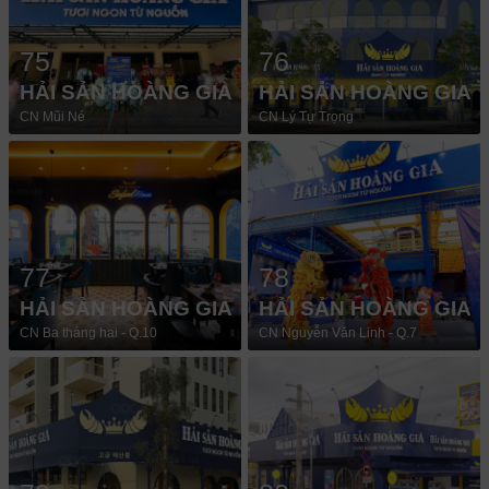
75
76
HẢI SẢN HOÀNG GIA
HẢI SẢN HOÀNG GIA
CN Mũi Né
CN Lý Tự Trọng
77
78
HẢI SẢN HOÀNG GIA
HẢI SẢN HOÀNG GIA
CN Ba tháng hai - Q.10
CN Nguyễn Văn Linh - Q.7