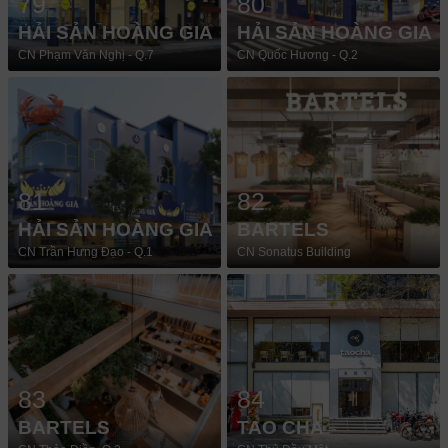
79
80
HẢI SẢN HOÀNG GIA
HẢI SẢN HOÀNG GIA
CN Phạm Văn Nghị - Q.7
CN Quốc Hương - Q.2
81
82
HẢI SẢN HOÀNG GIA
BARTELS
CN Trần Hưng Đạo - Q.1
CN Sonatus Building
83
84
BARTELS
TAO CHA