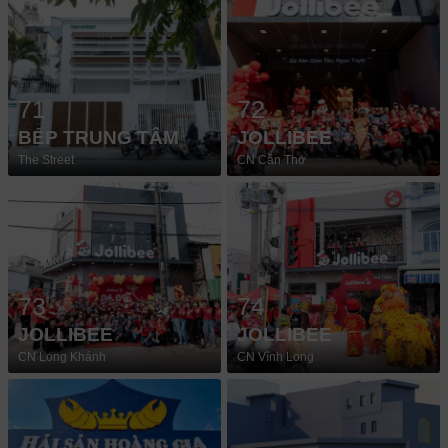
71
72
BẾP TRUNG TÂM
JOLLIBEE
The Street
CN Cần Thơ
73
74
JOLLIBEE
JOLLIBEE
CN Long Khánh
CN Vĩnh Long