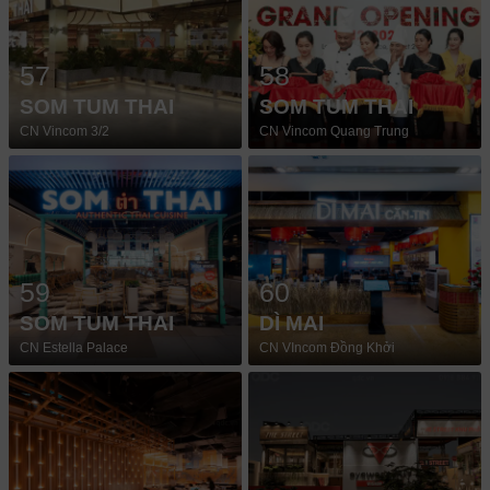
57
58
SOM TUM THAI
SOM TUM THAI
CN Vincom 3/2
CN Vincom Quang Trung
59
60
SOM TUM THAI
DÌ MAI
CN Estella Palace
CN VIncom Đồng Khởi