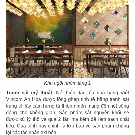
43
44
THE COFFEE HOUSE
THE COFFEE HOUSE
CN Vạn Hạnh Mall
CN Nha Trang
45
46
THE COFFEE HOUSE
THE COFFEE HOUSE
Khu ngồi nhóm tầng 1
CN Nguyễn Tri Phương
CN Võ Văn Tần
Tranh sắt mỹ thuật:
Nét hiện đại của
nhà hàng Việt
Vincom An Hòa được lồng ghép tinh tế bằng tranh sắt
trang trí, lấy cảm hứng từ thiên nhiên mang đến nét sống
động cho không gian. Sản phẩm sắt nguyên khối sẽ
được xử lý thô và qua 2 lần mạ kẽm để làm sạch chất
liệu. Quá trình này chính là lớp bảo vệ sản phẩm chống
47
48
lại các tác nhân oxi hóa.