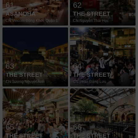
61
62
ASANOHA
THE STREET
CN Vincom Đồng Khởi, Quận 1
CN Nguyễn Thái Học
63
64
THE STREET
THE STREET
CN Sương Nguyệt Ánh
CN Phan Đăng Lưu
65
66
THE STREET
THE STREET