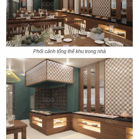
75
76
HẢI SẢN HOÀNG GIA
HẢI SẢN HOÀNG GIA
CN Mũi Né
CN Lý Tự Trọng
Phối cảnh tổng thể khu trong nhà
77
78
HẢI SẢN HOÀNG GIA
HẢI SẢN HOÀNG GIA
CN Ba tháng hai - Q.10
CN Nguyễn Văn Linh - Q.7