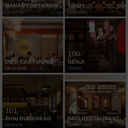
HANA VEGETARIAN
VÔ ÚY
CN Bình Tân
CN Gò Vấp
99
100
DIỆU CÁT TƯỜNG
GENJI
CN Tân Bình
CN Nauy
101
102
THAI BUCKHEAD
NGÔ RESTAURANT
CN Hoa Kỳ
CN CH CZECH