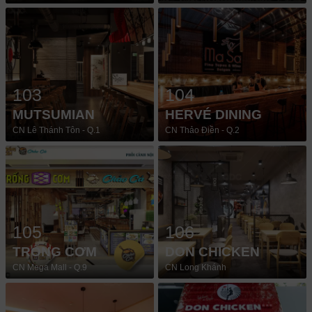
103
104
MUTSUMIAN
HERVÉ DINING
CN Lê Thánh Tôn - Q.1
CN Thảo Điền - Q.2
105
106
TRỐNG CƠM
DON CHICKEN
CN Mega Mall - Q.9
CN Long Khánh