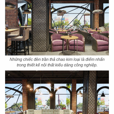
53
54
BẮC KIM THANG
BẮC KIM THANG
CN Marina IFC
CN Thiso Mall Sala
Những chiếc đèn trần thả chao kim loại là điểm nhấn
trong thiết kế nội thất kiểu dáng công nghiệp.
55
56
BẮC KIM THANG
BẮC KIM THANG
CN Crescent Mall
CN Estella Palace