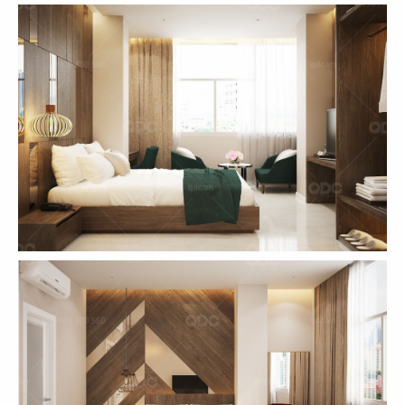
61
62
ASANOHA
THE STREET
CN Vincom Đồng Khởi, Quận 1
CN Nguyễn Thái Học
63
64
THE STREET
THE STREET
CN Sương Nguyệt Ánh
CN Phan Đăng Lưu
65
66
THE STREET
THE STREET