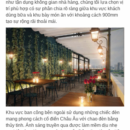
CN Thảo Điền, Q.2
CN Thủ Dầu Một
như tận dụng không gian nhà hàng, chúng tôi lựa chọn vị
trí phù hợp có sự phân chia rõ ràng giữa khu vực khách
dùng bữa và khu bày món ăn với khoảng cách 900mm
tạo sự rộng rãi thoải mái.
85
86
IPPUDO RAMEN
JIN DIN ROU
CN Lê Thánh Tôn - Q.1
CN Vincom Đồng Khởi - Q.1
87
88
SUSHI WAY
SUSHI WAY
Khu vực ban công bên ngoài sử dụng những chiếc đèn
CN PXL - Q.Bình Thạnh
CN Phạm Ngọc Thạch - Q.3
mang phong cách cổ điển Châu Âu với chao đèn bằng
thủy tinh. Ánh sáng truyền qua được làm mềm dịu nhẹ