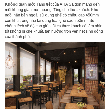
Không gian mở:
Tầng trệt của AHA Saigon mang đến
một không gian mở thoáng đãng cho thực khách. Khu
07
08
ngồi hẳn bên ngoài sử dụng ghế có chiều cao 450mm
KOI THÉ
KOI THÉ
còn khu trong nhà lại dùng loại ghế cao 850mm. Sự
chênh lệch về độ cao giúp tất cả thực khách có tầm nhìn
CN Tân Sơn Nhì
CN Pearl Plaza
tốt không bị che khuất, tận hưởng trọn vẹn nét sinh động
của thành phố.
09
10
KOI THÉ
KOI THÉ
CN Nguyễn Tri Phương
CN Estella