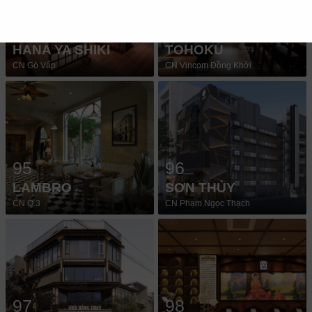
93
94
HANA YA SHIKI
TOHOKU
CN Gò Vấp
CN Vincom Đồng Khởi
95
96
LAMBRO
SƠN THỦY
CN Q.3
CN Phạm Ngọc Thạch
97
98