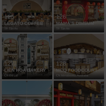
125
126
LEGATO COFFEE
MAMA'S DIMSUM
TP. Tân An
TP. Tân An
127
128
LIÊN HOA BAKERY
MCQ FOODCOURT
CN Đà Lạt
CN Mirrabooka, Australia