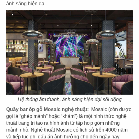
ánh sáng hiện đại.
35
36
EL GAUCHO
EL GAUCHO
CN Thiso Mall
CN Hội An
Hệ thống âm thanh, ánh sáng hiện đại sôi động
37
38
Quầy bar ốp gỗ Mosaic nghệ thuật:
Mosaic (còn được
EL GAUCHO
EL GAUCHO
gọi là “ghép mảnh” hoặc “khảm”) là một hình thức nghệ
CN Hà Nội
CN Trần Hưng Đạo
thuật trang trí tạo ra hình ảnh từ tập hợp gồm những
mảnh nhỏ. Nghệ thuật Mosaic có lịch sử trên 4000 năm
và tiếp tục ghi dấu ấn ảnh hưởng cho đến ngày nay.