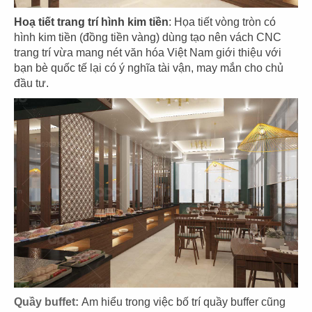
79
80
HẢI SẢN HOÀNG GIA
HẢI SẢN HOÀNG GIA
Hoạ tiết trang trí hình kim tiền
: Họa tiết vòng tròn có
hình kim tiền (đồng tiền vàng) dùng tạo nên vách CNC
CN Phạm Văn Nghị - Q.7
CN Quốc Hương - Q.2
trang trí vừa mang nét văn hóa Việt Nam giới thiệu với
bạn bè quốc tế lại có ý nghĩa tài vận, may mắn cho chủ
đầu tư.
81
82
HẢI SẢN HOÀNG GIA
BARTELS
CN Trần Hưng Đạo - Q.1
CN Sonatus Building
83
84
BARTELS
TAO CHA
Quầy buffet:
Am hiểu trong việc bố trí quầy buffer cũng