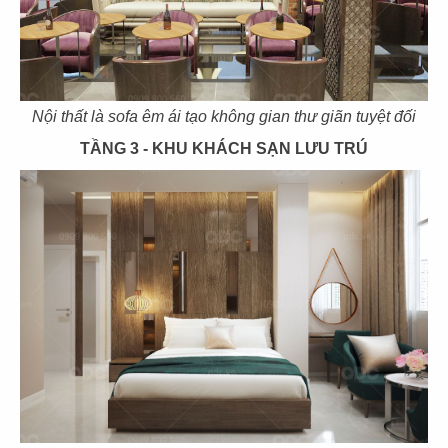
57
58
SOM TUM THAI
SOM TUM THAI
Nội thất là sofa êm ái tạo không gian thư giãn tuyệt đối
CN Vincom 3/2
CN Vincom Quang Trung
TẦNG 3 - KHU KHÁCH SẠN LƯU TRÚ
59
60
SOM TUM THAI
DÌ MAI
CN Estella Palace
CN VIncom Đồng Khởi