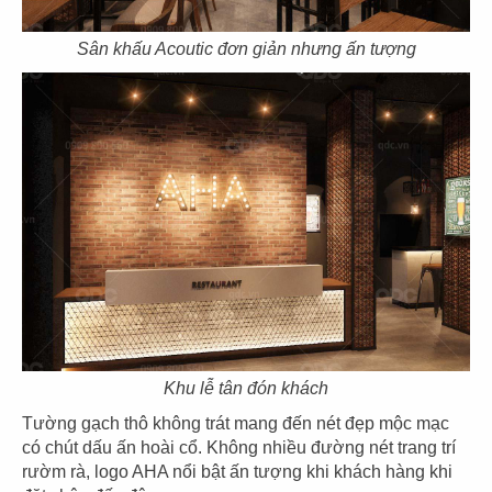
25
26
Sân khấu Acoutic đơn giản nhưng ấn tượng
EL GAUCHO
EL GAUCHO
CN Phú Mỹ Hưng
CN Hikari - Bình Dương
27
28
EL GAUCHO
EL GAUCHO
CN Xuân Thủy Q.2
CN Vincom Long Biên
Khu lễ tân đón khách
Tường gạch thô không trát mang đến nét đẹp mộc mạc
có chút dấu ấn hoài cổ. Không nhiều đường nét trang trí
rườm rà, logo AHA nổi bật ấn tượng khi khách hàng khi
29
30