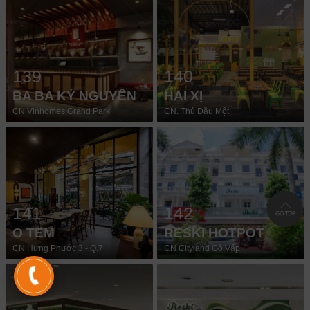
139
140
BA BA KỶ NGUYÊN
HAI XỊ
CN Vinhomes Grand Park
CN. Thủ Dầu Một
141
142
O TEM
RESKI HOTPOT
CN Hưng Phước 3 - Q.7
CN Cityland Gò Vấp