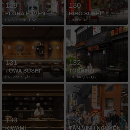
129
130
FLORA HAVEN
HIRO SUSHI
CN San Jose - USA
CN Bến Tre
131
132
TOWA SUSHI
TOSHIRO
CN Long Xuyên
CN Tân Quy - Q.7
133
134
KIWAMI
TÂN VINH NGUYÊN