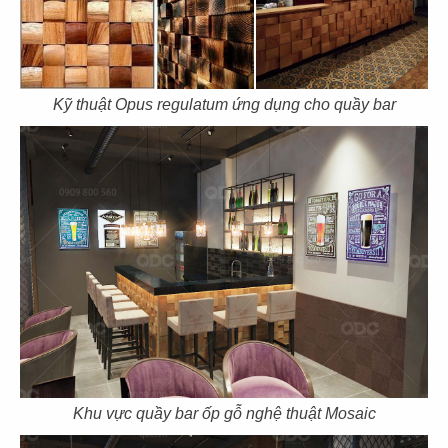
43
44
THE COFFEE HOUSE
THE COFFEE HOUSE
CN Vạn Hạnh Mall
CN Nha Trang
Kỹ thuật Opus regulatum ứng dụng cho quầy bar
45
46
THE COFFEE HOUSE
THE COFFEE HOUSE
CN Nguyễn Tri Phương
CN Võ Văn Tần
Khu vực quầy bar ốp gỗ nghệ thuật Mosaic
47
48