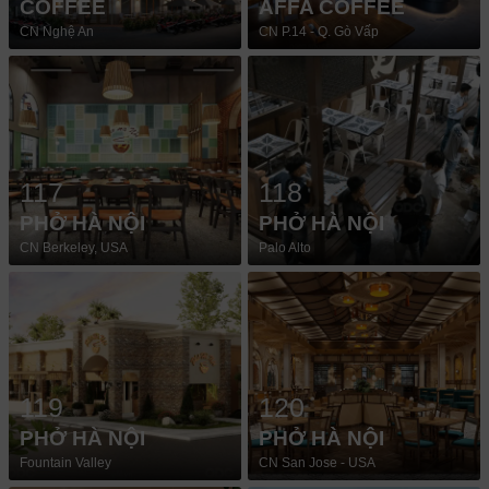
COFFEE
AFFA COFFEE
CN Nghệ An
CN P.14 - Q. Gò Vấp
117
118
PHỞ HÀ NỘI
PHỞ HÀ NỘI
CN Berkeley, USA
Palo Alto
119
120
PHỞ HÀ NỘI
PHỞ HÀ NỘI
Fountain Valley
CN San Jose - USA