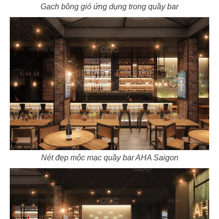
CN Gò Vấp
CN Nguyễn Tri Phương
Gạch bông gió ứng dụng trong quầy bar
17
18
DRAGON HOTPOT
DRAGON HOTPOT
CN Cao Thắng
CN Vincom Q9
Nét đẹp mộc mạc quầy bar AHA Saigon
19
20
DRAGON HOTPOT
DRAGON HOTPOT
CN Landmark 81
CN Trần Quang Khải