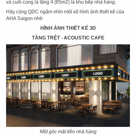
và cuối cùng là tầng 4 (65m2) là khu bếp nhà hàng.
Hãy cùng QDC ngắm nhìn một số hình ảnh thiết kế của
AHA Saigon nhé:
HÌNH ẢNH THIẾT KẾ 3D
03
04
TẦNG TRỆT - ACOUSTIC CAFE
PHÊ LA
KATINAT
CN Biên Hòa
CN 3/2
05
06
KATINAT
CHEESE COFFEE
CN Waterbus
CN Đà Nẵng
Một góc mặt tiền nhà hàng