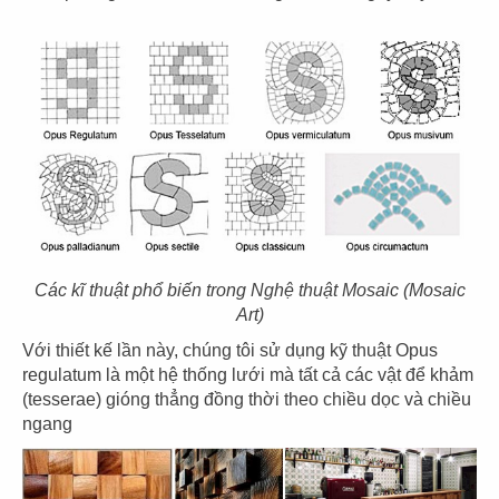
39
40
EL GAUCHO
BOTEJYU
CN Vũng Tàu
CN Vincom Quang Trung
Các kĩ thuật phổ biến trong Nghệ thuật Mosaic (Mosaic
41
42
Art)
BOTEJYU
BOTEJYU
Với thiết kế lần này, chúng tôi sử dụng kỹ thuật Opus
CN Vincom Đồng Khởi, Quận 1
CN Crescent Mall - Q.7
regulatum là một hệ thống lưới mà tất cả các vật để khảm
(tesserae) gióng thẳng đồng thời theo chiều dọc và chiều
ngang