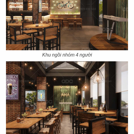
21
22
SAN FU LOU
SAN FU LOU
CN Hikari - Bình Dương
CN Vincom Đồng Khởi
Khu ngồi nhóm 4 người
23
24
HOÀNG TÂM
HOÀNG TÂM
CN Vinhomes - Q. Bình Thạnh
CN Nguyễn Cảnh Chân - Q.1