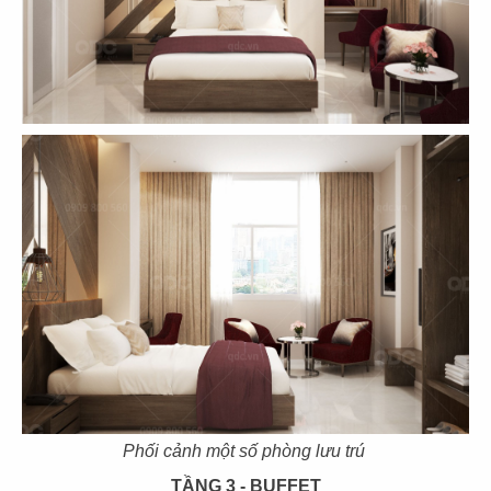
CN Mạc Đĩnh Chi - Quận 1
CN Cách mạng tháng 8 - Q.3
67
68
THE STREET
THE STREET
CN Lê Văn Sỹ - Quận 3
CN Nguyễn Thái Bình - Q.1
69
70
THE STREET
THE STREET
Phối cảnh một số phòng lưu trú
Pasteur Q.3
CN Nguyễn Thị Minh Khai -Q.3
TẦNG 3 - BUFFET