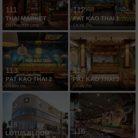
111
112
THAI MARKET
PAT KAO THAI 1
CN Phan Xích Long
CN Mỹ Tho
113
114
PAT KAO THAI 2
PAT KAO THAI 3
CN Bến Tre
CN Mỹ Tho
115
116
LOTUS BLOOM