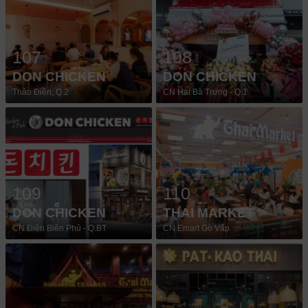
107
108
DON CHICKEN
DON CHICKEN
Thảo Điền, Q.2
CN Hai Bà Trưng - Q.1
109
110
DON CHICKEN
THAI MARKET
CN Điện Biên Phủ - Q.BT
CN Emart Gò Vấp