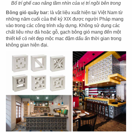
11
12
Bố trí ghế cao nâng tầm nhìn của vị trí ngồi bên trong
KOI THÉ
KOI CAFÉ
Bông gió quầy bar:
là vật liệu xuất hiện tại Việt Nam từ
CN Biên Hòa
CN Nguyễn Đức Cảnh
những năm cuối của thế kỷ XIX được người Pháp mang
vào trong các công trình xây dựng. Không sử dụng các
chất liệu như đá hoặc gỗ, gạch bông gió mang đến một
thiết kế có nét đẹp mộc mạc đậm dấu ấn thời gian trong
không gian hiện đại.
13
14
KOI THÉ
KOI CAFÉ
CN Nguyễn Gia Trí
CN Q.3
15
16
AMERICANO
COFFEE
DAO NIU GUO