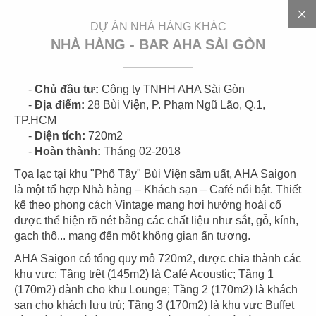
EN
DỰ ÁN NHÀ HÀNG KHÁC
NHÀ HÀNG - BAR AHA SÀI GÒN
-
Chủ đầu tư:
Công ty TNHH AHA Sài Gòn
3
0
0
+
D
Ự
Á
N
-
Địa điểm:
28 Bùi Viện, P. Phạm Ngũ Lão, Q.1,
TP.HCM
-
Diện tích:
720m2
-
Hoàn thành:
Tháng 02-2018
Tọa lạc tại khu "Phố Tây" Bùi Viện sầm uất, AHA Saigon
là một tổ hợp Nhà hàng – Khách sạn – Café nổi bật. Thiết
kế theo phong cách Vintage mang hơi hướng hoài cổ
được thể hiện rõ nét bằng các chất liệu như sắt, gỗ, kính,
gạch thô... mang đến một không gian ấn tượng.
01
02
AHA Saigon có tổng quy mô 720m2, được chia thành các
HIGHLANDS
HIGHLANDS
khu vực: Tầng trệt (145m2) là Café Acoustic; Tầng 1
CN Cát Lái
CN Sunwah Pearl
(170m2) dành cho khu Lounge; Tầng 2 (170m2) là khách
sạn cho khách lưu trú; Tầng 3 (170m2) là khu vực Buffet