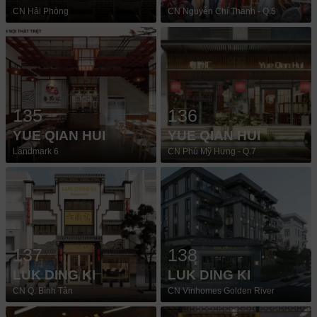
CN Hải Phòng
CN Nguyễn Chí Thanh - Q.5
135
136
YUE QIAN HUI
YUE QIAN HUI
Landmark 6
CN Phú Mỹ Hưng - Q.7
137
138
LUK DING KI
LUK DING KI
CN Q. Bình Tân
CN Vinhomes Golden River