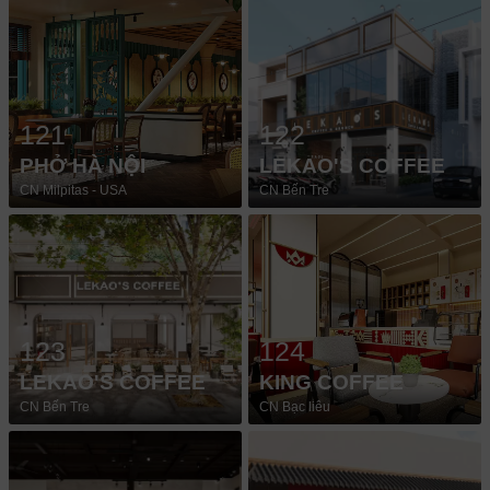
121
122
PHỞ HÀ NỘI
LEKAO'S COFFEE
CN Milpitas - USA
CN Bến Tre
123
124
LEKAO'S COFFEE
KING COFFEE
CN Bến Tre
CN Bạc liêu