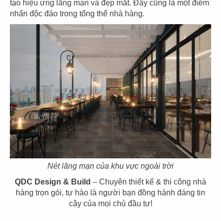
tạo hiệu ứng lãng mạn và đẹp mắt. Đây cũng là một điểm
nhấn độc đáo trong tổng thể nhà hàng.
89
90
SUSHI MASA
TOKYO DELI
CN Thạch Thị Thanh - Q.1
CN Khu đô thị SALA - Q.2
91
92
UNAGI
DENKI
Nét lãng mạn của khu vực ngoài trời
CN Thái Văn Lung
CN Thảo Điền, Q.2
QDC Design & Build
– Chuyên thiết kế & thi công nhà
hàng trọn gói, tự hào là người bạn đồng hành đáng tin
cậy của mọi chủ đầu tư!